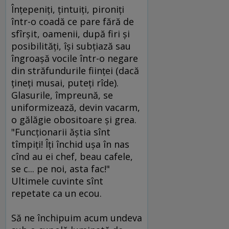
Înţepeniţi, ţintuiţi, pironiţi
într-o coadă ce pare fără de
sfîrşit, oamenii, după firi şi
posibilităţi, îşi subţiază sau
îngroaşă vocile într-o negare
din străfundurile fiinţei (dacă
ţineţi musai, puteţi rîde).
Glasurile, împreună, se
uniformizează, devin vacarm,
o gălăgie obositoare şi grea.
"Funcţionarii ăştia sînt
tîmpiţi! Îţi închid uşa în nas
cînd au ei chef, beau cafele,
se c... pe noi, asta fac!"
Ultimele cuvinte sînt
repetate ca un ecou.
Să ne închipuim acum undeva