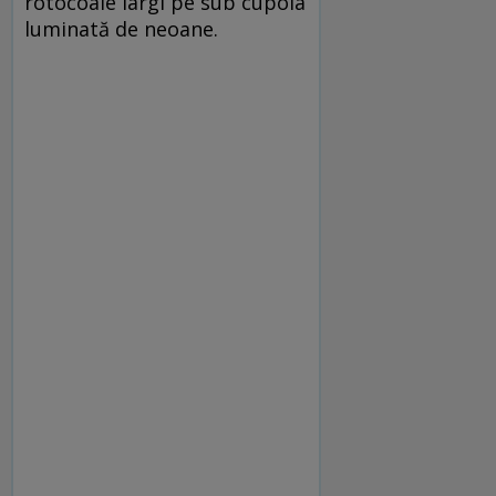
rotocoale largi pe sub cupola
luminată de neoane.