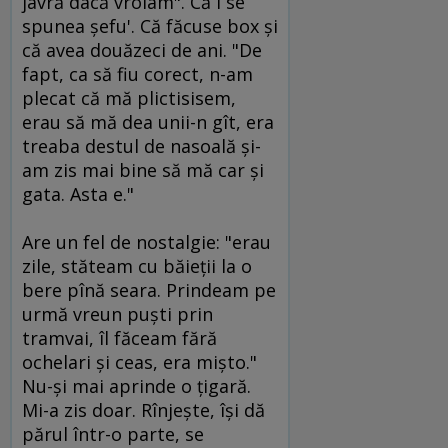
javră dacă vroiam". Că i se
spunea şefu'. Că făcuse box şi
că avea douăzeci de ani. "De
fapt, ca să fiu corect, n-am
plecat că mă plictisisem,
erau să mă dea unii-n gît, era
treaba destul de nasoală şi-
am zis mai bine să mă car şi
gata. Asta e."
Are un fel de nostalgie: "erau
zile, stăteam cu băieţii la o
bere pînă seara. Prindeam pe
urmă vreun puşti prin
tramvai, îl făceam fără
ochelari şi ceas, era mişto."
Nu-şi mai aprinde o ţigară.
Mi-a zis doar. Rînjeşte, îşi dă
părul într-o parte, se