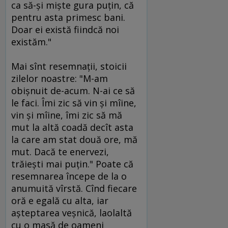
ca să-şi mişte gura puţin, că
pentru asta primesc bani.
Doar ei există fiindcă noi
existăm."
Mai sînt resemnaţii, stoicii
zilelor noastre: "M-am
obişnuit de-acum. N-ai ce să
le faci. Îmi zic să vin şi mîine,
vin şi mîine, îmi zic să mă
mut la altă coadă decît asta
la care am stat două ore, mă
mut. Dacă te enervezi,
trăieşti mai puţin." Poate că
resemnarea începe de la o
anumuită vîrstă. Cînd fiecare
oră e egală cu alta, iar
aşteptarea veşnică, laolaltă
cu o masă de oameni