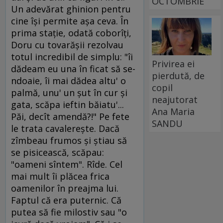
OCTOMBRIE
Un adevărat ghinion pentru
cine îşi permite aşa ceva. În
prima staţie, odată coborîţi,
Doru cu tovarăşii rezolvau
totul incredibil de simplu: "îi
Privirea ei
dădeam eu una în ficat să se-
pierdută, de
ndoaie, îi mai dădea altu' o
copil
palmă, unu' un şut în cur şi
neajutorat
gata, scăpa ieftin băiatu'...
Ana Maria
Păi, decît amendă?!" Pe fete
SANDU
le trata cavalereşte. Dacă
zîmbeau frumos şi ştiau să
se pisicească, scăpau:
"oameni sîntem". Rîde. Cel
mai mult îi plăcea frica
oamenilor în preajma lui.
Faptul că era puternic. Că
putea să fie milostiv sau "o