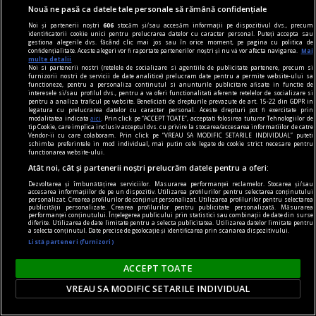
publicitate
Nouă ne pasă ca datele tale personale să rămână confidențiale
Aproximativ 33% dintre parfumurile masculine
Noi și partenerii noștri
606
stocăm și/sau accesăm informații pe dispozitivul dvs., precum
sînt folosite de femei! Ce ingrediente au astfel de
identificatorii cookie unici pentru prelucrarea datelor cu caracter personal. Puteți accepta sau
gestiona alegerile dvs. făcând clic mai jos sau în orice moment, pe pagina cu politica de
parfumuri?
confidențialitate. Aceste alegeri vor fi raportate partenerilor noștri și nu vă vor afecta navigarea.
Mai
multe detalii
Foarte apreciate sînt și parfumurile orientale
Noi si partenerii nostri (retelele de socializare si agentiile de publicitate partenere, precum si
furnizorii nostri de servicii de date analitice) prelucram date pentru a permite website-ului sa
pentru bărbați, care au note unice, catifelate,
functioneze, pentru a personaliza continutul si anunturile publicitare afisate in functie de
interesele si/sau profilul dvs., pentru a va oferi functionalitati aferente retelelor de socializare si
arome de vanilie și alte condimente minunate.
pentru a analiza traficul pe website. Beneficiati de drepturile prevazute de art. 15-22 din GDPR in
legatura cu prelucrarea datelor cu caracter personal. Aceste drepturi pot fi exercitate prin
modalitatea indicata
aici
. Prin click pe “ACCEPT TOATE”, acceptati folosirea tuturor Tehnologiilor de
tip Cookie, care implica inclusiv acceptul dvs. cu privire la stocarea/accesarea informatiilor de catre
Vendor-ii cu care colaboram. Prin click pe “VREAU SA MODIFIC SETARILE INDIVIDUAL” puteti
schimba preferintele in mod individual, mai putin cele legate de cookie strict necesare pentru
functionarea website-ului.
Atât noi, cât și partenerii noștri prelucrăm datele pentru a oferi:
Dezvoltarea și îmbunătățirea serviciilor. Măsurarea performanței reclamelor. Stocarea și/sau
accesarea informațiilor de pe un dispozitiv. Utilizarea profilurilor pentru selectarea conținutului
personalizat. Crearea profilurilor de conținut personalizat. Utilizarea profilurilor pentru selectarea
publicității personalizate. Crearea profilurilor pentru publicitate personalizată. Măsurarea
performanței conținutului. Înțelegerea publicului prin statistici sau combinații de date din surse
diferite. Utilizarea de date limitate pentru a selecta publicitatea. Utilizarea datelor limitate pentru
a selecta conținutul. Date precise de geolocație și identificarea prin scanarea dispozitivului.
Listă parteneri (furnizori)
ACCEPT TOATE
VREAU SA MODIFIC SETARILE INDIVIDUAL