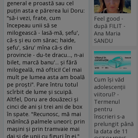
general e proastă sau cel
puţin asta e părerea lui Doru:
"să-i vezi, frate, cum
Feel good -
începeau unii să se
după FILIT -
milogească - lasă-mă, şefu',
Ana Maria
că-s şi eu om sărac; haide,
SANDU
şefu', săru' mîna că-s din
provincie - du-te dracu..., n-ai
bilet, marcă banu'... şi fără
milogeală, mă oftici! Cel mai
mult pe lumea asta am boală
Cum își văd
pe proşti". Pare întru totul
adolescenții
scîrbit de lume şi scuipă.
viitorul? -
Altfel, Doru are douăzeci şi
Termenul
cinci de ani şi trei ani de box
pentru
în spate. "Recunosc, mă mai
înscrieri s-a
mănîncă palmele uneori; prin
prelungit până
maşini şi prin tramvaie mai
la data de 11
dai şi de unii cu figuri în ei."