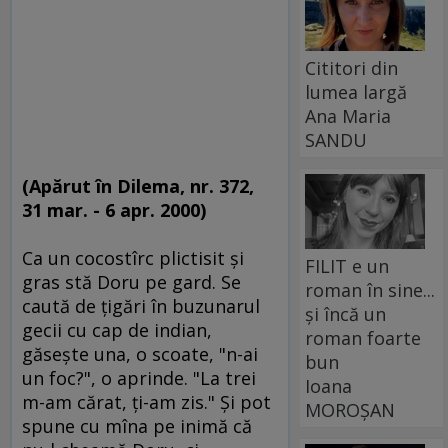
Cititori din
lumea largă
Ana Maria
SANDU
(Apărut în Dilema, nr. 372,
31 mar. - 6 apr. 2000)
Ca un cocostîrc plictisit şi
FILIT e un
gras stă Doru pe gard. Se
roman în sine...
caută de ţigări în buzunarul
și încă un
gecii cu cap de indian,
roman foarte
găseşte una, o scoate, "n-ai
bun
un foc?", o aprinde. "La trei
Ioana
m-am cărat, ţi-am zis." Şi pot
MOROȘAN
spune cu mîna pe inimă că