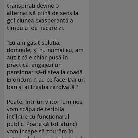
transpiraţi devine o
alternativă plină de sens la
goliciunea exasperantă a
timpului de fiecare zi.
"Eu am găsit soluţia,
domnule, şi nu numai eu, am
auzit că e chiar pusă în
practică: angajezi un
pensionar să-ţi stea la coadă.
Ei oricum n-au ce face. Dai un
ban şi ai treaba rezolvată."
Poate, într-un viitor luminos,
vom scăpa de teribila
întîlnire cu funcţionarul
public. Poate că tot atunci
vom începe să zburăm în