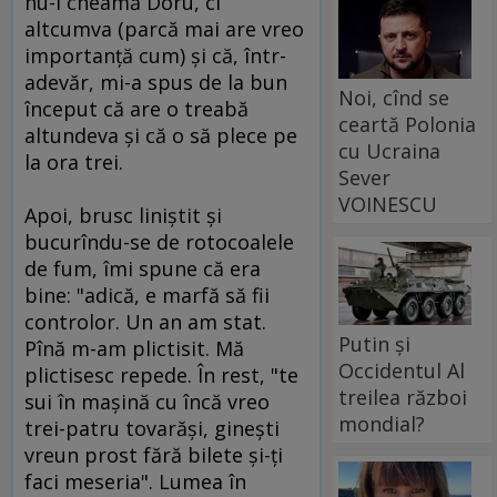
nu-l cheamă Doru, ci
altcumva (parcă mai are vreo
importanţă cum) şi că, într-
adevăr, mi-a spus de la bun
Noi, cînd se
început că are o treabă
ceartă Polonia
altundeva şi că o să plece pe
cu Ucraina
la ora trei.
Sever
VOINESCU
Apoi, brusc liniştit şi
bucurîndu-se de rotocoalele
de fum, îmi spune că era
bine: "adică, e marfă să fii
controlor. Un an am stat.
Putin și
Pînă m-am plictisit. Mă
Occidentul Al
plictisesc repede. În rest, "te
treilea război
sui în maşină cu încă vreo
mondial?
trei-patru tovarăşi, gineşti
vreun prost fără bilete şi-ţi
faci meseria". Lumea în