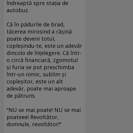
îndreaptă spre staţia de
autobuz.
Că în pădurile de brad,
tăcerea mirosind a răşină
poate deveni totul,
copleşindu-te, este un adevăr
dincolo de înţelegere. Că într-
o circă financiară, zgomotul
şi furia se pot preschimba
într-un nimic, sublim şi
copleşitor, este un alt
adevăr, poate mai aproape
de pătruns.
"NU se mai poate! NU se mai
poateee! Revoltător,
domnule, revoltător!"