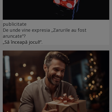
publicitate
De unde vine expresia „Zarurile au fost
aruncate"?
„Să înceapă jocul!”.