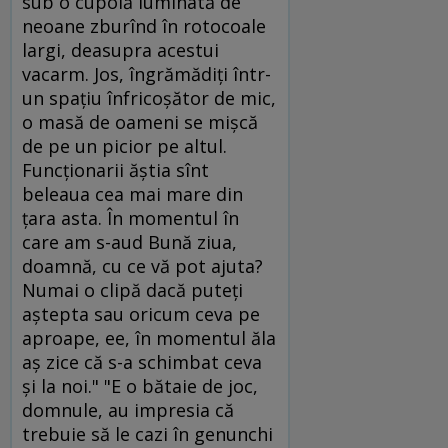
sub o cupolă luminată de
neoane zburînd în rotocoale
largi, deasupra acestui
vacarm. Jos, îngrămădiţi într-
un spaţiu înfricoşător de mic,
o masă de oameni se mişcă
de pe un picior pe altul.
Funcţionarii ăştia sînt
beleaua cea mai mare din
ţara asta. În momentul în
care am s-aud Bună ziua,
doamnă, cu ce vă pot ajuta?
Numai o clipă dacă puteţi
aştepta sau oricum ceva pe
aproape, ee, în momentul ăla
aş zice că s-a schimbat ceva
şi la noi." "E o bătaie de joc,
domnule, au impresia că
trebuie să le cazi în genunchi