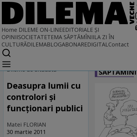
Home
DILEME ON-LINE
EDITORIALE ȘI
OPINII
SOCIETATE
TEMA SĂPTĂMÎNII
LA ZI ÎN
CULTURĂ
DILEMABLOG
ABONARE
DIGITAL
Contact
Home
CARICATU
Dileme on-line
Dileme de altădată
SĂPTĂMÎNI
Deasupra lumii cu
controlori şi
funcţionari publici
Matei FLORIAN
30 martie 2011