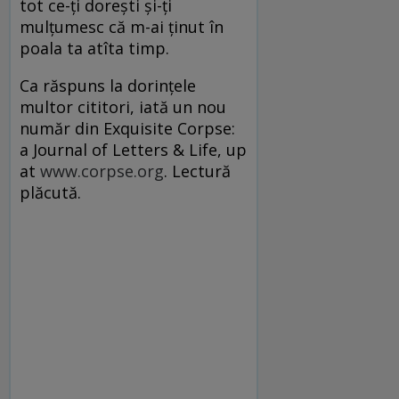
tot ce-ţi doreşti şi-ţi
mulţumesc că m-ai ţinut în
poala ta atîta timp.
Ca răspuns la dorinţele
multor cititori, iată un nou
număr din Exquisite Corpse:
a Journal of Letters & Life, up
at
www.corpse.org
. Lectură
plăcută.