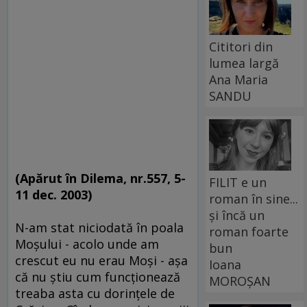
Cititori din
lumea largă
Ana Maria
SANDU
(Apărut în Dilema, nr.557, 5-
FILIT e un
11 dec. 2003)
roman în sine...
și încă un
N-am stat niciodată în poala
roman foarte
Moşului - acolo unde am
bun
crescut eu nu erau Moşi - aşa
Ioana
că nu ştiu cum funcţionează
MOROȘAN
treaba asta cu dorinţele de