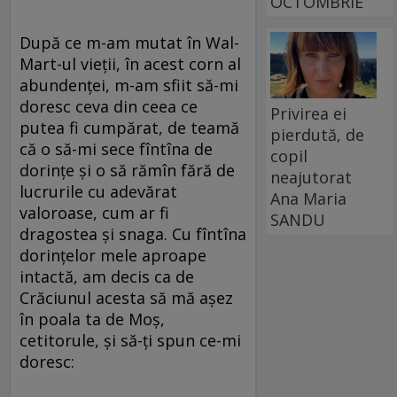
OCTOMBRIE
După ce m-am mutat în Wal-
Mart-ul vieţii, în acest corn al
abundenţei, m-am sfiit să-mi
doresc ceva din ceea ce
Privirea ei
putea fi cumpărat, de teamă
pierdută, de
că o să-mi sece fîntîna de
copil
dorinţe şi o să rămîn fără de
neajutorat
lucrurile cu adevărat
Ana Maria
valoroase, cum ar fi
SANDU
dragostea şi snaga. Cu fîntîna
dorinţelor mele aproape
intactă, am decis ca de
Crăciunul acesta să mă aşez
în poala ta de Moş,
cetitorule, şi să-ţi spun ce-mi
doresc: