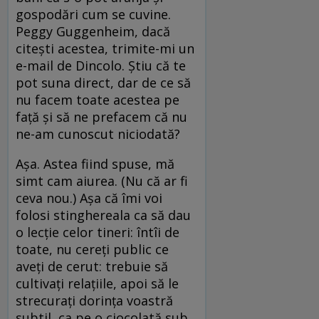
gospodări cum se cuvine.
Peggy Guggenheim, dacă
citeşti acestea, trimite-mi un
e-mail de Dincolo. Ştiu că te
pot suna direct, dar de ce să
nu facem toate acestea pe
faţă şi să ne prefacem că nu
ne-am cunoscut niciodată?
Aşa. Astea fiind spuse, mă
simt cam aiurea. (Nu că ar fi
ceva nou.) Aşa că îmi voi
folosi stinghereala ca să dau
o lecţie celor tineri: întîi de
toate, nu cereţi public ce
aveţi de cerut: trebuie să
cultivaţi relaţiile, apoi să le
strecuraţi dorinţa voastră
subtil, ca pe o ciocolată sub