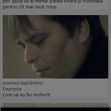
pot ajuta să îți menții pielea tînără și frumoasă
pentru cît mai mult timp.
poemul săptămînii
Depresie
Cum să nu fiu mohorît