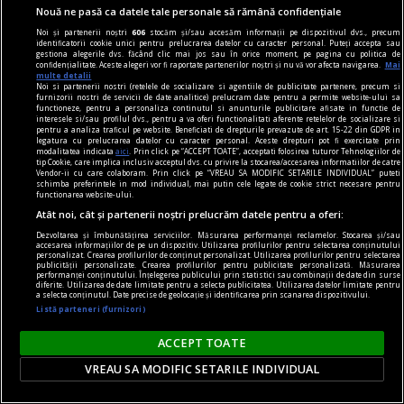
Nouă ne pasă ca datele tale personale să rămână confidențiale
Noi și partenerii noștri
606
stocăm și/sau accesăm informații pe dispozitivul dvs., precum
identificatorii cookie unici pentru prelucrarea datelor cu caracter personal. Puteți accepta sau
gestiona alegerile dvs. făcând clic mai jos sau în orice moment, pe pagina cu politica de
confidențialitate. Aceste alegeri vor fi raportate partenerilor noștri și nu vă vor afecta navigarea.
Mai
multe detalii
Noi si partenerii nostri (retelele de socializare si agentiile de publicitate partenere, precum si
furnizorii nostri de servicii de date analitice) prelucram date pentru a permite website-ului sa
functioneze, pentru a personaliza continutul si anunturile publicitare afisate in functie de
interesele si/sau profilul dvs., pentru a va oferi functionalitati aferente retelelor de socializare si
pentru a analiza traficul pe website. Beneficiati de drepturile prevazute de art. 15-22 din GDPR in
legatura cu prelucrarea datelor cu caracter personal. Aceste drepturi pot fi exercitate prin
modalitatea indicata
aici
. Prin click pe “ACCEPT TOATE”, acceptati folosirea tuturor Tehnologiilor de
tip Cookie, care implica inclusiv acceptul dvs. cu privire la stocarea/accesarea informatiilor de catre
Vendor-ii cu care colaboram. Prin click pe “VREAU SA MODIFIC SETARILE INDIVIDUAL” puteti
schimba preferintele in mod individual, mai putin cele legate de cookie strict necesare pentru
functionarea website-ului.
publicitate
Atât noi, cât și partenerii noștri prelucrăm datele pentru a oferi:
Caserole pentru mîncare de unică folosință
Dezvoltarea și îmbunătățirea serviciilor. Măsurarea performanței reclamelor. Stocarea și/sau
accesarea informațiilor de pe un dispozitiv. Utilizarea profilurilor pentru selectarea conținutului
disponibile la Snick Ambalaje
personalizat. Crearea profilurilor de conținut personalizat. Utilizarea profilurilor pentru selectarea
publicității personalizate. Crearea profilurilor pentru publicitate personalizată. Măsurarea
performanței conținutului. Înțelegerea publicului prin statistici sau combinații de date din surse
Acest concept este unul care reușește să atragă
diferite. Utilizarea de date limitate pentru a selecta publicitatea. Utilizarea datelor limitate pentru
a selecta conținutul. Date precise de geolocație și identificarea prin scanarea dispozitivului.
mulți clienți, consumatori totodată.
Listă parteneri (furnizori)
ACCEPT TOATE
VREAU SA MODIFIC SETARILE INDIVIDUAL