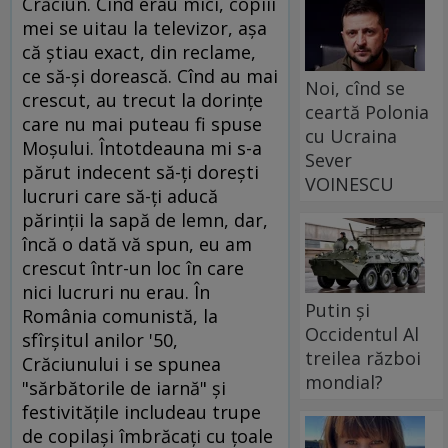
Crăciun. Cînd erau mici, copiii
mei se uitau la televizor, aşa
că ştiau exact, din reclame,
ce să-şi dorească. Cînd au mai
Noi, cînd se
crescut, au trecut la dorinţe
ceartă Polonia
care nu mai puteau fi spuse
cu Ucraina
Moşului. Întotdeauna mi s-a
Sever
părut indecent să-ţi doreşti
VOINESCU
lucruri care să-ţi aducă
părinţii la sapă de lemn, dar,
încă o dată vă spun, eu am
crescut într-un loc în care
nici lucruri nu erau. În
Putin și
România comunistă, la
Occidentul Al
sfîrşitul anilor '50,
treilea război
Crăciunului i se spunea
mondial?
"sărbătorile de iarnă" şi
festivităţile includeau trupe
de copilaşi îmbrăcaţi cu ţoale