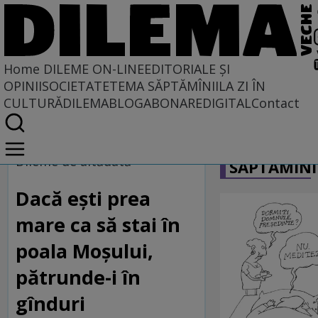
Home
DILEME ON-LINE
EDITORIALE ȘI
OPINII
SOCIETATE
TEMA SĂPTĂMÎNII
LA ZI ÎN
CULTURĂ
DILEMABLOG
ABONARE
DIGITAL
Contact
Home
CARICATU
Dileme on-line
Dileme de altădată
SĂPTĂMÎNI
Dacă eşti prea
mare ca să stai în
poala Moşului,
pătrunde-i în
gînduri