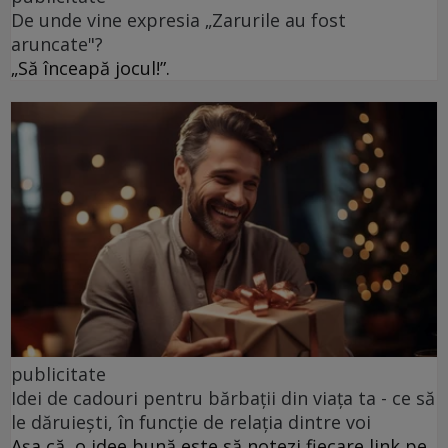
De unde vine expresia „Zarurile au fost
aruncate"?
„Să înceapă jocul!”.
publicitate
Idei de cadouri pentru bărbații din viața ta - ce să
le dăruiești, în funcție de relația dintre voi
Așa că, o idee bună este să notezi fiecare link pe