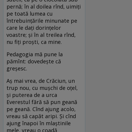
pernă; în al doilea rînd, uimiţi
pe toată lumea cu
întrebuinţările minunate pe
care le daţi dorinţelor
voastre; şi în al treilea rînd,
nu fiţi proşti, ca mine.
Pedagogia mă pune la
pămînt: dovedeşte că
greşesc.
Aş mai vrea, de Crăciun, un
trup nou, cu muşchi de oţel,
şi puterea de a urca
Everestul fără să pun geană
pe geană. Cînd ajung acolo,
vreau să capăt aripi. Şi cînd
ajung înapoi în mlaştinile
mele, vreau o coadă