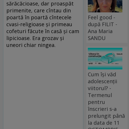
sărăcăcioase, dar proaspăt
primenite, care cîntau din
Feel good -
poartă în poartă cîntecele
după FILIT -
cvasi-religioase şi primeau
Ana Maria
cofeturi făcute în casă şi cam
SANDU
lipicioase. Era grozav şi
uneori chiar ningea.
Cum își văd
adolescenții
viitorul? -
Termenul
pentru
înscrieri s-a
prelungit până
la data de 11