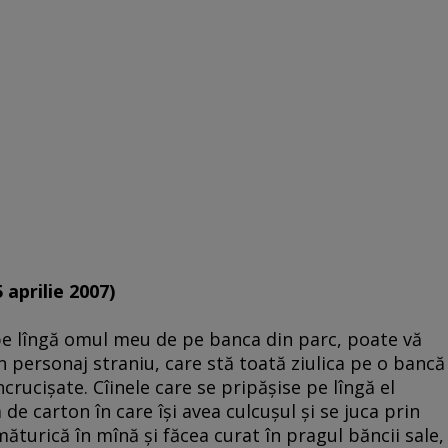
 aprilie 2007)
e lîngă omul meu de pe banca din parc, poate vă
n personaj straniu, care stă toată ziulica pe o bancă
ncrucişate. Cîinele care se pripăşise pe lîngă el
 de carton în care îşi avea culcuşul şi se juca prin
o măturică în mînă şi făcea curat în pragul băncii sale,