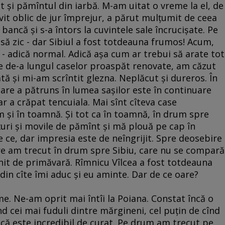
t şi pămîntul din iarbă. M-am uitat o vreme la el, de
vit oblic de jur împrejur, a părut mulţumit de ceea
 bancă şi s-a întors la cuvintele sale încrucişate. Pe
 să zic - dar Sibiul a fost totdeauna frumos! Acum,
 - adică normal. Adică aşa cum ar trebui să arate tot
ie de-a lungul caselor proaspăt renovate, am căzut
ă şi mi-am scrîntit glezna. Neplăcut şi dureros. În
are a pătruns în lumea saşilor este în continuare
r a crăpat tencuiala. Mai sînt cîteva case
 şi în toamnă. Şi tot ca în toamnă, în drum spre
ţuri şi movile de pămînt şi mă plouă pe cap în
de ce, dar impresia este de neîngrijit. Spre deosebire
are am trecut în drum spre Sibiu, care nu se compară
nit de primăvară. Rîmnicu Vîlcea a fost totdeauna
, din cîte îmi aduc şi eu aminte. Dar de ce oare?
me. Ne-am oprit mai întîi la Poiana. Constat încă o
nd cei mai fuduli dintre mărgineni, cel puţin de cînd
 că este incredibil de curat. Pe drum am trecut pe