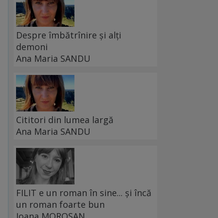
Despre îmbătrînire și alți
demoni
Ana Maria SANDU
Cititori din lumea largă
Ana Maria SANDU
FILIT e un roman în sine... și încă
un roman foarte bun
Ioana MOROȘAN