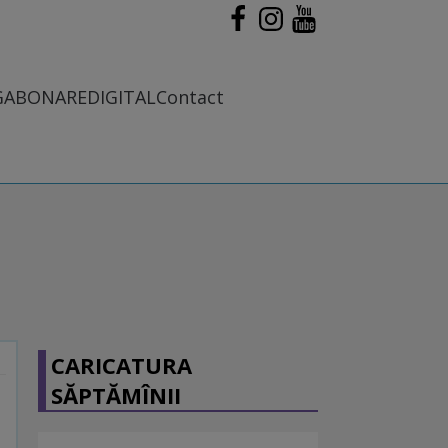
G
ABONARE
DIGITAL
Contact
CARICATURA
SĂPTĂMÎNII