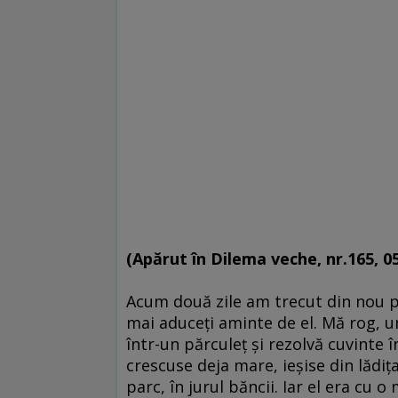
(Apărut în Dilema veche, nr.165, 05
Acum două zile am trecut din nou p
mai aduceţi aminte de el. Mă rog, u
într-un părculeţ şi rezolvă cuvinte î
crescuse deja mare, ieşise din lădiţa
parc, în jurul băncii. Iar el era cu 