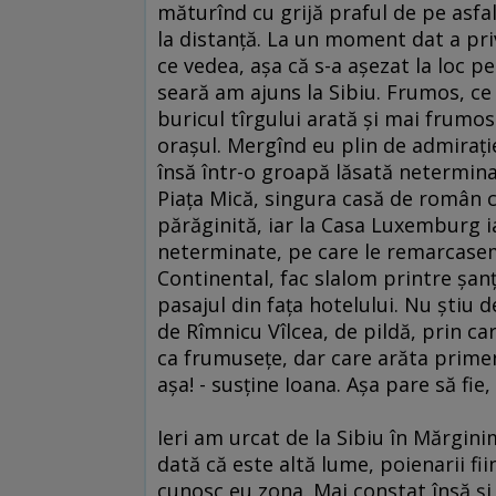
măturînd cu grijă praful de pe asfal
la distanţă. La un moment dat a pri
ce vedea, aşa că s-a aşezat la loc pe
seară am ajuns la Sibiu. Frumos, ce
buricul tîrgului arată şi mai frumos
oraşul. Mergînd eu plin de admiraţ
însă într-o groapă lăsată neterminat
Piaţa Mică, singura casă de român c
părăginită, iar la Casa Luxemburg ia
neterminate, pe care le remarcasem
Continental, fac slalom printre şan
pasajul din faţa hotelului. Nu ştiu 
de Rîmnicu Vîlcea, de pildă, prin c
ca frumuseţe, dar care arăta prime
aşa! - susţine Ioana. Aşa pare să fie
Ieri am urcat de la Sibiu în Mărgini
dată că este altă lume, poienarii fii
cunosc eu zona. Mai constat însă şi