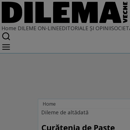
Home
DILEME ON-LINE
EDITORIALE ȘI OPINII
SOCIET
Home
Dileme on-line
Dileme de altădată
Curăţenia de Paşte