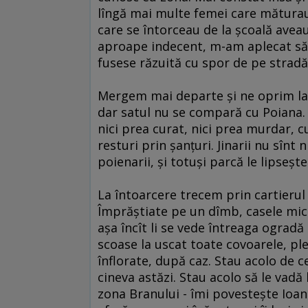
lîngă mai multe femei care măturau de
care se întorceau de la şcoală aveau
aproape indecent, m-am aplecat să s
fusese răzuită cu spor de pe stradă
Mergem mai departe şi ne oprim la J
dar satul nu se compară cu Poiana. 
nici prea curat, nici prea murdar, c
resturi prin şanţuri. Jinarii nu sînt
poienarii, şi totuşi parcă le lipseşte 
La întoarcere trecem prin cartierul 
Împrăştiate pe un dîmb, casele mici
aşa încît li se vede întreaga ogradă d
scoase la uscat toate covoarele, ple
înflorate, după caz. Stau acolo de ce
cineva astăzi. Stau acolo să le vadă
zona Branului - îmi povesteşte Ioan