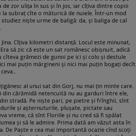
 zor uliţa în sus şi în jos, iar cîţiva dintre copiii
 la subraţ cîte o măturică de nuiele. Într-un mod
tudiez nişte urme de baligă: da, şi baliga de cal
.
ina. Cîţiva kilometri distanţă. Locul este minunat,
Era să zic că este un sat românesc obişnuit, adică
u cîteva grămezi de gunoi pe ici şi colo şi destule
 nici mai puţin mărgineni şi nici mai puţin bogaţi decît
ceva...
ţigănesc al unui sat din Gorj, nu mai ţin minte care.
 din cărămidă netencuită nu au garduri între ele,
in stradă. Pe nişte pari, pe pietre şi frînghii, sînt
durile şi aşternuturile, pluşate, pictate sau
va vreme, că sînt Floriile şi nu cred să fi spălat
 lumea şi să le admire. Prima dată am văzut asta în
a. De Paşte e cea mai importantă ocazie cînd scoţi