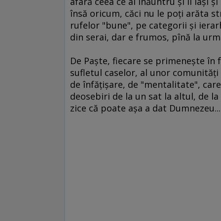
afară ceea ce ai înăuntru şi îi laşi ş
însă oricum, căci nu le poţi arăta st
rufelor "bune", pe categorii şi ierar
din serai, dar e frumos, pînă la urmă
De Paşte, fiecare se primeneşte în fe
sufletul caselor, al unor comunităţi
de înfăţişare, de "mentalitate", care
deosebiri de la un sat la altul, de la
zice că poate aşa a dat Dumnezeu...