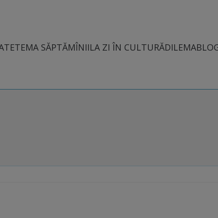
ATE
TEMA SĂPTĂMÎNII
LA ZI ÎN CULTURĂ
DILEMABLO