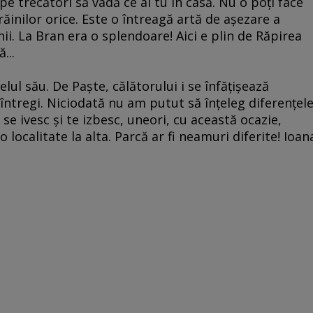
i pe trecători să vadă ce ai tu în casă. Nu o poţi face
răinilor orice. Este o întreagă artă de aşezare a
hii. La Bran era o splendoare! Aici e plin de Răpirea
...
lul său. De Paşte, călătorului i se înfăţişează
 întregi. Niciodată nu am putut să înţeleg diferenţel
 se ivesc şi te izbesc, uneori, cu această ocazie,
 o localitate la alta. Parcă ar fi neamuri diferite! Ioan