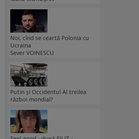
Noi, cînd se ceartă Polonia cu
Ucraina
Sever VOINESCU
Putin și Occidentul Al treilea
război mondial?
Feel good - după FILIT -