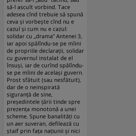
să-l ascult vorbind. Tace
adesea cînd trebuie să spună
ceva şi vorbeşte cînd nu e
cazul şi cum nu e cazul:
solidar cu „drama” Antenei 3,
iar apoi spălîndu-se pe mîini
de propriile declaraţii, solidar
cu guvernul instalat de el
însuşi, iar de curînd spălîndu-
se pe mîini de acelaşi guvern.
Prost sfătuit (sau nesfătuit),
dar de o neinspirată
siguranţă de sine,
preşedintele ţării tinde spre
prezenţa monotonă a unei
scheme. Spune banalităţi cu
un aer suveran, defilează cu
ştaif prin faţa naţiunii şi nici