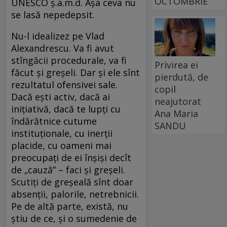
OCTOMBRIE
UNESCO ş.a.m.d. Aşa ceva nu
se lasă nepedepsit.
Nu-l idealizez pe Vlad
Alexandrescu. Va fi avut
stîngăcii procedurale, va fi
Privirea ei
făcut şi greşeli. Dar şi ele sînt
pierdută, de
rezultatul ofensivei sale.
copil
Dacă eşti activ, dacă ai
neajutorat
iniţiativă, dacă te lupţi cu
Ana Maria
îndărătnice cutume
SANDU
instituţionale, cu inerţii
placide, cu oameni mai
preocupaţi de ei înşişi decît
de „cauză” – faci şi greşeli.
Scutiţi de greşeală sînt doar
absenţii, palorile, netrebnicii.
Pe de altă parte, există, nu
ştiu de ce, şi o sumedenie de