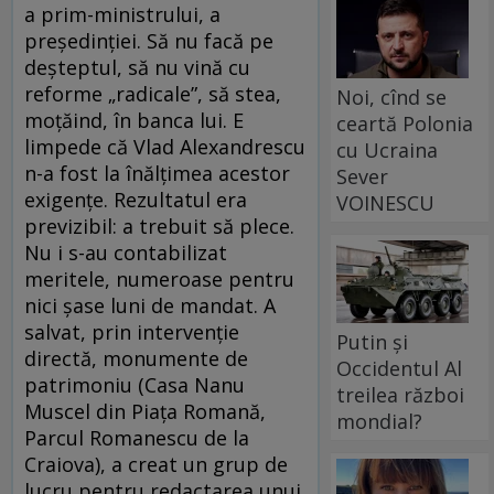
a prim-ministrului, a
preşedinţiei. Să nu facă pe
deşteptul, să nu vină cu
reforme „radicale”, să stea,
Noi, cînd se
moţăind, în banca lui. E
ceartă Polonia
limpede că Vlad Alexandrescu
cu Ucraina
n-a fost la înălţimea acestor
Sever
exigenţe. Rezultatul era
VOINESCU
previzibil: a trebuit să plece.
Nu i s-au contabilizat
meritele, numeroase pentru
nici şase luni de mandat. A
salvat, prin intervenţie
Putin și
directă, monumente de
Occidentul Al
patrimoniu (Casa Nanu
treilea război
Muscel din Piaţa Romană,
mondial?
Parcul Romanescu de la
Craiova), a creat un grup de
lucru pentru redactarea unui