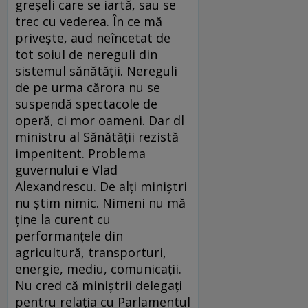
greşeli care se iartă, sau se
trec cu vederea. În ce mă
priveşte, aud neîncetat de
tot soiul de nereguli din
sistemul sănătăţii. Nereguli
de pe urma cărora nu se
suspendă spectacole de
operă, ci mor oameni. Dar dl
ministru al Sănătăţii rezistă
impenitent. Problema
guvernului e Vlad
Alexandrescu. De alţi miniştri
nu ştim nimic. Nimeni nu mă
ţine la curent cu
performanţele din
agricultură, transporturi,
energie, mediu, comunicaţii.
Nu cred că miniştrii delegaţi
pentru relaţia cu Parlamentul