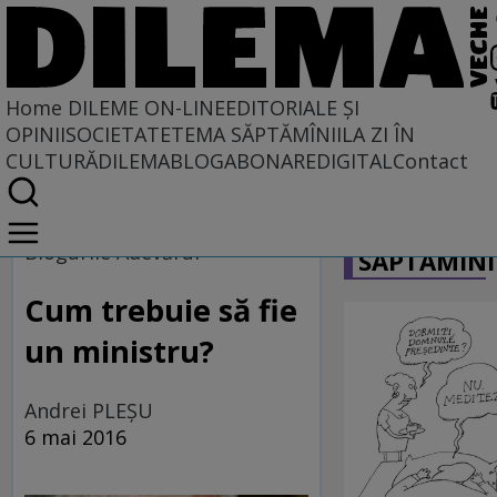
Home
DILEME ON-LINE
EDITORIALE ȘI
OPINII
SOCIETATE
TEMA SĂPTĂMÎNII
LA ZI ÎN
CULTURĂ
DILEMABLOG
ABONARE
DIGITAL
Contact
Home
CARICATU
Dileme on-line
Blogurile Adevărul
SĂPTĂMÎNI
Cum trebuie să fie
un ministru?
Andrei PLEŞU
6 mai 2016