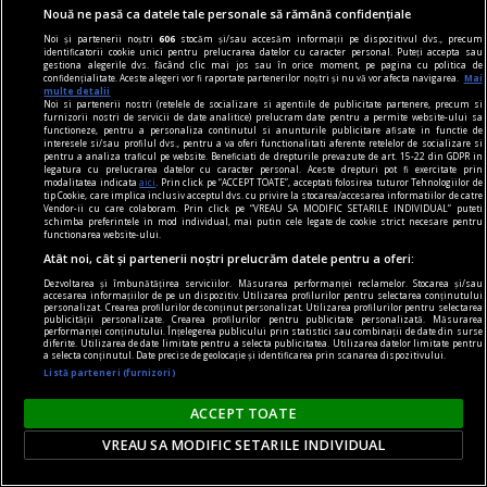
Nouă ne pasă ca datele tale personale să rămână confidențiale
Noi și partenerii noștri
606
stocăm și/sau accesăm informații pe dispozitivul dvs., precum
identificatorii cookie unici pentru prelucrarea datelor cu caracter personal. Puteți accepta sau
gestiona alegerile dvs. făcând clic mai jos sau în orice moment, pe pagina cu politica de
confidențialitate. Aceste alegeri vor fi raportate partenerilor noștri și nu vă vor afecta navigarea.
Mai
multe detalii
Noi si partenerii nostri (retelele de socializare si agentiile de publicitate partenere, precum si
furnizorii nostri de servicii de date analitice) prelucram date pentru a permite website-ului sa
functioneze, pentru a personaliza continutul si anunturile publicitare afisate in functie de
interesele si/sau profilul dvs., pentru a va oferi functionalitati aferente retelelor de socializare si
pentru a analiza traficul pe website. Beneficiati de drepturile prevazute de art. 15-22 din GDPR in
legatura cu prelucrarea datelor cu caracter personal. Aceste drepturi pot fi exercitate prin
modalitatea indicata
aici
. Prin click pe “ACCEPT TOATE”, acceptati folosirea tuturor Tehnologiilor de
tip Cookie, care implica inclusiv acceptul dvs. cu privire la stocarea/accesarea informatiilor de catre
Vendor-ii cu care colaboram. Prin click pe “VREAU SA MODIFIC SETARILE INDIVIDUAL” puteti
schimba preferintele in mod individual, mai putin cele legate de cookie strict necesare pentru
functionarea website-ului.
Atât noi, cât și partenerii noștri prelucrăm datele pentru a oferi:
publicitate
Dezvoltarea și îmbunătățirea serviciilor. Măsurarea performanței reclamelor. Stocarea și/sau
Grand Hotel Europa sau adevărul minciunilor la
accesarea informațiilor de pe un dispozitiv. Utilizarea profilurilor pentru selectarea conținutului
personalizat. Crearea profilurilor de conținut personalizat. Utilizarea profilurilor pentru selectarea
persoana întîi
publicității personalizate. Crearea profilurilor pentru publicitate personalizată. Măsurarea
performanței conținutului. Înțelegerea publicului prin statistici sau combinații de date din surse
diferite. Utilizarea de date limitate pentru a selecta publicitatea. Utilizarea datelor limitate pentru
Cu atît mai puțin unul în vogă ca autoficțiunea,
a selecta conținutul. Date precise de geolocație și identificarea prin scanarea dispozitivului.
explorat de nume mari ale ultimelor decenii
Listă parteneri (furnizori)
precum Annie Ernaux sau Karl Ove Knausgård.
ACCEPT TOATE
VREAU SA MODIFIC SETARILE INDIVIDUAL