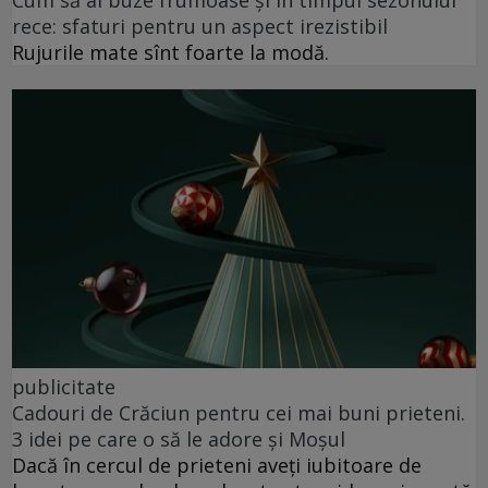
Cum să ai buze frumoase şi în timpul sezonului
rece: sfaturi pentru un aspect irezistibil
Rujurile mate sînt foarte la modă.
publicitate
Cadouri de Crăciun pentru cei mai buni prieteni.
3 idei pe care o să le adore și Moșul
Dacă în cercul de prieteni aveți iubitoare de