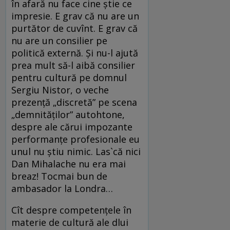
în afară nu face cine ştie ce
impresie. E grav că nu are un
purtător de cuvînt. E grav că
nu are un consilier pe
politică externă. Şi nu-l ajută
prea mult să-l aibă consilier
pentru cultură pe domnul
Sergiu Nistor, o veche
prezenţă „discretă” pe scena
„demnităţilor” autohtone,
despre ale cărui impozante
performanţe profesionale eu
unul nu ştiu nimic. Las`că nici
Dan Mihalache nu era mai
breaz! Tocmai bun de
ambasador la Londra…
Cît despre competenţele în
materie de cultură ale dlui