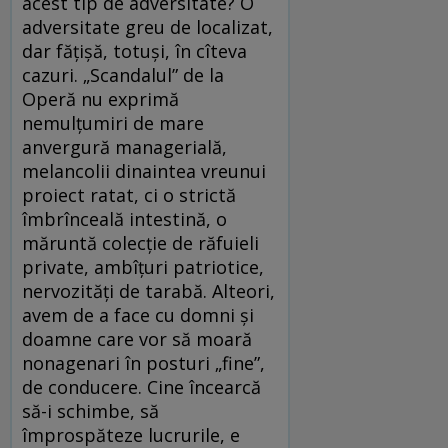
acest tip de adversitate? O
adversitate greu de localizat,
dar făţişă, totuşi, în cîteva
cazuri. „Scandalul” de la
Operă nu exprimă
nemulţumiri de mare
anvergură managerială,
melancolii dinaintea vreunui
proiect ratat, ci o strictă
îmbrînceală intestină, o
măruntă colecţie de răfuieli
private, ambîţuri patriotice,
nervozităţi de tarabă. Alteori,
avem de a face cu domni şi
doamne care vor să moară
nonagenari în posturi „fine”,
de conducere. Cine încearcă
să-i schimbe, să
împrospăteze lucrurile, e