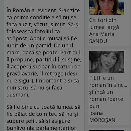
În România, evident. S-ar zice
că prima condiţie e să nu se
Cititori din
facă auzit, văzut, simţit. Să-şi
lumea largă
folosească fotoliul ca
Ana Maria
adăpost. Apoi e musai să fie
SANDU
iubit de un partid. De unul
mare, dacă se poate. Partidul
îl propune, partidul îl susţine,
îl acoperă şi doar în cazuri de
gravă avarie, îl retrage (deşi
FILIT e un
nu e sigur). Important e şi ca
roman în sine...
ministrul să nu-şi facă
și încă un
duşmani.
roman foarte
bun
Să fie bine cu toată lumea, să
Ioana
fie băiat de comitet, să nu-şi
MOROȘAN
supere şefii, să-şi asigure
bunăvoinţa parlamentarilor,