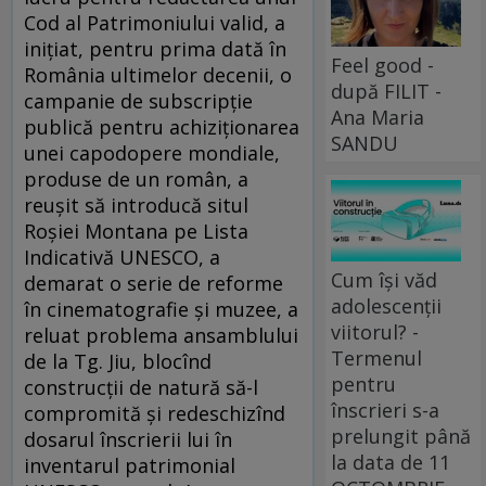
Cod al Patrimoniului valid, a
iniţiat, pentru prima dată în
Feel good -
România ultimelor decenii, o
după FILIT -
campanie de subscripţie
Ana Maria
publică pentru achiziţionarea
SANDU
unei capodopere mondiale,
produse de un român, a
reuşit să introducă situl
Roşiei Montana pe Lista
Indicativă UNESCO, a
Cum își văd
demarat o serie de reforme
adolescenții
în cinematografie şi muzee, a
viitorul? -
reluat problema ansamblului
Termenul
de la Tg. Jiu, blocînd
pentru
construcţii de natură să-l
înscrieri s-a
compromită şi redeschizînd
prelungit până
dosarul înscrierii lui în
la data de 11
inventarul patrimonial