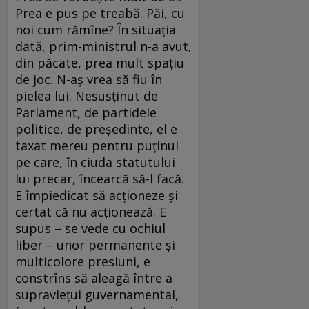
Prea e pus pe treabă. Păi, cu
noi cum rămîne? În situaţia
dată, prim-ministrul n-a avut,
din păcate, prea mult spaţiu
de joc. N-aş vrea să fiu în
pielea lui. Nesusţinut de
Parlament, de partidele
politice, de preşedinte, el e
taxat mereu pentru puţinul
pe care, în ciuda statutului
lui precar, încearcă să-l facă.
E împiedicat să acţioneze şi
certat că nu acţionează. E
supus – se vede cu ochiul
liber – unor permanente şi
multicolore presiuni, e
constrîns să aleagă între a
supravieţui guvernamental,