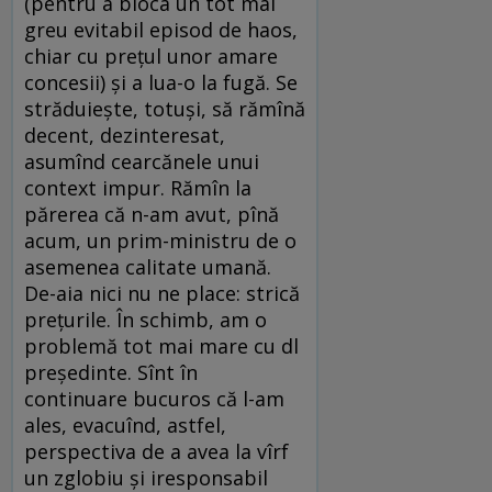
(pentru a bloca un tot mai
greu evitabil episod de haos,
chiar cu preţul unor amare
concesii) şi a lua-o la fugă. Se
străduieşte, totuşi, să rămînă
decent, dezinteresat,
asumînd cearcănele unui
context impur. Rămîn la
părerea că n-am avut, pînă
acum, un prim-ministru de o
asemenea calitate umană.
De-aia nici nu ne place: strică
preţurile. În schimb, am o
problemă tot mai mare cu dl
preşedinte. Sînt în
continuare bucuros că l-am
ales, evacuînd, astfel,
perspectiva de a avea la vîrf
un zglobiu şi iresponsabil