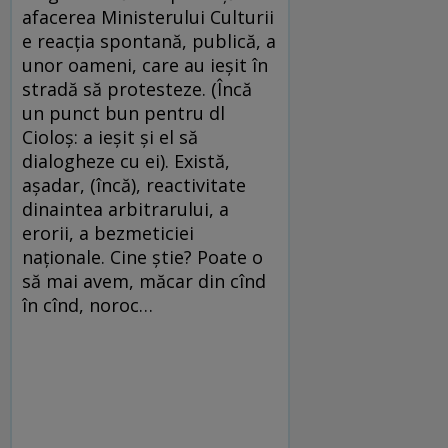
afacerea Ministerului Culturii
e reacţia spontană, publică, a
unor oameni, care au ieşit în
stradă să protesteze. (Încă
un punct bun pentru dl
Cioloş: a ieşit şi el să
dialogheze cu ei). Există,
aşadar, (încă), reactivitate
dinaintea arbitrarului, a
erorii, a bezmeticiei
naţionale. Cine ştie? Poate o
să mai avem, măcar din cînd
în cînd, noroc…