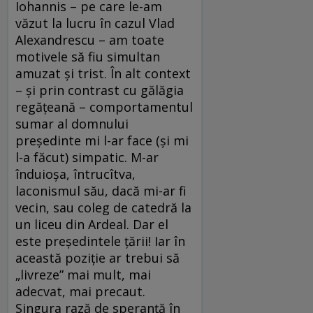
Iohannis – pe care le-am
văzut la lucru în cazul Vlad
Alexandrescu – am toate
motivele să fiu simultan
amuzat şi trist. În alt context
– şi prin contrast cu gălăgia
regăţeană – comportamentul
sumar al domnului
preşedinte mi l-ar face (şi mi
l-a făcut) simpatic. M-ar
înduioşa, întrucîtva,
laconismul său, dacă mi-ar fi
vecin, sau coleg de catedră la
un liceu din Ardeal. Dar el
este preşedintele ţării! Iar în
această poziţie ar trebui să
„livreze” mai mult, mai
adecvat, mai precaut.
Singura rază de speranţă în