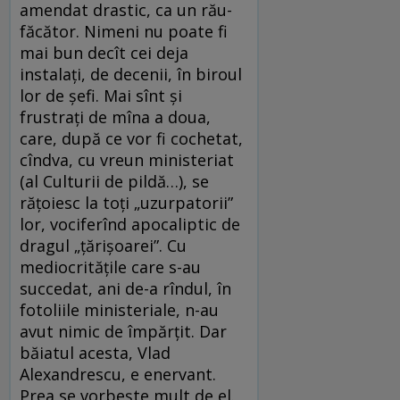
amendat drastic, ca un rău-
făcător. Nimeni nu poate fi
mai bun decît cei deja
instalaţi, de decenii, în biroul
lor de şefi. Mai sînt şi
frustraţi de mîna a doua,
care, după ce vor fi cochetat,
cîndva, cu vreun ministeriat
(al Culturii de pildă…), se
răţoiesc la toţi „uzurpatorii”
lor, vociferînd apocaliptic de
dragul „ţărişoarei”. Cu
mediocrităţile care s-au
succedat, ani de-a rîndul, în
fotoliile ministeriale, n-au
avut nimic de împărţit. Dar
băiatul acesta, Vlad
Alexandrescu, e enervant.
Prea se vorbeşte mult de el.