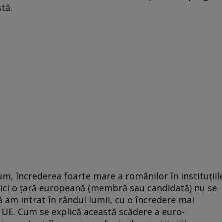
tă.
um, încrederea foarte mare a românilor în instituţiil
nici o ţară europeană (membră sau candidată) nu se
ă am intrat în rândul lumii, cu o încredere mai
 UE. Cum se explică această scădere a euro-