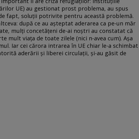
mportant îl are criza refugiaţilor: instituţiile
i ţărilor UE) au gestionat prost problema, au spus
, de fapt, soluţii potrivite pentru această problemă.
n altceva: după ce au aşteptat aderarea ca pe-un măr
ate, mulţi concetăţeni de-ai noştri au constatat că
te mult viaţa de toate zilele (nici n-avea cum). Aşa
ul. Iar cei cărora intrarea în UE chiar le-a schimbat
orită aderării şi liberei circulaţii, şi-au găsit de