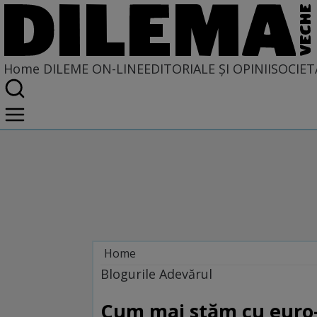
Home
DILEME ON-LINE
EDITORIALE ȘI OPINII
SOCIET
Home
Dileme on-line
Blogurile Adevărul
Cum mai stăm cu euro