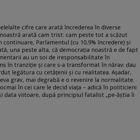
celelalte cifre care arată încrederea în diverse
 noastră arată cam trist: cam peste tot a scăzut
în continuare, Parlamentul (cu 10,9% încredere) şi
rată, una peste alta, că democraţia noastră e de fapt
amentarii au un soi de iresponsabilitate în
 în tranziţie şi care s-a transformat în nărav: dau
erdut legătura cu cetăţenii şi cu realitatea. Aşadar,
eva grav, mai degrabă e o revenire la normalitate.
mai în cei care le decid viaţa – adică în politicieni
i data viitoare, după principiul fatalist „pe-ăştia îi