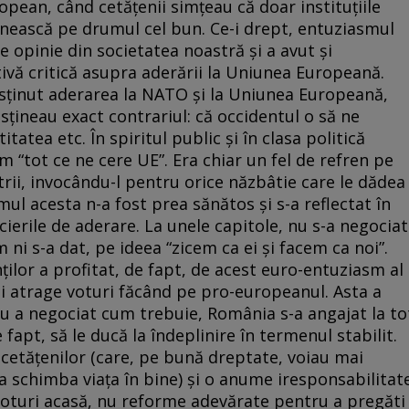
pean, când cetăţenii simţeau că doar instituţiile
ească pe drumul cel bun. Ce-i drept, entuziasmul
e opinie din societatea noastră şi a avut şi
tivă critică asupra aderării la Uniunea Europeană.
sţinut aderarea la NATO şi la Uniunea Europeană,
usţineau exact contrariul: că occidentul o să ne
tatea etc. În spiritul public şi în clasa politică
 “tot ce ne cere UE”. Era chiar un fel de refren pe
ştrii, invocându-l pentru orice năzbâtie care le dădea
mul acesta n-a fost prea sănătos şi s-a reflectat în
ierile de aderare. La unele capitole, nu s-a negociat
 ni s-a dat, pe ideea “zicem ca ei şi facem ca noi”.
ilor a profitat, de fapt, de acest euro-entuziasm al
i atrage voturi făcând pe pro-europeanul. Asta a
 nu a negociat cum trebuie, România s-a angajat la to
 fapt, să le ducă la îndeplinire în termenul stabilit.
cetăţenilor (care, pe bună dreptate, voiau mai
va schimba viaţa în bine) şi o anume iresponsabilitat
t voturi acasă, nu reforme adevărate pentru a pregăti