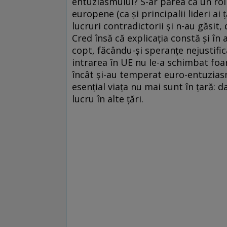
entuziasmului? S-ar părea că un rol i
europene (ca şi principalii lideri a
lucruri contradictorii şi n-au găsit
Cred însă că explicaţia constă şi î
copt, făcându-şi speranţe nejustific
intrarea în UE nu le-a schimbat foar
încât şi-au temperat euro-entuziasm
esenţial viaţa nu mai sunt în ţară: dat
lucru în alte ţări.