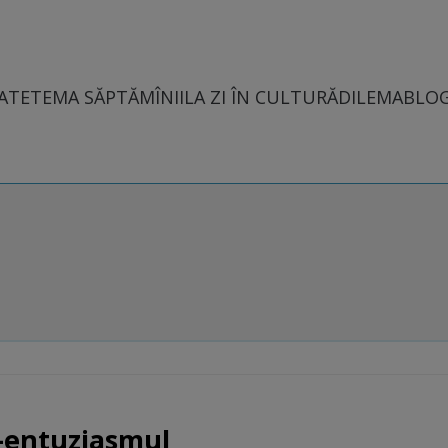
ATE
TEMA SĂPTĂMÎNII
LA ZI ÎN CULTURĂ
DILEMABLO
-entuziasmul