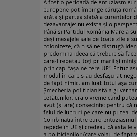
A fost o perioadă de entuziasm euro
europene pot împinge căruţa român
arăta şi partea slabă a curentelor d
dezavantaje: nu exista şi o perspec
Până şi Partidul România Mare a su
deşi mesajele sale de toate zilele s
colonizeze, că o să ne distrugă identi
predomina ideea că trebuie să facem
care-l repetau toţi primarii şi mini
prin cap: “aşa ne cere UE”. Entuzias
modul în care s-au desfăşurat negoc
de fapt nimic, am luat totul aşa cum
Şmecheria politicianistă a guvernanţ
cetăţenilor: era o vreme când putea
avut (şi are) consecinţe: pentru că
felul de lucruri pe care nu putea, de
Combinaţia între euro-entuziasmul 
repede în UE şi credeau că asta le 
a politicienilor (care voiau de fap