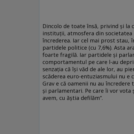
Dincolo de toate însă, privind şi la 
instituţii, atmosfera din societatea
încrederea. Iar cel mai prost stau, 
partidele politice (cu 7,6%). Asta a
foarte fragilă. Iar partidele şi parl
comportamentul pe care l-au deprins
senzaţia că îşi văd de ale lor, au pi
scăderea euro-entuziasmului nu e c
Grav e că oamenii nu au încredere toc
şi parlamentari. Pe care îi vor vota ş
avem, cu ăştia defilăm“.