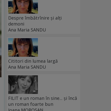
Despre îmbătrînire și alți
demoni
Ana Maria SANDU
Cititori din lumea largă
Ana Maria SANDU
FILIT e un roman în sine... și încă
un roman foarte bun
Ioana MOROȘAN