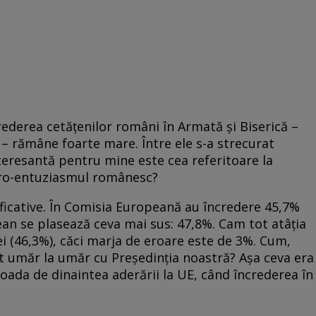
ederea cetăţenilor români în Armată şi Biserică –
i – rămâne foarte mare. Între ele s-a strecurat
teresantă pentru mine este cea referitoare la
euro-entuziasmul românesc?
ificative. În Comisia Europeană au încredere 45,7%
an se plasează ceva mai sus: 47,8%. Cam tot atâţia
i (46,3%), căci marja de eroare este de 3%. Cum,
nt umăr la umăr cu Preşedinţia noastră? Aşa ceva era
ioada de dinaintea aderării la UE, când încrederea în