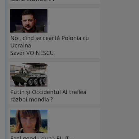
Noi, cînd se ceartă Polonia cu
Ucraina
Sever VOINESCU
Putin și Occidentul Al treilea
război mondial?
Feel good - după FILIT -