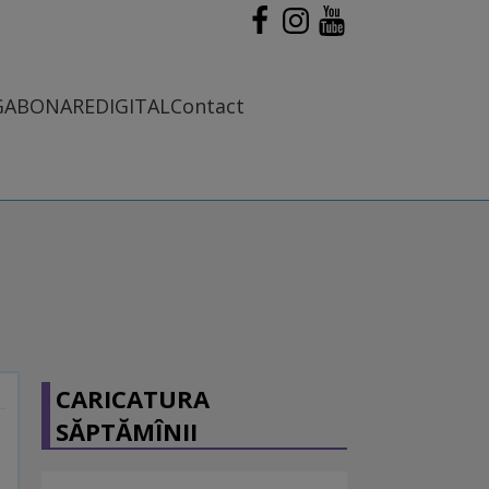
G
ABONARE
DIGITAL
Contact
CARICATURA
SĂPTĂMÎNII