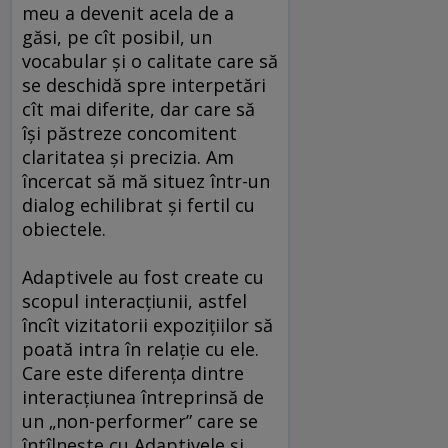
meu a devenit acela de a
găsi, pe cît posibil, un
vocabular și o calitate care să
se deschidă spre interpetări
cît mai diferite, dar care să
își păstreze concomitent
claritatea și precizia. Am
încercat să mă situez într-un
dialog echilibrat și fertil cu
obiectele.
Adaptivele au fost create cu
scopul interacțiunii, astfel
încît vizitatorii expozițiilor să
poată intra în relație cu ele.
Care este diferența dintre
interacțiunea întreprinsă de
un „non-performer” care se
întîlnește cu Adaptivele și