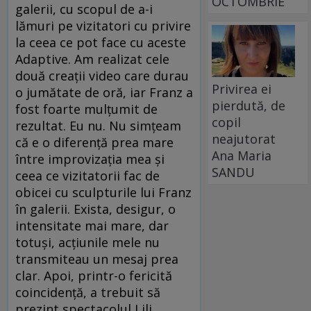
OCTOMBRIE
galerii, cu scopul de a-i
lămuri pe vizitatori cu privire
la ceea ce pot face cu aceste
Adaptive. Am realizat cele
două creații video care durau
Privirea ei
o jumătate de oră, iar Franz a
pierdută, de
fost foarte mulțumit de
copil
rezultat. Eu nu. Nu simțeam
neajutorat
că e o diferență prea mare
Ana Maria
între improvizația mea și
SANDU
ceea ce vizitatorii fac de
obicei cu sculpturile lui Franz
în galerii. Exista, desigur, o
intensitate mai mare, dar
totuși, acțiunile mele nu
transmiteau un mesaj prea
clar. Apoi, printr-o fericită
coincidență, a trebuit să
prezint spectacolul Lili