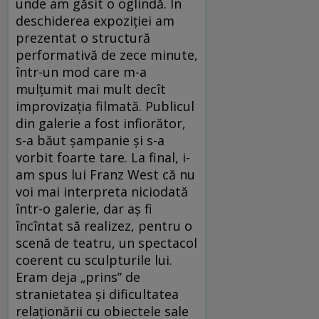
unde am găsit o oglindă. În
deschiderea expoziției am
prezentat o structură
performativă de zece minute,
într-un mod care m-a
mulțumit mai mult decît
improvizația filmată. Publicul
din galerie a fost infiorător,
s-a băut șampanie și s-a
vorbit foarte tare. La final, i-
am spus lui Franz West că nu
voi mai interpreta niciodată
într-o galerie, dar aș fi
încîntat să realizez, pentru o
scenă de teatru, un spectacol
coerent cu sculpturile lui.
Eram deja „prins” de
stranietatea și dificultatea
relaționării cu obiectele sale