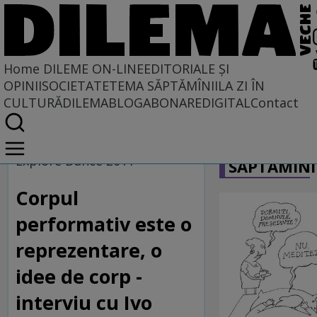
Home
DILEME ON-LINE
EDITORIALE ȘI
OPINII
SOCIETATE
TEMA SĂPTĂMÎNII
LA ZI ÎN
CULTURĂ
DILEMABLOG
ABONARE
DIGITAL
Contact
Home
CARICATU
Dileme on-line
Explore Dance 2011
SĂPTĂMÎNI
Corpul
performativ este o
reprezentare, o
idee de corp -
interviu cu Ivo