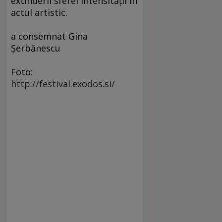
extinderii sferei intensității în
actul artistic.
a consemnat Gina
Șerbănescu
Foto:
http://festival.exodos.si/