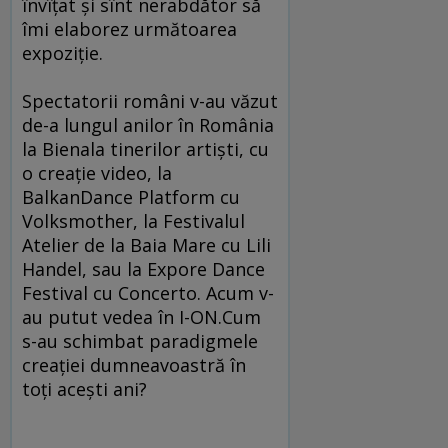
învîțat și sînt nerabdător să
îmi elaborez următoarea
expoziție.
Spectatorii români v-au văzut
de-a lungul anilor în România
la Bienala tinerilor artiști, cu
o creație video, la
BalkanDance Platform cu
Volksmother, la Festivalul
Atelier de la Baia Mare cu Lili
Handel, sau la Expore Dance
Festival cu Concerto. Acum v-
au putut vedea în I-ON.Cum
s-au schimbat paradigmele
creației dumneavoastră în
toți acești ani?