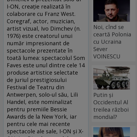
I-ON, creație realizată în
colaborare cu Franz West.
Coregraf, actor, muzician,
Noi, cînd se
artist vizual, Ivo Dimchev (n.
ceartă Polonia
1976) este creatorul unui
cu Ucraina
număr impresionant de
Sever
spectacole prezentate în
VOINESCU
toată lumea: spectacolul Som
Faves este unul dintre cele 14
produse artistice selectate
de juriul prestigiosului
Festival de Teatru din
Antwerpen, solo-ul său, Lili
Putin și
Handel, este nominalizat
Occidentul Al
pentru premiile Bessie
treilea război
Awards de la New York, iar
mondial?
pentru cele mai recente
spectacole ale sale, I-ON și X-