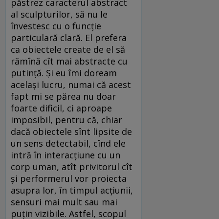
păstrez caracterul abstract
al sculpturilor, să nu le
învestesc cu o funcție
particulară clară. El prefera
ca obiectele create de el să
rămînă cît mai abstracte cu
putință. Și eu îmi doream
același lucru, numai că acest
fapt mi se părea nu doar
foarte dificil, ci aproape
imposibil, pentru că, chiar
dacă obiectele sînt lipsite de
un sens detectabil, cînd ele
intră în interacțiune cu un
corp uman, atît privitorul cît
și performerul vor proiecta
asupra lor, în timpul acțiunii,
sensuri mai mult sau mai
puțin vizibile. Astfel, scopul