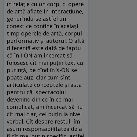
în relație cu un corp, ci opere
de artă aflate în interacțiune,
generîndu-se astfel un
conext ce conține în același
timp operele de artă, corpul
performativ și autorul. O altă
diferență este dată de faptul
că în I-ON am încercat să
folosesc cît mai puțin text cu
putință, pe cînd în X-ON se
poate auzi clar cum sînt
articulate conceptele și asta
pentru că, spectacolul
devenind din ce în ce mai
complicat, am încercat să fiu
cît mai clar, cel puțin la nivel
verbal. Cît despre restul, îmi
asum responsabilitatea de a
fi cît mai puțin specific, astfel