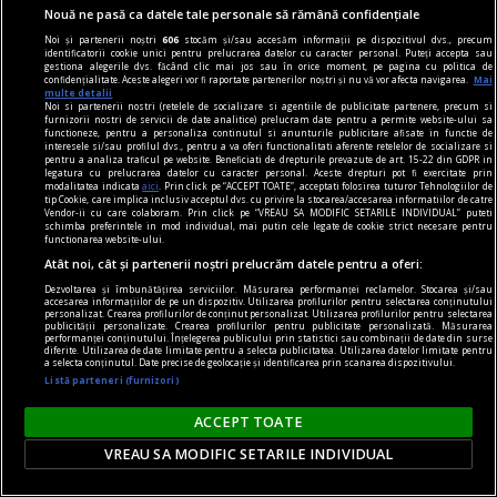
În plus, se observă o creștere a numărului de
Nouă ne pasă ca datele tale personale să rămână confidențiale
femei angajate în domeniul IT, ceea ce reflectă o
Noi și partenerii noștri
606
stocăm și/sau accesăm informații pe dispozitivul dvs., precum
identificatorii cookie unici pentru prelucrarea datelor cu caracter personal. Puteți accepta sau
schimbare pozitivă în dinamica forței de muncă
gestiona alegerile dvs. făcând clic mai jos sau în orice moment, pe pagina cu politica de
confidențialitate. Aceste alegeri vor fi raportate partenerilor noștri și nu vă vor afecta navigarea.
Mai
în acest sector.
multe detalii
Noi si partenerii nostri (retelele de socializare si agentiile de publicitate partenere, precum si
furnizorii nostri de servicii de date analitice) prelucram date pentru a permite website-ului sa
functioneze, pentru a personaliza continutul si anunturile publicitare afisate in functie de
interesele si/sau profilul dvs., pentru a va oferi functionalitati aferente retelelor de socializare si
pentru a analiza traficul pe website. Beneficiati de drepturile prevazute de art. 15-22 din GDPR in
legatura cu prelucrarea datelor cu caracter personal. Aceste drepturi pot fi exercitate prin
modalitatea indicata
aici
. Prin click pe “ACCEPT TOATE”, acceptati folosirea tuturor Tehnologiilor de
tip Cookie, care implica inclusiv acceptul dvs. cu privire la stocarea/accesarea informatiilor de catre
Vendor-ii cu care colaboram. Prin click pe “VREAU SA MODIFIC SETARILE INDIVIDUAL” puteti
schimba preferintele in mod individual, mai putin cele legate de cookie strict necesare pentru
functionarea website-ului.
Atât noi, cât și partenerii noștri prelucrăm datele pentru a oferi:
Dezvoltarea și îmbunătățirea serviciilor. Măsurarea performanței reclamelor. Stocarea și/sau
accesarea informațiilor de pe un dispozitiv. Utilizarea profilurilor pentru selectarea conținutului
personalizat. Crearea profilurilor de conținut personalizat. Utilizarea profilurilor pentru selectarea
publicității personalizate. Crearea profilurilor pentru publicitate personalizată. Măsurarea
performanței conținutului. Înțelegerea publicului prin statistici sau combinații de date din surse
diferite. Utilizarea de date limitate pentru a selecta publicitatea. Utilizarea datelor limitate pentru
a selecta conținutul. Date precise de geolocație și identificarea prin scanarea dispozitivului.
Listă parteneri (furnizori)
ACCEPT TOATE
publicitate
Cu ce se diferențiază casele de pariuri online
VREAU SA MODIFIC SETARILE INDIVIDUAL
Alegînd o casă de pariuri cu un sistem de suport