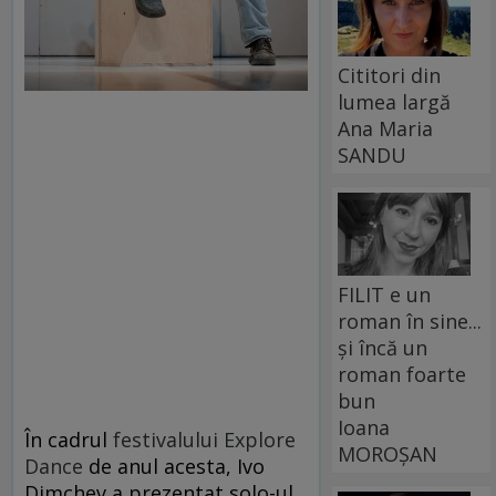
Cititori din
lumea largă
Ana Maria
SANDU
FILIT e un
roman în sine...
și încă un
roman foarte
bun
Ioana
În cadrul
festivalului Explore
MOROȘAN
Dance
de anul acesta, Ivo
Dimchev a prezentat solo-ul