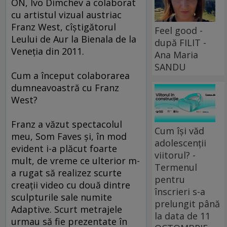
ON, Ivo Dimchev a colaborat
cu artistul vizual austriac
Franz West, cîștigătorul
Feel good -
Leului de Aur la Bienala de la
după FILIT -
Veneția din 2011.
Ana Maria
SANDU
Cum a început colaborarea
dumneavoastră cu Franz
West?
Franz a văzut spectacolul
Cum își văd
meu, Som Faves și, în mod
adolescenții
evident i-a plăcut foarte
viitorul? -
mult, de vreme ce ulterior m-
Termenul
a rugat să realizez scurte
pentru
creații video cu două dintre
înscrieri s-a
sculpturile sale numite
prelungit până
Adaptive. Scurt metrajele
la data de 11
urmau să fie prezentate în