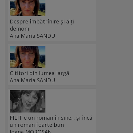
Despre îmbătrînire și alți
demoni
Ana Maria SANDU
Cititori din lumea largă
Ana Maria SANDU
FILIT e un roman în sine... și încă
un roman foarte bun
Ioana MOROȘAN