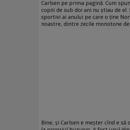
Carlsen pe prima pagină. Cum spune
copiii de sub doi ani nu ştiau de el.
sportivi ai anului pe care o ţine No
noastre, dintre zecile monotone de 
Bine, şi Carlsen e meşter cînd e să 
la propriul buzunar. A fost unul dint