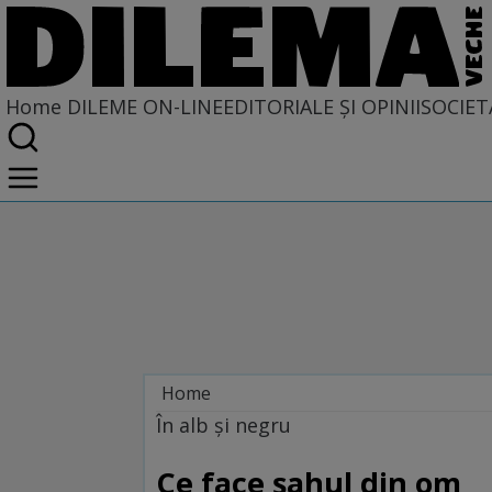
Home
DILEME ON-LINE
EDITORIALE ȘI OPINII
SOCIET
Home
Dileme on-line
În alb şi negru
Ce face şahul din om