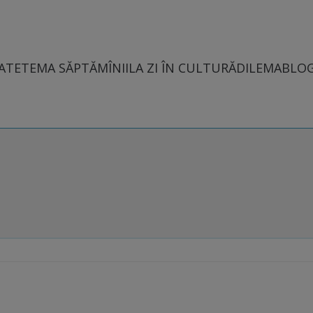
ATE
TEMA SĂPTĂMÎNII
LA ZI ÎN CULTURĂ
DILEMABLO