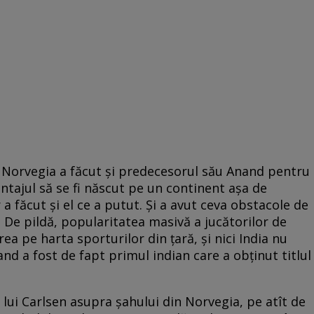
n Norvegia a făcut şi predecesorul său Anand pentru
ntajul să se fi născut pe un continent aşa de
 a făcut şi el ce a putut. Şi a avut ceva obstacole de
 De pildă, popularitatea masivă a jucătorilor de
ea pe harta sporturilor din ţară, şi nici India nu
nd a fost de fapt primul indian care a obţinut titlul
 lui Carlsen asupra şahului din Norvegia, pe atît de