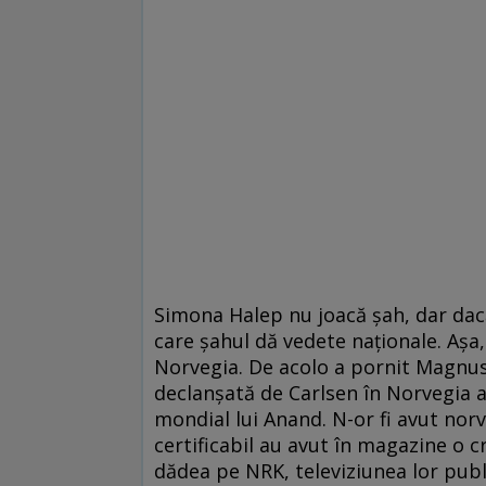
Simona Halep nu joacă şah, dar dacă 
care şahul dă vedete naţionale. Aşa, 
Norvegia. De acolo a pornit Magnus 
declanşată de Carlsen în Norvegia a 
mondial lui Anand. N-or fi avut norv
certificabil au avut în magazine o c
dădea pe NRK, televiziunea lor publi