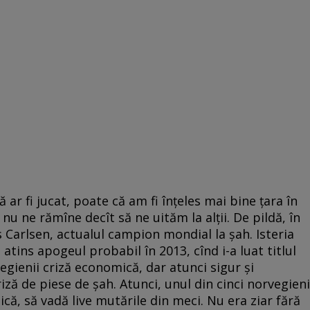
ar fi jucat, poate că am fi înţeles mai bine ţara în
nu ne rămîne decît să ne uităm la alţii. De pildă, în
Carlsen, actualul campion mondial la şah. Isteria
atins apogeul probabil în 2013, cînd i-a luat titlul
egienii criză economică, dar atunci sigur și
riză de piese de șah. Atunci, unul din cinci norvegieni
că, să vadă live mutările din meci. Nu era ziar fără