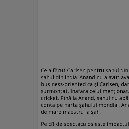
Ce a făcut Carlsen pentru şahul di
şahul din India. Anand nu a avut ava
business-oriented ca şi Carlsen, dar
surmontat, înafara celui menţionat.
cricket. Pînă la Anand, şahul nu apăr
conta pe harta şahului mondial. Ana
de mare maestru la şah.
Pe cît de spectaculos este impactul