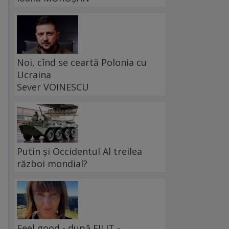
Noi, cînd se ceartă Polonia cu
Ucraina
Sever VOINESCU
Putin și Occidentul Al treilea
război mondial?
Feel good - după FILIT -