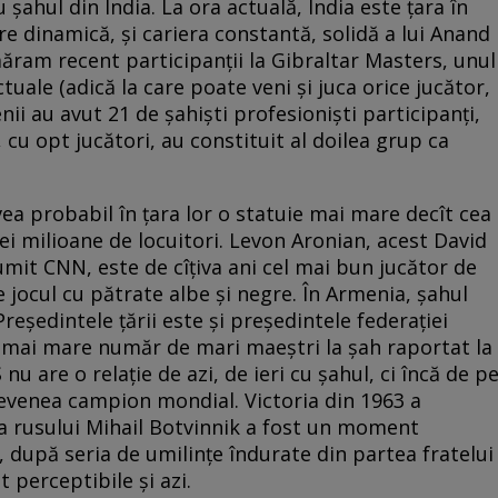
şahul din India. La ora actuală, India este ţara în
e dinamică, şi cariera constantă, solidă a lui Anand
ăram recent participanţii la Gibraltar Masters, unul
uale (adică la care poate veni şi juca orice jucător,
enii au avut 21 de şahişti profesionişti participanţi,
 cu opt jucători, au constituit al doilea grup ca
vea probabil în ţara lor o statuie mai mare decît cea
rei milioane de locuitori. Levon Aronian, acest David
mit CNN, este de cîțiva ani cel mai bun jucător de
 jocul cu pătrate albe şi negre. În Armenia, şahul
reşedintele ţării este şi preşedintele federaţiei
l mai mare număr de mari maeştri la şah raportat la
u are o relaţie de azi, de ieri cu şahul, ci încă de p
 devenea campion mondial. Victoria din 1963 a
 rusului Mihail Botvinnik a fost un moment
 după seria de umilinţe îndurate din partea fratelui
t perceptibile şi azi.