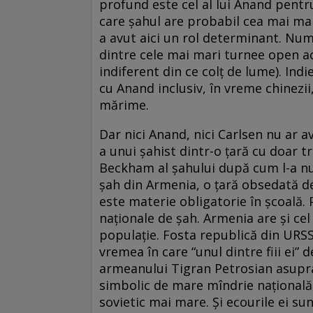
profund este cel al lui Anand pentru 
care şahul are probabil cea mai mar
a avut aici un rol determinant. Num
dintre cele mai mari turnee open act
indiferent din ce colţ de lume). Indi
cu Anand inclusiv, în vreme chinezii,
mărime.
Dar nici Anand, nici Carlsen nu ar a
a unui şahist dintr-o țară cu doar t
Beckham al şahului după cum l-a nu
şah din Armenia, o ţară obsedată de
este materie obligatorie în şcoală. P
naţionale de şah. Armenia are şi ce
populaţie. Fosta republică din URSS n
vremea în care “unul dintre fiii ei”
armeanului Tigran Petrosian asupra
simbolic de mare mîndrie naţională,
sovietic mai mare. Şi ecourile ei sun