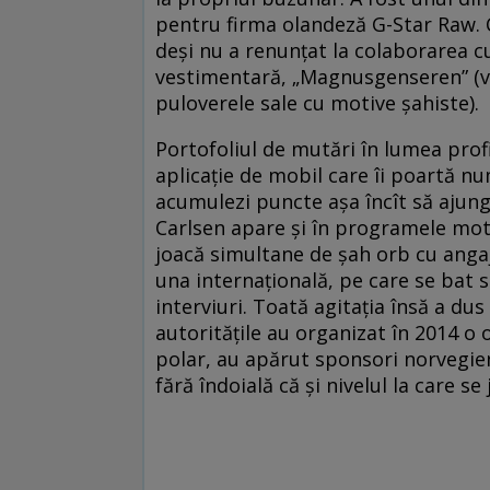
pentru firma olandeză G-Star Raw. C
deşi nu a renunţat la colaborarea cu
vestimentară, „Magnusgenseren” (ve
puloverele sale cu motive șahiste).
Portofoliul de mutări în lumea profi
aplicaţie de mobil care îi poartă nu
acumulezi puncte aşa încît să ajungi
Carlsen apare şi în programele mot
joacă simultane de şah orb cu angaja
una internaţională, pe care se bat s
interviuri. Toată agitaţia însă a dus
autorităţile au organizat în 2014 o 
polar, au apărut sponsori norvegien
fără îndoială că şi nivelul la care se