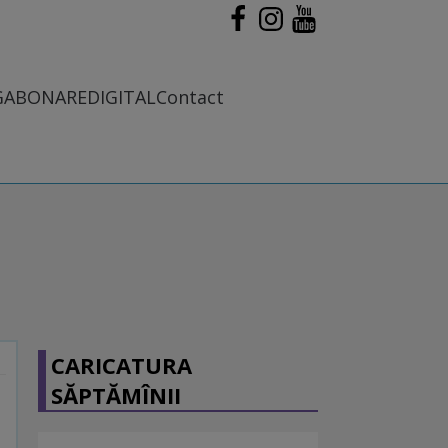
G
ABONARE
DIGITAL
Contact
CARICATURA
SĂPTĂMÎNII