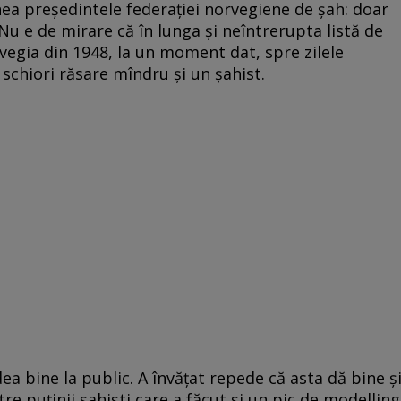
a preşedintele federaţiei norvegiene de şah: doar
 Nu e de mirare că în lunga şi neîntrerupta listă de
rvegia din 1948, la un moment dat, spre zilele
schiori răsare mîndru şi un şahist.
dea bine la public. A învăţat repede că asta dă bine ş
re puţinii şahişti care a făcut şi un pic de modelling