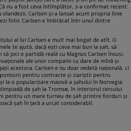
ă nu a fost ceva întîmplător, s-a confirmat recent:
 olandezii, Carlsen şi-a lansat acum propria linie
zi foto: Carlsen e îmbrăcat într-unul dintre
tului al lui Carlsen e mult mai bogat de atît. O
mele te ajută, dacă eşti ceva mai bun la şah, să
 să joci o partidă reală cu Magnus Carlsen însuşi.
ivaţionale ale unor companii cu dare de mînă şi
ţii acestora. Carlsen e nu doar vedetă naţională, ci
ponsorii pentru contracte şi ziariştii pentru
 şi la o popularizare masivă a şahului în Norvegia;
olimpiadă de şah la Tromsø, în interiorul cercului
i pentru un mare turneu de şah printre fiorduri şi
 joacă şah în ţară a urcat considerabil.