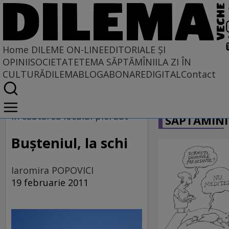
Home
DILEME ON-LINE
EDITORIALE ȘI
OPINII
SOCIETATE
TEMA SĂPTĂMÎNII
LA ZI ÎN
CULTURĂ
DILEMABLOG
ABONARE
DIGITAL
Contact
Home
CARICATU
Dileme on-line
În căutarea locului pierdut
SĂPTĂMÎNI
Bușteniul, la schi
Iaromira POPOVICI
19 februarie 2011