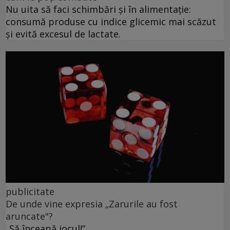
Nu uita să faci schimbări și în alimentație:
consumă produse cu indice glicemic mai scăzut
și evită excesul de lactate.
publicitate
De unde vine expresia „Zarurile au fost
aruncate"?
„Să înceapă jocul!”.