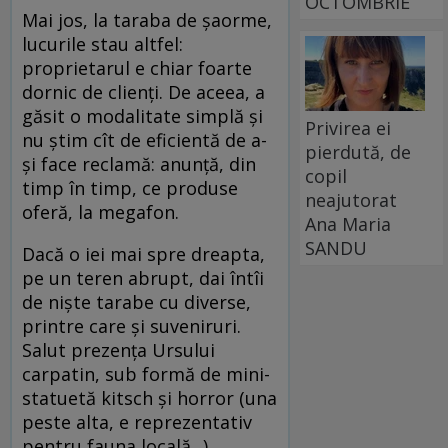
OCTOMBRIE
Mai jos, la taraba de șaorme,
lucurile stau altfel:
proprietarul e chiar foarte
dornic de clienți. De aceea, a
găsit o modalitate simplă și
Privirea ei
nu știm cît de eficientă de a-
pierdută, de
și face reclamă: anunță, din
copil
timp în timp, ce produse
neajutorat
oferă, la megafon.
Ana Maria
SANDU
Dacă o iei mai spre dreapta,
pe un teren abrupt, dai întîi
de niște tarabe cu diverse,
printre care și suveniruri.
Salut prezența Ursului
carpatin, sub formă de mini-
statuetă kitsch și horror (una
peste alta, e reprezentativ
pentru fauna locală...).