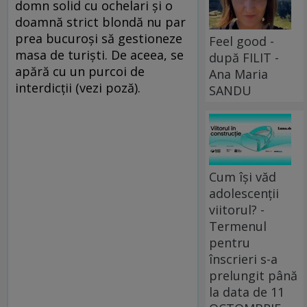
domn solid cu ochelari și o
doamnă strict blondă nu par
prea bucuroși să gestioneze
Feel good -
masa de turiști. De aceea, se
după FILIT -
apără cu un purcoi de
Ana Maria
interdicții (vezi poză).
SANDU
Cum își văd
adolescenții
viitorul? -
Termenul
pentru
înscrieri s-a
prelungit până
la data de 11