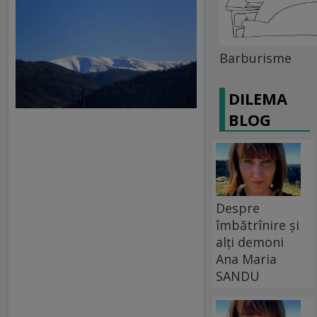
Barburisme
DILEMA
BLOG
Despre
îmbătrînire și
alți demoni
Ana Maria
SANDU