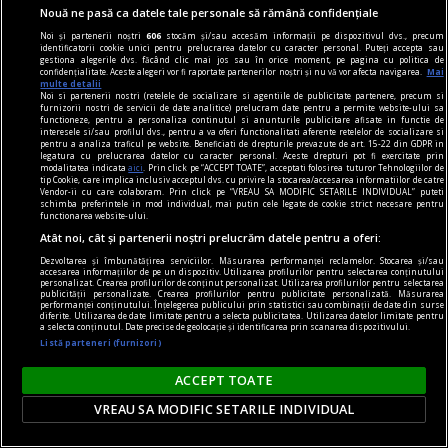
Nouă ne pasă ca datele tale personale să rămână confidențiale
Noi și partenerii noștri
606
stocăm și/sau accesăm informații pe dispozitivul dvs., precum
identificatorii cookie unici pentru prelucrarea datelor cu caracter personal. Puteți accepta sau
gestiona alegerile dvs. făcând clic mai jos sau în orice moment, pe pagina cu politica de
confidențialitate. Aceste alegeri vor fi raportate partenerilor noștri și nu vă vor afecta navigarea.
Mai
multe detalii
Noi si partenerii nostri (retelele de socializare si agentiile de publicitate partenere, precum si
furnizorii nostri de servicii de date analitice) prelucram date pentru a permite website-ului sa
„O ultimă cursă”: un ciclist de 82 de ani murit la o
functioneze, pentru a personaliza continutul si anunturile publicitare afisate in functie de
interesele si/sau profilul dvs., pentru a va oferi functionalitati aferente retelelor de socializare si
zi după ce a parcurs 5.300 km pentru o cauză
pentru a analiza traficul pe website. Beneficiati de drepturile prevazute de art. 15-22 din GDPR in
legatura cu prelucrarea datelor cu caracter personal. Aceste drepturi pot fi exercitate prin
caritabilă
modalitatea indicata
aici
. Prin click pe “ACCEPT TOATE”, acceptati folosirea tuturor Tehnologiilor de
tip Cookie, care implica inclusiv acceptul dvs. cu privire la stocarea/accesarea informatiilor de catre
Un australian în vârstă de 82 de ani, care a
Vendor-ii cu care colaboram. Prin click pe “VREAU SA MODIFIC SETARILE INDIVIDUAL” puteti
schimba preferintele in mod individual, mai putin cele legate de cookie strict necesare pentru
parcurs pe bicicletă aproximativ 5.300 de
functionarea website-ului.
Atât noi, cât și partenerii noștri prelucrăm datele pentru a oferi:
kilometri pentru a strânge fonduri în scop
Dezvoltarea și îmbunătățirea serviciilor. Măsurarea performanței reclamelor. Stocarea și/sau
caritabil, a murit la doar o zi după încheierea
accesarea informațiilor de pe un dispozitiv. Utilizarea profilurilor pentru selectarea conținutului
personalizat. Crearea profilurilor de conținut personalizat. Utilizarea profilurilor pentru selectarea
provocării, au anunțat membrii familiei sale.
publicității personalizate. Crearea profilurilor pentru publicitate personalizată. Măsurarea
performanței conținutului. Înțelegerea publicului prin statistici sau combinații de date din surse
diferite. Utilizarea de date limitate pentru a selecta publicitatea. Utilizarea datelor limitate pentru
a selecta conținutul. Date precise de geolocație și identificarea prin scanarea dispozitivului.
Listă parteneri (furnizori)
ACCEPT TOATE
VREAU SA MODIFIC SETARILE INDIVIDUAL