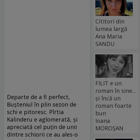
Cititori din
lumea largă
Ana Maria
SANDU
FILIT e un
roman în sine...
Departe de a fi perfect,
și încă un
Bușteniul în plin sezon de
roman foarte
schi e pitoresc. Pîrtia
bun
Kalinderu e aglomerată, și
Ioana
apreciată cel puțin de unii
MOROȘAN
dintre schiorii ce au ales-o