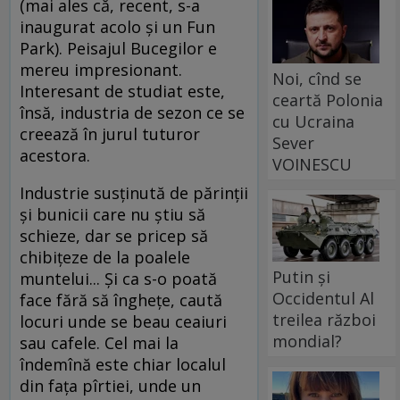
(mai ales că, recent, s-a
inaugurat acolo și un Fun
Park). Peisajul Bucegilor e
mereu impresionant.
Noi, cînd se
Interesant de studiat este,
ceartă Polonia
însă, industria de sezon ce se
cu Ucraina
creează în jurul tuturor
Sever
acestora.
VOINESCU
Industrie susținută de părinții
și bunicii care nu știu să
schieze, dar se pricep să
chibițeze de la poalele
Putin și
muntelui... Și ca s-o poată
Occidentul Al
face fără să înghețe, caută
treilea război
locuri unde se beau ceaiuri
mondial?
sau cafele. Cel mai la
îndemînă este chiar localul
din fața pîrtiei, unde un