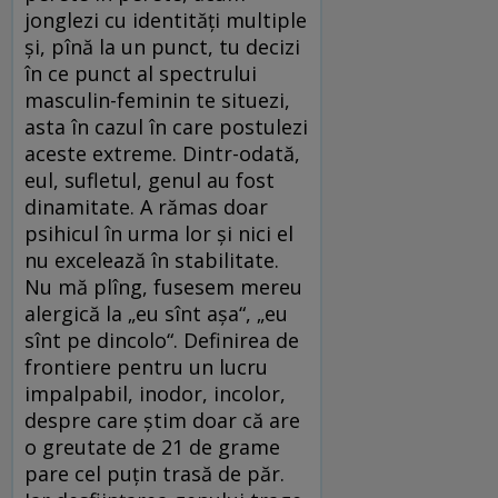
jonglezi cu identităţi multiple
şi, pînă la un punct, tu decizi
în ce punct al spectrului
masculin-feminin te situezi,
asta în cazul în care postulezi
aceste extreme. Dintr-odată,
eul, sufletul, genul au fost
dinamitate. A rămas doar
psihicul în urma lor şi nici el
nu excelează în stabilitate.
Nu mă plîng, fusesem mereu
alergică la „eu sînt aşa“, „eu
sînt pe dincolo“. Definirea de
frontiere pentru un lucru
impalpabil, inodor, incolor,
despre care ştim doar că are
o greutate de 21 de grame
pare cel puţin trasă de păr.