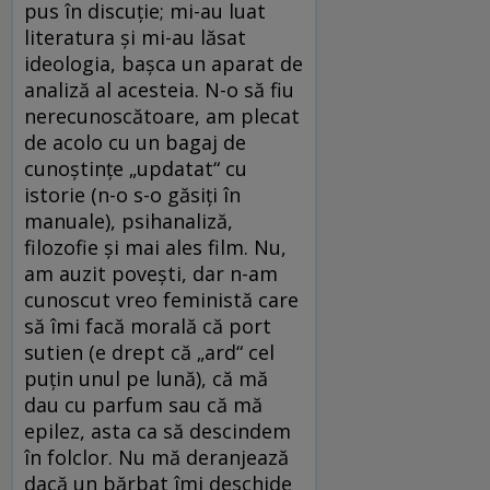
pus în discuţie; mi-au luat
literatura şi mi-au lăsat
ideologia, başca un aparat de
analiză al acesteia. N-o să fiu
nerecunoscătoare, am plecat
de acolo cu un bagaj de
cunoştinţe „updatat“ cu
istorie (n-o s-o găsiţi în
manuale), psihanaliză,
filozofie şi mai ales film. Nu,
am auzit poveşti, dar n-am
cunoscut vreo feministă care
să îmi facă morală că port
sutien (e drept că „ard“ cel
puţin unul pe lună), că mă
dau cu parfum sau că mă
epilez, asta ca să descindem
în folclor. Nu mă deranjează
dacă un bărbat îmi deschide