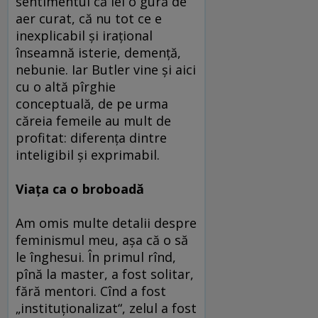
sentimentul că iei o gură de
aer curat, că nu tot ce e
inexplicabil şi iraţional
înseamnă isterie, demenţă,
nebunie. Iar Butler vine şi aici
cu o altă pîrghie
conceptuală, de pe urma
căreia femeile au mult de
profitat: diferenţa dintre
inteligibil şi exprimabil.
Viaţa ca o broboadă
Am omis multe detalii despre
feminismul meu, aşa că o să
le înghesui. În primul rînd,
pînă la master, a fost solitar,
fără mentori. Cînd a fost
„instituţionalizat“, zelul a fost