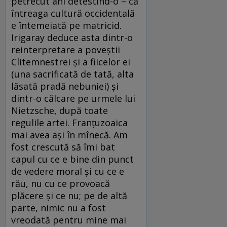
petrecut ani detestînd-o – că
întreaga cultură occidentală
e întemeiată pe matricid.
Irigaray deduce asta dintr-o
reinterpretare a poveştii
Clitemnestrei şi a fiicelor ei
(una sacrificată de tată, alta
lăsată pradă nebuniei) şi
dintr-o călcare pe urmele lui
Nietzsche, după toate
regulile artei. Franţuzoaica
mai avea aşi în mînecă. Am
fost crescută să îmi bat
capul cu ce e bine din punct
de vedere moral şi cu ce e
rău, nu cu ce provoacă
plăcere şi ce nu; pe de altă
parte, nimic nu a fost
vreodată pentru mine mai