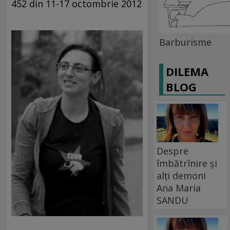
452 din 11-17 octombrie 2012
Barburisme
DILEMA
BLOG
Despre
îmbătrînire și
alți demoni
Ana Maria
SANDU