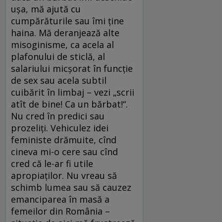
uşa, mă ajută cu
cumpărăturile sau îmi ţine
haina. Mă deranjează alte
misoginisme, ca acela al
plafonului de sticlă, al
salariului micşorat în funcţie
de sex sau acela subtil
cuibărit în limbaj – vezi „scrii
atît de bine! Ca un bărbat!“.
Nu cred în predici sau
prozeliţi. Vehiculez idei
feministe drămuite, cînd
cineva mi-o cere sau cînd
cred că le-ar fi utile
apropiaţilor. Nu vreau să
schimb lumea sau să cauzez
emanciparea în masă a
femeilor din România –