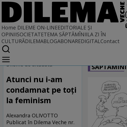
Home
DILEME ON-LINE
EDITORIALE ȘI
OPINII
SOCIETATE
TEMA SĂPTĂMÎNII
LA ZI ÎN
CULTURĂ
DILEMABLOG
ABONARE
DIGITAL
Contact
Home
CARICATU
Dileme on-line
Dileme de altădată
SĂPTĂMÎNI
Atunci nu i-am
condamnat pe toţi
la feminism
Alexandra OLIVOTTO
Publicat în Dilema Veche nr.