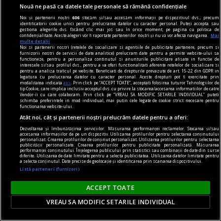
Nouă ne pasă ca datele tale personale să rămână confidențiale
Noi și partenerii noștri
606
stocăm și/sau accesăm informații pe dispozitivul dvs., precum
identificatorii cookie unici pentru prelucrarea datelor cu caracter personal. Puteți accepta sau
gestiona alegerile dvs. făcând clic mai jos sau în orice moment, pe pagina cu politica de
în oeaș
confidențialitate. Aceste alegeri vor fi raportate partenerilor noștri și nu vă vor afecta navigarea.
Mai
multe detalii
Finn & Oigăn, solo
Noi si partenerii nostri (retelele de socializare si agentiile de publicitate partenere, precum si
furnizorii nostri de servicii de date analitice) prelucram date pentru a permite website-ului sa
Originar din Londra dar relocat în Noua
functioneze, pentru a personaliza continutul si anunturile publicitare afisate in functie de
interesele si/sau profilul dvs., pentru a va oferi functionalitati aferente retelelor de socializare si
Zeelandă, Finn Andrews este compozitor și
pentru a analiza traficul pe website. Beneficiati de drepturile prevazute de art. 15-22 din GDPR in
legatura cu prelucrarea datelor cu caracter personal. Aceste drepturi pot fi exercitate prin
multi-instrumentist.
modalitatea indicata
aici
. Prin click pe “ACCEPT TOATE”, acceptati folosirea tuturor Tehnologiilor de
tip Cookie, care implica inclusiv acceptul dvs. cu privire la stocarea/accesarea informatiilor de catre
Vendor-ii cu care colaboram. Prin click pe “VREAU SA MODIFIC SETARILE INDIVIDUAL” puteti
schimba preferintele in mod individual, mai putin cele legate de cookie strict necesare pentru
functionarea website-ului.
Atât noi, cât și partenerii noștri prelucrăm datele pentru a oferi:
Dezvoltarea și îmbunătățirea serviciilor. Măsurarea performanței reclamelor. Stocarea și/sau
accesarea informațiilor de pe un dispozitiv. Utilizarea profilurilor pentru selectarea conținutului
personalizat. Crearea profilurilor de conținut personalizat. Utilizarea profilurilor pentru selectarea
publicității personalizate. Crearea profilurilor pentru publicitate personalizată. Măsurarea
performanței conținutului. Înțelegerea publicului prin statistici sau combinații de date din surse
diferite. Utilizarea de date limitate pentru a selecta publicitatea. Utilizarea datelor limitate pentru
a selecta conținutul. Date precise de geolocație și identificarea prin scanarea dispozitivului.
Listă parteneri (furnizori)
ACCEPT TOATE
VREAU SA MODIFIC SETARILE INDIVIDUAL