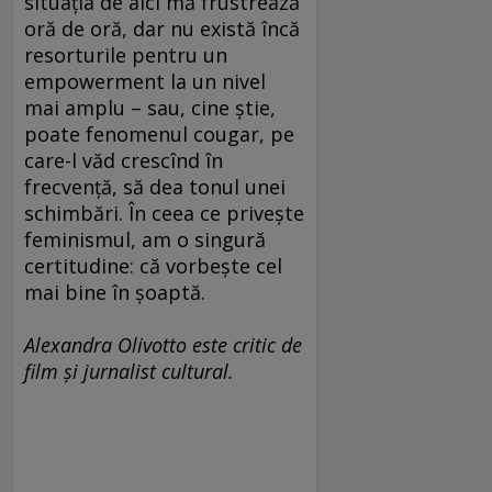
situaţia de aici mă frustrează
oră de oră, dar nu există încă
resorturile pentru un
empowerment la un nivel
mai amplu – sau, cine ştie,
poate fenomenul cougar, pe
care-l văd crescînd în
frecvenţă, să dea tonul unei
schimbări. În ceea ce priveşte
feminismul, am o singură
certitudine: că vorbeşte cel
mai bine în şoaptă.
Alexandra Olivotto este critic de
film şi jurnalist cultural.