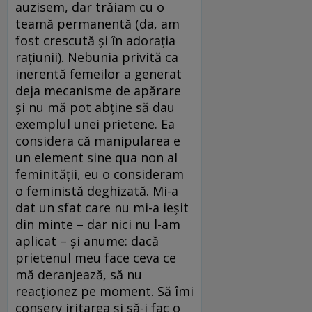
auzisem, dar trăiam cu o
teamă permanentă (da, am
fost crescută şi în adoraţia
raţiunii). Nebunia privită ca
inerentă femeilor a generat
deja mecanisme de apărare
şi nu mă pot abţine să dau
exemplul unei prietene. Ea
considera că manipularea e
un element sine qua non al
feminităţii, eu o consideram
o feministă deghizată. Mi-a
dat un sfat care nu mi-a ieşit
din minte – dar nici nu l-am
aplicat – şi anume: dacă
prietenul meu face ceva ce
mă deranjează, să nu
reacţionez pe moment. Să îmi
conserv iritarea şi să-i fac o