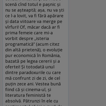
scenă cînd totul e paşnic şi
nu se aşteaptă; aşa, nu va şti
ce l-a lovit, va fi fără apărare
şi data viitoare va merge pe
vîrfuri! Of, măcar dacă ar fi
prima femeie care mi-a
vorbit despre „isteria
programatică“ (acum citez
din altă prietenă), o evoluţie
pur economică în România,
bazată pe legea cererii şi a
ofertei! Şi totodată unul
dintre paradoxurile cu care
mă confrunt zi de zi, de cel
puţin zece ani. Vestea bună
fiind că şi cinema-ul, şi
literatura feministă te
absolvă. Pătrunzi în ele cu