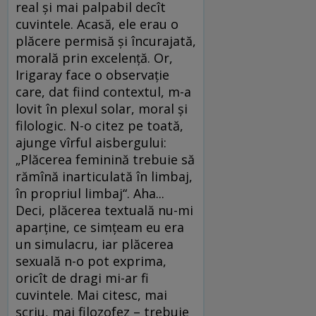
real şi mai palpabil decît
cuvintele. Acasă, ele erau o
plăcere permisă şi încurajată,
morală prin excelenţă. Or,
Irigaray face o observaţie
care, dat fiind contextul, m-a
lovit în plexul solar, moral şi
filologic. N-o citez pe toată,
ajunge vîrful aisbergului:
„Plăcerea feminină trebuie să
rămînă inarticulată în limbaj,
în propriul limbaj“. Aha...
Deci, plăcerea textuală nu-mi
aparţine, ce simţeam eu era
un simulacru, iar plăcerea
sexuală n-o pot exprima,
oricît de dragi mi-ar fi
cuvintele. Mai citesc, mai
scriu, mai filozofez – trebuie