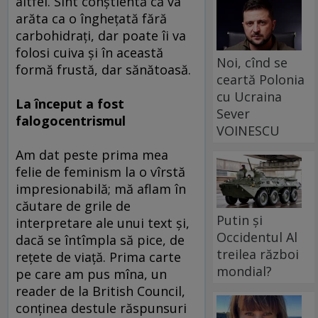
altfel. Sînt conştientă că va
arăta ca o îngheţată fără
carbohidraţi, dar poate îi va
folosi cuiva şi în această
Noi, cînd se
formă frustă, dar sănătoasă.
ceartă Polonia
cu Ucraina
La început a fost
Sever
falogocentrismul
VOINESCU
Am dat peste prima mea
felie de feminism la o vîrstă
impresionabilă; mă aflam în
căutare de grile de
Putin și
interpretare ale unui text şi,
Occidentul Al
dacă se întîmpla să pice, de
treilea război
reţete de viaţă. Prima carte
mondial?
pe care am pus mîna, un
reader de la British Council,
conţinea destule răspunsuri