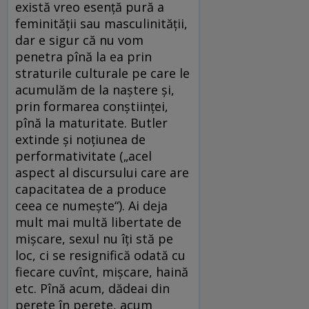
există vreo esenţă pură a
feminităţii sau masculinităţii,
dar e sigur că nu vom
penetra pînă la ea prin
straturile culturale pe care le
acumulăm de la naştere şi,
prin formarea conştiinţei,
pînă la maturitate. Butler
extinde şi noţiunea de
performativitate („acel
aspect al discursului care are
capacitatea de a produce
ceea ce numeşte“). Ai deja
mult mai multă libertate de
mişcare, sexul nu îţi stă pe
loc, ci se resignifică odată cu
fiecare cuvînt, mişcare, haină
etc. Pînă acum, dădeai din
perete în perete, acum