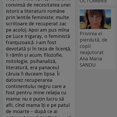
OCTOMBRIE
convinsă de necesitatea unei
istorii a literaturii române
prin lentile feministe; multe
scriitoare de recuperat zac
pe acolo). Apoi am pus mîna
Privirea ei
pe Luce Irigaray, o feministă
pierdută, de
franţuzoaică. I-am fost
copil
devotată şi în teza de licenţă,
neajutorat
îi rămîn şi acum; filozofie,
Ana Maria
mitologie, psihanaliză,
SANDU
literatură, era panaceul
căruia îi duceam lipsa. Îi
datorez recuperarea
continentului negru care a
fost pentru mine relaţia cu
mama: nu e puţin lucru să
afli, cînd mama îţi e pe patul
de moarte – după ce ai