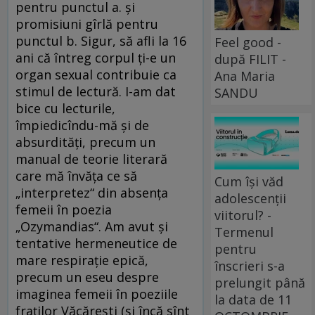
pentru punctul a. şi
promisiuni gîrlă pentru
punctul b. Sigur, să afli la 16
Feel good -
ani că întreg corpul ţi-e un
după FILIT -
organ sexual contribuie ca
Ana Maria
stimul de lectură. I-am dat
SANDU
bice cu lecturile,
împiedicîndu-mă şi de
absurdităţi, precum un
manual de teorie literară
care mă învăţa ce să
Cum își văd
„interpretez“ din absenţa
adolescenții
femeii în poezia
viitorul? -
„Ozymandias“. Am avut şi
Termenul
tentative hermeneutice de
pentru
mare respiraţie epică,
înscrieri s-a
precum un eseu despre
prelungit până
imaginea femeii în poeziile
la data de 11
fraţilor Văcăreşti (şi încă sînt