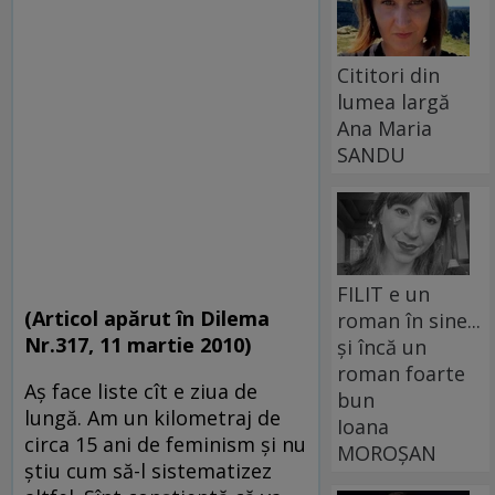
Cititori din
lumea largă
Ana Maria
SANDU
FILIT e un
(Articol apărut în Dilema
roman în sine...
Nr.317, 11 martie 2010)
și încă un
roman foarte
Aş face liste cît e ziua de
bun
lungă. Am un kilometraj de
Ioana
circa 15 ani de feminism şi nu
MOROȘAN
ştiu cum să-l sistematizez