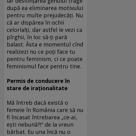
Iar desfiinţarea genului trage
după ea eliminarea motivului
pentru multe prejudecăţi. Nu
că ar dispărea în ochii
celorlalţi, dar astfel le vezi ca
pîrghii, în loc să-ţi pară
balast. Ăsta e momentul cînd
realizezi nu ce poţi face tu
pentru feminism, ci ce poate
feminismul face pentru tine.
Permis de conducere în
stare de iraţionalitate
Mă întreb dacă există o
femeie în România care să nu
fi încasat întrebarea „ce-ai,
eşti nebună?!“ de la vreun
bărbat. Eu una încă nu o