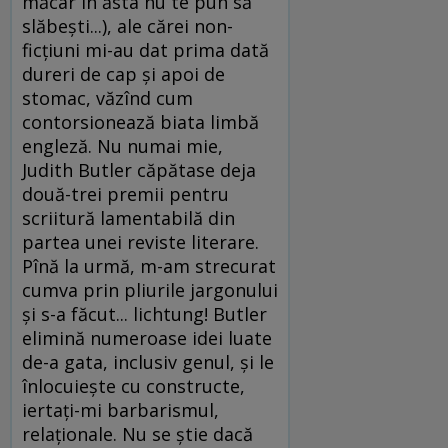
măcar în ăsta nu te pun să
slăbeşti...), ale cărei non-
ficţiuni mi-au dat prima dată
dureri de cap şi apoi de
stomac, văzînd cum
contorsionează biata limbă
engleză. Nu numai mie,
Judith Butler căpătase deja
două-trei premii pentru
scriitură lamentabilă din
partea unei reviste literare.
Pînă la urmă, m-am strecurat
cumva prin pliurile jargonului
şi s-a făcut... lichtung! Butler
elimină numeroase idei luate
de-a gata, inclusiv genul, şi le
înlocuieşte cu constructe,
iertaţi-mi barbarismul,
relaţionale. Nu se ştie dacă