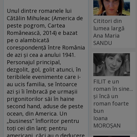
Unul dintre romanele lui
Cătălin Mihuleac (America de
Cititori din
peste pogrom, Cartea
lumea largă
Românească, 2014) e bazat
Ana Maria
pe o alambicată
SANDU
corespondenţă între România
de azi şi cea a anului 1941.
Personajul principal,
dezgolit, gol, golit atunci, în
teribilele evenimente care i-
FILIT e un
au ucis familia, se întoarce
roman în sine...
azi şi îi îmbracă pe urmaşii
și încă un
prigonitorilor săi în haine
roman foarte
second hand, aduse de peste
bun
ocean, din America. Un
Ioana
„business” înfloritor pentru
MOROȘAN
toţi cei din lanţ: pentru
americani, căci au o deducere