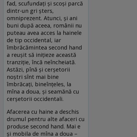
fad, scufundaţi şi scoşi parcă
dintr-un gri şters,
omniprezent. Atunci, şi ani
buni după aceea, românii nu
puteau avea acces la hainele
de tip occidental, iar
îmbrăcămintea second hand
a reuşit să iniţieze această
tranziţie, încă neîncheiată.
Astăzi, pînă şi cerşetorii
noştri sînt mai bine
îmbrăcaţi, bineînţeles, la
mîna a doua, şi seamănă cu
cerşetorii occidentali.
Afacerea cu haine a deschis
drumul pentru alte afaceri cu
produse second hand. Mai e
şi mobila de mîna a doua –