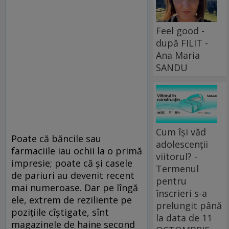
Feel good -
după FILIT -
Ana Maria
SANDU
Cum își văd
Poate că băncile sau
adolescenții
farmaciile iau ochii la o primă
viitorul? -
impresie; poate că şi casele
Termenul
de pariuri au devenit recent
pentru
mai numeroase. Dar pe lîngă
înscrieri s-a
ele, extrem de reziliente pe
prelungit până
poziţiile cîştigate, sînt
la data de 11
magazinele de haine second