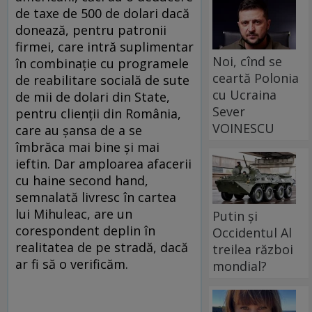
de taxe de 500 de dolari dacă
donează, pentru patronii
firmei, care intră suplimentar
Noi, cînd se
în combinaţie cu programele
ceartă Polonia
de reabilitare socială de sute
cu Ucraina
de mii de dolari din State,
Sever
pentru clienţii din România,
VOINESCU
care au şansa de a se
îmbrăca mai bine şi mai
ieftin. Dar amploarea afacerii
cu haine second hand,
semnalată livresc în cartea
lui Mihuleac, are un
Putin și
corespondent deplin în
Occidentul Al
realitatea de pe stradă, dacă
treilea război
ar fi să o verificăm.
mondial?