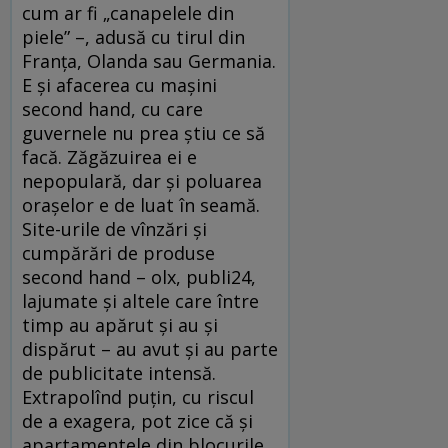
cum ar fi „canapelele din
piele” –, adusă cu tirul din
Franţa, Olanda sau Germania.
E şi afacerea cu maşini
second hand, cu care
guvernele nu prea ştiu ce să
facă. Zăgăzuirea ei e
nepopulară, dar şi poluarea
oraşelor e de luat în seamă.
Site-urile de vînzări şi
cumpărări de produse
second hand – olx, publi24,
lajumate şi altele care între
timp au apărut şi au şi
dispărut – au avut şi au parte
de publicitate intensă.
Extrapolînd puţin, cu riscul
de a exagera, pot zice că şi
apartamentele din blocurile