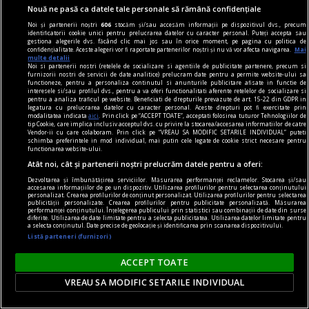
Nouă ne pasă ca datele tale personale să rămână confidențiale
publicitate
Noi și partenerii noștri
606
stocăm și/sau accesăm informații pe dispozitivul dvs., precum
Idei de cadouri pentru bărbații din viața ta - ce să
identificatorii cookie unici pentru prelucrarea datelor cu caracter personal. Puteți accepta sau
gestiona alegerile dvs. făcând clic mai jos sau în orice moment, pe pagina cu politica de
le dăruiești, în funcție de relația dintre voi
confidențialitate. Aceste alegeri vor fi raportate partenerilor noștri și nu vă vor afecta navigarea.
Mai
multe detalii
Așa că, o idee bună este să notezi fiecare link pe
Noi si partenerii nostri (retelele de socializare si agentiile de publicitate partenere, precum si
furnizorii nostri de servicii de date analitice) prelucram date pentru a permite website-ului sa
care ți-l trimite amicul tău, pentru a fi mai ușor
functioneze, pentru a personaliza continutul si anunturile publicitare afisate in functie de
interesele si/sau profilul dvs., pentru a va oferi functionalitati aferente retelelor de socializare si
să îi găsești cadoul ideal.
pentru a analiza traficul pe website. Beneficiati de drepturile prevazute de art. 15-22 din GDPR in
legatura cu prelucrarea datelor cu caracter personal. Aceste drepturi pot fi exercitate prin
modalitatea indicata
aici
. Prin click pe “ACCEPT TOATE”, acceptati folosirea tuturor Tehnologiilor de
tip Cookie, care implica inclusiv acceptul dvs. cu privire la stocarea/accesarea informatiilor de catre
Vendor-ii cu care colaboram. Prin click pe “VREAU SA MODIFIC SETARILE INDIVIDUAL” puteti
schimba preferintele in mod individual, mai putin cele legate de cookie strict necesare pentru
functionarea website-ului.
Atât noi, cât și partenerii noștri prelucrăm datele pentru a oferi:
Dezvoltarea și îmbunătățirea serviciilor. Măsurarea performanței reclamelor. Stocarea și/sau
accesarea informațiilor de pe un dispozitiv. Utilizarea profilurilor pentru selectarea conținutului
personalizat. Crearea profilurilor de conținut personalizat. Utilizarea profilurilor pentru selectarea
publicității personalizate. Crearea profilurilor pentru publicitate personalizată. Măsurarea
performanței conținutului. Înțelegerea publicului prin statistici sau combinații de date din surse
diferite. Utilizarea de date limitate pentru a selecta publicitatea. Utilizarea datelor limitate pentru
a selecta conținutul. Date precise de geolocație și identificarea prin scanarea dispozitivului.
Listă parteneri (furnizori)
ACCEPT TOATE
VREAU SA MODIFIC SETARILE INDIVIDUAL