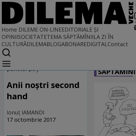
Home
DILEME ON-LINE
EDITORIALE ȘI
OPINII
SOCIETATE
TEMA SĂPTĂMÎNII
LA ZI ÎN
CULTURĂ
DILEMABLOG
ABONARE
DIGITAL
Contact
Home
CARICATU
Dileme on-line
punctul pe j
SĂPTĂMÎNI
Anii noştri second
hand
Ionuţ IAMANDI
17 octombrie 2017