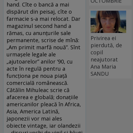
OCTOMBRIE
hand. Cîte o bancă a mai
dispărut din peisaj, cîte o
farmacie s-a mai relocat. Dar
magazinul second hand a
rămas, cu anunţurile sale
Privirea ei
permanente, scrise de mînă:
pierdută, de
„Am primit marfă nouă”. Sînt
copil
urmaşele legale ale
neajutorat
„ajutoarelor” anilor ‘90, cu
Ana Maria
acte în regulă pentru a
SANDU
funcţiona pe noua piaţă
comercială românească.
Cătălin Mihuleac scrie că
afacerea e globală; donaţiile
americanilor pleacă în Africa,
Asia, America Latină,
japonezii vor mai ales
obiecte vintage, iar olandezii
– discuri vechi de vinil şi blugi