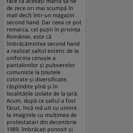
face ca aceeaşi marfă să fie
de zece ori mai scumpă în
mall decît într-un magazin
second hand. Dar ceea ce pot
remarca, cel puţin în privinţa
României, este că
îmbrăcămintea second hand
a realizat saltul estetic de la
uniforma cenuşie a
pantalonilor şi puloverelor
comuniste la ţinutele
colorate şi diversificate,
răspîndite pînă şi în
localităţile izolate de la ţară.
Acum, după ce saltul a fost
făcut, încă mă uit cu uimire
la imaginile cu mulţimea de
protestatari din decembrie
1989, îmbrăcaţi ponosit şi