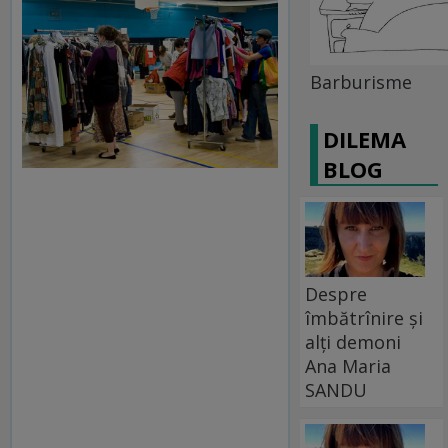
Barburisme
DILEMA
BLOG
Despre
îmbătrînire și
alți demoni
Ana Maria
SANDU