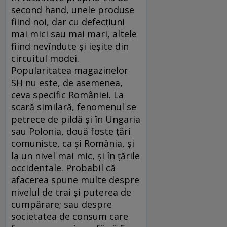
second hand, unele produse
fiind noi, dar cu defecţiuni
mai mici sau mai mari, altele
fiind nevîndute şi ieşite din
circuitul modei.
Popularitatea magazinelor
SH nu este, de asemenea,
ceva specific României. La
scară similară, fenomenul se
petrece de pildă şi în Ungaria
sau Polonia, două foste ţări
comuniste, ca şi România, şi
la un nivel mai mic, şi în ţările
occidentale. Probabil că
afacerea spune multe despre
nivelul de trai şi puterea de
cumpărare; sau despre
societatea de consum care