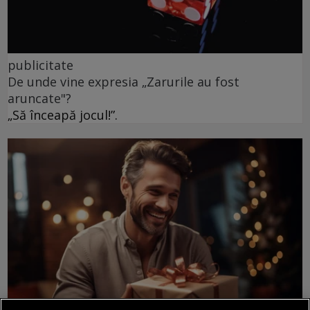
publicitate
De unde vine expresia „Zarurile au fost
aruncate"?
„Să înceapă jocul!”.