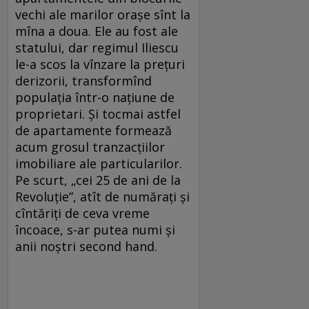
vechi ale marilor oraşe sînt la
mîna a doua. Ele au fost ale
statului, dar regimul Iliescu
le-a scos la vînzare la preţuri
derizorii, transformînd
populaţia într-o naţiune de
proprietari. Şi tocmai astfel
de apartamente formează
acum grosul tranzacţiilor
imobiliare ale particularilor.
Pe scurt, „cei 25 de ani de la
Revoluţie”, atît de număraţi şi
cîntăriţi de ceva vreme
încoace, s-ar putea numi şi
anii noştri second hand.