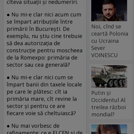
cîteva situații și nedumeriri.
● Nu mi-e clar nici acum cum
se împart atribuțiile între
Noi, cînd se
primării în București. De
ceartă Polonia
exemplu, nu știu cine trebuie
cu Ucraina
să dea autorizația de
Sever
construcție pentru moscheea
VOINESCU
de la Romexpo: primăria de
sector sau cea generală?
● Nu mi-e clar nici cum se
împart banii din taxele locale
pe care le plătesc: cît ia
Putin și
primăria mare, cît revine la
Occidentul Al
sector și pentru ce are
treilea război
fiecare voie să cheltuiască?
mondial?
● Nu mai vorbesc de
rafinamente: ce e ELCEN și de