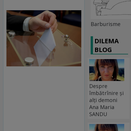
Barburisme
DILEMA
BLOG
Despre
îmbătrînire și
alți demoni
Ana Maria
SANDU