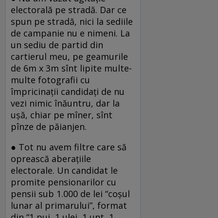
electorală pe stradă. Dar ce
spun pe stradă, nici la sediile
de campanie nu e nimeni. La
un sediu de partid din
cartierul meu, pe geamurile
de 6m x 3m sînt lipite multe-
multe fotografii cu
împricinații candidați de nu
vezi nimic înăuntru, dar la
ușă, chiar pe mîner, sînt
pînze de păianjen.
● Tot nu avem filtre care să
oprească aberațiile
electorale. Un candidat le
promite pensionarilor cu
pensii sub 1.000 de lei “coșul
lunar al primarului”, format
din “1 pui, 1 ulei, 1 unt, 1