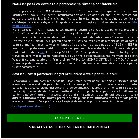
De unde vine expresia „Zarurile au fost
Nouă ne pasă ca datele tale personale să rămână confidențiale
aruncate"?
Noi și partenerii noștri
606
stocăm și/sau accesăm informații pe dispozitivul dvs., precum
„Să înceapă jocul!”.
identificatorii cookie unici pentru prelucrarea datelor cu caracter personal. Puteți accepta sau
gestiona alegerile dvs. făcând clic mai jos sau în orice moment, pe pagina cu politica de
confidențialitate. Aceste alegeri vor fi raportate partenerilor noștri și nu vă vor afecta navigarea.
Mai
multe detalii
Noi si partenerii nostri (retelele de socializare si agentiile de publicitate partenere, precum si
furnizorii nostri de servicii de date analitice) prelucram date pentru a permite website-ului sa
functioneze, pentru a personaliza continutul si anunturile publicitare afisate in functie de
interesele si/sau profilul dvs., pentru a va oferi functionalitati aferente retelelor de socializare si
pentru a analiza traficul pe website. Beneficiati de drepturile prevazute de art. 15-22 din GDPR in
legatura cu prelucrarea datelor cu caracter personal. Aceste drepturi pot fi exercitate prin
modalitatea indicata
aici
. Prin click pe “ACCEPT TOATE”, acceptati folosirea tuturor Tehnologiilor de
tip Cookie, care implica inclusiv acceptul dvs. cu privire la stocarea/accesarea informatiilor de catre
Vendor-ii cu care colaboram. Prin click pe “VREAU SA MODIFIC SETARILE INDIVIDUAL” puteti
schimba preferintele in mod individual, mai putin cele legate de cookie strict necesare pentru
functionarea website-ului.
Atât noi, cât și partenerii noștri prelucrăm datele pentru a oferi:
Dezvoltarea și îmbunătățirea serviciilor. Măsurarea performanței reclamelor. Stocarea și/sau
accesarea informațiilor de pe un dispozitiv. Utilizarea profilurilor pentru selectarea conținutului
personalizat. Crearea profilurilor de conținut personalizat. Utilizarea profilurilor pentru selectarea
publicității personalizate. Crearea profilurilor pentru publicitate personalizată. Măsurarea
performanței conținutului. Înțelegerea publicului prin statistici sau combinații de date din surse
diferite. Utilizarea de date limitate pentru a selecta publicitatea. Utilizarea datelor limitate pentru
a selecta conținutul. Date precise de geolocație și identificarea prin scanarea dispozitivului.
Listă parteneri (furnizori)
publicitate
Idei de cadouri pentru bărbații din viața ta - ce să
ACCEPT TOATE
le dăruiești, în funcție de relația dintre voi
VREAU SA MODIFIC SETARILE INDIVIDUAL
Așa că, o idee bună este să notezi fiecare link pe