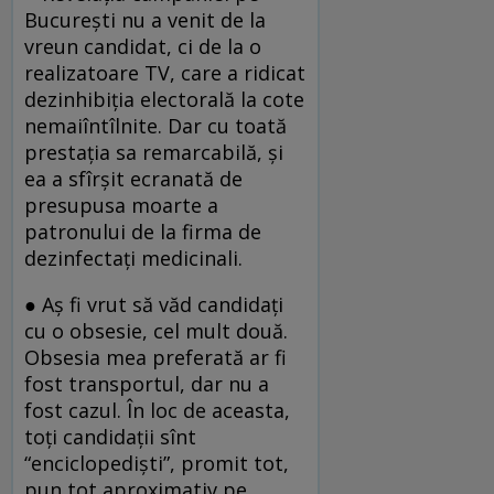
București nu a venit de la
vreun candidat, ci de la o
realizatoare TV, care a ridicat
dezinhibiția electorală la cote
nemaiîntîlnite. Dar cu toată
prestația sa remarcabilă, și
ea a sfîrșit ecranată de
presupusa moarte a
patronului de la firma de
dezinfectați medicinali.
● Aș fi vrut să văd candidați
cu o obsesie, cel mult două.
Obsesia mea preferată ar fi
fost transportul, dar nu a
fost cazul. În loc de aceasta,
toți candidații sînt
“enciclopediști”, promit tot,
pun tot aproximativ pe