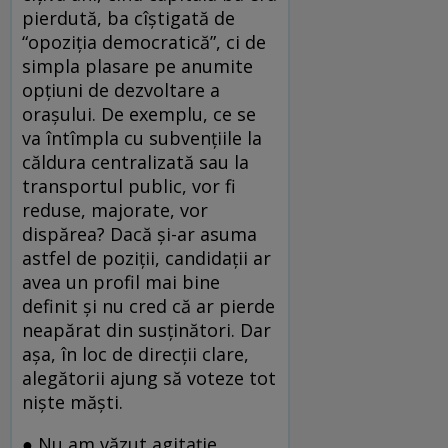
pierdută, ba cîștigată de
“opoziția democratică”, ci de
simpla plasare pe anumite
opțiuni de dezvoltare a
orașului. De exemplu, ce se
va întîmpla cu subvențiile la
căldura centralizată sau la
transportul public, vor fi
reduse, majorate, vor
dispărea? Dacă și-ar asuma
astfel de poziții, candidații ar
avea un profil mai bine
definit și nu cred că ar pierde
neapărat din susținători. Dar
așa, în loc de direcții clare,
alegătorii ajung să voteze tot
niște măști.
● Nu am văzut agitație