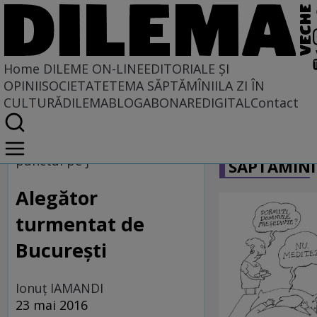
Home
DILEME ON-LINE
EDITORIALE ȘI
OPINII
SOCIETATE
TEMA SĂPTĂMÎNII
LA ZI ÎN
CULTURĂ
DILEMABLOG
ABONARE
DIGITAL
Contact
Home
CARICATU
Dileme on-line
punctul pe j
SĂPTĂMÎNI
Alegător
turmentat de
București
Ionuţ IAMANDI
23 mai 2016