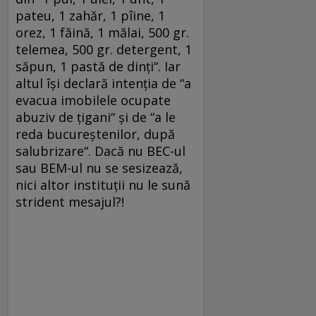
pateu, 1 zahăr, 1 pîine, 1
orez, 1 făină, 1 mălai, 500 gr.
telemea, 500 gr. detergent, 1
săpun, 1 pastă de dinți“. Iar
altul își declară intenția de “a
evacua imobilele ocupate
abuziv de țigani“ și de “a le
reda bucureștenilor, după
salubrizare“. Dacă nu BEC-ul
sau BEM-ul nu se sesizează,
nici altor instituții nu le sună
strident mesajul?!