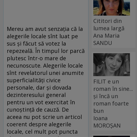
Cititori din
lumea largă
Mereu am avut senzația că la
Ana Maria
alegerile locale sînt luat pe
SANDU
sus și făcut să votez la
repezeală. În timpul lor parcă
plutesc într-o mare de
necunoscute. Alegerile locale
sînt revelatorul unei anumite
superficialități civice
FILIT e un
personale, dar și dovada
roman în sine...
dezinteresului general
și încă un
pentru un vot exercitat în
roman foarte
cunoștință de cauză. De
bun
aceea nu pot scrie un articol
Ioana
coerent despre alegerile
MOROȘAN
locale, cel mult pot puncta