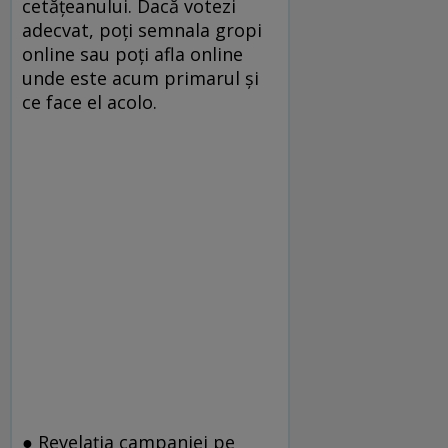
cetățeanului. Dacă votezi
adecvat, poți semnala gropi
online sau poți afla online
unde este acum primarul și
ce face el acolo.
● Revelația campaniei pe