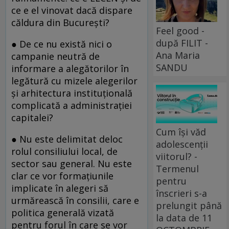
ce e el vinovat dacă dispare
căldura din București?
Feel good -
după FILIT -
● De ce nu există nici o
Ana Maria
campanie neutră de
SANDU
informare a alegătorilor în
legătură cu mizele alegerilor
și arhitectura instituțională
complicată a administrației
capitalei?
Cum își văd
● Nu este delimitat deloc
adolescenții
rolul consiliului local, de
viitorul? -
sector sau general. Nu este
Termenul
clar ce vor formațiunile
pentru
implicate în alegeri să
înscrieri s-a
urmărească în consilii, care e
prelungit până
politica generală vizată
la data de 11
pentru forul în care se vor