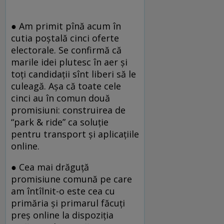
● Am primit pînă acum în
cutia poștală cinci oferte
electorale. Se confirmă că
marile idei plutesc în aer și
toți candidații sînt liberi să le
culeagă. Așa că toate cele
cinci au în comun două
promisiuni: construirea de
“park & ride” ca soluție
pentru transport și aplicațiile
online.
● Cea mai drăguță
promisiune comună pe care
am întîlnit-o este cea cu
primăria și primarul făcuți
preș online la dispoziția