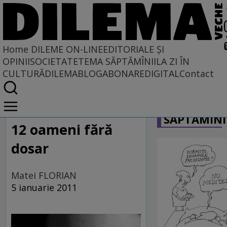
Home
DILEME ON-LINE
EDITORIALE ȘI
OPINII
SOCIETATE
TEMA SĂPTĂMÎNII
LA ZI ÎN
CULTURĂ
DILEMABLOG
ABONARE
DIGITAL
Contact
Home
CARICATU
Dileme on-line
SĂPTĂMÎNI
12 oameni fără
dosar
Matei FLORIAN
5 ianuarie 2011