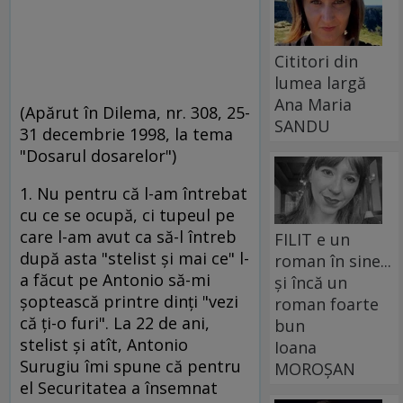
Cititori din
lumea largă
Ana Maria
(Apărut în Dilema, nr. 308, 25-
SANDU
31 decembrie 1998, la tema
"Dosarul dosarelor")
1. Nu pentru că l-am întrebat
cu ce se ocupă, ci tupeul pe
care l-am avut ca să-l întreb
FILIT e un
după asta "stelist şi mai ce" l-
roman în sine...
a făcut pe Antonio să-mi
și încă un
şoptească printre dinţi "vezi
roman foarte
că ţi-o furi". La 22 de ani,
bun
stelist şi atît,
Antonio
Ioana
Surugiu îmi spune că pentru
MOROȘAN
el Securitatea a însemnat