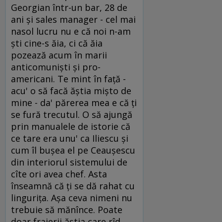
Georgian într-un bar, 28 de
ani şi sales manager - cel mai
nasol lucru nu e că noi n-am
şti cine-s ăia, ci că ăia
pozează acum în marii
anticomunişti şi pro-
americani. Te mint în faţă -
acu' o să facă ăştia mişto de
mine - da' părerea mea e că ţi
se fură trecutul. O să ajungă
prin manualele de istorie că
ce tare era unu' ca Iliescu şi
cum îl buşea el pe Ceauşescu
din interiorul sistemului de
cîte ori avea chef. Asta
înseamnă că ţi se dă rahat cu
linguriţa. Aşa ceva nimeni nu
trebuie să mănînce. Poate
doar fraierii ăştia care rîd