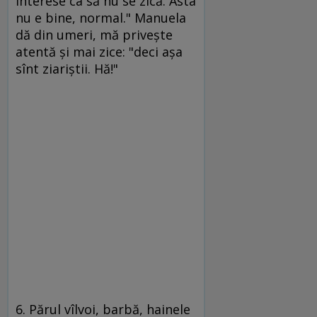
interese ca să nu se zică. Asta
nu e bine, normal." Manuela
dă din umeri, mă priveşte
atentă şi mai zice: "deci aşa
sînt ziariştii. Hă!"
6. Părul vîlvoi, barbă, hainele