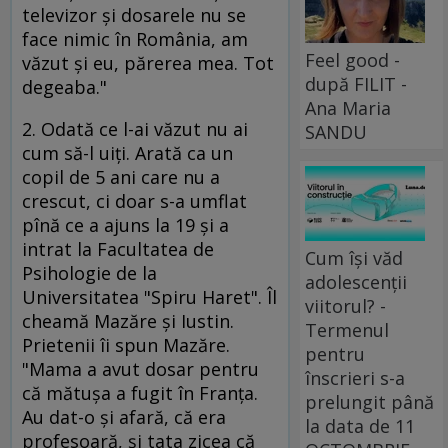
televizor şi dosarele nu se
face nimic în România, am
Feel good -
văzut şi eu, părerea mea. Tot
după FILIT -
degeaba."
Ana Maria
2. Odată ce l-ai văzut nu ai
SANDU
cum să-l uiţi. Arată ca un
copil de 5 ani care nu a
crescut, ci doar s-a umflat
pînă ce a ajuns la 19 şi a
intrat la Facultatea de
Cum își văd
Psihologie de la
adolescenții
Universitatea "Spiru Haret". Îl
viitorul? -
cheamă Mazăre şi Iustin.
Termenul
Prietenii îi spun Mazăre.
pentru
"Mama a avut dosar pentru
înscrieri s-a
că mătuşa a fugit în Franţa.
prelungit până
Au dat-o şi afară, că era
la data de 11
profesoară, şi tata zicea că