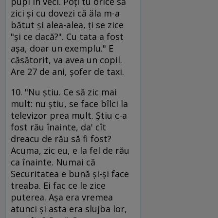
pupi în veci. Poţi tu orice să
zici şi cu dovezi că ăla m-a
bătut şi alea-alea, ţi se zice
"şi ce dacă?". Cu tata a fost
aşa, doar un exemplu." E
căsătorit, va avea un copil.
Are 27 de ani, şofer de taxi.
10. "Nu ştiu. Ce să zic mai
mult: nu ştiu, se face bîlci la
televizor prea mult. Ştiu c-a
fost rău înainte, da' cît
dreacu de rău să fi fost?
Acuma, zic eu, e la fel de rău
ca înainte. Numai că
Securitatea e bună şi-şi face
treaba. Ei fac ce le zice
puterea. Aşa era vremea
atunci şi asta era slujba lor,