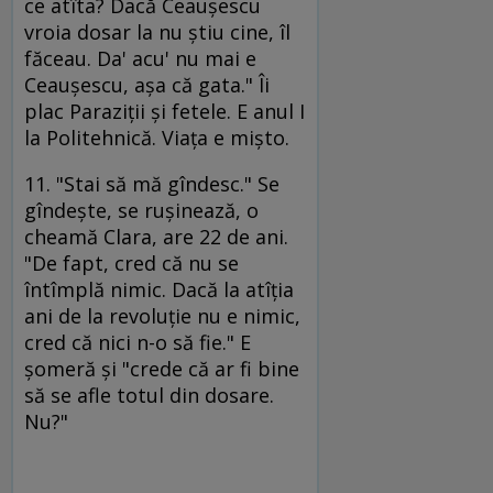
ce atîta? Dacă Ceauşescu
vroia dosar la nu ştiu cine, îl
făceau. Da' acu' nu mai e
Ceauşescu, aşa că gata." Îi
plac Paraziţii şi fetele. E anul I
la Politehnică. Viaţa e mişto.
11. "Stai să mă gîndesc." Se
gîndeşte, se ruşinează, o
cheamă Clara, are 22 de ani.
"De fapt, cred că nu se
întîmplă nimic. Dacă la atîţia
ani de la revoluţie nu e nimic,
cred că nici n-o să fie." E
şomeră şi "crede că ar fi bine
să se afle totul din dosare.
Nu?"