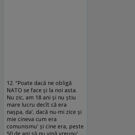
12. "Poate dacă ne obligă
NATO se face şi la noi asta.
Nu zic, am 18 ani şi nu ştiu
mare lucru decît că era
naşpa, da', dacă nu-mi zice şi
mie cineva cum era
comunismu' şi cine era, peste
50 de ani să nu vină vreunu'