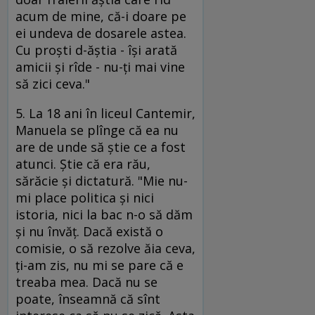
acum de mine, că-i doare pe
ei undeva de dosarele astea.
Cu proşti d-ăştia - îşi arată
amicii şi rîde - nu-ţi mai vine
să zici ceva."
5. La 18 ani în liceul Cantemir,
Manuela se plînge că ea nu
are de unde să ştie ce a fost
atunci. Ştie că era rău,
sărăcie şi dictatură. "Mie nu-
mi place politica şi nici
istoria, nici la bac n-o să dăm
şi nu învăţ. Dacă există o
comisie, o să rezolve ăia ceva,
ţi-am zis, nu mi se pare că e
treaba mea. Dacă nu se
poate, înseamnă că sînt