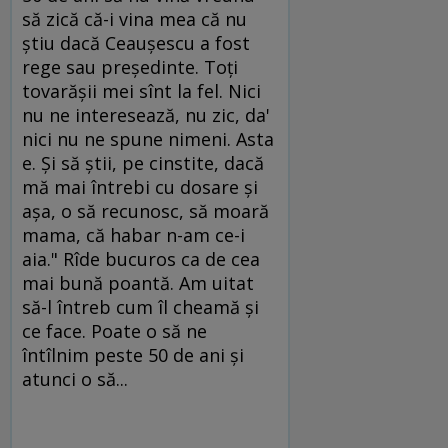
să zică că-i vina mea că nu
ştiu dacă Ceauşescu a fost
rege sau preşedinte. Toţi
tovarăşii mei sînt la fel. Nici
nu ne interesează, nu zic, da'
nici nu ne spune nimeni. Asta
e. Şi să ştii, pe cinstite, dacă
mă mai întrebi cu dosare şi
aşa, o să recunosc, să moară
mama, că habar n-am ce-i
aia." Rîde bucuros ca de cea
mai bună poantă. Am uitat
să-l întreb cum îl cheamă şi
ce face. Poate o să ne
întîlnim peste 50 de ani şi
atunci o să...