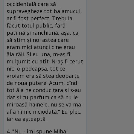
occidentală care să
supravegheze tot balamucul,
ar fi fost perfect. Trebuia
făcut totul public, fără
patimă şi ranchiună, aşa, ca
să ştim şi noi astea care
eram mici atunci cine erau
ăia răii. Şi eu una, m-aş fi
mulţumit cu atît. N-aş fi cerut
nici o pedeapsă, tot ce
vroiam era să stea deoparte
de noua putere. Acum, cînd
tot ăia ne conduc ţara şi s-au
dat şi cu parfum ca să nu le
miroasă hainele, nu se va mai
afla nimic niciodată." Eu plec,
iar ea aşteaptă.
4. "Nu - îmi spune Mihai