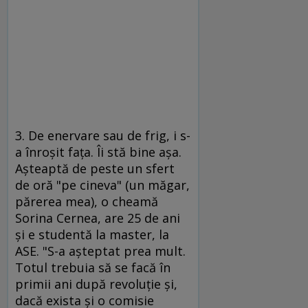
3. De enervare sau de frig, i s-
a înroşit faţa. Îi stă bine aşa.
Aşteaptă de peste un sfert
de oră "pe cineva" (un măgar,
părerea mea), o cheamă
Sorina Cernea, are 25 de ani
şi e studentă la master, la
ASE. "S-a aşteptat prea mult.
Totul trebuia să se facă în
primii ani după revoluţie şi,
dacă exista şi o comisie