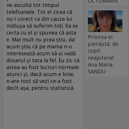
OCTOMBRIE
ne ascultă tot timpul
telefoanele. Tot el zicea că
nu-i corect ca din cauza lui
mătuşa să suferim toţi. Ea se
certa cu el şi spunea că asta
Privirea ei
e. Mai mult nu prea ştiu, da'
pierdută, de
acum ştiu că pe mama n-o
copil
interesează acum să-şi vadă
neajutorat
dosarul şi tata la fel. Eu zic că
Ana Maria
astea au fost lucruri normale
SANDU
atunci şi, dacă acum e bine,
n-are rost să vezi ce-a fost
decît aşa, pentru statistică.