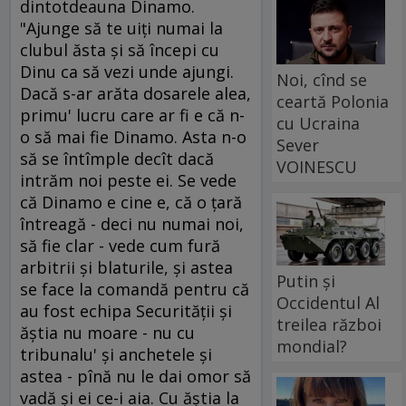
dintotdeauna Dinamo.
"Ajunge să te uiţi numai la
clubul ăsta şi să începi cu
Dinu ca să vezi unde ajungi.
Noi, cînd se
Dacă s-ar arăta dosarele alea,
ceartă Polonia
primu' lucru care ar fi e că n-
cu Ucraina
o să mai fie Dinamo. Asta n-o
Sever
să se întîmple decît dacă
VOINESCU
intrăm noi peste ei. Se vede
că Dinamo e cine e, că o ţară
întreagă - deci nu numai noi,
să fie clar - vede cum fură
arbitrii şi blaturile, şi astea
Putin și
se face la comandă pentru că
Occidentul Al
au fost echipa Securităţii şi
treilea război
ăştia nu moare - nu cu
mondial?
tribunalu' şi anchetele şi
astea - pînă nu le dai omor să
vadă şi ei ce-i aia. Cu ăştia la