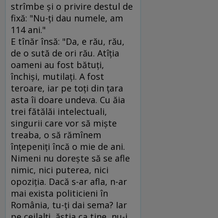
strîmbe şi o privire destul de
fixă: "Nu-ţi dau numele, am
114 ani."
E tînăr însă: "Da, e rău, rău,
de o sută de ori rău. Atîţia
oameni au fost bătuţi,
închişi, mutilaţi. A fost
teroare, iar pe toţi din ţara
asta îi doare undeva. Cu ăia
trei fătălăi intelectuali,
singurii care vor să mişte
treaba, o să rămînem
înţepeniţi încă o mie de ani.
Nimeni nu doreşte să se afle
nimic, nici puterea, nici
opoziţia. Dacă s-ar afla, n-ar
mai exista politicieni în
România, tu-ţi dai sema? Iar
pe ceilalţi, ăştia ca tine, nu-i