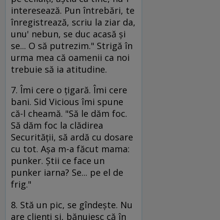
interesează. Pun întrebări, te
înregistrează, scriu la ziar da,
unu' nebun, se duc acasă şi
se... O să putrezim." Strigă în
urma mea că oamenii ca noi
trebuie să ia atitudine.
7. Îmi cere o ţigară. Îmi cere
bani. Sid Vicious îmi spune
că-l cheamă. "Să le dăm foc.
Să dăm foc la clădirea
Securităţii, să ardă cu dosare
cu tot. Aşa m-a făcut mama:
punker. Ştii ce face un
punker iarna? Se... pe el de
frig."
8. Stă un pic, se gîndeşte. Nu
are clienţi şi, bănuiesc că în