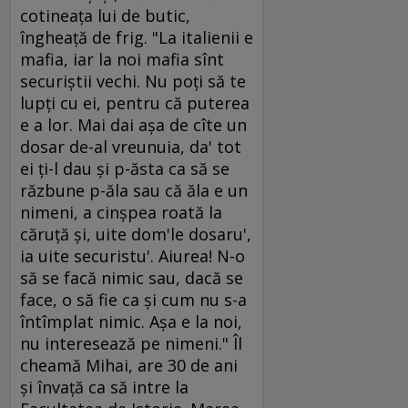
cotineaţa lui de butic,
îngheaţă de frig. "La italienii e
mafia, iar la noi mafia sînt
securiştii vechi. Nu poţi să te
lupţi cu ei, pentru că puterea
e a lor. Mai dai aşa de cîte un
dosar de-al vreunuia, da' tot
ei ţi-l dau şi p-ăsta ca să se
răzbune p-ăla sau că ăla e un
nimeni, a cinşpea roată la
căruţă şi, uite dom'le dosaru',
ia uite securistu'. Aiurea! N-o
să se facă nimic sau, dacă se
face, o să fie ca şi cum nu s-a
întîmplat nimic. Aşa e la noi,
nu interesează pe nimeni." Îl
cheamă Mihai, are 30 de ani
şi învaţă ca să intre la