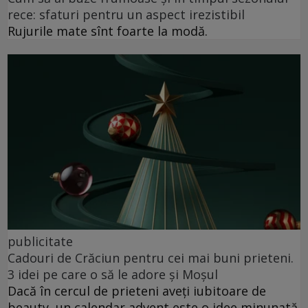
rece: sfaturi pentru un aspect irezistibil
Rujurile mate sînt foarte la modă.
publicitate
Cadouri de Crăciun pentru cei mai buni prieteni.
3 idei pe care o să le adore și Moșul
Dacă în cercul de prieteni aveți iubitoare de
beauty, un calendar advent este o idee minunată.