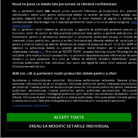
Nouă ne pasă ca datele tale personale să rămână confidențiale
Noi și partenerii noștri
606
stocăm și/sau accesăm informații pe dispozitivul dvs., precum
identificatorii cookie unici pentru prelucrarea datelor cu caracter personal. Puteți accepta sau
gestiona alegerile dvs. făcând clic mai jos sau în orice moment, pe pagina cu politica de
confidențialitate. Aceste alegeri vor fi raportate partenerilor noștri și nu vă vor afecta navigarea.
Mai
multe detalii
Noi si partenerii nostri (retelele de socializare si agentiile de publicitate partenere, precum si
furnizorii nostri de servicii de date analitice) prelucram date pentru a permite website-ului sa
functioneze, pentru a personaliza continutul si anunturile publicitare afisate in functie de
interesele si/sau profilul dvs., pentru a va oferi functionalitati aferente retelelor de socializare si
pentru a analiza traficul pe website. Beneficiati de drepturile prevazute de art. 15-22 din GDPR in
legatura cu prelucrarea datelor cu caracter personal. Aceste drepturi pot fi exercitate prin
modalitatea indicata
aici
. Prin click pe “ACCEPT TOATE”, acceptati folosirea tuturor Tehnologiilor de
tip Cookie, care implica inclusiv acceptul dvs. cu privire la stocarea/accesarea informatiilor de catre
Vendor-ii cu care colaboram. Prin click pe “VREAU SA MODIFIC SETARILE INDIVIDUAL” puteti
schimba preferintele in mod individual, mai putin cele legate de cookie strict necesare pentru
material susținut de philip morris românia
functionarea website-ului.
Atât noi, cât și partenerii noștri prelucrăm datele pentru a oferi:
Philip Morris International lansează în România
Dezvoltarea și îmbunătățirea serviciilor. Măsurarea performanței reclamelor. Stocarea și/sau
prima ediție limitată IQOS ILUMA – descoperă
accesarea informațiilor de pe un dispozitiv. Utilizarea profilurilor pentru selectarea conținutului
personalizat. Crearea profilurilor de conținut personalizat. Utilizarea profilurilor pentru selectarea
IQOS ILUMA STARDRIFT
publicității personalizate. Crearea profilurilor pentru publicitate personalizată. Măsurarea
performanței conținutului. Înțelegerea publicului prin statistici sau combinații de date din surse
Philip Morris International (PMI) lansează la
diferite. Utilizarea de date limitate pentru a selecta publicitatea. Utilizarea datelor limitate pentru
a selecta conținutul. Date precise de geolocație și identificarea prin scanarea dispozitivului.
finalul acestei luni IQOS ILUMA STARDRIFT,
Listă parteneri (furnizori)
prima ediție limitată a celui mai inovator produs
ACCEPT TOATE
din portofoliul său de alternative fără fum.
VREAU SA MODIFIC SETARILE INDIVIDUAL