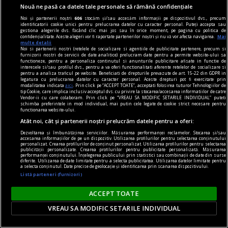
Nouă ne pasă ca datele tale personale să rămână confidențiale
Noi și partenerii noștri
606
stocăm și/sau accesăm informații pe dispozitivul dvs., precum
identificatorii cookie unici pentru prelucrarea datelor cu caracter personal. Puteți accepta sau
gestiona alegerile dvs. făcând clic mai jos sau în orice moment, pe pagina cu politica de
confidențialitate. Aceste alegeri vor fi raportate partenerilor noștri și nu vă vor afecta navigarea.
Mai
multe detalii
Noi si partenerii nostri (retelele de socializare si agentiile de publicitate partenere, precum si
furnizorii nostri de servicii de date analitice) prelucram date pentru a permite website-ului sa
functioneze, pentru a personaliza continutul si anunturile publicitare afisate in functie de
poemul săptămînii
interesele si/sau profilul dvs., pentru a va oferi functionalitati aferente retelelor de socializare si
pentru a analiza traficul pe website. Beneficiati de drepturile prevazute de art. 15-22 din GDPR in
Depresie
legatura cu prelucrarea datelor cu caracter personal. Aceste drepturi pot fi exercitate prin
modalitatea indicata
aici
. Prin click pe “ACCEPT TOATE”, acceptati folosirea tuturor Tehnologiilor de
Cum să nu fiu mohorît
tip Cookie, care implica inclusiv acceptul dvs. cu privire la stocarea/accesarea informatiilor de catre
Vendor-ii cu care colaboram. Prin click pe “VREAU SA MODIFIC SETARILE INDIVIDUAL” puteti
schimba preferintele in mod individual, mai putin cele legate de cookie strict necesare pentru
functionarea website-ului.
Atât noi, cât și partenerii noștri prelucrăm datele pentru a oferi:
Dezvoltarea și îmbunătățirea serviciilor. Măsurarea performanței reclamelor. Stocarea și/sau
accesarea informațiilor de pe un dispozitiv. Utilizarea profilurilor pentru selectarea conținutului
personalizat. Crearea profilurilor de conținut personalizat. Utilizarea profilurilor pentru selectarea
publicității personalizate. Crearea profilurilor pentru publicitate personalizată. Măsurarea
performanței conținutului. Înțelegerea publicului prin statistici sau combinații de date din surse
diferite. Utilizarea de date limitate pentru a selecta publicitatea. Utilizarea datelor limitate pentru
a selecta conținutul. Date precise de geolocație și identificarea prin scanarea dispozitivului.
Listă parteneri (furnizori)
ACCEPT TOATE
VREAU SA MODIFIC SETARILE INDIVIDUAL