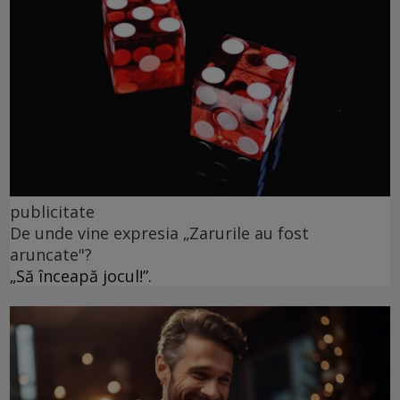
publicitate
De unde vine expresia „Zarurile au fost
aruncate"?
„Să înceapă jocul!”.