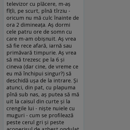
televizor cu plăcere, m-aş
fîţîi, pe scurt, pînă tîrziu -
oricum nu mă culc înainte de
ora 2 dimineaţa. Aş dormi
cele patru ore de somn cu
care m-am obişnuit. Aş vrea
să fie rece afară, iarnă sau
primăvară timpurie. Aş vrea
să mă trezesc pe la 6 şi
cineva (dar cine, de vreme ce
eu mă închipui singur?) să
deschidă uşa de la intrare. Şi
atunci, din pat, cu plapuma
pînă sub nas, aş putea să mă
uit la caisul din curte şi la
crengile lui - nişte nuiele cu
muguri - cum se profilează
peste cerul gri şi peste
acoperişul de azbest ondulat