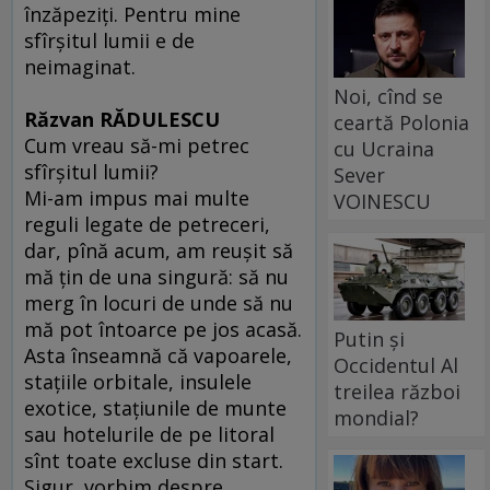
înzăpeziţi. Pentru mine
sfîrşitul lumii e de
neimaginat.
Noi, cînd se
Răzvan RĂDULESCU
ceartă Polonia
Cum vreau să-mi petrec
cu Ucraina
sfîrşitul lumii?
Sever
Mi-am impus mai multe
VOINESCU
reguli legate de petreceri,
dar, pînă acum, am reuşit să
mă ţin de una singură: să nu
merg în locuri de unde să nu
mă pot întoarce pe jos acasă.
Putin și
Asta înseamnă că vapoarele,
Occidentul Al
staţiile orbitale, insulele
treilea război
exotice, staţiunile de munte
mondial?
sau hotelurile de pe litoral
sînt toate excluse din start.
Sigur, vorbim despre