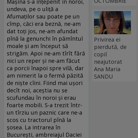
OCTOMBRIE
Maşina s-a înţepenit în noroi,
undeva, pe o uliţă a
Afumaţilor sau poate pe un
cîmp, căci era beznă, ne-am
dat toţi jos, ne-am afundat
pînă la genunchi în pămîntul
Privirea ei
moale şi am început să
pierdută, de
strigăm. Apoi ne-am tîrît fără
copil
nici un reper şi ne-am făcut
neajutorat
ca porcii înapoi spre vilă, dar
Ana Maria
am nimerit la o fermă păzită
SANDU
de nişte cîini. Fiind mai uşori
decît noi, aceştia nu se
scufundau în noroi şi erau
foarte mobili. S-a trezit într-
un tîrziu un paznic care ne-a
scos cu tractorul pînă la
şosea. La intrarea în
Bucureşti, ambreiajul Daciei