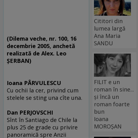
Cititori din
lumea largă
Ana Maria
(Dilema veche, nr. 100, 16
SANDU
decembrie 2005, anchetă
realizată de Alex. Leo
ŞERBAN)
FILIT e un
Ioana PÂRVULESCU
roman în sine...
Cu ochii la cer, privind cum
și încă un
stelele se sting una cîte una.
roman foarte
bun
Dan PERJOVSCHI
Ioana
Sînt în Santiago de Chile la
MOROȘAN
plus 25 de grade cu privire
panoramică spre Anzii