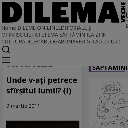
Home
DILEME ON-LINE
EDITORIALE ȘI
OPINII
SOCIETATE
TEMA SĂPTĂMÎNII
LA ZI ÎN
CULTURĂ
DILEMABLOG
ABONARE
DIGITAL
Contact
Home
CARICATU
Dileme on-line
Dileme de altădată
SĂPTĂMÎNI
Unde v-aţi petrece
sfîrşitul lumii? (I)
9 martie 2011