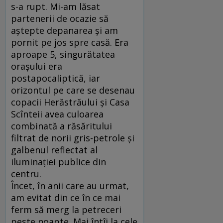
s-a rupt. Mi-am lăsat
partenerii de ocazie să
aştepte depanarea şi am
pornit pe jos spre casă. Era
aproape 5, singurătatea
oraşului era
postapocaliptică, iar
orizontul pe care se desenau
copacii Herăstrăului şi Casa
Scînteii avea culoarea
combinată a răsăritului
filtrat de norii gris-petrole şi
galbenul reflectat al
iluminaţiei publice din
centru.
Încet, în anii care au urmat,
am evitat din ce în ce mai
ferm să merg la petreceri
peste noapte. Mai întîi la cele