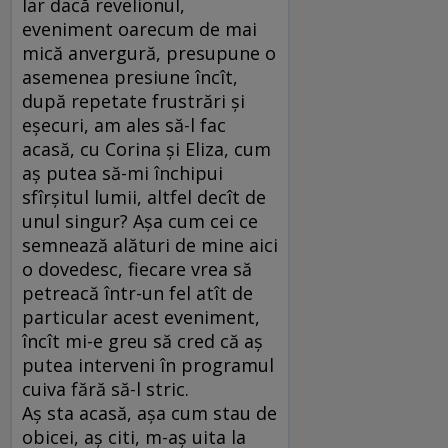
Iar dacă revelionul,
eveniment oarecum de mai
mică anvergură, presupune o
asemenea presiune încît,
după repetate frustrări şi
eşecuri, am ales să-l fac
acasă, cu Corina şi Eliza, cum
aş putea să-mi închipui
sfîrşitul lumii, altfel decît de
unul singur? Aşa cum cei ce
semnează alături de mine aici
o dovedesc, fiecare vrea să
petreacă într-un fel atît de
particular acest eveniment,
încît mi-e greu să cred că aş
putea interveni în programul
cuiva fără să-l stric.
Aş sta acasă, aşa cum stau de
obicei, aş citi, m-aş uita la