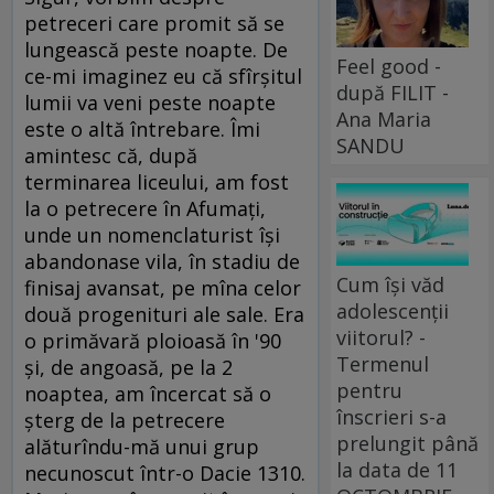
petreceri care promit să se
lungească peste noapte. De
Feel good -
ce-mi imaginez eu că sfîrşitul
după FILIT -
lumii va veni peste noapte
Ana Maria
este o altă întrebare. Îmi
SANDU
amintesc că, după
terminarea liceului, am fost
la o petrecere în Afumaţi,
unde un nomenclaturist îşi
abandonase vila, în stadiu de
Cum își văd
finisaj avansat, pe mîna celor
adolescenții
două progenituri ale sale. Era
viitorul? -
o primăvară ploioasă în '90
Termenul
şi, de angoasă, pe la 2
pentru
noaptea, am încercat să o
înscrieri s-a
şterg de la petrecere
prelungit până
alăturîndu-mă unui grup
la data de 11
necunoscut într-o Dacie 1310.