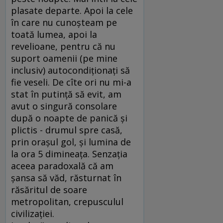
plasate departe. Apoi la cele
în care nu cunoşteam pe
toată lumea, apoi la
revelioane, pentru că nu
suport oamenii (pe mine
inclusiv) autocondiţionaţi să
fie veseli. De cîte ori nu mi-a
stat în putinţă să evit, am
avut o singură consolare
după o noapte de panică şi
plictis - drumul spre casă,
prin oraşul gol, şi lumina de
la ora 5 dimineaţa. Senzaţia
aceea paradoxală că am
şansa să văd, răsturnat în
răsăritul de soare
metropolitan, crepusculul
civilizaţiei.