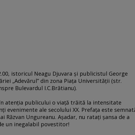
.00, istoricul Neagu Djuvara şi publicistul George
riei „Adevărul” din zona Piaţa Universităţii (str.
nspre Bulevardul I.C.Brătianu).
n atenţia publicului o viaţă trăită la intensitate
inţi evenimente ale secolului XX. Prefaţa este semnat
hai Răzvan Ungureanu. Aşadar, nu rataţi şansa de a
de un inegalabil povestitor!