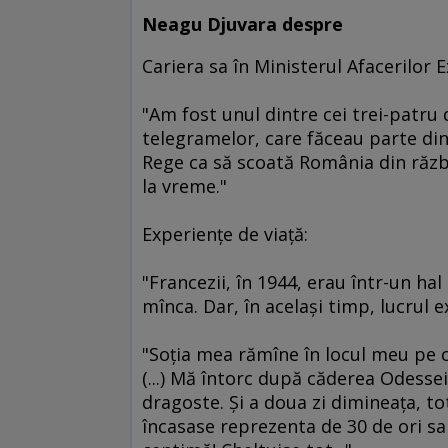
Neagu Djuvara despre
Cariera sa în Ministerul Afacerilor 
"Am fost unul dintre cei trei-patru
telegramelor, care făceau parte din 
Rege ca să scoată România din război
la vreme."
Experienţe de viaţă:
"Francezii, în 1944, erau într-un h
mînca. Dar, în acelaşi timp, lucrul e
"Soţia mea rămîne în locul meu pe c
(...) Mă întorc după căderea Odesse
dragoste. Şi a doua zi dimineaţa, to
încasase reprezenta de 30 de ori sa