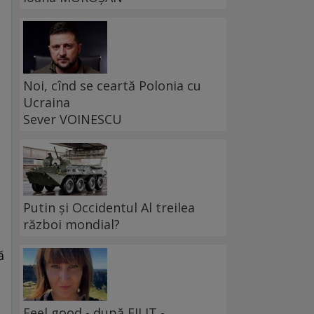
Noi, cînd se ceartă Polonia cu
Ucraina
Sever VOINESCU
Putin și Occidentul Al treilea
război mondial?
ă
Feel good - după FILIT -