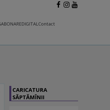
G
ABONARE
DIGITAL
Contact
CARICATURA
SĂPTĂMÎNII