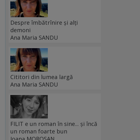
Despre îmbătrînire și alți
demoni
Ana Maria SANDU
Cititori din lumea largă
Ana Maria SANDU
FILIT e un roman în sine... și încă
un roman foarte bun
Ioana MOROȘAN