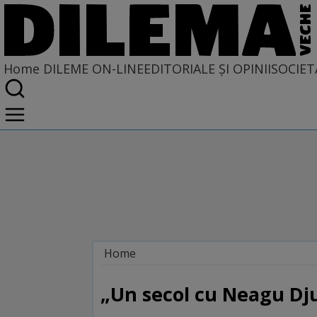
Home
DILEME ON-LINE
EDITORIALE ȘI OPINII
SOCIET
Home
Dileme on-line
„Un secol cu Neagu Dj