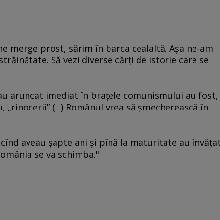
ne merge prost, sărim în barca cealaltă. Aşa ne-am
trăinătate. Să vezi diverse cărţi de istorie care se
au aruncat imediat în braţele comunismului au fost,
 „rinocerii” (...) Românul vrea să şmecherească în
e cînd aveau şapte ani şi pînă la maturitate au învăţa
 România se va schimba."