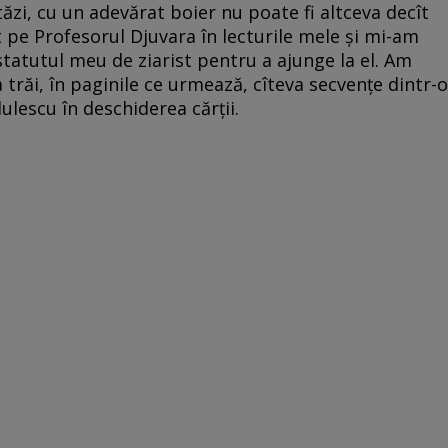
ăzi, cu un adevărat boier nu poate fi altceva decît
 pe Profesorul Djuvara în lecturile mele şi mi-am
statutul meu de ziarist pentru a ajunge la el. Am
 trăi, în paginile ce urmează, cîteva secvenţe dintr-o
lescu în deschiderea cărţii.