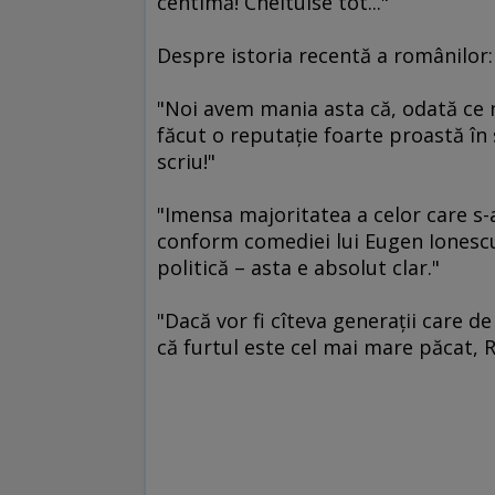
centimă! Cheltuise tot..."
Despre istoria recentă a românilor:
"Noi avem mania asta că, odată ce 
făcut o reputaţie foarte proastă în s
scriu!"
"Imensa majoritatea a celor care s-
conform comediei lui Eugen Ionescu,
politică – asta e absolut clar."
"Dacă vor fi cîteva generaţii care d
că furtul este cel mai mare păcat,