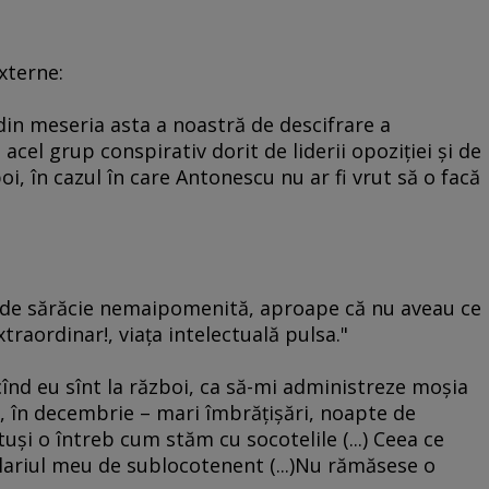
Externe:
 din meseria asta a noastră de descifrare a
acel grup conspirativ dorit de liderii opoziţiei şi de
, în cazul în care Antonescu nu ar fi vrut să o facă
al de sărăcie nemaipomenită, aproape că nu aveau ce
xtraordinar!, viaţa intelectuală pulsa."
înd eu sînt la război, ca să-mi administreze moşia
i, în decembrie – mari îmbrăţişări, noapte de
tuşi o întreb cum stăm cu socotelile (...) Ceea ce
lariul meu de sublocotenent (...)Nu rămăsese o