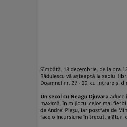
Sîmbătă, 18 decembrie, de la ora 12
Rădulescu vă aşteaptă la sediul libră
Doamnei nr. 27 - 29, cu intrare şi di
Un secol cu Neagu Djuvara
aduce î
maximă, în mijlocul celor mai fierb
de Andrei Pleşu, iar postfaţa de Mi
face o incursiune în trecut, alături 