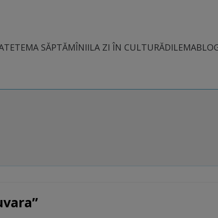
ATE
TEMA SĂPTĂMÎNII
LA ZI ÎN CULTURĂ
DILEMABLO
uvara”