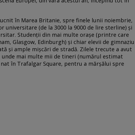
scena Europei, din vara acestui an, începînd tot în
cnit în Marea Britanie, spre finele lunii noiembrie,
r universitare (de la 3000 la 9000 de lire sterline) şi
rsitar. Studenţii din mai multe oraşe (printre care
ham, Glasgow, Edinburgh) şi chiar elevii de gimnaziu
tă şi ample mişcări de stradă. Zilele trecute a avut
 unde mai multe mii de tineri (numărul estimat
dunat în Trafalgar Square, pentru a mărşălui spre