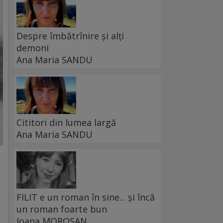
Despre îmbătrînire și alți
demoni
Ana Maria SANDU
Cititori din lumea largă
Ana Maria SANDU
FILIT e un roman în sine... și încă
un roman foarte bun
Ioana MOROȘAN