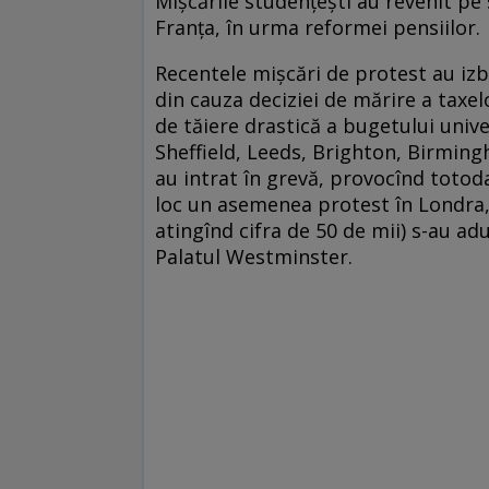
Mişcările studenţeşti au revenit pe 
Franţa, în urma reformei pensiilor.
Recentele mişcări de protest au izbu
din cauza deciziei de mărire a taxelo
de tăiere drastică a bugetului unive
Sheffield, Leeds, Brighton, Birming
au intrat în grevă, provocînd totoda
loc un asemenea protest în Londra,
atingînd cifra de 50 de mii) s-au a
Palatul Westminster.