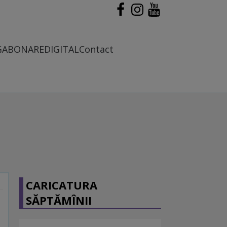
G
ABONARE
DIGITAL
Contact
CARICATURA
SĂPTĂMÎNII