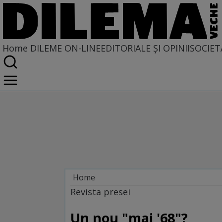
Home
DILEME ON-LINE
EDITORIALE ȘI OPINII
SOCIET
Home
Dileme on-line
Revista presei
Un nou "mai '68"?