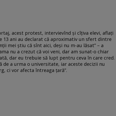
taj, acest protest, intervievînd şi cîţiva elevi, aflaţi
de 13 ani au declarat că aproximativ un sfert dintre
nţii mei ştiu că sînt aici, deşi nu m-au lăsat” – a
mama nu a crezut că voi veni, dar am sunat-o chiar
ată, dar eu trebuie să lupt pentru ceva în care cred.
 de a urma o universitate, iar aceste decizii nu
, ci vor afecta întreaga ţară”.