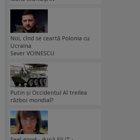
Noi, cînd se ceartă Polonia cu
Ucraina
Sever VOINESCU
Putin și Occidentul Al treilea
război mondial?
Feel good - după FILIT -