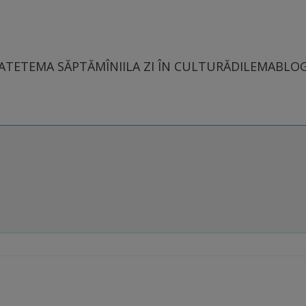
ATE
TEMA SĂPTĂMÎNII
LA ZI ÎN CULTURĂ
DILEMABLO