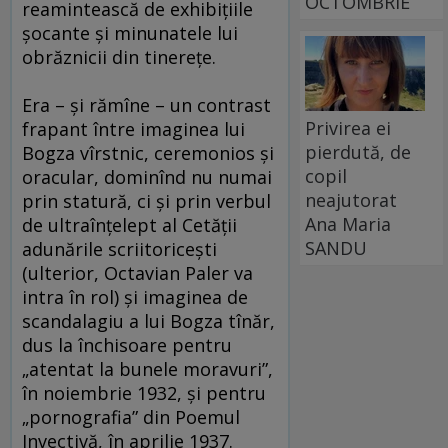
OCTOMBRIE
reamintească de exhibiţiile
şocante şi minunatele lui
obrăznicii din tinereţe.
Era – şi rămîne – un contrast
Privirea ei
frapant între imaginea lui
pierdută, de
Bogza vîrstnic, ceremonios şi
copil
oracular, dominînd nu numai
neajutorat
prin statură, ci şi prin verbul
Ana Maria
de ultraînţelept al Cetăţii
SANDU
adunările scriitoriceşti
(ulterior, Octavian Paler va
intra în rol) şi imaginea de
scandalagiu a lui Bogza tînăr,
dus la închisoare pentru
„atentat la bunele moravuri”,
în noiembrie 1932, şi pentru
„pornografia” din Poemul
Invectivă, în aprilie 1937.