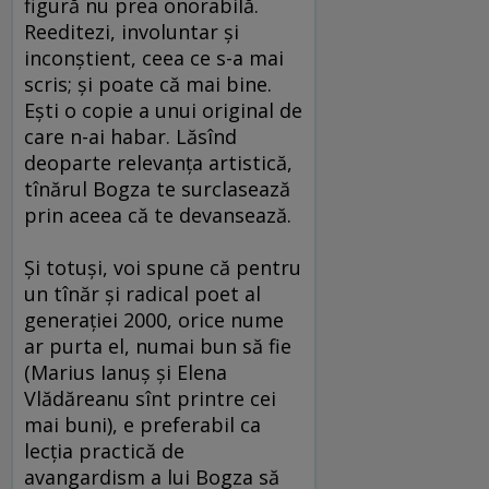
figură nu prea onorabilă.
Reeditezi, involuntar şi
inconştient, ceea ce s-a mai
scris; şi poate că mai bine.
Eşti o copie a unui original de
care n-ai habar. Lăsînd
deoparte relevanţa artistică,
tînărul Bogza te surclasează
prin aceea că te devansează.
Şi totuşi, voi spune că pentru
un tînăr şi radical poet al
generaţiei 2000, orice nume
ar purta el, numai bun să fie
(Marius Ianuş şi Elena
Vlădăreanu sînt printre cei
mai buni), e preferabil ca
lecţia practică de
avangardism a lui Bogza să