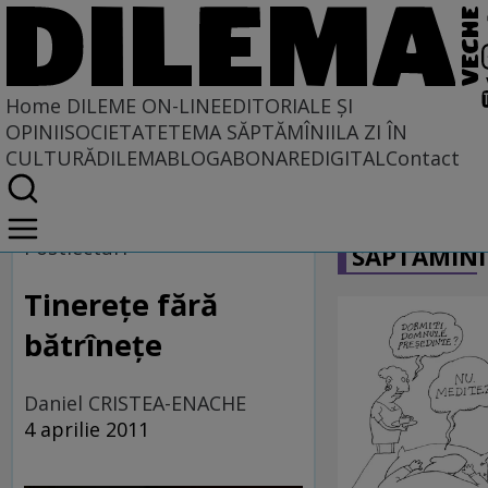
Home
DILEME ON-LINE
EDITORIALE ȘI
OPINII
SOCIETATE
TEMA SĂPTĂMÎNII
LA ZI ÎN
CULTURĂ
DILEMABLOG
ABONARE
DIGITAL
Contact
Home
CARICATU
Dileme on-line
Postlecturi
SĂPTĂMÎNI
Tinereţe fără
bătrîneţe
Daniel CRISTEA-ENACHE
4 aprilie 2011