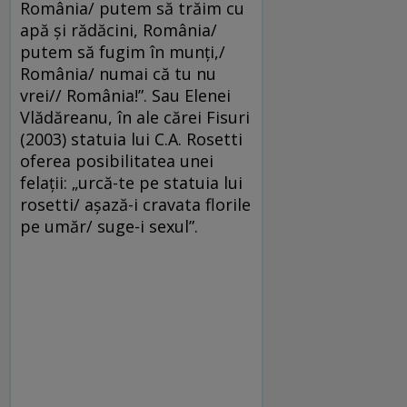
România/ putem să trăim cu
apă şi rădăcini, România/
putem să fugim în munţi,/
România/ numai că tu nu
vrei// România!”. Sau Elenei
Vlădăreanu, în ale cărei Fisuri
(2003) statuia lui C.A. Rosetti
oferea posibilitatea unei
felaţii: „urcă-te pe statuia lui
rosetti/ aşază-i cravata florile
pe umăr/ suge-i sexul”.