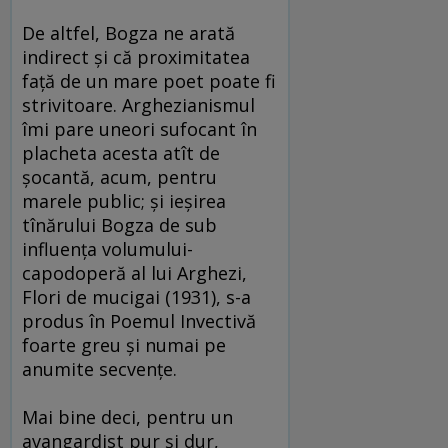
De altfel, Bogza ne arată
indirect şi că proximitatea
faţă de un mare poet poate fi
strivitoare. Arghezianismul
îmi pare uneori sufocant în
placheta acesta atît de
şocantă, acum, pentru
marele public; şi ieşirea
tînărului Bogza de sub
influenţa volumului-
capodoperă al lui Arghezi,
Flori de mucigai (1931), s-a
produs în Poemul Invectivă
foarte greu şi numai pe
anumite secvenţe.
Mai bine deci, pentru un
avangardist pur şi dur,