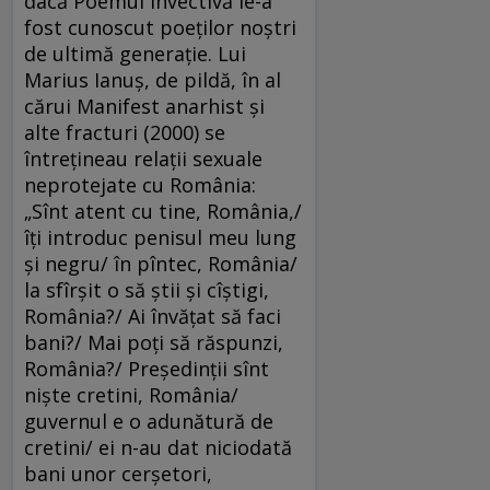
dacă Poemul Invectivă le-a
fost cunoscut poeţilor noştri
de ultimă generaţie. Lui
Marius Ianuş, de pildă, în al
cărui Manifest anarhist şi
alte fracturi (2000) se
întreţineau relaţii sexuale
neprotejate cu România:
„Sînt atent cu tine, România,/
îţi introduc penisul meu lung
şi negru/ în pîntec, România/
la sfîrşit o să ştii şi cîştigi,
România?/ Ai învăţat să faci
bani?/ Mai poţi să răspunzi,
România?/ Preşedinţii sînt
nişte cretini, România/
guvernul e o adunătură de
cretini/ ei n-au dat niciodată
bani unor cerşetori,