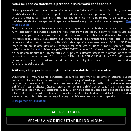
Nouă ne pasă ca datele tale personale să rămână confidențiale
Noi și partenerii noștri
606
stocăm și/sau accesăm informații pe dispozitivul dvs., precum
identificatorii cookie unici pentru prelucrarea datelor cu caracter personal. Puteți accepta sau
gestiona alegerile dvs. făcând clic mai jos sau în orice moment, pe pagina cu politica de
confidențialitate. Aceste alegeri vor fi raportate partenerilor noștri și nu vă vor afecta navigarea.
Mai
multe detalii
Noi si partenerii nostri (retelele de socializare si agentiile de publicitate partenere, precum si
furnizorii nostri de servicii de date analitice) prelucram date pentru a permite website-ului sa
functioneze, pentru a personaliza continutul si anunturile publicitare afisate in functie de
interesele si/sau profilul dvs., pentru a va oferi functionalitati aferente retelelor de socializare si
pentru a analiza traficul pe website. Beneficiati de drepturile prevazute de art. 15-22 din GDPR in
legatura cu prelucrarea datelor cu caracter personal. Aceste drepturi pot fi exercitate prin
modalitatea indicata
aici
. Prin click pe “ACCEPT TOATE”, acceptati folosirea tuturor Tehnologiilor de
publicitate
tip Cookie, care implica inclusiv acceptul dvs. cu privire la stocarea/accesarea informatiilor de catre
Vendor-ii cu care colaboram. Prin click pe “VREAU SA MODIFIC SETARILE INDIVIDUAL” puteti
De unde vine expresia „Zarurile au fost
schimba preferintele in mod individual, mai putin cele legate de cookie strict necesare pentru
functionarea website-ului.
aruncate"?
Atât noi, cât și partenerii noștri prelucrăm datele pentru a oferi:
„Să înceapă jocul!”.
Dezvoltarea și îmbunătățirea serviciilor. Măsurarea performanței reclamelor. Stocarea și/sau
accesarea informațiilor de pe un dispozitiv. Utilizarea profilurilor pentru selectarea conținutului
personalizat. Crearea profilurilor de conținut personalizat. Utilizarea profilurilor pentru selectarea
publicității personalizate. Crearea profilurilor pentru publicitate personalizată. Măsurarea
performanței conținutului. Înțelegerea publicului prin statistici sau combinații de date din surse
diferite. Utilizarea de date limitate pentru a selecta publicitatea. Utilizarea datelor limitate pentru
a selecta conținutul. Date precise de geolocație și identificarea prin scanarea dispozitivului.
Listă parteneri (furnizori)
ACCEPT TOATE
VREAU SA MODIFIC SETARILE INDIVIDUAL