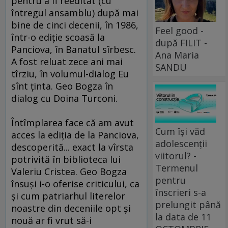
pentru a fi reeditat (cu
întregul ansamblu) după mai
bine de cinci decenii, în 1986,
Feel good -
într-o ediţie scoasă la
după FILIT -
Panciova, în Banatul sîrbesc.
Ana Maria
A fost reluat zece ani mai
SANDU
tîrziu, în volumul-dialog Eu
sînt ţinta. Geo Bogza în
dialog cu Doina Turconi.
Întîmplarea face că am avut
Cum își văd
acces la ediţia de la Panciova,
adolescenții
descoperită... exact la vîrsta
viitorul? -
potrivită în biblioteca lui
Termenul
Valeriu Cristea. Geo Bogza
pentru
însuşi i-o oferise criticului, ca
înscrieri s-a
şi cum patriarhul literelor
prelungit până
noastre din deceniile opt şi
la data de 11
nouă ar fi vrut să-i