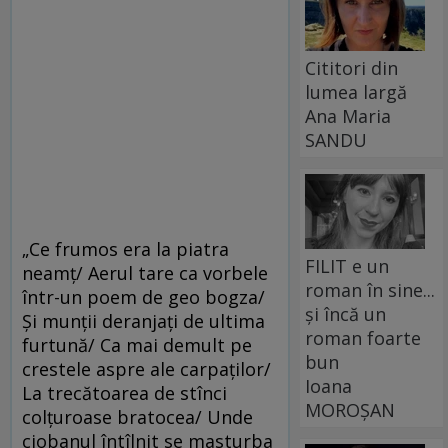
Cititori din
lumea largă
Ana Maria
SANDU
„Ce frumos era la piatra
FILIT e un
neamţ/ Aerul tare ca vorbele
roman în sine...
într-un poem de geo bogza/
și încă un
Şi munţii deranjaţi de ultima
roman foarte
furtună/ Ca mai demult pe
bun
crestele aspre ale carpaţilor/
Ioana
La trecătoarea de stînci
MOROȘAN
colţuroase bratocea/ Unde
ciobanul întîlnit se masturba