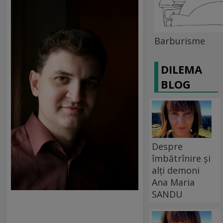
Barburisme
DILEMA
BLOG
Despre
îmbătrînire și
alți demoni
Ana Maria
SANDU