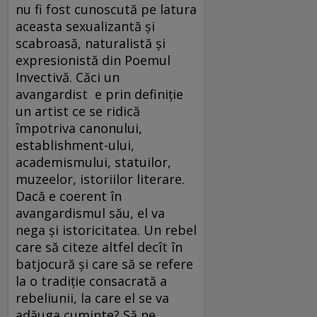
nu fi fost cunoscută pe latura
aceasta sexualizantă şi
scabroasă, naturalistă şi
expresionistă din Poemul
Invectivă. Căci un
avangardist e prin definiţie
un artist ce se ridică
împotriva canonului,
establishment-ului,
academismului, statuilor,
muzeelor, istoriilor literare.
Dacă e coerent în
avangardismul său, el va
nega şi istoricitatea. Un rebel
care să citeze altfel decît în
batjocură şi care să se refere
la o tradiţie consacrată a
rebeliunii, la care el se va
adăuga cuminte? Să ne