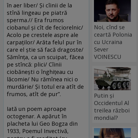
în aer liber/ Şi cîinii de la
stînă lingeau pe piatră
sperma.// Era frumos
Noi, cînd se
ciobanul şi cît de feciorelnic/
ceartă Polonia
Acolo pe crestele aspre ale
cu Ucraina
carpaţilor/ Arăta felul pur în
Sever
care el ştie să facă dragoste/
VOINESCU
Sămînţa, ca un scuipat, făcea
pe stîncă: plici/ Cîinii
ciobăneşti o înghiţeau cu
lăcomie/ Nu rămînea nici o
murdărie/ Şi totul era atît de
frumos, atît de pur”.
Putin și
Occidentul Al
Iată un poem aproape
treilea război
octogenar. A apărut în
mondial?
placheta lui Geo Bogza din
1933, Poemul Invectivă,