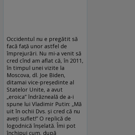
Occidentul nu e pregătit să
facă faţă unor astfel de
împrejurări. Nu mi-a venit să
cred cînd am aflat că, în 2011,
în timpul unei vizite la
Moscova, dl. Joe Biden,
ditamai vice-preşedinte al
Statelor Unite, a avut
„eroica” îndrăzneală de a-i
spune lui Vladimir Putin: „Mă
uit în ochii Dvs. şi cred că nu
aveţi suflet!” O replică de
logodnică înşelată. Îmi pot
închipui cum, după