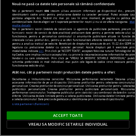
Nouă ne pasă ca datele tale personale să rămână confidențiale
Noi și partenerii noștri
606
stocăm și/sau accesăm informații pe dispozitivul dvs., precum
identificatorii cookie unici pentru prelucrarea datelor cu caracter personal. Puteți accepta sau
gestiona alegerile dvs. făcând clic mai jos sau în orice moment, pe pagina cu politica de
confidențialitate. Aceste alegeri vor fi raportate partenerilor noștri și nu vă vor afecta navigarea.
Mai
multe detalii
Noi si partenerii nostri (retelele de socializare si agentiile de publicitate partenere, precum si
furnizorii nostri de servicii de date analitice) prelucram date pentru a permite website-ului sa
functioneze, pentru a personaliza continutul si anunturile publicitare afisate in functie de
interesele si/sau profilul dvs., pentru a va oferi functionalitati aferente retelelor de socializare si
pentru a analiza traficul pe website. Beneficiati de drepturile prevazute de art. 15-22 din GDPR in
legatura cu prelucrarea datelor cu caracter personal. Aceste drepturi pot fi exercitate prin
modalitatea indicata
aici
. Prin click pe “ACCEPT TOATE”, acceptati folosirea tuturor Tehnologiilor de
tip Cookie, care implica inclusiv acceptul dvs. cu privire la stocarea/accesarea informatiilor de catre
Vendor-ii cu care colaboram. Prin click pe “VREAU SA MODIFIC SETARILE INDIVIDUAL” puteti
publicitate
schimba preferintele in mod individual, mai putin cele legate de cookie strict necesare pentru
functionarea website-ului.
Idei de cadouri pentru bărbații din viața ta - ce să
Atât noi, cât și partenerii noștri prelucrăm datele pentru a oferi:
le dăruiești, în funcție de relația dintre voi
Dezvoltarea și îmbunătățirea serviciilor. Măsurarea performanței reclamelor. Stocarea și/sau
Așa că, o idee bună este să notezi fiecare link pe
accesarea informațiilor de pe un dispozitiv. Utilizarea profilurilor pentru selectarea conținutului
personalizat. Crearea profilurilor de conținut personalizat. Utilizarea profilurilor pentru selectarea
care ți-l trimite amicul tău, pentru a fi mai ușor
publicității personalizate. Crearea profilurilor pentru publicitate personalizată. Măsurarea
performanței conținutului. Înțelegerea publicului prin statistici sau combinații de date din surse
să îi găsești cadoul ideal.
diferite. Utilizarea de date limitate pentru a selecta publicitatea. Utilizarea datelor limitate pentru
a selecta conținutul. Date precise de geolocație și identificarea prin scanarea dispozitivului.
Listă parteneri (furnizori)
ACCEPT TOATE
VREAU SA MODIFIC SETARILE INDIVIDUAL