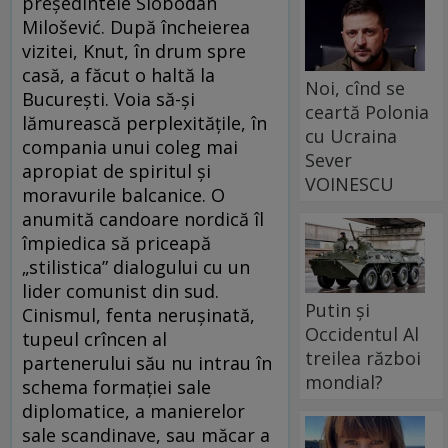
preşedintele Slobodan
Milošević. După încheierea
vizitei, Knut, în drum spre
casă, a făcut o haltă la
Noi, cînd se
Bucureşti. Voia să-şi
ceartă Polonia
lămurească perplexităţile, în
cu Ucraina
compania unui coleg mai
Sever
apropiat de spiritul şi
VOINESCU
moravurile balcanice. O
anumită candoare nordică îl
împiedica să priceapă
„stilistica” dialogului cu un
lider comunist din sud.
Putin și
Cinismul, fenta neruşinată,
Occidentul Al
tupeul crîncen al
treilea război
partenerului său nu intrau în
mondial?
schema formaţiei sale
diplomatice, a manierelor
sale scandinave, sau măcar a