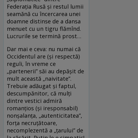
Federaţia Rusă şi restul lumii
seamănă cu încercarea unei
doamne distinse de a dansa
menuet cu un tigru flămînd.
Lucrurile se termină prost…
Dar mai e ceva: nu numai că
Occidentul are (şi respectă)
reguli, în vreme ce
„partenerii” săi au depăşit de
mult această „naivitate”.
Trebuie adăugat şi faptul,
descumpănitor, că mulţi
dintre vestici admiră
romanţios (şi iresponsabil)
nonşalanţa, „autenticitatea”,
forţa necruţătoare,
necomplezentă a „ţarului” de
la răsărit. Putin le e simpatic!