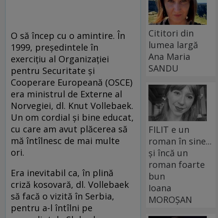
Cititori din
O să încep cu o amintire. În
lumea largă
1999, preşedintele în
Ana Maria
exerciţiu al Organizaţiei
SANDU
pentru Securitate şi
Cooperare Europeană (OSCE)
era ministrul de Externe al
Norvegiei, dl. Knut Vollebaek.
Un om cordial şi bine educat,
cu care am avut plăcerea să
FILIT e un
mă întîlnesc de mai multe
roman în sine...
ori.
și încă un
roman foarte
Era inevitabil ca, în plină
bun
criză kosovară, dl. Vollebaek
Ioana
să facă o vizită în Serbia,
MOROȘAN
pentru a-l întîlni pe