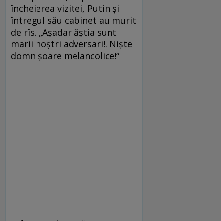
încheierea vizitei, Putin şi
întregul său cabinet au murit
de rîs. „Aşadar ăştia sunt
marii noştri adversari!. Nişte
domnişoare melancolice!“