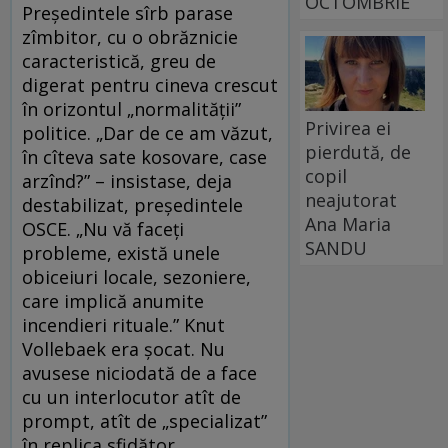
OCTOMBRIE
Preşedintele sîrb parase
zîmbitor, cu o obrăznicie
caracteristică, greu de
digerat pentru cineva crescut
în orizontul „normalităţii”
Privirea ei
politice. „Dar de ce am văzut,
pierdută, de
în cîteva sate kosovare, case
copil
arzînd?” – insistase, deja
neajutorat
destabilizat, preşedintele
Ana Maria
OSCE. „Nu vă faceţi
SANDU
probleme, există unele
obiceiuri locale, sezoniere,
care implică anumite
incendieri rituale.” Knut
Vollebaek era şocat. Nu
avusese niciodată de a face
cu un interlocutor atît de
prompt, atît de „specializat”
în replica sfidător