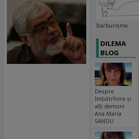
Barburisme
DILEMA
BLOG
Despre
îmbătrînire și
alți demoni
Ana Maria
SANDU