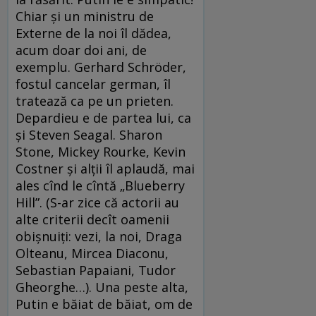
Chiar şi un ministru de
Externe de la noi îl dădea,
acum doar doi ani, de
exemplu. Gerhard Schröder,
fostul cancelar german, îl
tratează ca pe un prieten.
Depardieu e de partea lui, ca
şi Steven Seagal. Sharon
Stone, Mickey Rourke, Kevin
Costner şi alţii îl aplaudă, mai
ales cînd le cîntă „Blueberry
Hill”. (S-ar zice că actorii au
alte criterii decît oamenii
obişnuiţi: vezi, la noi, Draga
Olteanu, Mircea Diaconu,
Sebastian Papaiani, Tudor
Gheorghe…). Una peste alta,
Putin e băiat de băiat, om de