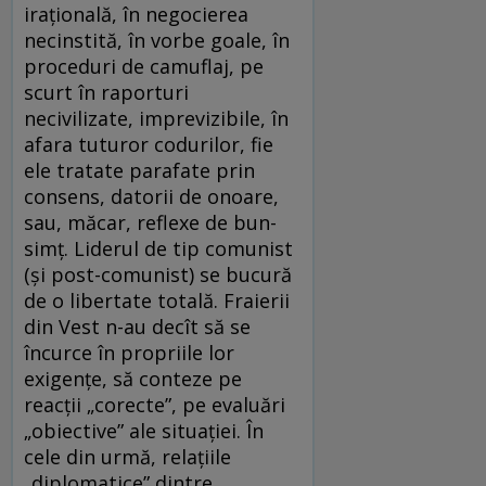
iraţională, în negocierea
necinstită, în vorbe goale, în
proceduri de camuflaj, pe
scurt în raporturi
necivilizate, imprevizibile, în
afara tuturor codurilor, fie
ele tratate parafate prin
consens, datorii de onoare,
sau, măcar, reflexe de bun-
simţ. Liderul de tip comunist
(şi post-comunist) se bucură
de o libertate totală. Fraierii
din Vest n-au decît să se
încurce în propriile lor
exigenţe, să conteze pe
reacţii „corecte”, pe evaluări
„obiective” ale situaţiei. În
cele din urmă, relaţiile
„diplomatice” dintre