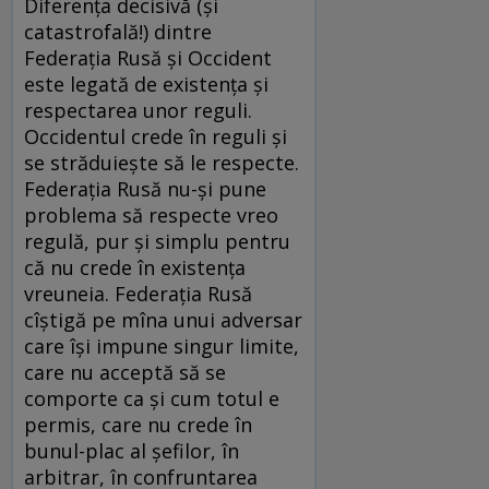
Diferenţa decisivă (şi
catastrofală!) dintre
Federaţia Rusă şi Occident
este legată de existenţa şi
respectarea unor reguli.
Occidentul crede în reguli şi
se străduieşte să le respecte.
Federaţia Rusă nu-şi pune
problema să respecte vreo
regulă, pur şi simplu pentru
că nu crede în existenţa
vreuneia. Federaţia Rusă
cîştigă pe mîna unui adversar
care îşi impune singur limite,
care nu acceptă să se
comporte ca şi cum totul e
permis, care nu crede în
bunul-plac al şefilor, în
arbitrar, în confruntarea