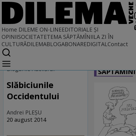
Home
DILEME ON-LINE
EDITORIALE ȘI
OPINII
SOCIETATE
TEMA SĂPTĂMÎNII
LA ZI ÎN
CULTURĂ
DILEMABLOG
ABONARE
DIGITAL
Contact
Home
CARICATU
Dileme on-line
Blogurile Adevărul
SĂPTĂMÎNI
Slăbiciunile
Occidentului
Andrei PLEŞU
20 august 2014