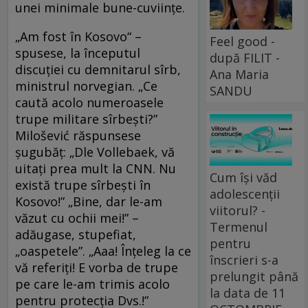
unei minimale bune-cuviinţe.
„Am fost în Kosovo“ –
Feel good -
spusese, la începutul
după FILIT -
discuţiei cu demnitarul sîrb,
Ana Maria
ministrul norvegian. „Ce
SANDU
caută acolo numeroasele
trupe militare sîrbeşti?”
Milošević răspunsese
şugubăţ: „Dle Vollebaek, vă
uitaţi prea mult la CNN. Nu
Cum își văd
există trupe sîrbeşti în
adolescenții
Kosovo!” „Bine, dar le-am
viitorul? -
văzut cu ochii mei!” –
Termenul
adăugase, stupefiat,
pentru
„oaspetele”. „Aaa! Înţeleg la ce
înscrieri s-a
vă referiţi! E vorba de trupe
prelungit până
pe care le-am trimis acolo
la data de 11
pentru protecţia Dvs.!”