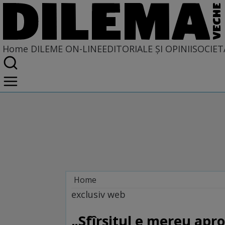
Home
DILEME ON-LINE
EDITORIALE ȘI OPINII
SOCIET
Home
Dileme on-line
exclusiv web
„Sfîrșitul e mereu apro