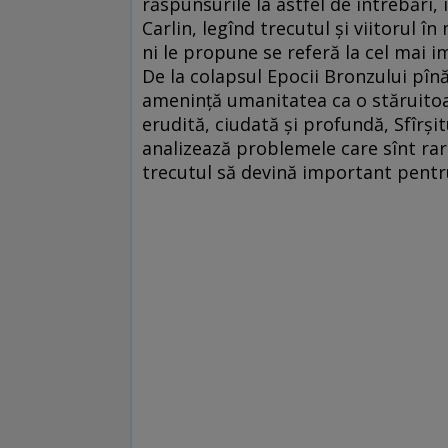
răspunsurile la astfel de întrebări,
Carlin, legînd trecutul şi viitorul î
ni le propune se referă la cel mai 
De la colapsul Epocii Bronzului pîn
ameninţă umanitatea ca o stăruitoar
erudită, ciudată şi profundă, Sfîrş
analizează problemele care sînt rar
trecutul să devină important pentr