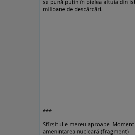
se pună puţin în pielea altuia din i
milioane de descărcări.
***
Sfîrșitul e mereu aproape. Momente 
amenințarea nucleară (fragment)