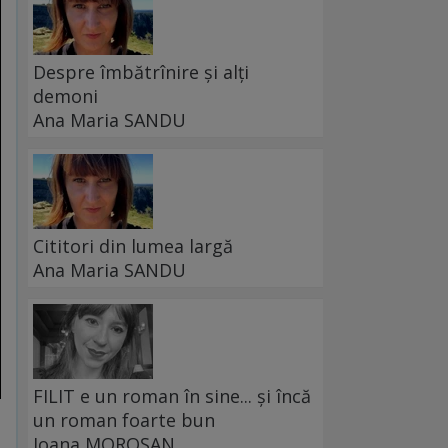
Despre îmbătrînire și alți
demoni
Ana Maria SANDU
Cititori din lumea largă
Ana Maria SANDU
FILIT e un roman în sine... și încă
un roman foarte bun
Ioana MOROȘAN