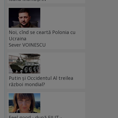
Noi, cînd se ceartă Polonia cu
Ucraina
Sever VOINESCU
Putin și Occidentul Al treilea
război mondial?
Feel good - după FILIT -