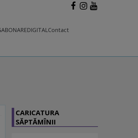
G
ABONARE
DIGITAL
Contact
CARICATURA
SĂPTĂMÎNII