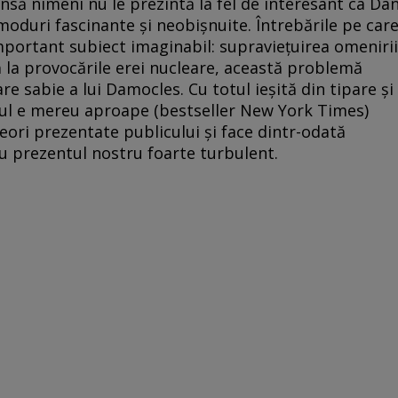
 însă nimeni nu le prezintă la fel de interesant ca Da
n moduri fascinante şi neobişnuite. Întrebările pe car
important subiect imaginabil: supravieţuirea omenirii
ă la provocările erei nucleare, această problemă
e sabie a lui Damocles. Cu totul ieşită din tipare şi
itul e mereu aproape (bestseller New York Times)
eori prezentate publicului şi face dintr-odată
u prezentul nostru foarte turbulent.