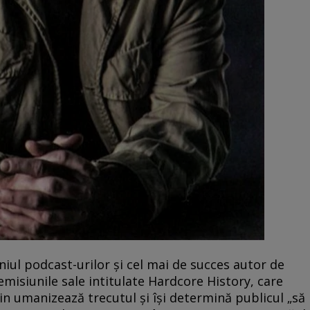
iul podcast-urilor şi cel mai de succes autor de
emisiunile sale intitulate Hardcore History, care
in umanizează trecutul şi îşi determină publicul „să