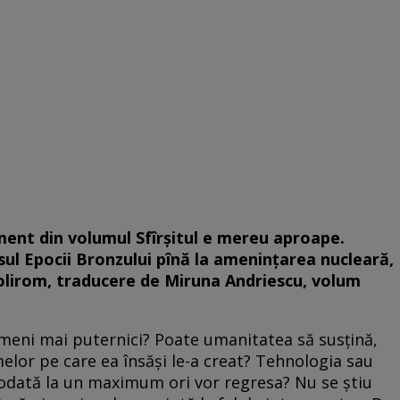
ment din volumul
Sfîrșitul e mereu aproape.
ul Epocii Bronzului pînă la amenințarea nucleară,
olirom, traducere de
Miruna Andriescu, volum
ameni mai puternici? Poate umanitatea să susţină,
elor pe care ea însăşi le-a creat? Tehnologia sau
eodată la un maximum ori vor regresa? Nu se ştiu