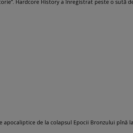
storie”. Hardcore History a înregistrat peste o sută d
apocaliptice de la colapsul Epocii Bronzului pînă l