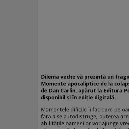
Dilema veche
vă prezintă un frag
Momente apocaliptice de la colaps
de
Dan Carlin, apărut la Editura P
disponibil şi în ediţie digitală.
Momentele dificile îi fac oare pe o
fără a se autodistruge, puterea arm
abilităţile oamenilor vor ajunge vr