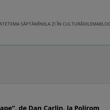
ATE
TEMA SĂPTĂMÎNII
LA ZI ÎN CULTURĂ
DILEMABLO
ape”, de Dan Carlin, la Polirom