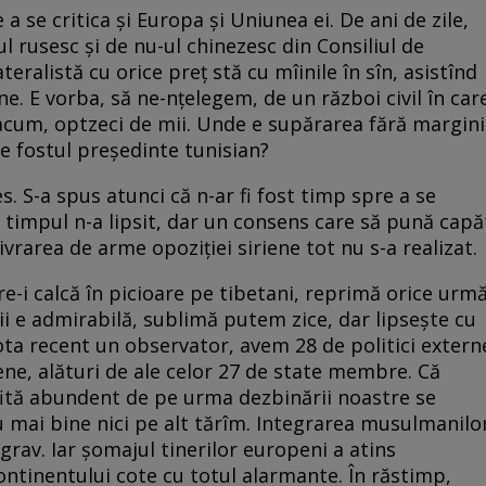
a se critica şi Europa şi Uniunea ei. De ani de zile,
ul rusesc şi de nu-ul chinezesc din Consiliul de
eralistă cu orice preţ stă cu mîinile în sîn, asistînd
ne. E vorba, să ne-nţelegem, de un război civil în car
 acum, optzeci de mii. Unde e supărarea fără margini
e fostul preşedinte tunisian?
es. S-a spus atunci că n-ar fi fost timp spre a se
 timpul n-a lipsit, dar un consens care să pună capă
ivrarea de arme opoziţiei siriene tot nu s-a realizat.
re-i calcă în picioare pe tibetani, reprimă orice urm
ţii e admirabilă, sublimă putem zice, dar lipseşte cu
ta recent un observator, avem 28 de politici extern
ene, alături de ale celor 27 de state membre. Că
fită abundent de pe urma dezbinării noastre se
au mai bine nici pe alt tărîm. Integrarea musulmanilo
 grav. Iar şomajul tinerilor europeni a atins
ontinentului cote cu totul alarmante. În răstimp,