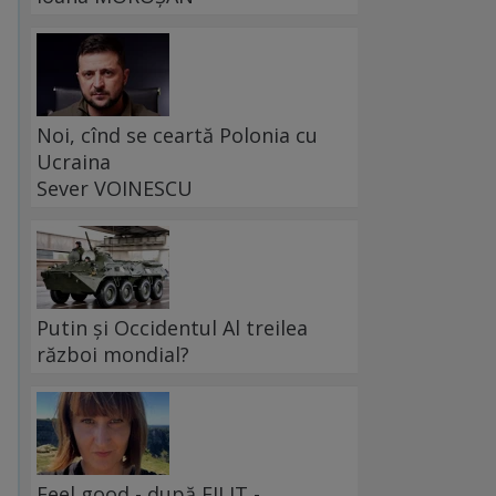
Noi, cînd se ceartă Polonia cu
Ucraina
Sever VOINESCU
Putin și Occidentul Al treilea
război mondial?
Feel good - după FILIT -