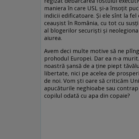
regizat debarcarea fostului executi
maniera în care USL şi-a însoţit puc
indicii edificatoare. Şi ele sînt la 
ceauşist în România, cu tot cu susţin
al blogerilor securişti şi neolegion
aiurea.
Avem deci multe motive să ne plînge
prohodul Europei. Dar ea n-a murit.
noastră şansă de a ţine piept tăvălu
libertate, nici pe acelea de prospe
de noi. Vom şti oare să criticăm Un
apucăturile neghioabe sau contrapr
copilul odată cu apa din copaie?