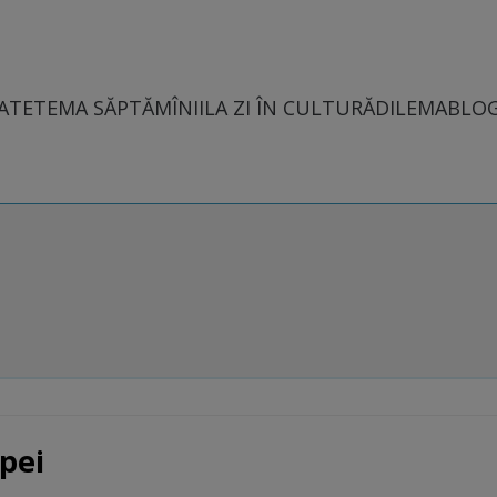
ATE
TEMA SĂPTĂMÎNII
LA ZI ÎN CULTURĂ
DILEMABLO
pei