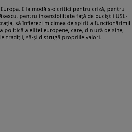
uropa. E la modă s-o critici pentru criză, pentru
ăsescu, pentru insensibilitate faţă de puciştii USL-
ocraţia, să înfierezi micimea de spirit a funcţionărimii
a politică a elitei europene, care, din ură de sine,
e tradiţii, să-şi distrugă propriile valori.