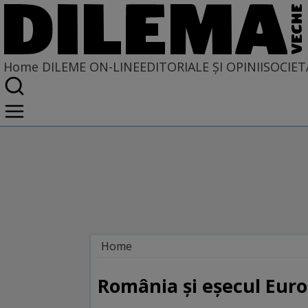
Home
DILEME ON-LINE
EDITORIALE ȘI OPINII
SOCIET
Home
Dileme on-line
România și eșecul Euro