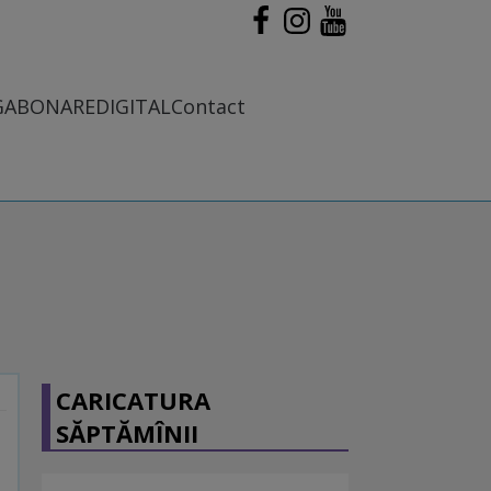
G
ABONARE
DIGITAL
Contact
CARICATURA
SĂPTĂMÎNII