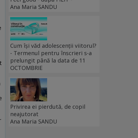
Ana Maria SANDU
e
Cum își văd adolescenții viitorul?
- Termenul pentru înscrieri s-a
prelungit până la data de 11
t
OCTOMBRIE
ă
e
Privirea ei pierdută, de copil
neajutorat
r
Ana Maria SANDU