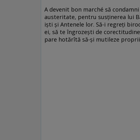
A devenit bon marché să condamni E
austeritate, pentru susţinerea lui B
işti şi Antenele lor. Să-i regreţi bir
ei, să te îngrozeşti de corectitudine
pare hotărîtă să-şi mutileze propriil