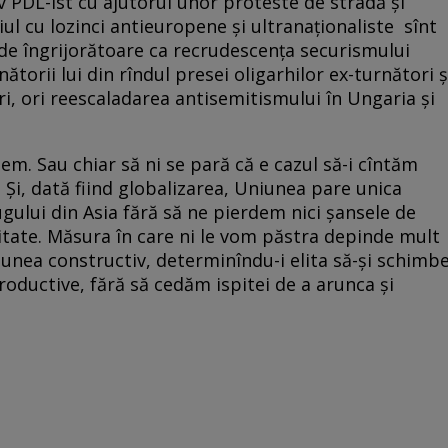
v PDL-ist cu ajutorul unor proteste de stradă şi
iul cu lozinci antieuropene şi ultranaţionaliste sînt
fel de îngrijorătoare ca recrudescenţa securismului
ătorii lui din rîndul presei oligarhilor ex-turnători ş
ari, ori reescaladarea antisemitismului în Ungaria şi
m. Sau chiar să ni se pară că e cazul să-i cîntăm
 Şi, dată fiind globalizarea, Uniunea pare unica
gului din Asia fără să ne pierdem nici şansele de
ritate. Măsura în care ni le vom păstra depinde mult
iunea constructiv, determinîndu-i elita să-şi schimb
oductive, fără să cedăm ispitei de a arunca şi