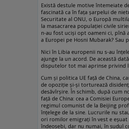
Există destule motive întemeiate de 
fascinată ca în faţa şarpelui de niet
Securitate al ONU, o Europă multilat
la masacrarea populaţiei civile sirie
n-au fost ucişi opt oameni ci, pînă
a Europei pe Hosni Mubarak? Sau p
Nici în Libia europenii nu s-au înţel
ajunge la un acord. De această dată
disputelor tot mai aprinse privind l
Cum şi politica UE faţă de China, ca
de opoziţie şi-şi torturează disiden
desăvîrşire. În schimb, după cum no
faţă de China: cea a Comisiei Europ
regimul comunist de la Beijing pro
înţelege de la sine. Lucrurile nu st
ori romilor emigraţi în vest e eşuat
îndeosebi, dar nu numai, în sudul c