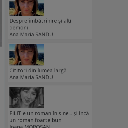
Despre îmbătrînire și alți
demoni
Ana Maria SANDU
Cititori din lumea largă
Ana Maria SANDU
FILIT e un roman în sine... și încă
un roman foarte bun
Ioana MOROȘAN