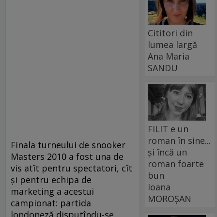
Cititori din
lumea largă
Ana Maria
SANDU
FILIT e un
roman în sine...
Finala turneului de snooker
și încă un
Masters 2010 a fost una de
roman foarte
vis atît pentru spectatori, cît
bun
şi pentru echipa de
Ioana
marketing a acestui
MOROȘAN
campionat: partida
londoneză disputîndu-se