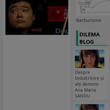
Barburisme
DILEMA
BLOG
Despre
îmbătrînire și
alți demoni
Ana Maria
SANDU