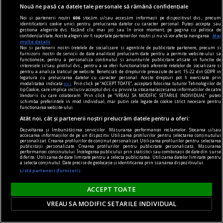
Nouă ne pasă ca datele tale personale să rămână confidențiale
Noi și partenerii noștri
606
stocăm și/sau accesăm informații pe dispozitivul dvs., precum
identificatorii cookie unici pentru prelucrarea datelor cu caracter personal. Puteți accepta sau
gestiona alegerile dvs. făcând clic mai jos sau în orice moment, pe pagina cu politica de
confidențialitate. Aceste alegeri vor fi raportate partenerilor noștri și nu vă vor afecta navigarea.
Mai
multe detalii
Noi si partenerii nostri (retelele de socializare si agentiile de publicitate partenere, precum si
furnizorii nostri de servicii de date analitice) prelucram date pentru a permite website-ului sa
functioneze, pentru a personaliza continutul si anunturile publicitare afisate in functie de
interesele si/sau profilul dvs., pentru a va oferi functionalitati aferente retelelor de socializare si
pentru a analiza traficul pe website. Beneficiati de drepturile prevazute de art. 15-22 din GDPR in
legatura cu prelucrarea datelor cu caracter personal. Aceste drepturi pot fi exercitate prin
modalitatea indicata
aici
. Prin click pe “ACCEPT TOATE”, acceptati folosirea tuturor Tehnologiilor de
tip Cookie, care implica inclusiv acceptul dvs. cu privire la stocarea/accesarea informatiilor de catre
Vendor-ii cu care colaboram. Prin click pe “VREAU SA MODIFIC SETARILE INDIVIDUAL” puteti
schimba preferintele in mod individual, mai putin cele legate de cookie strict necesare pentru
functionarea website-ului.
Atât noi, cât și partenerii noștri prelucrăm datele pentru a oferi:
Madridul, în alertă după ce SUA și Israel pun sub
Dezvoltarea și îmbunătățirea serviciilor. Măsurarea performanței reclamelor. Stocarea și/sau
accesarea informațiilor de pe un dispozitiv. Utilizarea profilurilor pentru selectarea conținutului
semnul întrebării statutul enclavelor spaniole
personalizat. Crearea profilurilor de conținut personalizat. Utilizarea profilurilor pentru selectarea
publicității personalizate. Crearea profilurilor pentru publicitate personalizată. Măsurarea
din Africa
performanței conținutului. Înțelegerea publicului prin statistici sau combinații de date din surse
diferite. Utilizarea de date limitate pentru a selecta publicitatea. Utilizarea datelor limitate pentru
Tot mai multe semne de întrebare apar cu
a selecta conținutul. Date precise de geolocație și identificarea prin scanarea dispozitivului.
Listă parteneri (furnizori)
privire la cine ar sări în ajutorul Madridului, dacă
Marocul ar acționa împotriva enclavelor spaniole
ACCEPT TOATE
Ceuta și Melilla.
VREAU SA MODIFIC SETARILE INDIVIDUAL