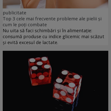
publicitate
Top 3 cele mai frecvente probleme ale pielii și
cum le poți combate
Nu uita să faci schimbări și în alimentație:
consumă produse cu indice glicemic mai scăzut
și evită excesul de lactate.