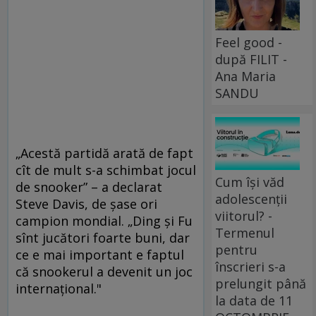
Feel good -
după FILIT -
Ana Maria
SANDU
„Acestă partidă arată de fapt
cît de mult s-a schimbat jocul
Cum își văd
de snooker” – a declarat
adolescenții
Steve Davis, de şase ori
viitorul? -
campion mondial. „Ding şi Fu
Termenul
sînt jucători foarte buni, dar
pentru
ce e mai important e faptul
înscrieri s-a
că snookerul a devenit un joc
prelungit până
internaţional."
la data de 11