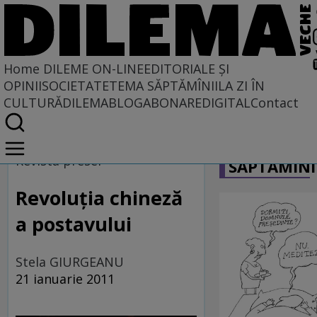
Home
DILEME ON-LINE
EDITORIALE ȘI
OPINII
SOCIETATE
TEMA SĂPTĂMÎNII
LA ZI ÎN
CULTURĂ
DILEMABLOG
ABONARE
DIGITAL
Contact
Home
CARICATU
Dileme on-line
Revista presei
SĂPTĂMÎNI
Revoluţia chineză
a postavului
Stela GIURGEANU
21 ianuarie 2011