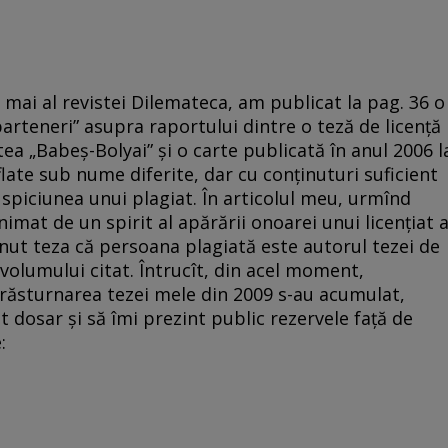
 mai al revistei Dilemateca, am publicat la pag. 36 o
 parteneri” asupra raportului dintre o teză de licenţă
tea „Babeş-Bolyai” şi o carte publicată în anul 2006 l
late sub nume diferite, dar cu conţinuturi suficient
spiciunea unui plagiat. În articolul meu, urmînd
imat de un spirit al apărării onoarei unui licenţiat a
ţinut teza că persoana plagiată este autorul tezei de
l volumului citat. Întrucît, din acel moment,
ăsturnarea tezei mele din 2009 s-au acumulat,
 dosar şi să îmi prezint public rezervele faţă de
: