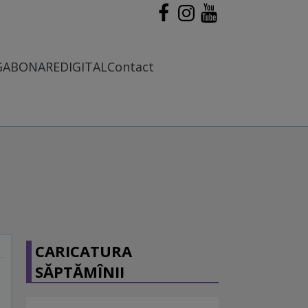
G
ABONARE
DIGITAL
Contact
CARICATURA
SĂPTĂMÎNII