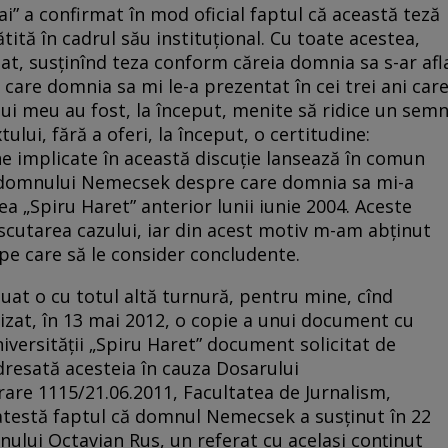
i” a confirmat în mod oficial faptul că această teză
tită în cadrul său instituţional. Cu toate acestea,
, susţinînd teza conform căreia domnia sa s-ar afl
e care domnia sa mi le-a prezentat în cei trei ani car
lui meu au fost, la început, menite să ridice un sem
ului, fără a oferi, la început, o certitudine:
ne implicate în această discuţie lansează în comun
l domnului Nemecsek despre care domnia sa mi-a
ea „Spiru Haret” anterior lunii iunie 2004. Aceste
scutarea cazului, iar din acest motiv m-am abţinut
pe care să le consider concludente.
uat o cu totul altă turnură, pentru mine, cînd
at, în 13 mai 2012, o copie a unui document cu
iversităţii „Spiru Haret” document solicitat de
adresată acesteia în cauza Dosarului
rare 1115/21.06.2011, Facultatea de Jurnalism,
 atestă faptul că domnul Nemecsek a susţinut în 22
nului Octavian Rus, un referat cu acelaşi conţinut