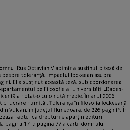
 domnul Rus Octavian Vladimir a susţinut o teză de
are despre toleranţă, impactul lockeean asupra
agini. El a susţinut această teză, sub coordonarea
epartamentul de Filosofie al Universităţii „Babeş-
 licenţă a notat-o cu o notă medie. În anul 2006,
o lucrare numită „Toleranţa în filosofia lockeeană”,
din Vulcan, în judeţul Hunedoara, de 226 pagini*. În
izează faptul că drepturile aparţin editurii
la pagina 17 la pagina 77 a cărţii domnului