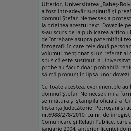
Ulterior, Universitatea „Babeş-Bolya
a fost într-adevăr susţinută şi pregă
domnul Ştefan Nemecsek a protestat
la originea acestui text. Dovezile p
s-au scurs de la publicarea articolu
de întrebare asupra paternităţii text
fotografii în care cele două persoa
volumul menţionat şi un referat a
spus că este susţinut la Universitat
probe au făcut doar probabilă redi
să mă pronunţ în lipsa unor dovezi 
Cu toate acestea, evenimentele au l
domnul Ştefan Nemecsek mi-a furniz
semnătura şi ştampila oficială a Un
Instanţa Judecătoriei Petroşani şi 
nr.6988/278/2010, cu nr. de înregist
Comunicare şi Relaţii Publice, care
ianuarie 2004, anterior licenţei dom