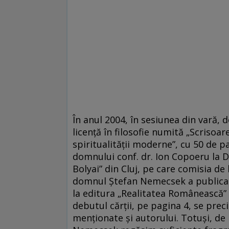
În anul 2004, în sesiunea din vară,
licenţă în filosofie numită „Scriso
spiritualităţii moderne”, cu 50 de p
domnului conf. dr. Ion Copoeru la D
Bolyai” din Cluj, pe care comisia de
domnul Ştefan Nemecsek a publicat 
la editura „Realitatea Românească” 
debutul cărţii, pe pagina 4, se prec
menţionate şi autorului. Totuşi, de 