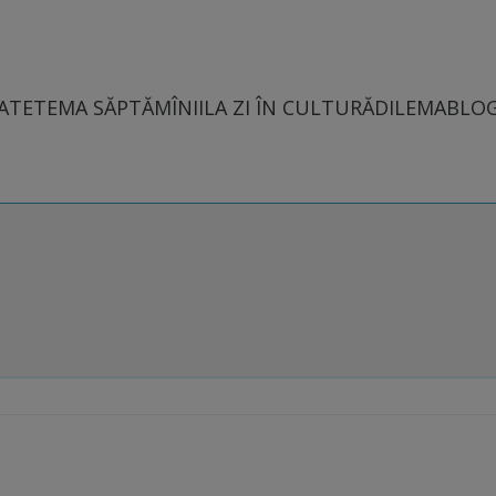
ATE
TEMA SĂPTĂMÎNII
LA ZI ÎN CULTURĂ
DILEMABLO