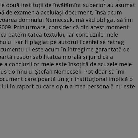
cele două instituţii de învăţămînt superior au asumat
robă de examen a aceluiaşi document, însă acum
avoarea domnului Nemecsek, mă văd obligat să îmi
 2009. Prin urmare, consider că din acest moment
ica paternitatea textului, iar concluziile mele
ului l-ar fi plagiat pe autorul licenţei se retrag
ocumentului este acum în întregime garantată de
oartă responsabilitatea morală şi juridică a
e a concluziilor mele este însoţită de scuzele mele
dus domnului Ştefan Nemecsek. Pot doar să îmi
ocument care poartă un gir instituţional implică o
ului în raport cu care opinia mea personală nu este