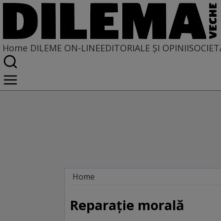
Home
DILEME ON-LINE
EDITORIALE ȘI OPINII
SOCIET
Home
Dileme on-line
Reparaţie morală