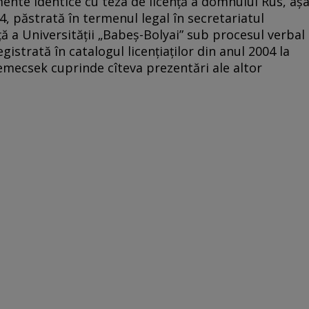
nte identice cu teza de licenţă a domnului Rus, aş
4, păstrată în termenul legal în secretariatul
nţă a Universităţii „Babeş-Bolyai” sub procesul verbal
istrată în catalogul licenţiaţilor din anul 2004 la
Nemecsek cuprinde cîteva prezentări ale altor