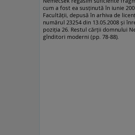
Nemecsek regăsim suficiente fragme
cum a fost ea susţinută în iunie 200
Facultăţii, depusă în arhiva de lice
numărul 23254 din 13.05.2008 şi înreg
poziţia 26. Restul cărţii domnului 
gînditori moderni (pp. 78-88).