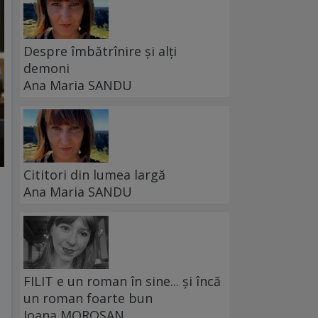
Despre îmbătrînire și alți
demoni
Ana Maria SANDU
Cititori din lumea largă
Ana Maria SANDU
FILIT e un roman în sine... și încă
un roman foarte bun
Ioana MOROȘAN