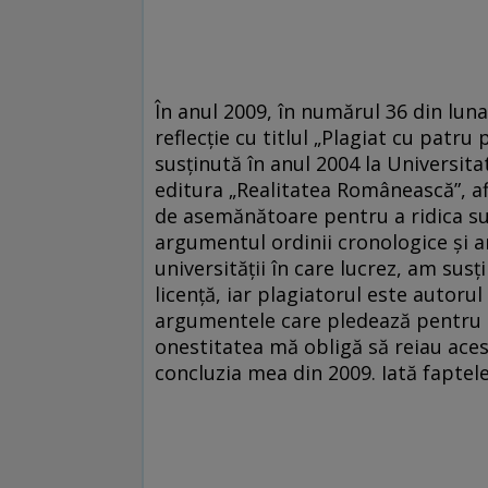
În anul 2009, în numărul 36 din luna
reflecţie cu titlul „Plagiat cu patru
susţinută în anul 2004 la Universita
editura „Realitatea Românească”, af
de asemănătoare pentru a ridica su
argumentul ordinii cronologice şi an
universităţii în care lucrez, am sus
licenţă, iar plagiatorul este autoru
argumentele care pledează pentru r
onestitatea mă obligă să reiau acest
concluzia mea din 2009. Iată faptele