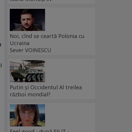
Noi, cînd se ceartă Polonia cu
Ucraina
a
Sever VOINESCU
l
Putin și Occidentul Al treilea
război mondial?
Feel good - după FILIT -