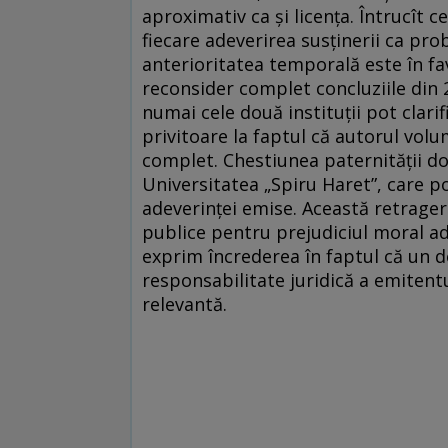
aproximativ ca şi licenţa. Întrucît 
fiecare adeverirea susţinerii ca p
anterioritatea temporală este în f
reconsider complet concluziile din
numai cele două instituţii pot clarif
privitoare la faptul că autorul volum
complet. Chestiunea paternităţii d
Universitatea „Spiru Haret”, care p
adeverinţei emise. Această retrager
publice pentru prejudiciul moral a
exprim încrederea în faptul că un d
responsabilitate juridică a emitent
relevantă.