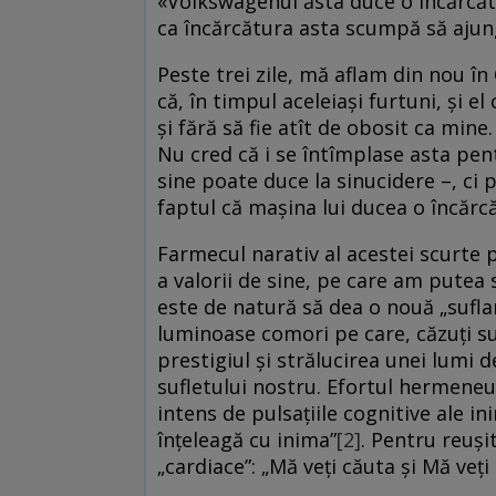
«Volkswagenul ăsta duce o încărcă
ca încărcătura asta scumpă să ajung
Peste trei zile, mă aflam din nou în 
că, în timpul aceleiași furtuni, și 
și fără să fie atît de obosit ca mine
Nu cred că i se întîmplase asta pent
sine poate duce la sinucidere –, ci
faptul că mașina lui ducea o încărc
Farmecul narativ al acestei scurte 
a valorii de sine, pe care am putea
este de natură să dea o nouă „suflar
luminoase comori pe care, căzuți sub
prestigiul și strălucirea unei lumi d
sufletului nostru. Efortul hermeneuti
intens de pulsațiile cognitive ale in
înţeleagă cu inima”
[2]
. Pentru reuși
„cardiace”: „Mă veţi căuta şi Mă veţi