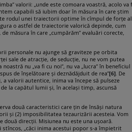
limba” valorii: „unde este comoara voastră, acolo va f
întem capabili să iubim doar în măsura în care știm
ste rodul unei traiectorii optime în cîmpul de forțe al
sigura o astfel de traiectorie valorică depinde, cum
, de măsura în care „cumpărăm” evaluări corecte,
rii personale nu ajunge să graviteze pe orbita
ței sale de atracție, de seducție, nu ne vom putea
 noastră nu „va fi cu noi”, nu va „lucra” în beneficiul
nespus de înşelătoare şi deznădăjduit de rea”
[6]
. De
, a valorii autentice, inima va începe să pulseze
de la capătul lumii și, în același timp, ascunsă
rva două caracteristici care țin de însăși natura
rii și (2) imposibilitatea tezaurizării acesteia. Vom
e două direcții. Misiunea nu este una ușoară.
 stîncos, „căci inima acestui popor s-a împietrit