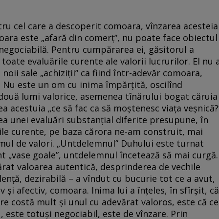
tru cel care a descoperit comoara, vînzarea acesteia
moara este „afară din comerț”, nu poate face obiectul
enegociabilă. Pentru cumpărarea ei, găsitorul a
, toate evaluările curente ale valorii lucrurilor. El nu 
 noii sale „achiziții” ca fiind într-adevăr comoara,
”. Nu este un om cu inima împărțită, oscilînd
e două lumi valorice, asemenea tînărului bogat căruia
rea acestuia „ce să fac ca să moştenesc viaţa veşnică?
a unei evaluări substanțial diferite presupune, în
ile curente, pe baza cărora ne-am construit, mai
mul de valori. „Untdelemnul” Duhului este turnat
înt „vase goale”, untdelemnul încetează să mai curgă.
ărat valoarea autentică, desprinderea de vechile
lență, dezirabilă – a vîndut cu bucurie tot ce a avut,
i afectiv, comoara. Inima lui a înțeles, în sfîrșit, că
are costă mult și unul cu adevărat valoros, este că ce
u, este totuși negociabil, este de vînzare. Prin