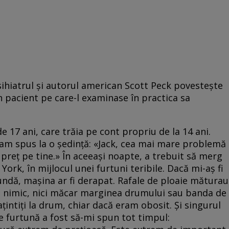
sihiatrul și autorul american Scott Peck povestește
 pacient pe care-l examinase în practica sa
e 17 ani, care trăia pe cont propriu de la 14 ani.
i-am spus la o ședință: «Jack, cea mai mare problemă
i preț pe tine.» În aceeași noapte, a trebuit să merg
ork, în mijlocul unei furtuni teribile. Dacă mi-aș fi
ndă, mașina ar fi derapat. Rafale de ploaie măturau
 nimic, nici măcar marginea drumului sau banda de
ațintiți la drum, chiar dacă eram obosit. Și singurul
 furtună a fost să-mi spun tot timpul: