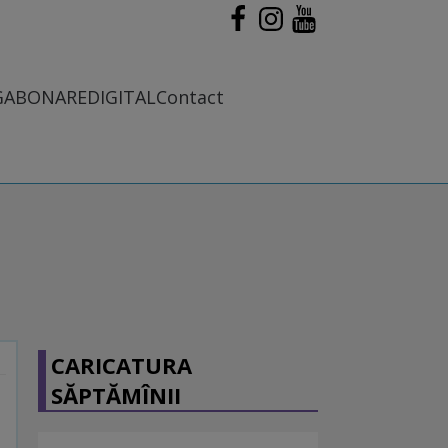
G
ABONARE
DIGITAL
Contact
CARICATURA
SĂPTĂMÎNII