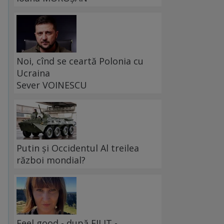
Noi, cînd se ceartă Polonia cu
Ucraina
Sever VOINESCU
Putin și Occidentul Al treilea
război mondial?
Feel good - după FILIT -