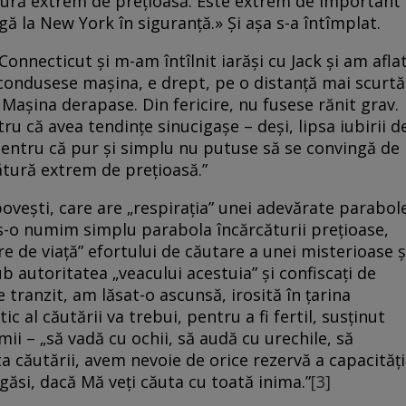
tură extrem de prețioasă. Este extrem de important
ă la New York în siguranță.» Și așa s-a întîmplat.
Connecticut și m-am întîlnit iarăși cu Jack și am afla
el condusese mașina, e drept, pe o distanță mai scurtă
. Mașina derapase. Din fericire, nu fusese rănit grav.
ru că avea tendințe sinucigașe – deși, lipsa iubirii d
 pentru că pur și simplu nu putuse să se convingă de
ătură extrem de prețioasă.”
povești, care are „respirația” unei adevărate parabol
 s-o numim simplu parabola încărcăturii prețioase,
e de viață” efortului de căutare a unei misterioase ș
 autoritatea „veacului acestuia” și confiscați de
e tranzit, am lăsat-o ascunsă, irosită în țarina
c al căutării va trebui, pentru a fi fertil, susținut
imii – „să vadă cu ochii, să audă cu urechile, să
ta căutării, avem nevoie de orice rezervă a capacități
 găsi, dacă Mă veţi căuta cu toată inima.”
[3]