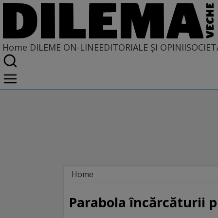
Home
DILEME ON-LINE
EDITORIALE ȘI OPINII
SOCIET
Home
Dileme on-line
Parabola încărcăturii 