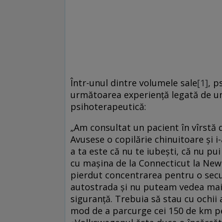
Într-unul dintre volumele sale
[1]
, p
următoarea experiență legată de un
psihoterapeutică:
„Am consultat un pacient în vîrstă d
Avusese o copilărie chinuitoare și 
a ta este că nu te iubești, că nu pu
cu mașina de la Connecticut la New Y
pierdut concentrarea pentru o secu
autostrada și nu puteam vedea mai
siguranță. Trebuia să stau cu ochii 
mod de a parcurge cei 150 de km pe