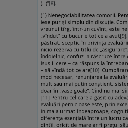
(...)”
[8]
.
(1) Nenegociabilitatea comorii. Pen
iese pur și simplu din discuție. Co
vreunui tîrg, într-un cuvînt, este n
„vîndut” cu bucurie tot ce a avut
[9]
păstrat, sceptic în privința evaluării
nicio rezervă cu titlu de „asigurare
îndoielnic, confuz la răscruce într
Isus îi cere – ca răspuns la întreba
– să vîndă tot ce are
[10]
. Cumpărare
mod necesar, renunțarea la evaluăr
mult sau mai puțin conștient, siste
doar în „vase goale”. Cînd nu mai s
[11]
Pentru cel care a găsit cu adev
evaluări pernicioase este, prin exce
inima a urmat îndeaproape, cognitiv ș
diferența esențială între un lucru c
dintîi, oricît de mare ar fi prețul să