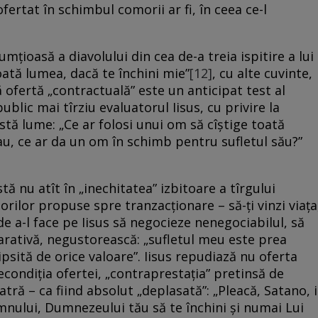
fertat în schimbul comorii ar fi, în ceea ce-l
țioasă a diavolului din cea de-a treia ispitire a lui
r toată lumea, dacă te închini mie”
[12]
, cu alte cuvinte,
ă ofertă „contractuală” este un anticipat test al
ublic mai tîrziu evaluatorul Iisus, cu privire la
stă lume: „Ce ar folosi unui om să cîştige toată
Sau, ce ar da un om în schimb pentru sufletul său?”
tă nu atît în „inechitatea” izbitoare a tîrgului
orilor propuse spre tranzacționare – să-ți vinzi viața
 de a-l face pe Iisus să negocieze nenegociabilul, să
rativă, negustorească: „sufletul meu este prea
lipsită de orice valoare”. Iisus repudiază nu oferta
recondiția ofertei, „contraprestația” pretinsă de
tră – ca fiind absolut „deplasată”: „Pleacă, Satano, i
omnului, Dumnezeului tău să te închini şi numai Lui