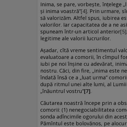
Inima, se pare, vorbește, înțelege „
şi inima voastră”
[4]
. Prin urmare, s
să valorizăm. Altfel spus, iubirea e
valorilor. Iar capacitatea de a ne a
spuneam într-un articol anterior
[5]
legitime ale valorii lucrurilor.
Așadar, cîtă vreme sentimentul valo
evaluatoare a comorii, în cîmpul for
iubi pe noi înșine cu adevărat, inima
nostru. Căci, din fire, „inima este 
îndată însă ce a „luat urma” comorii
după ritmul unei alte lumi, al Lumii 
„înăuntrul vostru”
[7]
.
Căutarea noastră începe prin a obse
comorii: (1) nenegociabilitatea como
sonda adîncimile ogorului din acest
Pămîntul este bolovănos, pe alocuri