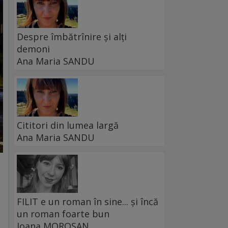
Despre îmbătrînire și alți
demoni
Ana Maria SANDU
Cititori din lumea largă
Ana Maria SANDU
FILIT e un roman în sine... și încă
un roman foarte bun
Ioana MOROȘAN