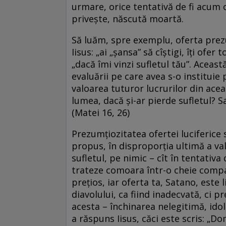
urmare, orice tentativă de fi acum o
privește, născută moartă.
Să luăm, spre exemplu, oferta prezum
Iisus: „ai „șansa” să cîștigi, îți ofe
„dacă îmi vinzi sufletul tău”. Aceast
evaluării pe care avea s-o instituie p
valoarea tuturor lucrurilor din acea
lumea, dacă şi-ar pierde sufletul? 
(Matei 16, 26)
Prezumțiozitatea ofertei luciferice s
propus, în disproporția ultimă a val
sufletul, pe nimic – cît în tentativa
trateze comoara într-o cheie compa
prețios, iar oferta ta, Satano, este 
diavolului, ca fiind inadecvată, ci p
acesta – închinarea nelegitimă, idola
a răspuns Iisus, căci este scris: „D