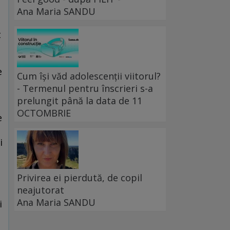
Ana Maria SANDU
t
e
Cum își văd adolescenții viitorul?
- Termenul pentru înscrieri s-a
prelungit până la data de 11
OCTOMBRIE
e
i
Privirea ei pierdută, de copil
neajutorat
Ana Maria SANDU
i