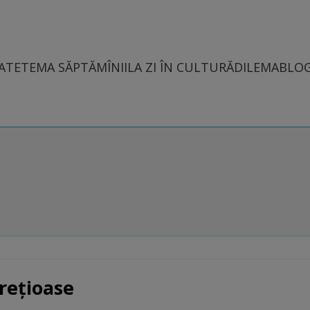
ATE
TEMA SĂPTĂMÎNII
LA ZI ÎN CULTURĂ
DILEMABLO
prețioase