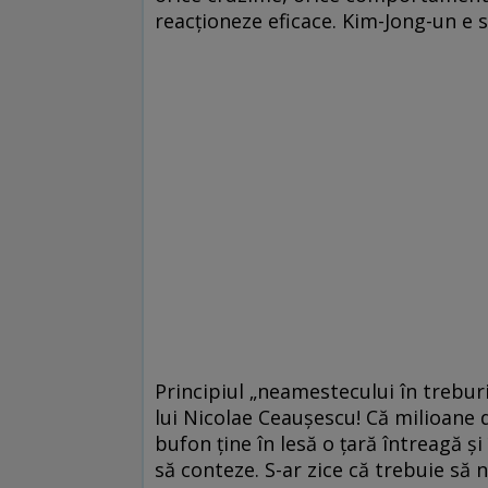
reacţioneze eficace. Kim-Jong-un e 
Principiul „neamestecului în treburil
lui Nicolae Ceauşescu! Că milioane d
bufon ţine în lesă o ţară întreagă ş
să conteze. S-ar zice că trebuie să 