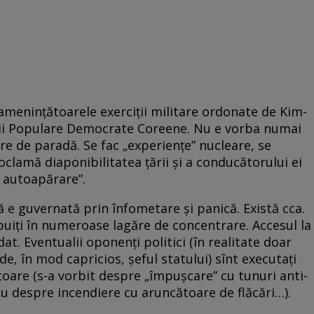
ameninţătoarele exerciţii militare ordonate de Kim-
cii Populare Democrate Coreene. Nu e vorba numai
e de paradă. Se fac „experienţe” nucleare, se
lamă diaponibilitatea ţării şi a conducătorului ei
 autoapărare”.
 e guvernată prin înfometare şi panică. Există cca.
ribuiţi în numeroase lagăre de concentrare. Accesul la
dat. Eventualii oponenţi politici (în realitate doar
e, în mod capricios, şeful statului) sînt executaţi
are (s-a vorbit despre „împuşcare” cu tunuri anti-
 sau despre incendiere cu aruncătoare de flăcări…).