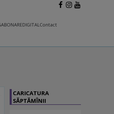
G
ABONARE
DIGITAL
Contact
CARICATURA
SĂPTĂMÎNII