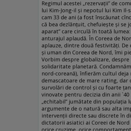
Regimul acestei „rezervaţii” de comu
lui Kim-Jong-il şi nepotul lui Kim Il
cam 33 de ani (a fost înscăunat cînd 
că bea dezlănţuit, chefuieşte şi se 
aparat” care circulă în toată lumea:
anturajul aplaudă. În Coreea de No
aplauze, dintre două festivităţi. De
şi uman din Coreea de Nord, îmi pie
Vorbim despre globalizare, despre d
solidaritate planetară. Condamnăm
nord-coreană), înfierăm cultul deja 
demascatoare de mare rating, dar 
survolări de control şi cu foarte ţa
vinovate pentru decizia din anii `40 
„echitabil” jumătate din populaţia lui
argumente de o natură sau alta imp
intervenţii directe sau discrete în d
dictatorii asiatici ai Coreei de Nor
orice cruzime, orice comportament, o