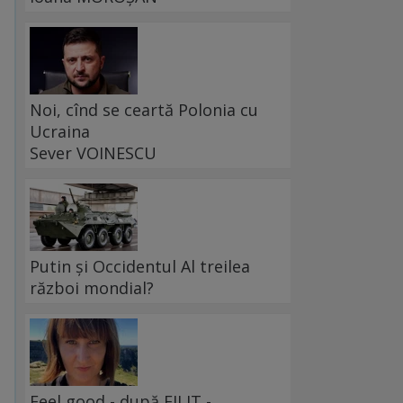
Noi, cînd se ceartă Polonia cu
Ucraina
Sever VOINESCU
Putin și Occidentul Al treilea
război mondial?
Feel good - după FILIT -