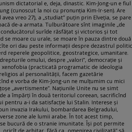
nism dictatorial e, deja, dinastic. Kim-Jong-un e fiul
-sung (cunoscut la noi cu pronunţia Kim-Ir-sen). Are
avea vreo 27), a „studiat” puţin prin Elveţia, se pare
joacă de-a armata. Tulburătoare sînt imaginile „de
 conducătorul surîde răsfăţat şi victorios şi tot
rd se moare cu urale, se moare în pauza dintre două
 cîte ori dau peste informaţii despre dezastrul politi
rd reperele geopolitice, geostrategice, umanitare.
repturile omului, despre „valori”, democraţie şi
 xenofobia (practicată programatic de ideologia
religios al personalităţii, facem gazetărie
cînd e vorba de Kim-Jong-un ne mulţumim cu mici
nţoşe „avertismente”. Naţiunile Unite nu se simt
de a împărţi în două teritoriul coreean, sacrificînd
 pentru a-i da satisfacţie lui Stalin. Interese şi
un invazia Irakului, bombardarea Belgradului,
iverse zone ale lumii arabe. În tot acest timp,
d se bucură de o stranie imunitate. Îşi pot permite
ricît de arbitar, fără ca „omenirea civilizată” să