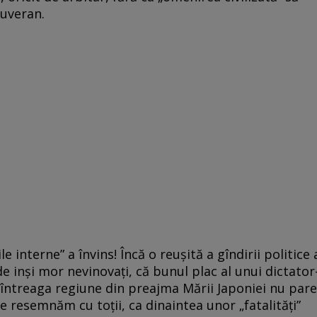
suveran.
e interne” a învins! Încă o reuşită a gîndirii politice 
e inşi mor nevinovaţi, că bunul plac al unui dictator
i întreaga regiune din preajma Mării Japoniei nu pare
ne resemnăm cu toţii, ca dinaintea unor „fatalităţi”