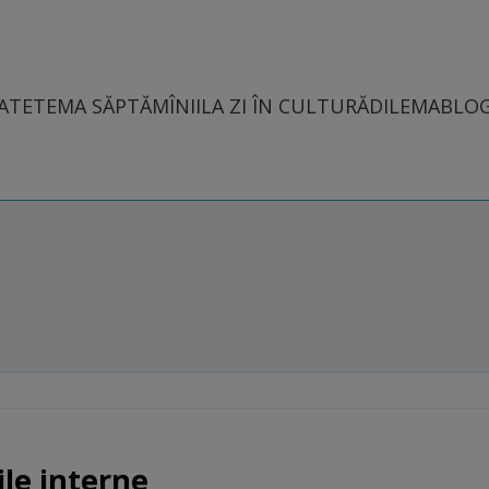
ATE
TEMA SĂPTĂMÎNII
LA ZI ÎN CULTURĂ
DILEMABLO
le interne