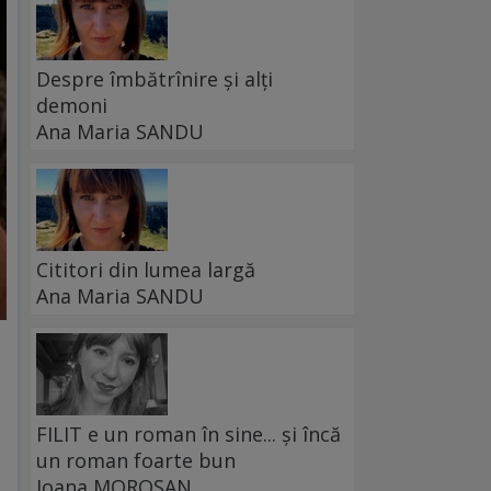
Despre îmbătrînire și alți
demoni
Ana Maria SANDU
Cititori din lumea largă
Ana Maria SANDU
FILIT e un roman în sine... și încă
un roman foarte bun
Ioana MOROȘAN