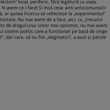
estem” local, periferic, fără legătură cu viaţa,
e. N-avem ce-i face! Şi încă ceva: anti-anticomuniştii
ă, ar putea încerca să reflecteze la „experimentul”
vitate. Nu mai avem de a face, aici, cu „trecutul
te de dragul unui viitor mai optimist, nu mai avem
nui sistem politic care a funcţionat pe bază de sînge
, dar care, să nu fim „dogmatici”, a avut şi părţile