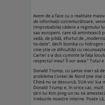
Avem de a face cu o realitate masiv
de informaţii cutremurătoare, ven
(improbabila) cădere a regimului lui
sau europeni, care să amintească pi
vadă, de pildă, efortul de „moderni
to-date”, decît bomba cu hidrogen ş
cine ştie ce dificultăţi cu recunoaşt
Carter s-a dus cuminte la faţa locul
respectul meu? Îl vor avea.” Totul 
Donald Trump, cu şanse mari să dev
problema Coreei de Nord ţine mai c
Chină nu se descurcă, SUA vor lua m
Donald Trump e, în orice caz, mult 
ţării lui Kim-Jong-un nu ne amestec
treburile noastre interne. Poate c