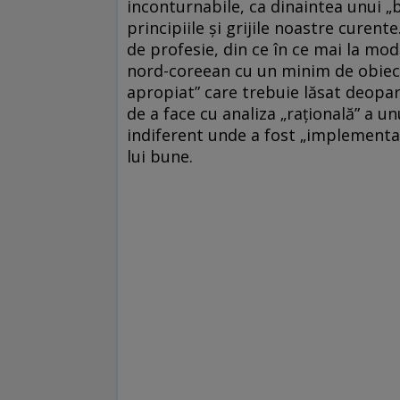
inconturnabile, ca dinaintea unui „bl
principiile şi grijile noastre curent
de profesie, din ce în ce mai la mod
nord-coreean cu un minim de obiecti
apropiat” care trebuie lăsat deopar
de a face cu analiza „raţională” a u
indiferent unde a fost „implementat”
lui bune.