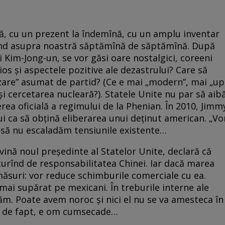
ă, cu un prezent la îndemînă, cu un amplu inventar
ind asupra noastră săptămînă de săptămînă. După
 Kim-Jong-un, se vor găsi oare nostalgici, coreeni
os şi aspectele pozitive ale dezastrului? Care să
zare” asumat de partid? (Ce e mai „modern”, mai „up
i cercetarea nucleară?). Statele Unite nu par să aib
erea oficială a regimului de la Phenian. În 2010, Jimm
ui ca să obţină eliberarea unui deţinut american. „Vo
e să nu escaladăm tensiunile existente…
ină noul preşedinte al Statelor Unite, declară că
urînd de responsabilitatea Chinei. Iar dacă marea
ăsuri: vor reduce schimburile comerciale cu ea.
mai supărat pe mexicani. În treburile interne ale
ăm. Poate avem noroc şi nici el nu se va amesteca în
ă, de fapt, e om cumsecade…