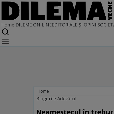
Home
DILEME ON-LINE
EDITORIALE ȘI OPINII
SOCIET
Home
Dileme on-line
Blogurile Adevărul
Neamestecul în treburi