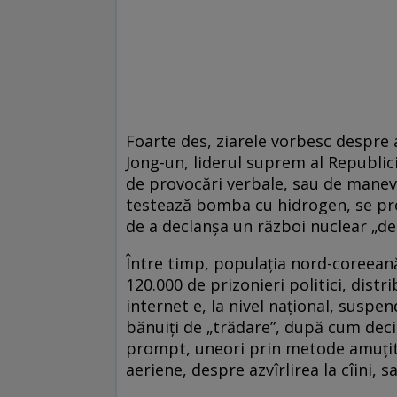
Foarte des, ziarele vorbesc despre 
Jong-un, liderul suprem al Republi
de provocări verbale, sau de manevr
testează bomba cu hidrogen, se proc
de a declanşa un război nuclear „de
Între timp, populaţia nord-coreeană
120.000 de prizonieri politici, dist
internet e, la nivel naţional, suspen
bănuiţi de „trădare”, după cum decid
prompt, uneori prin metode amuţito
aeriene, despre azvîrlirea la cîini,