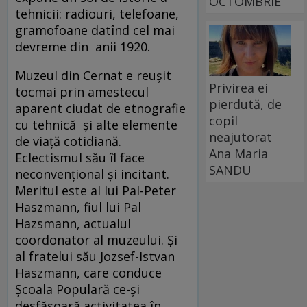
OCTOMBRIE
tehnicii: radiouri, telefoane,
gramofoane datînd cel mai
devreme din anii 1920.
Muzeul din Cernat e reușit
Privirea ei
tocmai prin amestecul
pierdută, de
aparent ciudat de etnografie
copil
cu tehnică și alte elemente
neajutorat
de viață cotidiană.
Ana Maria
Eclectismul său îl face
SANDU
neconvențional și incitant.
Meritul este al lui Pal-Peter
Haszmann, fiul lui Pal
Hazsmann, actualul
coordonator al muzeului. Și
al fratelui său Jozsef-Istvan
Haszmann, care conduce
Școala Populară ce-și
desfășoară activitatea în