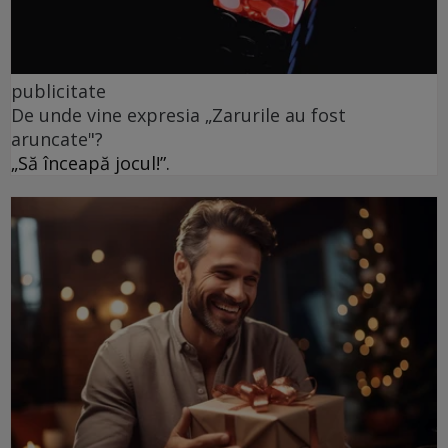
publicitate
De unde vine expresia „Zarurile au fost
aruncate"?
„Să înceapă jocul!”.