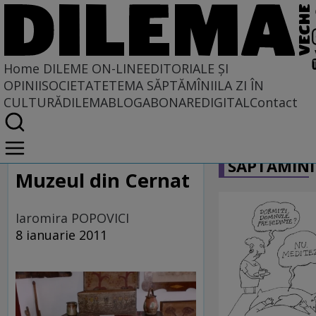
Home
DILEME ON-LINE
EDITORIALE ȘI
OPINII
SOCIETATE
TEMA SĂPTĂMÎNII
LA ZI ÎN
CULTURĂ
DILEMABLOG
ABONARE
DIGITAL
Contact
Home
CARICATU
Dileme on-line
SĂPTĂMÎNI
Muzeul din Cernat
Iaromira POPOVICI
8 ianuarie 2011