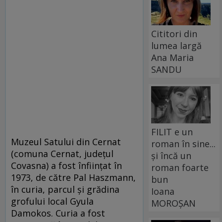
Cititori din
lumea largă
Ana Maria
SANDU
FILIT e un
Muzeul Satului din Cernat
roman în sine...
(comuna Cernat, județul
și încă un
Covasna) a fost înființat în
roman foarte
1973, de către Pal Haszmann,
bun
în curia, parcul și grădina
Ioana
grofului local Gyula
MOROȘAN
Damokos. Curia a fost