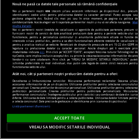
rol important în identificarea, caracterizarea și
Nouă ne pasă ca datele tale personale să rămână confidențiale
stadializarea multor tipuri de cancer, însă
Noi și partenerii noștri
606
stocăm și/sau accesăm informații pe dispozitivul dvs., precum
identificatorii cookie unici pentru prelucrarea datelor cu caracter personal. Puteți accepta sau
investigația optimă diferă în funcție de organul
gestiona alegerile dvs. făcând clic mai jos sau în orice moment, pe pagina cu politica de
confidențialitate. Aceste alegeri vor fi raportate partenerilor noștri și nu vă vor afecta navigarea.
Mai
afectat.
multe detalii
Noi si partenerii nostri (retelele de socializare si agentiile de publicitate partenere, precum si
furnizorii nostri de servicii de date analitice) prelucram date pentru a permite website-ului sa
functioneze, pentru a personaliza continutul si anunturile publicitare afisate in functie de
interesele si/sau profilul dvs., pentru a va oferi functionalitati aferente retelelor de socializare si
pentru a analiza traficul pe website. Beneficiati de drepturile prevazute de art. 15-22 din GDPR in
legatura cu prelucrarea datelor cu caracter personal. Aceste drepturi pot fi exercitate prin
modalitatea indicata
aici
. Prin click pe “ACCEPT TOATE”, acceptati folosirea tuturor Tehnologiilor de
tip Cookie, care implica inclusiv acceptul dvs. cu privire la stocarea/accesarea informatiilor de catre
Vendor-ii cu care colaboram. Prin click pe “VREAU SA MODIFIC SETARILE INDIVIDUAL” puteti
schimba preferintele in mod individual, mai putin cele legate de cookie strict necesare pentru
functionarea website-ului.
Atât noi, cât și partenerii noștri prelucrăm datele pentru a oferi:
Dezvoltarea și îmbunătățirea serviciilor. Măsurarea performanței reclamelor. Stocarea și/sau
accesarea informațiilor de pe un dispozitiv. Utilizarea profilurilor pentru selectarea conținutului
personalizat. Crearea profilurilor de conținut personalizat. Utilizarea profilurilor pentru selectarea
publicității personalizate. Crearea profilurilor pentru publicitate personalizată. Măsurarea
performanței conținutului. Înțelegerea publicului prin statistici sau combinații de date din surse
diferite. Utilizarea de date limitate pentru a selecta publicitatea. Utilizarea datelor limitate pentru
a selecta conținutul. Date precise de geolocație și identificarea prin scanarea dispozitivului.
Listă parteneri (furnizori)
ACCEPT TOATE
Cine e tânăra superbă care a apărut la brațul lui
Laurențiu Reghecampf junior. Cât de mare a
VREAU SA MODIFIC SETARILE INDIVIDUAL
crescut Bebeto! A renunțat și la plete