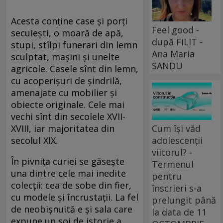
Acesta conține case și porți
Feel good -
secuiești, o moară de apă,
după FILIT -
stupi, stîlpi funerari din lemn
Ana Maria
sculptat, mașini și unelte
SANDU
agricole. Casele sînt din lemn,
cu acoperișuri de șindrilă,
amenajate cu mobilier și
obiecte originale. Cele mai
vechi sînt din secolele XVII-
XVIII, iar majoritatea din
Cum își văd
secolul XIX.
adolescenții
viitorul? -
În pivnița curiei se găsește
Termenul
una dintre cele mai inedite
pentru
colecții: cea de sobe din fier,
înscrieri s-a
cu modele și încrustații. La fel
prelungit până
de neobișnuită e și sala care
la data de 11
expune un soi de istorie a