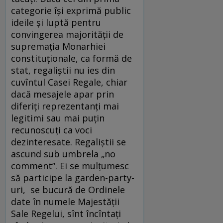
categorie îşi exprimă public
ideile şi luptă pentru
convingerea majorităţii de
supremaţia Monarhiei
constituţionale, ca formă de
stat, regaliştii nu ies din
cuvîntul Casei Regale, chiar
dacă mesajele apar prin
diferiţi reprezentanţi mai
legitimi sau mai puţin
recunoscuţi ca voci
dezinteresate. Regaliştii se
ascund sub umbrela „no
comment”. Ei se mulţumesc
să participe la garden-party-
uri, se bucură de Ordinele
date în numele Majestăţii
Sale Regelui, sînt încîntaţi