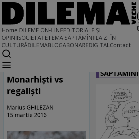
Home
DILEME ON-LINE
EDITORIALE ȘI
OPINII
SOCIETATE
TEMA SĂPTĂMÎNII
LA ZI ÎN
CULTURĂ
DILEMABLOG
ABONARE
DIGITAL
Contact
Home
CARICATU
Dileme on-line
SĂPTĂMÎNI
Monarhişti vs
regalişti
Marius GHILEZAN
15 martie 2016