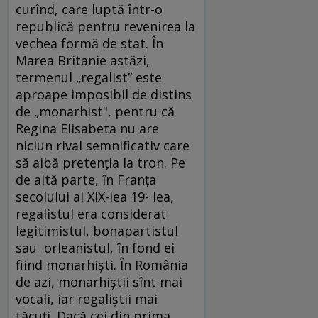
curînd, care luptă într-o
republică pentru revenirea la
vechea formă de stat. În
Marea Britanie astăzi,
termenul „regalist” este
aproape imposibil de distins
de „monarhist", pentru că
Regina Elisabeta nu are
niciun rival semnificativ care
să aibă pretenţia la tron. Pe
de altă parte, în Franţa
secolului al XlX-lea 19- lea,
regalistul era considerat
legitimistul, bonapartistul
sau orleanistul, în fond ei
fiind monarhişti. În România
de azi, monarhiştii sînt mai
vocali, iar regaliştii mai
tăcuţi. Dacă cei din prima