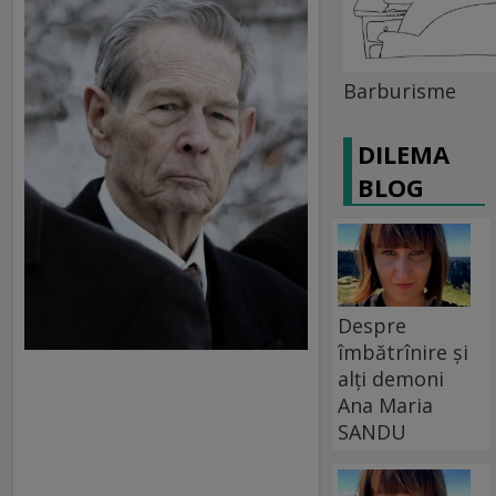
Barburisme
DILEMA
BLOG
Despre
îmbătrînire și
alți demoni
Ana Maria
SANDU