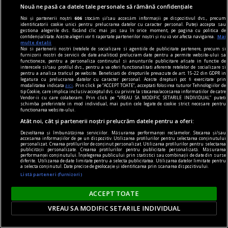
Nouă ne pasă ca datele tale personale să rămână confidențiale
Noi și partenerii noștri
606
stocăm și/sau accesăm informații pe dispozitivul dvs., precum
identificatorii cookie unici pentru prelucrarea datelor cu caracter personal. Puteți accepta sau
gestiona alegerile dvs. făcând clic mai jos sau în orice moment, pe pagina cu politica de
publicitate
confidențialitate. Aceste alegeri vor fi raportate partenerilor noștri și nu vă vor afecta navigarea.
Mai
multe detalii
Grand Hotel Europa sau adevărul minciunilor la
Noi si partenerii nostri (retelele de socializare si agentiile de publicitate partenere, precum si
furnizorii nostri de servicii de date analitice) prelucram date pentru a permite website-ului sa
persoana întîi
functioneze, pentru a personaliza continutul si anunturile publicitare afisate in functie de
interesele si/sau profilul dvs., pentru a va oferi functionalitati aferente retelelor de socializare si
Cu atît mai puțin unul în vogă ca autoficțiunea,
pentru a analiza traficul pe website. Beneficiati de drepturile prevazute de art. 15-22 din GDPR in
legatura cu prelucrarea datelor cu caracter personal. Aceste drepturi pot fi exercitate prin
explorat de nume mari ale ultimelor decenii
modalitatea indicata
aici
. Prin click pe “ACCEPT TOATE”, acceptati folosirea tuturor Tehnologiilor de
tip Cookie, care implica inclusiv acceptul dvs. cu privire la stocarea/accesarea informatiilor de catre
precum Annie Ernaux sau Karl Ove Knausgård.
Vendor-ii cu care colaboram. Prin click pe “VREAU SA MODIFIC SETARILE INDIVIDUAL” puteti
schimba preferintele in mod individual, mai putin cele legate de cookie strict necesare pentru
functionarea website-ului.
Atât noi, cât și partenerii noștri prelucrăm datele pentru a oferi:
Dezvoltarea și îmbunătățirea serviciilor. Măsurarea performanței reclamelor. Stocarea și/sau
accesarea informațiilor de pe un dispozitiv. Utilizarea profilurilor pentru selectarea conținutului
personalizat. Crearea profilurilor de conținut personalizat. Utilizarea profilurilor pentru selectarea
publicității personalizate. Crearea profilurilor pentru publicitate personalizată. Măsurarea
performanței conținutului. Înțelegerea publicului prin statistici sau combinații de date din surse
diferite. Utilizarea de date limitate pentru a selecta publicitatea. Utilizarea datelor limitate pentru
a selecta conținutul. Date precise de geolocație și identificarea prin scanarea dispozitivului.
Listă parteneri (furnizori)
ACCEPT TOATE
VREAU SA MODIFIC SETARILE INDIVIDUAL