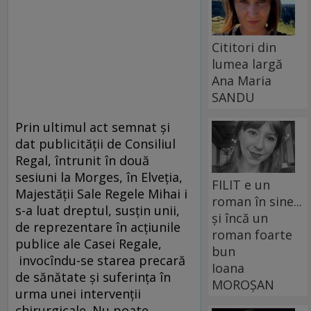
Cititori din
lumea largă
Ana Maria
SANDU
Prin ultimul act semnat şi
dat publicităţii de Consiliul
Regal, întrunit în două
sesiuni la Morges, în Elveţia,
FILIT e un
Majestăţii Sale Regele Mihai i
roman în sine...
s-a luat dreptul, susţin unii,
și încă un
de reprezentare în acţiunile
roman foarte
publice ale Casei Regale,
bun
invocîndu-se starea precară
Ioana
de sănătate şi suferinţa în
MOROȘAN
urma unei intervenţii
chirurgicale. Nu poate