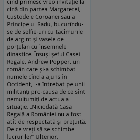
cînd primesc vreo invitaţie la
cină din partea Margaretei,
Custodele Coroanei sau a
Principelui Radu, bucurîndu-
se de selfie-uri cu tacîmurile
de argint şi vasele de
porţelan cu însemnele
dinastice. Însuşi şeful Casei
Regale, Andrew Popper, un
român care şi-a schimbat
numele cînd a ajuns în
Occident, i-a întrebat pe unii
militanţi pro-causa de ce sînt
nemulţumiţi de actuala
situaţie. „Niciodată Casa
Regală a României nu a fost
atît de respectată şi preţuită.
De ce vreţi să se schimbe
lucrurile?” Ulterior,