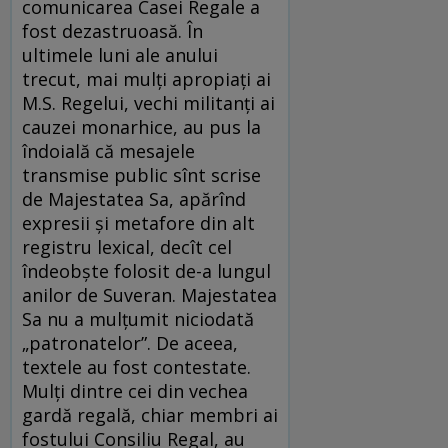
comunicarea Casei Regale a
fost dezastruoasă. În
ultimele luni ale anului
trecut, mai mulţi apropiaţi ai
M.S. Regelui, vechi militanţi ai
cauzei monarhice, au pus la
îndoială că mesajele
transmise public sînt scrise
de Majestatea Sa, apărînd
expresii şi metafore din alt
registru lexical, decît cel
îndeobşte folosit de-a lungul
anilor de Suveran. Majestatea
Sa nu a mulţumit niciodată
„patronatelor”. De aceea,
textele au fost contestate.
Mulţi dintre cei din vechea
gardă regală, chiar membri ai
fostului Consiliu Regal, au