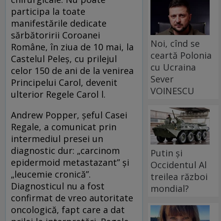
participa la toate
manifestările dedicate
sărbătoririi Coroanei
Noi, cînd se
Române, în ziua de 10 mai, la
ceartă Polonia
Castelul Peleş, cu prilejul
cu Ucraina
celor 150 de ani de la venirea
Sever
Principelui Carol, devenit
VOINESCU
ulterior Regele Carol l.
Andrew Popper, şeful Casei
Regale, a comunicat prin
intermediul presei un
diagnostic dur: „carcinom
Putin și
epidermoid metastazant” şi
Occidentul Al
„leucemie cronică”.
treilea război
Diagnosticul nu a fost
mondial?
confirmat de vreo autoritate
oncologică, fapt care a dat