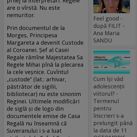
prilej la interpretări. Regele
are o vîrstă. Nu este
nemuritor.
Feel good -
după FILIT -
Prin documentul de la
Ana Maria
Morges, Principesa
SANDU
Margareta a devenit Custode
al Coroanei. Şef al Casei
Regale rămîne Majestatea Sa
Regele Mihai pînă la plecarea
la cele veşnice. Cuvîntul
Cum își văd
„custode” (lat.: arhivar,
adolescenții
păstrător de sigilii,
viitorul? -
bibliotecar) nu este sinonim
Termenul
Reginei. Ultimele modificări
pentru
de siglă şi de logo din
înscrieri s-a
documentele emise de Casa
prelungit până
Regală nu înseamnă că
la data de 11
Suveranului i s-a luat