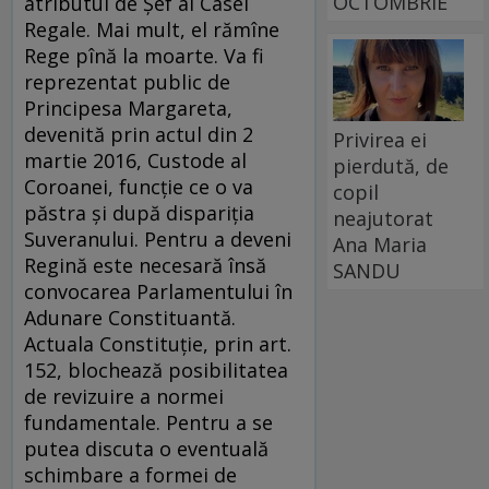
OCTOMBRIE
atributul de Şef al Casei
Regale. Mai mult, el rămîne
Rege pînă la moarte. Va fi
reprezentat public de
Principesa Margareta,
devenită prin actul din 2
Privirea ei
martie 2016, Custode al
pierdută, de
Coroanei, funcţie ce o va
copil
păstra şi după dispariţia
neajutorat
Suveranului. Pentru a deveni
Ana Maria
Regină este necesară însă
SANDU
convocarea Parlamentului în
Adunare Constituantă.
Actuala Constituţie, prin art.
152, blochează posibilitatea
de revizuire a normei
fundamentale. Pentru a se
putea discuta o eventuală
schimbare a formei de