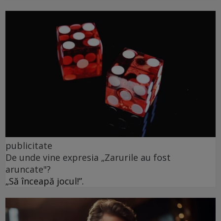
publicitate
De unde vine expresia „Zarurile au fost
aruncate"?
„Să înceapă jocul!”.