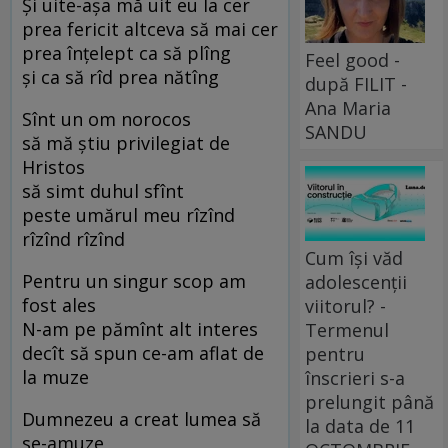
Şi uite-aşa mă uit eu la cer
prea fericit altceva să mai cer
prea înţelept ca să plîng
Feel good -
şi ca să rîd prea nătîng
după FILIT -
Ana Maria
Sînt un om norocos
SANDU
să mă ştiu privilegiat de
Hristos
să simt duhul sfînt
peste umărul meu rîzînd
rîzînd rîzînd
Cum își văd
Pentru un singur scop am
adolescenții
fost ales
viitorul? -
N-am pe pămînt alt interes
Termenul
decît să spun ce-am aflat de
pentru
la muze
înscrieri s-a
prelungit până
Dumnezeu a creat lumea să
la data de 11
se-amuze