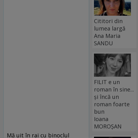
Cititori din
lumea largă
Ana Maria
SANDU
FILIT e un
roman în sine...
și încă un
roman foarte
bun
Ioana
MOROȘAN
Mă uit în rai cu binoclul