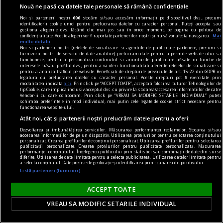
Nouă ne pasă ca datele tale personale să rămână confidențiale
Noi și partenerii noștri
606
stocăm și/sau accesăm informații pe dispozitivul dvs., precum
identificatorii cookie unici pentru prelucrarea datelor cu caracter personal. Puteți accepta sau
gestiona alegerile dvs. făcând clic mai jos sau în orice moment, pe pagina cu politica de
Arafat după ce o ambulanță a fost atacată cu
confidențialitate. Aceste alegeri vor fi raportate partenerilor noștri și nu vă vor afecta navigarea.
Mai
multe detalii
topoare și pietre în Cluj, pe motiv că „fură copii”:
Noi si partenerii nostri (retelele de socializare si agentiile de publicitate partenere, precum si
furnizorii nostri de servicii de date analitice) prelucram date pentru a permite website-ului sa
„O minciună distribuită pe telefon a ajuns să
functioneze, pentru a personaliza continutul si anunturile publicitare afisate in functie de
interesele si/sau profilul dvs., pentru a va oferi functionalitati aferente retelelor de socializare si
însemne un salvator în sala de operație”
pentru a analiza traficul pe website. Beneficiati de drepturile prevazute de art. 15-22 din GDPR in
legatura cu prelucrarea datelor cu caracter personal. Aceste drepturi pot fi exercitate prin
Departamentul pentru Situații de Urgență (DSU)
modalitatea indicata
aici
. Prin click pe “ACCEPT TOATE”, acceptati folosirea tuturor Tehnologiilor de
tip Cookie, care implica inclusiv acceptul dvs. cu privire la stocarea/accesarea informatiilor de catre
avertizează asupra consecințelor grave ale
Vendor-ii cu care colaboram. Prin click pe “VREAU SA MODIFIC SETARILE INDIVIDUAL” puteti
schimba preferintele in mod individual, mai putin cele legate de cookie strict necesare pentru
dezinformării, după ce un echipaj al Ambulanței
functionarea website-ului.
Cluj a fost atacat în timp ce transporta un
Atât noi, cât și partenerii noștri prelucrăm datele pentru a oferi:
pacient la spital, în județul Cluj.
Dezvoltarea și îmbunătățirea serviciilor. Măsurarea performanței reclamelor. Stocarea și/sau
accesarea informațiilor de pe un dispozitiv. Utilizarea profilurilor pentru selectarea conținutului
personalizat. Crearea profilurilor de conținut personalizat. Utilizarea profilurilor pentru selectarea
publicității personalizate. Crearea profilurilor pentru publicitate personalizată. Măsurarea
performanței conținutului. Înțelegerea publicului prin statistici sau combinații de date din surse
diferite. Utilizarea de date limitate pentru a selecta publicitatea. Utilizarea datelor limitate pentru
a selecta conținutul. Date precise de geolocație și identificarea prin scanarea dispozitivului.
Listă parteneri (furnizori)
ACCEPT TOATE
VREAU SA MODIFIC SETARILE INDIVIDUAL