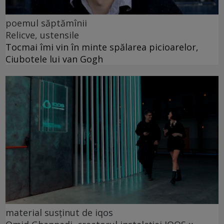
poemul săptămînii
Relicve, ustensile
Tocmai îmi vin în minte spălarea picioarelor,
Ciubotele lui van Gogh
material susținut de iqos