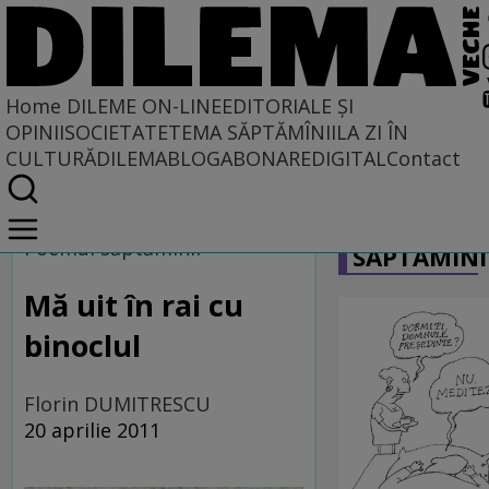
Home
DILEME ON-LINE
EDITORIALE ȘI
OPINII
SOCIETATE
TEMA SĂPTĂMÎNII
LA ZI ÎN
CULTURĂ
DILEMABLOG
ABONARE
DIGITAL
Contact
Home
CARICATU
Dileme on-line
Poemul săptămînii
SĂPTĂMÎNI
Mă uit în rai cu
binoclul
Florin DUMITRESCU
20 aprilie 2011