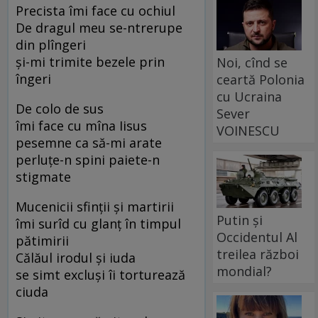
Precista îmi face cu ochiul
De dragul meu se-ntrerupe
din plîngeri
şi-mi trimite bezele prin
Noi, cînd se
îngeri
ceartă Polonia
cu Ucraina
De colo de sus
Sever
îmi face cu mîna Iisus
VOINESCU
pesemne ca să-mi arate
perluţe-n spini paiete-n
stigmate
Mucenicii sfinţii şi martirii
Putin și
îmi surîd cu glanţ în timpul
Occidentul Al
pătimirii
treilea război
Călăul irodul şi iuda
mondial?
se simt excluşi îi torturează
ciuda