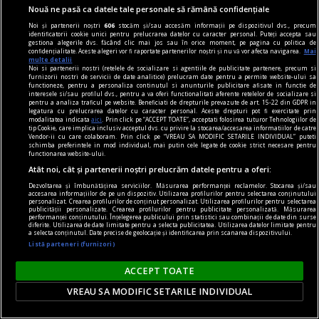
Caserole pentru mîncare de unică folosință
Nouă ne pasă ca datele tale personale să rămână confidențiale
disponibile la Snick Ambalaje
Noi și partenerii noștri
606
stocăm și/sau accesăm informații pe dispozitivul dvs., precum
identificatorii cookie unici pentru prelucrarea datelor cu caracter personal. Puteți accepta sau
Acest concept este unul care reușește să atragă
gestiona alegerile dvs. făcând clic mai jos sau în orice moment, pe pagina cu politica de
confidențialitate. Aceste alegeri vor fi raportate partenerilor noștri și nu vă vor afecta navigarea.
Mai
mulți clienți, consumatori totodată.
multe detalii
Noi si partenerii nostri (retelele de socializare si agentiile de publicitate partenere, precum si
furnizorii nostri de servicii de date analitice) prelucram date pentru a permite website-ului sa
functioneze, pentru a personaliza continutul si anunturile publicitare afisate in functie de
interesele si/sau profilul dvs., pentru a va oferi functionalitati aferente retelelor de socializare si
pentru a analiza traficul pe website. Beneficiati de drepturile prevazute de art. 15-22 din GDPR in
legatura cu prelucrarea datelor cu caracter personal. Aceste drepturi pot fi exercitate prin
modalitatea indicata
aici
. Prin click pe “ACCEPT TOATE”, acceptati folosirea tuturor Tehnologiilor de
tip Cookie, care implica inclusiv acceptul dvs. cu privire la stocarea/accesarea informatiilor de catre
Vendor-ii cu care colaboram. Prin click pe “VREAU SA MODIFIC SETARILE INDIVIDUAL” puteti
schimba preferintele in mod individual, mai putin cele legate de cookie strict necesare pentru
functionarea website-ului.
Atât noi, cât și partenerii noștri prelucrăm datele pentru a oferi:
Dezvoltarea și îmbunătățirea serviciilor. Măsurarea performanței reclamelor. Stocarea și/sau
accesarea informațiilor de pe un dispozitiv. Utilizarea profilurilor pentru selectarea conținutului
personalizat. Crearea profilurilor de conținut personalizat. Utilizarea profilurilor pentru selectarea
publicității personalizate. Crearea profilurilor pentru publicitate personalizată. Măsurarea
performanței conținutului. Înțelegerea publicului prin statistici sau combinații de date din surse
diferite. Utilizarea de date limitate pentru a selecta publicitatea. Utilizarea datelor limitate pentru
a selecta conținutul. Date precise de geolocație și identificarea prin scanarea dispozitivului.
Listă parteneri (furnizori)
ACCEPT TOATE
poemul săptămînii
Relicve, ustensile
VREAU SA MODIFIC SETARILE INDIVIDUAL
Tocmai îmi vin în minte spălarea picioarelor,