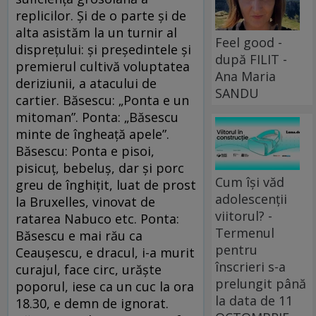
replicilor. Şi de o parte şi de
alta asistăm la un turnir al
Feel good -
dispreţului: şi preşedintele şi
după FILIT -
premierul cultivă voluptatea
Ana Maria
deriziunii, a atacului de
SANDU
cartier. Băsescu: „Ponta e un
mitoman”. Ponta: „Băsescu
minte de îngheaţă apele”.
Băsescu: Ponta e pisoi,
pisicuţ, bebeluş, dar şi porc
Cum își văd
greu de înghiţit, luat de prost
adolescenții
la Bruxelles, vinovat de
viitorul? -
ratarea Nabuco etc. Ponta:
Termenul
Băsescu e mai rău ca
pentru
Ceauşescu, e dracul, i-a murit
înscrieri s-a
curajul, face circ, urăşte
prelungit până
poporul, iese ca un cuc la ora
la data de 11
18.30, e demn de ignorat.