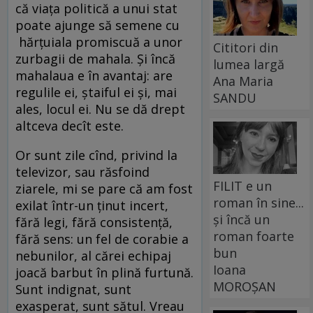
că viaţa politică a unui stat
poate ajunge să semene cu
hărţuiala promiscuă a unor
Cititori din
zurbagii de mahala. Şi încă
lumea largă
mahalaua e în avantaj: are
Ana Maria
regulile ei, ştaiful ei şi, mai
SANDU
ales, locul ei. Nu se dă drept
altceva decît este.
Or sunt zile cînd, privind la
televizor, sau răsfoind
FILIT e un
ziarele, mi se pare că am fost
roman în sine...
exilat într-un ţinut incert,
și încă un
fără legi, fără consistenţă,
roman foarte
fără sens: un fel de corabie a
bun
nebunilor, al cărei echipaj
Ioana
joacă barbut în plină furtună.
MOROȘAN
Sunt indignat, sunt
exasperat, sunt sătul. Vreau