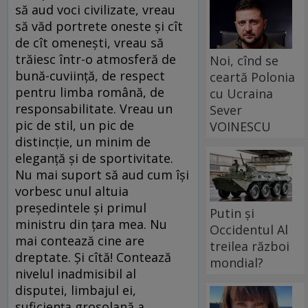
să aud voci civilizate, vreau
să văd portrete oneste şi cît
de cît omeneşti, vreau să
trăiesc într-o atmosferă de
Noi, cînd se
bună-cuviinţă, de respect
ceartă Polonia
pentru limba română, de
cu Ucraina
responsabilitate. Vreau un
Sever
pic de stil, un pic de
VOINESCU
distincţie, un minim de
eleganţă şi de sportivitate.
Nu mai suport să aud cum îşi
vorbesc unul altuia
preşedintele şi primul
Putin și
ministru din ţara mea. Nu
Occidentul Al
mai contează cine are
treilea război
dreptate. Şi cîtă! Contează
mondial?
nivelul inadmisibil al
disputei, limbajul ei,
suficienţa grosolană a