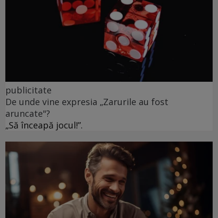
publicitate
De unde vine expresia „Zarurile au fost
aruncate"?
„Să înceapă jocul!”.