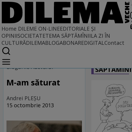
Home
DILEME ON-LINE
EDITORIALE ȘI
OPINII
SOCIETATE
TEMA SĂPTĂMÎNII
LA ZI ÎN
CULTURĂ
DILEMABLOG
ABONARE
DIGITAL
Contact
Home
CARICATU
Dileme on-line
Blogurile Adevărul
SĂPTĂMÎNI
M-am săturat
Andrei PLEŞU
15 octombrie 2013