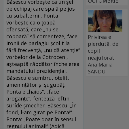
OCTOMBRIE
Băsescu vorbeşte ca un şef
de echipaj care spală pe jos
cu subalternii, Ponta
vorbeşte ca o ţoapă
ofensată, care „nu se
coboară” să comenteze, face
Privirea ei
ironii de parlagiu şcolit la
pierdută, de
fără frecvenţă, „nu dă atenţie”
copil
vorbelor de la Cotroceni,
neajutorat
aşteaptă răbdător încheierea
Ana Maria
mandatului prezidenţial.
SANDU
Băsescu e sumbru, oţelit,
ameninţător şi şugubăţ,
Ponta e „haios”, „face
aroganţe”, fentează ieftin,
surîde şmecher. Băsescu: „În
fond, l-am girat pe Ponta!”.
Ponta: „Poate doar în sensul
regnului animal!” (Adică