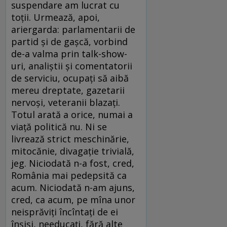
suspendare am lucrat cu
toţii. Urmează, apoi,
ariergarda: parlamentarii de
partid şi de gaşcă, vorbind
de-a valma prin talk-show-
uri, analiştii şi comentatorii
de serviciu, ocupaţi să aibă
mereu dreptate, gazetarii
nervoşi, veteranii blazaţi.
Totul arată a orice, numai a
viaţă politică nu. Ni se
livrează strict meschinărie,
mitocănie, divagaţie trivială,
jeg. Niciodată n-a fost, cred,
România mai pedepsită ca
acum. Niciodată n-am ajuns,
cred, ca acum, pe mîna unor
neisprăviţi încîntaţi de ei
înşişi, needucaţi, fără alte