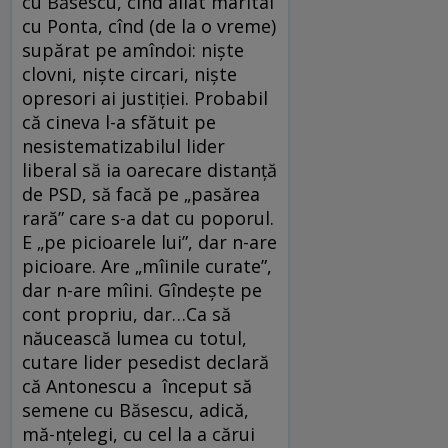
cu Băsescu, cînd aliat marital
cu Ponta, cînd (de la o vreme)
supărat pe amîndoi: nişte
clovni, nişte circari, nişte
opresori ai justiţiei. Probabil
că cineva l-a sfătuit pe
nesistematizabilul lider
liberal să ia oarecare distanţă
de PSD, să facă pe „pasărea
rară” care s-a dat cu poporul.
E „pe picioarele lui”, dar n-are
picioare. Are „mîinile curate”,
dar n-are mîini. Gîndeşte pe
cont propriu, dar…Ca să
năucească lumea cu totul,
cutare lider pesedist declară
că Antonescu a început să
semene cu Băsescu, adică,
mă-nţelegi, cu cel la a cărui