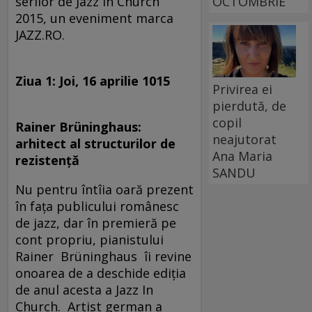
OCTOMBRIE
serilor de Jazz In Church
2015, un eveniment marca
JAZZ.RO.
Ziua 1: Joi, 16 aprilie 1015
Privirea ei
pierdută, de
copil
Rainer Brüninghaus:
neajutorat
arhitect al structurilor de
Ana Maria
rezistenţă
SANDU
Nu pentru întîia oară prezent
în faţa publicului românesc
de jazz, dar în premieră pe
cont propriu, pianistului
Rainer Brüninghaus îi revine
onoarea de a deschide ediţia
de anul acesta a Jazz In
Church. Artist german a