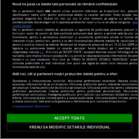
material susținut de philip morris românia
Nouă ne pasă ca datele tale personale să rămână confidențiale
Philip Morris International lansează în România
Noi și partenerii noștri
606
stocăm și/sau accesăm informații pe dispozitivul dvs., precum
prima ediție limitată IQOS ILUMA – descoperă
identificatorii cookie unici pentru prelucrarea datelor cu caracter personal. Puteți accepta sau
gestiona alegerile dvs. făcând clic mai jos sau în orice moment, pe pagina cu politica de
IQOS ILUMA STARDRIFT
confidențialitate. Aceste alegeri vor fi raportate partenerilor noștri și nu vă vor afecta navigarea.
Mai
multe detalii
Philip Morris International (PMI) lansează la
Noi si partenerii nostri (retelele de socializare si agentiile de publicitate partenere, precum si
furnizorii nostri de servicii de date analitice) prelucram date pentru a permite website-ului sa
finalul acestei luni IQOS ILUMA STARDRIFT,
functioneze, pentru a personaliza continutul si anunturile publicitare afisate in functie de
interesele si/sau profilul dvs., pentru a va oferi functionalitati aferente retelelor de socializare si
prima ediție limitată a celui mai inovator produs
pentru a analiza traficul pe website. Beneficiati de drepturile prevazute de art. 15-22 din GDPR in
legatura cu prelucrarea datelor cu caracter personal. Aceste drepturi pot fi exercitate prin
din portofoliul său de alternative fără fum.
modalitatea indicata
aici
. Prin click pe “ACCEPT TOATE”, acceptati folosirea tuturor Tehnologiilor de
tip Cookie, care implica inclusiv acceptul dvs. cu privire la stocarea/accesarea informatiilor de catre
Vendor-ii cu care colaboram. Prin click pe “VREAU SA MODIFIC SETARILE INDIVIDUAL” puteti
schimba preferintele in mod individual, mai putin cele legate de cookie strict necesare pentru
functionarea website-ului.
Atât noi, cât și partenerii noștri prelucrăm datele pentru a oferi:
Dezvoltarea și îmbunătățirea serviciilor. Măsurarea performanței reclamelor. Stocarea și/sau
accesarea informațiilor de pe un dispozitiv. Utilizarea profilurilor pentru selectarea conținutului
personalizat. Crearea profilurilor de conținut personalizat. Utilizarea profilurilor pentru selectarea
publicității personalizate. Crearea profilurilor pentru publicitate personalizată. Măsurarea
performanței conținutului. Înțelegerea publicului prin statistici sau combinații de date din surse
diferite. Utilizarea de date limitate pentru a selecta publicitatea. Utilizarea datelor limitate pentru
a selecta conținutul. Date precise de geolocație și identificarea prin scanarea dispozitivului.
Listă parteneri (furnizori)
ACCEPT TOATE
VREAU SA MODIFIC SETARILE INDIVIDUAL