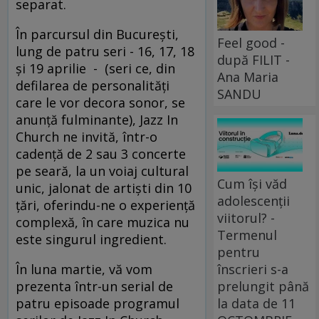
separat.
În parcursul din Bucureşti,
Feel good -
lung de patru seri - 16, 17, 18
după FILIT -
şi 19 aprilie - (seri ce, din
Ana Maria
defilarea de personalităţi
SANDU
care le vor decora sonor, se
anunţă fulminante), Jazz In
Church ne invită, într-o
cadenţă de 2 sau 3 concerte
pe seară, la un voiaj cultural
Cum își văd
unic, jalonat de artişti din 10
adolescenții
ţări, oferindu-ne o experienţă
viitorul? -
complexă, în care muzica nu
Termenul
este singurul ingredient.
pentru
înscrieri s-a
În luna martie, vă vom
prelungit până
prezenta într-un serial de
la data de 11
patru episoade programul