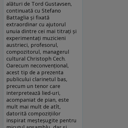
alături de Tord Gustavsen,
continuată cu Stefano
Battaglia şi fixată
extraordinar cu ajutorul
unuia dintre cei mai titraţi şi
experimentaţi muzicieni
austrieci, profesorul,
compozitorul, managerul
cultural Christoph Cech.
Oarecum neconvenţional,
acest tip de a prezenta
publicului clarinetul bas,
precum un tenor care
interpretează lied-uri,
acompaniat de pian, este
mult mai mult de atît,
datorită compoziţiilor
inspirat meşteşugite pentru
micuţul ansamblu, dar şi