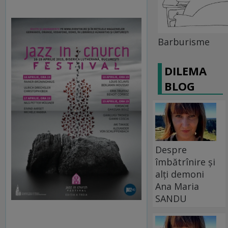
Barburisme
DILEMA
BLOG
Despre
îmbătrînire și
alți demoni
Ana Maria
SANDU