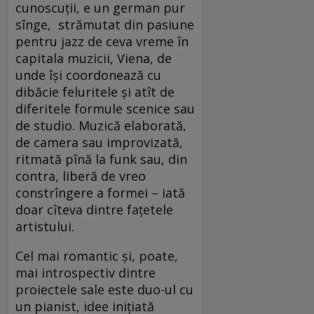
cunoscuţii, e un german pur
sînge, strămutat din pasiune
pentru jazz de ceva vreme în
capitala muzicii, Viena, de
unde îşi coordonează cu
dibăcie feluritele şi atît de
diferitele formule scenice sau
de studio. Muzică elaborată,
de camera sau improvizată,
ritmată pînă la funk sau, din
contra, liberă de vreo
constrîngere a formei – iată
doar cîteva dintre faţetele
artistului.
Cel mai romantic şi, poate,
mai introspectiv dintre
proiectele sale este duo-ul cu
un pianist, idee iniţiată