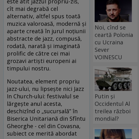
este atît jazzul propriu-zis,
cît mai degrabă cel
alternativ, altfel spus toată
muzica valoroasă, modernă şi
Noi, cînd se
aparte creată în jurul noţiunii
ceartă Polonia
abstracte de jazz, compusă,
cu Ucraina
rodată, narată şi imaginată
Sever
prolific de către cei mai
VOINESCU
grozavi artişti europeni ai
timpului nostru.
Noutatea, element propriu
jazz-ului, nu lipseşte nici Jazz
Putin și
In Church-ului: festivalul se
Occidentul Al
lărgeşte anul acesta,
treilea război
deschizînd o „sucursală” în
mondial?
Biserica Unitariană din Sfîntu
Gheorghe - cel din Covasna,
subiect ce merită abordat