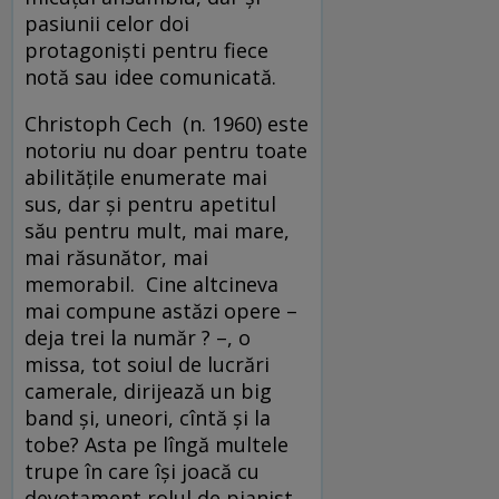
pasiunii celor doi
protagonişti pentru fiece
notă sau idee comunicată.
Christoph Cech (n. 1960) este
notoriu nu doar pentru toate
abilităţile enumerate mai
sus, dar şi pentru apetitul
său pentru mult, mai mare,
mai răsunător, mai
memorabil. Cine altcineva
mai compune astăzi opere –
deja trei la număr ? –, o
missa, tot soiul de lucrări
camerale, dirijează un big
band şi, uneori, cîntă şi la
tobe? Asta pe lîngă multele
trupe în care îşi joacă cu
devotament rolul de pianist.