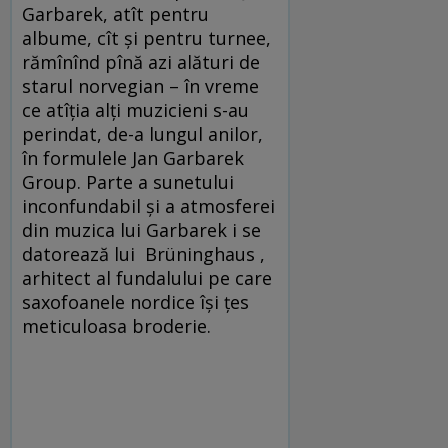
Garbarek, atît pentru
albume, cît şi pentru turnee,
rămînînd pînă azi alături de
starul norvegian – în vreme
ce atîţia alţi muzicieni s-au
perindat, de-a lungul anilor,
în formulele Jan Garbarek
Group. Parte a sunetului
inconfundabil şi a atmosferei
din muzica lui Garbarek i se
datorează lui Brüninghaus ,
arhitect al fundalului pe care
saxofoanele nordice îşi ţes
meticuloasa broderie.