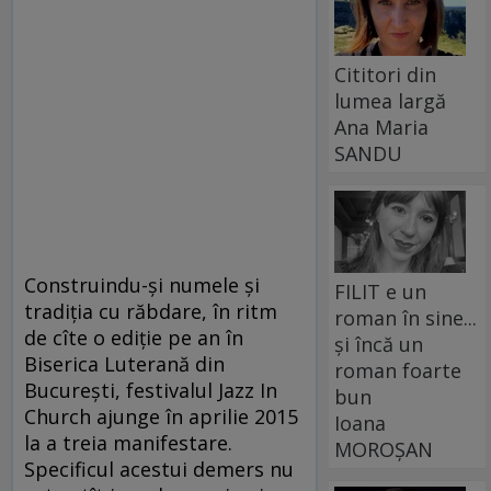
Cititori din
lumea largă
Ana Maria
SANDU
Construindu-şi numele şi
FILIT e un
tradiţia cu răbdare, în ritm
roman în sine...
de cîte o ediţie pe an în
și încă un
Biserica Luterană din
roman foarte
Bucureşti, festivalul Jazz In
bun
Church ajunge în aprilie 2015
Ioana
la a treia manifestare.
MOROȘAN
Specificul acestui demers nu