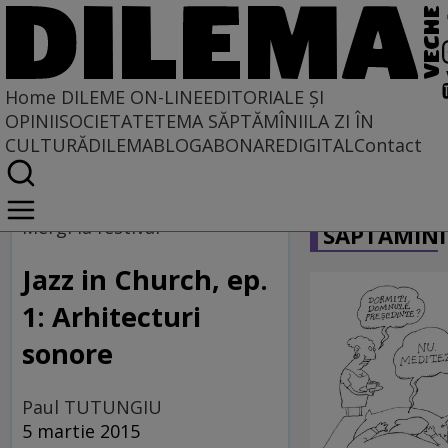
Home
DILEME ON-LINE
EDITORIALE ȘI
OPINII
SOCIETATE
TEMA SĂPTĂMÎNII
LA ZI ÎN
CULTURĂ
DILEMABLOG
ABONARE
DIGITAL
Contact
Home
CARICATU
Dileme on-line
Mergi la festival
SĂPTĂMÎNI
Jazz in Church, ep.
1: Arhitecturi
sonore
Paul TUTUNGIU
5 martie 2015