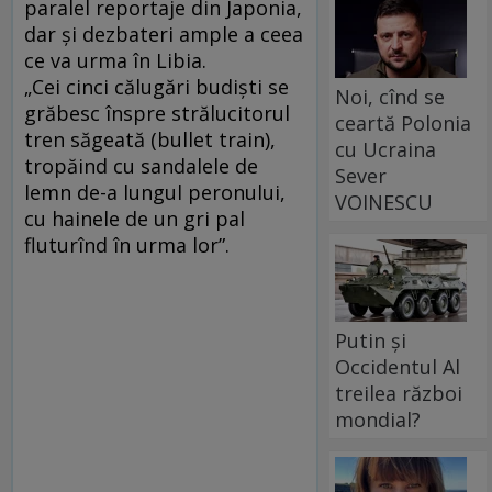
paralel reportaje din Japonia,
dar şi dezbateri ample a ceea
ce va urma în Libia.
„Cei cinci călugări budişti se
Noi, cînd se
grăbesc înspre strălucitorul
ceartă Polonia
tren săgeată (bullet train),
cu Ucraina
tropăind cu sandalele de
Sever
lemn de-a lungul peronului,
VOINESCU
cu hainele de un gri pal
fluturînd în urma lor”.
Putin și
Occidentul Al
treilea război
mondial?