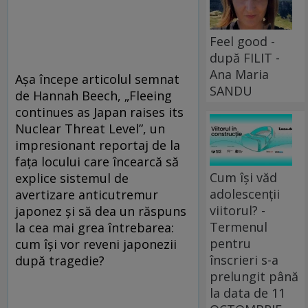
Feel good -
după FILIT -
Ana Maria
Aşa începe articolul semnat
SANDU
de Hannah Beech, „Fleeing
continues as Japan raises its
Nuclear Threat Level”, un
impresionant reportaj de la
faţa locului care încearcă să
Cum își văd
explice sistemul de
adolescenții
avertizare anticutremur
viitorul? -
japonez şi să dea un răspuns
Termenul
la cea mai grea întrebarea:
pentru
cum îşi vor reveni japonezii
înscrieri s-a
după tragedie?
prelungit până
la data de 11