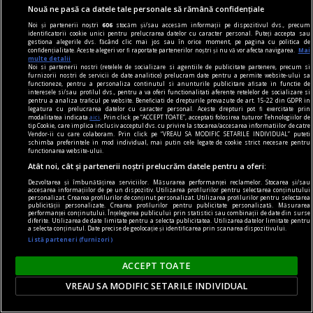
Nouă ne pasă ca datele tale personale să rămână confidențiale
Noi și partenerii noștri
606
stocăm și/sau accesăm informații pe dispozitivul dvs., precum
identificatorii cookie unici pentru prelucrarea datelor cu caracter personal. Puteți accepta sau
gestiona alegerile dvs. făcând clic mai jos sau în orice moment, pe pagina cu politica de
confidențialitate. Aceste alegeri vor fi raportate partenerilor noștri și nu vă vor afecta navigarea.
Mai
multe detalii
Noi si partenerii nostri (retelele de socializare si agentiile de publicitate partenere, precum si
furnizorii nostri de servicii de date analitice) prelucram date pentru a permite website-ului sa
functioneze, pentru a personaliza continutul si anunturile publicitare afisate in functie de
interesele si/sau profilul dvs., pentru a va oferi functionalitati aferente retelelor de socializare si
pentru a analiza traficul pe website. Beneficiati de drepturile prevazute de art. 15-22 din GDPR in
legatura cu prelucrarea datelor cu caracter personal. Aceste drepturi pot fi exercitate prin
modalitatea indicata
aici
. Prin click pe “ACCEPT TOATE”, acceptati folosirea tuturor Tehnologiilor de
tip Cookie, care implica inclusiv acceptul dvs. cu privire la stocarea/accesarea informatiilor de catre
Vendor-ii cu care colaboram. Prin click pe “VREAU SA MODIFIC SETARILE INDIVIDUAL” puteti
Vacanță în Italia 2026: cât te costă plaja,
schimba preferintele in mod individual, mai putin cele legate de cookie strict necesare pentru
functionarea website-ului.
mâncarea și cafeaua. Trucurile care te ajută să
Atât noi, cât și partenerii noștri prelucrăm datele pentru a oferi:
economisești sute de euro
Dezvoltarea și îmbunătățirea serviciilor. Măsurarea performanței reclamelor. Stocarea și/sau
Italia continuă să fie una dintre destinațiile
accesarea informațiilor de pe un dispozitiv. Utilizarea profilurilor pentru selectarea conținutului
personalizat. Crearea profilurilor de conținut personalizat. Utilizarea profilurilor pentru selectarea
preferate ale românilor pentru concediul de
publicității personalizate. Crearea profilurilor pentru publicitate personalizată. Măsurarea
performanței conținutului. Înțelegerea publicului prin statistici sau combinații de date din surse
diferite. Utilizarea de date limitate pentru a selecta publicitatea. Utilizarea datelor limitate pentru
vară, însă sezonul 2026 vine cu prețuri mai mari
a selecta conținutul. Date precise de geolocație și identificarea prin scanarea dispozitivului.
pentru multe servicii turistice. De la șezlongurile
Listă parteneri (furnizori)
de pe plajă până la costurile de cazare, turiștii
ACCEPT TOATE
trebuie să își planifice atent bugetul.
VREAU SA MODIFIC SETARILE INDIVIDUAL