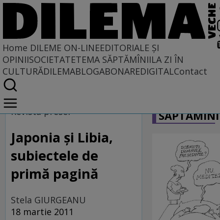
Home
DILEME ON-LINE
EDITORIALE ȘI
OPINII
SOCIETATE
TEMA SĂPTĂMÎNII
LA ZI ÎN
CULTURĂ
DILEMABLOG
ABONARE
DIGITAL
Contact
Home
CARICATU
Dileme on-line
Revista presei
SĂPTĂMÎNI
Japonia şi Libia,
subiectele de
primă pagină
Stela GIURGEANU
18 martie 2011