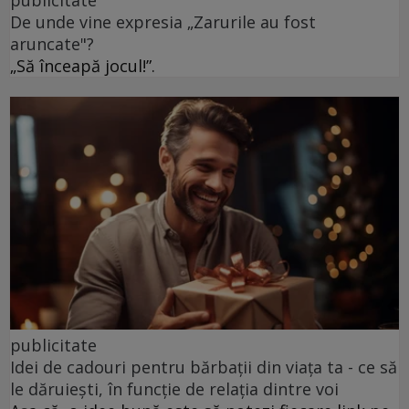
De unde vine expresia „Zarurile au fost
aruncate"?
„Să înceapă jocul!”.
publicitate
Idei de cadouri pentru bărbații din viața ta - ce să
le dăruiești, în funcție de relația dintre voi