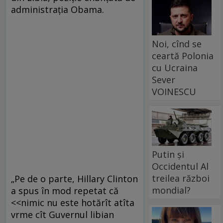
administraţia Obama.
Noi, cînd se
ceartă Polonia
cu Ucraina
Sever
VOINESCU
Putin și
Occidentul Al
treilea război
„Pe de o parte, Hillary Clinton
mondial?
a spus în mod repetat că
<<nimic nu este hotărît atîta
vrme cît Guvernul libian