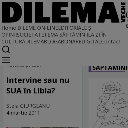
Home
DILEME ON-LINE
EDITORIALE ȘI
OPINII
SOCIETATE
TEMA SĂPTĂMÎNII
LA ZI ÎN
CULTURĂ
DILEMABLOG
ABONARE
DIGITAL
Contact
Home
CARICATU
Dileme on-line
Revista presei
SĂPTĂMÎNI
Intervine sau nu
SUA în Libia?
Stela GIURGEANU
4 martie 2011