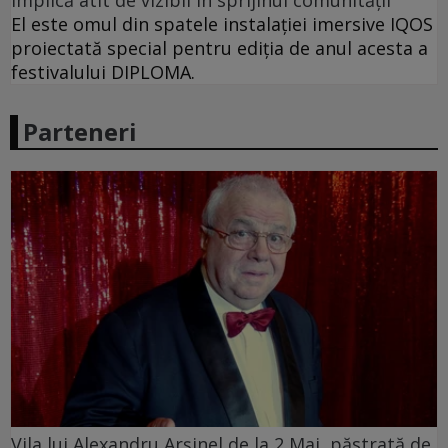
implică atît de vizibil în sprijinul comunității
El este omul din spatele instalației imersive IQOS
proiectată special pentru ediția de anul acesta a
festivalului DIPLOMA.
Parteneri
Vila lui Alexandru Arșinel de la 2 Mai, păstrată de