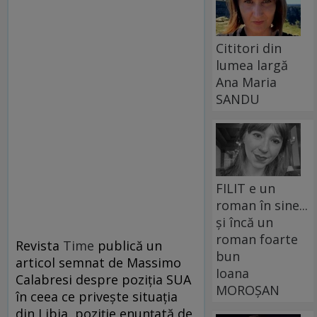
Cititori din
lumea largă
Ana Maria
SANDU
FILIT e un
roman în sine...
și încă un
roman foarte
Revista
Time
publică un
bun
articol semnat de Massimo
Ioana
Calabresi despre poziţia SUA
MOROȘAN
în ceea ce priveşte situaţia
din Libia, poziţie enunţată de