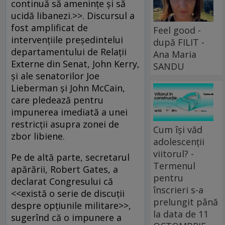
continuă să ameninţe şi să
ucidă libanezi.>>. Discursul a
fost amplificat de
Feel good -
intervenţiile preşedintelui
după FILIT -
departamentului de Relaţii
Ana Maria
Externe din Senat, John Kerry,
SANDU
şi ale senatorilor Joe
Lieberman şi John McCain,
care pledează pentru
impunerea imediată a unei
restricţii asupra zonei de
Cum își văd
zbor libiene.
adolescenții
viitorul? -
Pe de altă parte, secretarul
Termenul
apărării, Robert Gates, a
pentru
declarat Congresului că
înscrieri s-a
<<există o serie de discuţii
prelungit până
despre opţiunile militare>>,
la data de 11
sugerînd că o impunere a