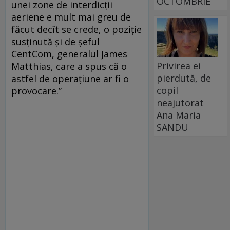
OCTOMBRIE
unei zone de interdicţii
aeriene e mult mai greu de
făcut decît se crede, o poziţie
susţinută şi de şeful
CentCom, generalul James
Privirea ei
Matthias, care a spus că o
pierdută, de
astfel de operaţiune ar fi o
copil
provocare.”
neajutorat
Ana Maria
SANDU