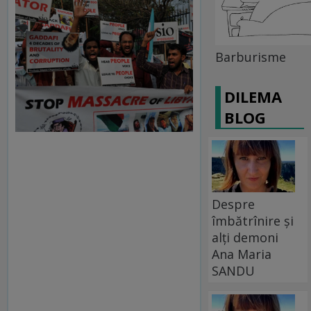
Barburisme
DILEMA
BLOG
Despre
îmbătrînire și
alți demoni
Ana Maria
SANDU