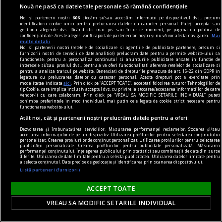
Nouă ne pasă ca datele tale personale să rămână confidențiale
Țara unde poți primi amendă dacă îți speli
Noi și partenerii noștri
606
stocăm și/sau accesăm informații pe dispozitivul dvs., precum
mașina acasă. Sancțiunile pot ajunge chiar și la
identificatorii cookie unici pentru prelucrarea datelor cu caracter personal. Puteți accepta sau
gestiona alegerile dvs. făcând clic mai jos sau în orice moment, pe pagina cu politica de
50.000 de euro
confidențialitate. Aceste alegeri vor fi raportate partenerilor noștri și nu vă vor afecta navigarea.
Mai
multe detalii
O măsură severă a fost introdusă în Germania,
Noi si partenerii nostri (retelele de socializare si agentiile de publicitate partenere, precum si
furnizorii nostri de servicii de date analitice) prelucram date pentru a permite website-ului sa
menită să-i descurajeze pe oameni să-și mai
functioneze, pentru a personaliza continutul si anunturile publicitare afisate in functie de
interesele si/sau profilul dvs., pentru a va oferi functionalitati aferente retelelor de socializare si
spele mașina acasă. Din cauza caniculei și a
pentru a analiza traficul pe website. Beneficiati de drepturile prevazute de art. 15-22 din GDPR in
legatura cu prelucrarea datelor cu caracter personal. Aceste drepturi pot fi exercitate prin
secetei prelungite, autoritățile sunt nevoite să
modalitatea indicata
aici
. Prin click pe “ACCEPT TOATE”, acceptati folosirea tuturor Tehnologiilor de
tip Cookie, care implica inclusiv acceptul dvs. cu privire la stocarea/accesarea informatiilor de catre
impună restricții privind consumul de apă. Din
Vendor-ii cu care colaboram. Prin click pe “VREAU SA MODIFIC SETARILE INDIVIDUAL” puteti
schimba preferintele in mod individual, mai putin cele legate de cookie strict necesare pentru
acest motiv, cei care nu respectă noile reguli
functionarea website-ului.
riscă amenzi uriașe.
Atât noi, cât și partenerii noștri prelucrăm datele pentru a oferi:
Dezvoltarea și îmbunătățirea serviciilor. Măsurarea performanței reclamelor. Stocarea și/sau
accesarea informațiilor de pe un dispozitiv. Utilizarea profilurilor pentru selectarea conținutului
personalizat. Crearea profilurilor de conținut personalizat. Utilizarea profilurilor pentru selectarea
publicității personalizate. Crearea profilurilor pentru publicitate personalizată. Măsurarea
performanței conținutului. Înțelegerea publicului prin statistici sau combinații de date din surse
diferite. Utilizarea de date limitate pentru a selecta publicitatea. Utilizarea datelor limitate pentru
a selecta conținutul. Date precise de geolocație și identificarea prin scanarea dispozitivului.
Listă parteneri (furnizori)
ACCEPT TOATE
VREAU SA MODIFIC SETARILE INDIVIDUAL