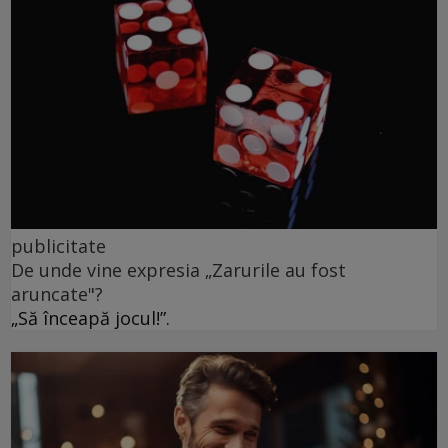
publicitate
De unde vine expresia „Zarurile au fost
aruncate"?
„Să înceapă jocul!”.