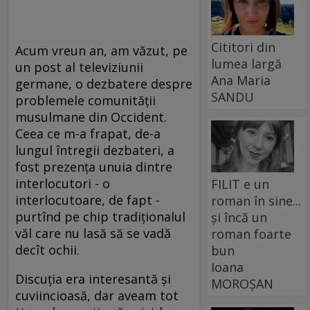
Cititori din
Acum vreun an, am văzut, pe
lumea largă
un post al televiziunii
Ana Maria
germane, o dezbatere despre
SANDU
problemele comunităţii
musulmane din Occident.
Ceea ce m-a frapat, de-a
lungul întregii dezbateri, a
fost prezenţa unuia dintre
interlocutori - o
FILIT e un
interlocutoare, de fapt -
roman în sine...
purtînd pe chip tradiţionalul
și încă un
văl care nu lasă să se vadă
roman foarte
decît ochii.
bun
Ioana
Discuţia era interesantă şi
MOROȘAN
cuviincioasă, dar aveam tot