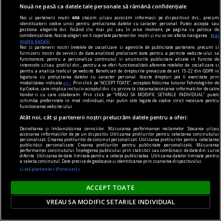
Nouă ne pasă ca datele tale personale să rămână confidențiale
Noi și partenerii noștri
606
stocăm și/sau accesăm informații pe dispozitivul dvs., precum
identificatorii cookie unici pentru prelucrarea datelor cu caracter personal. Puteți accepta sau
gestiona alegerile dvs. făcând clic mai jos sau în orice moment, pe pagina cu politica de
confidențialitate. Aceste alegeri vor fi raportate partenerilor noștri și nu vă vor afecta navigarea.
Mai
multe detalii
Noi si partenerii nostri (retelele de socializare si agentiile de publicitate partenere, precum si
publicitate
furnizorii nostri de servicii de date analitice) prelucram date pentru a permite website-ului sa
functioneze, pentru a personaliza continutul si anunturile publicitare afisate in functie de
De unde vine expresia „Zarurile au fost
interesele si/sau profilul dvs., pentru a va oferi functionalitati aferente retelelor de socializare si
pentru a analiza traficul pe website. Beneficiati de drepturile prevazute de art. 15-22 din GDPR in
aruncate"?
legatura cu prelucrarea datelor cu caracter personal. Aceste drepturi pot fi exercitate prin
modalitatea indicata
aici
. Prin click pe “ACCEPT TOATE”, acceptati folosirea tuturor Tehnologiilor de
„Să înceapă jocul!”.
tip Cookie, care implica inclusiv acceptul dvs. cu privire la stocarea/accesarea informatiilor de catre
Vendor-ii cu care colaboram. Prin click pe “VREAU SA MODIFIC SETARILE INDIVIDUAL” puteti
schimba preferintele in mod individual, mai putin cele legate de cookie strict necesare pentru
functionarea website-ului.
Atât noi, cât și partenerii noștri prelucrăm datele pentru a oferi:
Dezvoltarea și îmbunătățirea serviciilor. Măsurarea performanței reclamelor. Stocarea și/sau
accesarea informațiilor de pe un dispozitiv. Utilizarea profilurilor pentru selectarea conținutului
personalizat. Crearea profilurilor de conținut personalizat. Utilizarea profilurilor pentru selectarea
publicității personalizate. Crearea profilurilor pentru publicitate personalizată. Măsurarea
performanței conținutului. Înțelegerea publicului prin statistici sau combinații de date din surse
diferite. Utilizarea de date limitate pentru a selecta publicitatea. Utilizarea datelor limitate pentru
a selecta conținutul. Date precise de geolocație și identificarea prin scanarea dispozitivului.
Listă parteneri (furnizori)
ACCEPT TOATE
VREAU SA MODIFIC SETARILE INDIVIDUAL