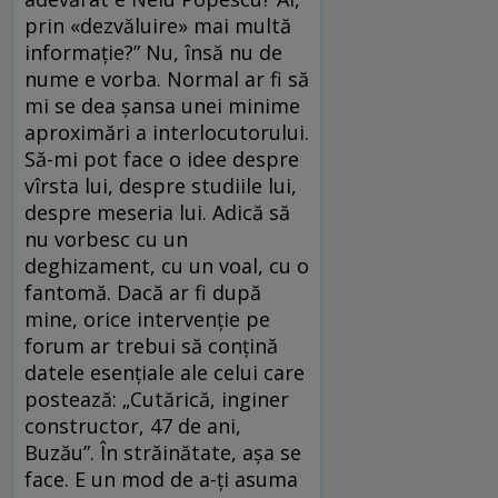
prin «dezvăluire» mai multă
informaţie?” Nu, însă nu de
nume e vorba. Normal ar fi să
mi se dea şansa unei minime
aproximări a interlocutorului.
Să-mi pot face o idee despre
vîrsta lui, despre studiile lui,
despre meseria lui. Adică să
nu vorbesc cu un
deghizament, cu un voal, cu o
fantomă. Dacă ar fi după
mine, orice intervenţie pe
forum ar trebui să conţină
datele esenţiale ale celui care
postează: „Cutărică, inginer
constructor, 47 de ani,
Buzău”. În străinătate, aşa se
face. E un mod de a-ţi asuma