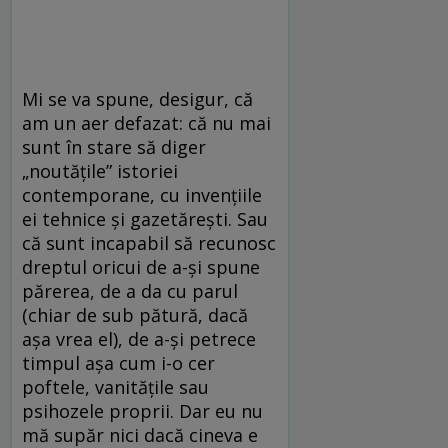
Mi se va spune, desigur, că
am un aer defazat: că nu mai
sunt în stare să diger
„noutăţile” istoriei
contemporane, cu invenţiile
ei tehnice şi gazetăreşti. Sau
că sunt incapabil să recunosc
dreptul oricui de a-şi spune
părerea, de a da cu parul
(chiar de sub pătură, dacă
aşa vrea el), de a-şi petrece
timpul aşa cum i-o cer
poftele, vanităţile sau
psihozele proprii. Dar eu nu
mă supăr nici dacă cineva e