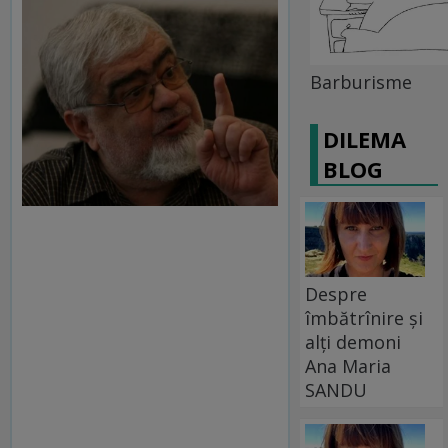
Barburisme
DILEMA
BLOG
Despre
îmbătrînire și
alți demoni
Ana Maria
SANDU