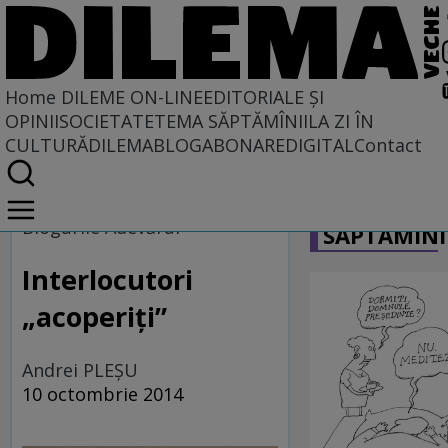
Home
DILEME ON-LINE
EDITORIALE ȘI
OPINII
SOCIETATE
TEMA SĂPTĂMÎNII
LA ZI ÎN
CULTURĂ
DILEMABLOG
ABONARE
DIGITAL
Contact
Home
CARICATU
Dileme on-line
Blogurile Adevărul
SĂPTĂMÎNI
Interlocutori
„acoperiţi”
Andrei PLEŞU
10 octombrie 2014