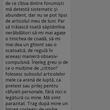
de ce cîţiva dintre forumişti
mă detestă sistematic şi
abundent, dar nu se pot lipsi
de articolul meu de luni. Par
să trăiască toată săptămîna
nerăbdători să-mi mai agaţe
o tinichea de coadă, să-mi
mai dea un ghiont sau o
scatoalcă, de regulă în
aceeaşi manieră obsesiv-
compulsivă. Înţeleg greu şi de
ce o mulţime de „cititori”
folosesc subsolul articolelor
mele ca arenă de luptă, ca
pretext sau prilej pentru
răfuieli personale, fără nici o
legătură cu mine. Mă simt
parazitat. Trag după mine un
întreg cortegiu de vorbe,