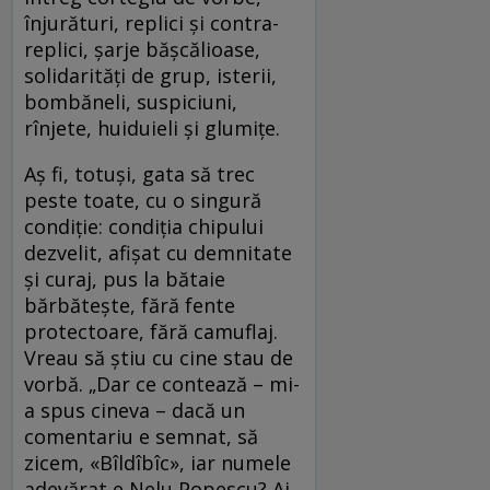
înjurături, replici şi contra-
replici, şarje băşcălioase,
solidarităţi de grup, isterii,
bombăneli, suspiciuni,
rînjete, huiduieli şi glumiţe.
Aş fi, totuşi, gata să trec
peste toate, cu o singură
condiţie: condiţia chipului
dezvelit, afişat cu demnitate
şi curaj, pus la bătaie
bărbăteşte, fără fente
protectoare, fără camuflaj.
Vreau să ştiu cu cine stau de
vorbă. „Dar ce contează – mi-
a spus cineva – dacă un
comentariu e semnat, să
zicem, «Bîldîbîc», iar numele
adevărat e Nelu Popescu? Ai,