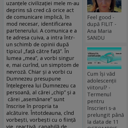
uzanţele civilizaţiei mele m-au
deprins să cred că orice act
de comunicare implică, în
Feel good -
mod necesar, identificarea
după FILIT -
partenerului. A comunica e a
Ana Maria
te adresa cuiva, a intra într-
SANDU
un schimb de opinii după
tipicul „faţă către faţă”. În
lumea „mea”, a vorbi singur
e, mai curînd, un simptom de
nevroză. Chiar şi a vorbi cu
Cum își văd
Dumnezeu presupune
adolescenții
înţelegerea lui Dumnezeu ca
viitorul? -
persoană, al cărei „chip” şi a
Termenul
cărei „asemănare” sunt
pentru
înscrise în propria ta
înscrieri s-a
alcătuire. Întotdeauna, cînd
prelungit până
vorbeşti, vorbeşti cu o fiinţă
la data de 11
vie, reactivă, capabilă de