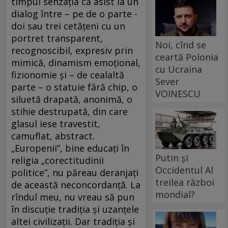
timpul senzaţia că asist la un
dialog între – pe de o parte -
doi sau trei cetăţeni cu un
portret transparent,
Noi, cînd se
recognoscibil, expresiv prin
ceartă Polonia
mimică, dinamism emoţional,
cu Ucraina
fizionomie şi – de cealaltă
Sever
parte – o statuie fără chip, o
VOINESCU
siluetă drapată, anonimă, o
stihie destrupată, din care
glasul iese travestit,
camuflat, abstract.
„Europenii”, bine educaţi în
Putin și
religia „corectitudinii
Occidentul Al
politice”, nu păreau deranjaţi
treilea război
de această neconcordanţă. La
mondial?
rîndul meu, nu vreau să pun
în discuţie tradiţia şi uzanţele
altei civilizaţii. Dar tradiţia şi