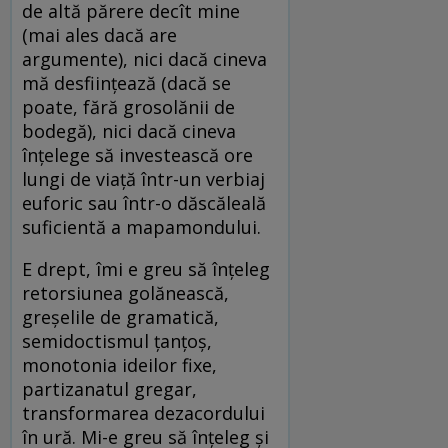
de altă părere decît mine
(mai ales dacă are
argumente), nici dacă cineva
mă desfiinţează (dacă se
poate, fără grosolănii de
bodegă), nici dacă cineva
înţelege să investească ore
lungi de viaţă într-un verbiaj
euforic sau într-o dăscăleală
suficientă a mapamondului.
E drept, îmi e greu să înţeleg
retorsiunea golănească,
greşelile de gramatică,
semidoctismul ţanţoş,
monotonia ideilor fixe,
partizanatul gregar,
transformarea dezacordului
în ură. Mi-e greu să înţeleg şi