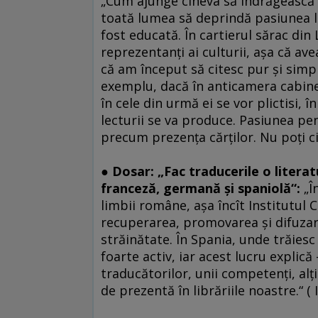
„Cum ajunge cineva să îndrăgească c
toată lumea să deprindă pasiunea l
fost educată. În cartierul sărac din
reprezentanţi ai culturii, aşa că av
că am început să citesc pur şi simplu
exemplu, dacă în anticamera cabinet
în cele din urmă ei se vor plictisi, 
lecturii se va produce. Pasiunea pen
precum prezenţa cărţilor. Nu poţi ci
●
Dosar: „Fac traducerile o litera
franceză, germană şi spaniolă“:
„Î
limbii române, aşa încît Institutul 
recuperarea, promovarea şi difuzar
străinătate. În Spania, unde trăies
foarte activ, iar acest lucru explică
traducătorilor, unii competenţi, alţ
de prezentă în librăriile noastre.“ ( 