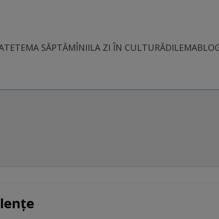
ATE
TEMA SĂPTĂMÎNII
LA ZI ÎN CULTURĂ
DILEMABLO
olenţe