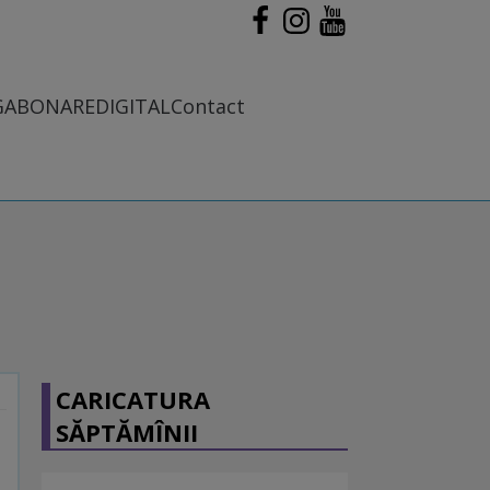
G
ABONARE
DIGITAL
Contact
CARICATURA
SĂPTĂMÎNII