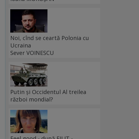
Noi, cînd se ceartă Polonia cu
Ucraina
Sever VOINESCU
Putin și Occidentul Al treilea
război mondial?
Feel good - după FILIT -