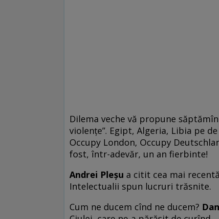
Dilema veche vă propune săptămîna
violenţe”. Egipt, Algeria, Libia pe d
Occupy London, Occupy Deutschland,
fost, într-adevăr, un an fierbinte!
Andrei Pleşu
a citit cea mai recentă
Intelectualii spun lucruri trăsnite.
Cum ne ducem cînd ne ducem?
Dan
Ciulei, care ne-a părăsit de curînd.