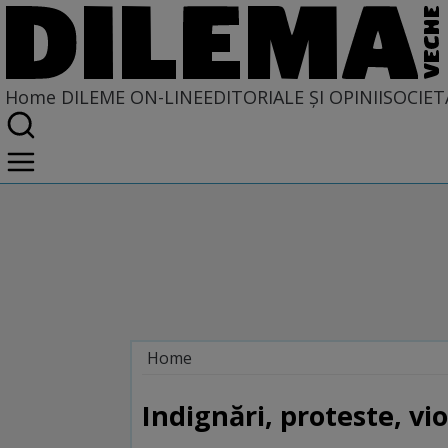
Home
DILEME ON-LINE
EDITORIALE ȘI OPINII
SOCIET
Home
Dileme on-line
Indignări, proteste, vi