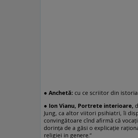
● Anchetă:
cu ce scriitor din istoria
● Ion Vianu,
Portrete interioare,
d
Jung, ca altor viitori psihiatri, îi d
convingătoare cînd afirmă că vocaţia
dorinţa de a găsi o explicaţie raţion
religiei in genere.“