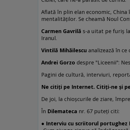
Aflată în plin elan economic, China
mentalităţilor. Se cheamă Noul Con
Carmen Gavrilă
s-a uitat pe furiş 
Iranul.
Vintilă Mihăilescu
analizează în ce 
Andrei Gorzo
despre "Liceenii": Ne
Pagini de cultură, interviuri, report
Ne citiţi pe Internet. Citiţi-ne şi pe
De joi, la chioşcurile de ziare, împ
În
Dilemateca
nr. 67 puteţi citi:
● Interviu cu scriitorul portughez