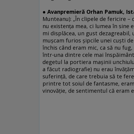
● Avanpremieră Orhan Pamuk,
Is
Munteanu): „În clipele de fericire 
nu existenţa mea, ci lumea în sine e
mi displăcea, un gust dezagreabil, 
muşcam furios şipcile unei cuşti de
închis când eram mic, ca să nu fug,
într-una dintre cele mai înspăimânt
degetul la portiera maşinii unchiulu
a făcut radiografie) nu erau învăţămi
suferinţă, de care trebuia să te fereş
printre tot soiul de fantasme, eram
vinovăţie, de sentimentul că eram eu