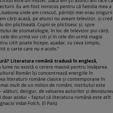
ititul este un mister. Dacă am şti atunci am face ca
ecturii. Eu am fost norocos pentru că familia mea a
 Lisabona unde am crescut, părinţii mei erau singurii
eam cărţi acasă, pe atunci nu aveam televizor, şi cred
 din plictiseală. Copiii se plictisesc şi, spre
ului de stomatologie, în loc de televizor pui cărţi,
în cele din urmă vor citi şi în cele din urmă magia
tru citit poate începe, aşadar, cu ceva simplu,
tit o carte care nu e acolo.”
tură? Literatura română tradusă în engleză,
n lume nu există o cerere masivă pentru învăţarea
Cultural Român îşi concentrează energiile în
ea literaturii române clasice şi contemporane în
c mai mult de un milion de români, institutul este
 – alături, desigur, de valoarea autorilor şi devoţiune
ii doar asidui – faptul că literatura română este atît
Ignacio Vidal-Folch, El País)