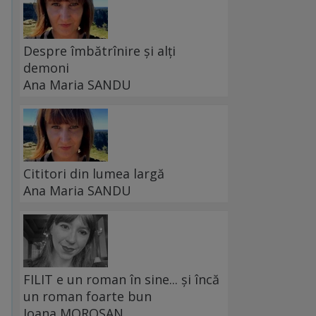
Despre îmbătrînire și alți
demoni
Ana Maria SANDU
Cititori din lumea largă
Ana Maria SANDU
FILIT e un roman în sine... și încă
un roman foarte bun
Ioana MOROȘAN