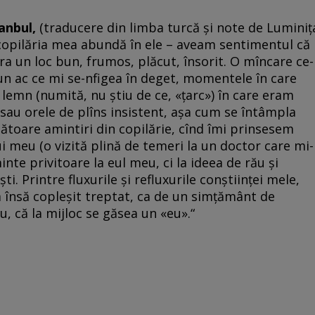
tanbul,
(traducere din limba turcă şi note de Luminiţ
– copilăria mea abundă în ele – aveam sentimentul că
ra un loc bun, frumos, plăcut, însorit. O mîncare ce-
un ac ce mi se-nfigea în deget, momentele în care
 lemn (numită, nu ştiu de ce, «ţarc») în care eram
 sau orele de plîns insistent, aşa cum se întâmpla
ătoare amintiri din copilărie, cînd îmi prinsesem
i meu (o vizită plină de temeri la un doctor care mi-
nte privitoare la eul meu, ci la ideea de rău şi
ti. Printre fluxurile şi refluxurile conştiinţei mele,
 însă copleşit treptat, ca de un simţământ de
, că la mijloc se găsea un «eu».“