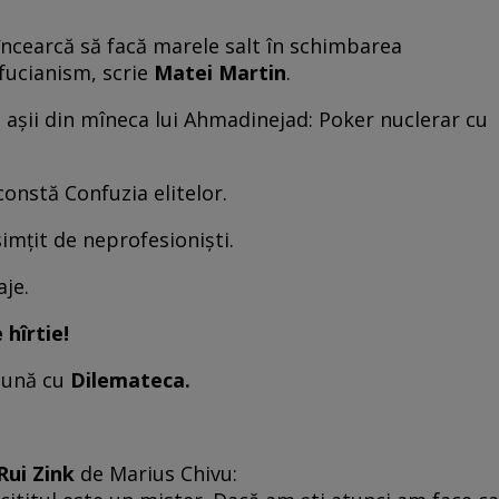
 încearcă să facă marele salt în schimbarea
fucianism, scrie
Matei Martin
.
la aşii din mîneca lui Ahmadinejad: Poker nuclerar cu
constă Confuzia elitelor.
simţit de neprofesionişti.
aje.
 hîrtie!
reună cu
Dilemateca.
 Rui Zink
de Marius Chivu: