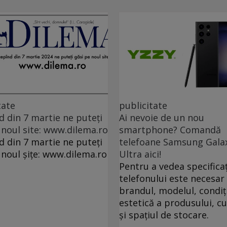
tate
publicitate
d din 7 martie ne puteți
Ai nevoie de un nou
 noul site: www.dilema.ro
smartphone? Comandă
d din 7 martie ne puteți
telefoane Samsung Gala
 noul șițe: www.dilema.ro
Ultra aici!
Pentru a vedea specificaț
telefonului este necesar 
brandul, modelul, condiț
estetică a produsului, c
și spațiul de stocare.