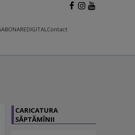
G
ABONARE
DIGITAL
Contact
CARICATURA
SĂPTĂMÎNII