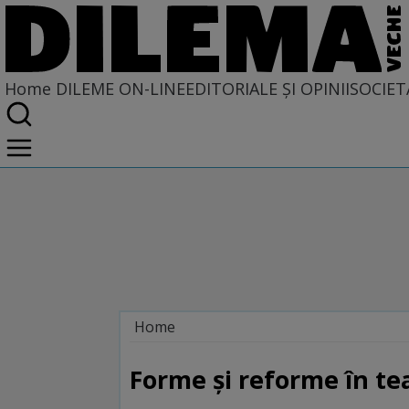
Home
DILEME ON-LINE
EDITORIALE ȘI OPINII
SOCIET
Home
Dileme on-line
Forme şi reforme în t