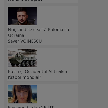
Noi, cînd se ceartă Polonia cu
Ucraina
Sever VOINESCU
Putin și Occidentul Al treilea
război mondial?
Feel good - după FILIT -