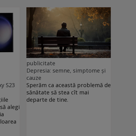
publicitate
Depresia: semne, simptome și
cauze
xy S23
Sperăm ca această problemă de
sănătate să stea cît mai
iile
departe de tine.
să alegi
ia
uloarea