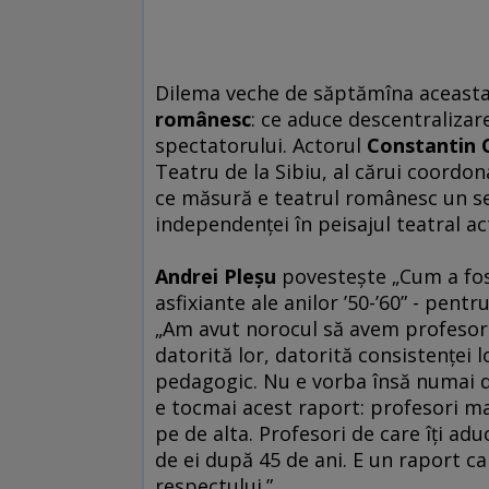
Dilema veche de săptămîna aceast
românesc
: ce aduce descentralizare
spectatorului. Actorul
Constantin C
Teatru de la Sibiu, al cărui coordon
ce măsură e teatrul românesc un se
independenţei în peisajul teatral ac
Andrei Pleşu
povesteşte „Cum a fost 
asfixiante ale anilor ’50-’60” - pent
„Am avut norocul să avem profesori 
datorită lor, datorită consistenţei lo
pedagogic. Nu e vorba însă numai de 
e tocmai acest raport: profesori ma
pe de alta. Profesori de care îţi ad
de ei după 45 de ani. E un raport car
respectului.”