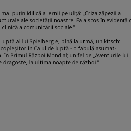
i puţin idilică a Iernii pe uliţă: „Criza zăpezii a
ucturale ale societăţii noastre. Ea a scos în evidenţă 
clinică a comunicării sociale.”
 luptă al lui Spielberg e, pînă la urmă, un kitsch:
copleşitor în Calul de luptă - o fabulă asumat-
 în Primul Război Mondial; un fel de „Aventurile lui
 dragoste, la ultima noapte de război.”