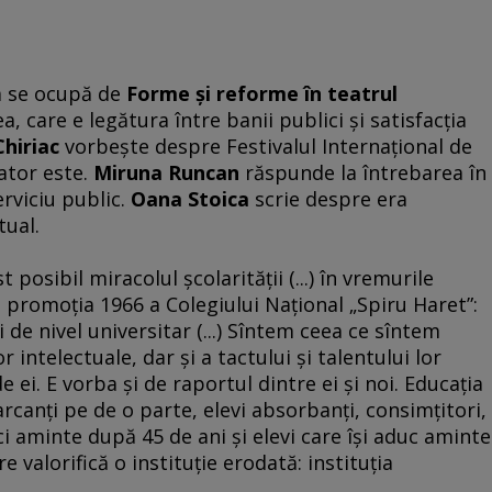
a se ocupă de
Forme şi reforme în teatrul
a, care e legătura între banii publici şi satisfacţia
hiriac
vorbeşte despre Festivalul Internaţional de
ator este.
Miruna Runcan
răspunde la întrebarea în
rviciu public.
Oana Stoica
scrie despre era
tual.
posibil miracolul şcolarităţii (...) în vremurile
ru promoţia 1966 a Colegiului Naţional „Spiru Haret”:
de nivel universitar (...) Sîntem ceea ce sîntem
r intelectuale, dar şi a tactului şi talentului lor
ei. E vorba şi de raportul dintre ei şi noi. Educaţia
rcanţi pe de o parte, elevi absorbanţi, consimţitori,
uci aminte după 45 de ani şi elevi care îşi aduc aminte
e valorifică o instituţie erodată: instituţia