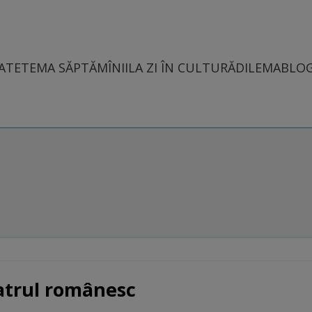
ATE
TEMA SĂPTĂMÎNII
LA ZI ÎN CULTURĂ
DILEMABLO
eatrul românesc