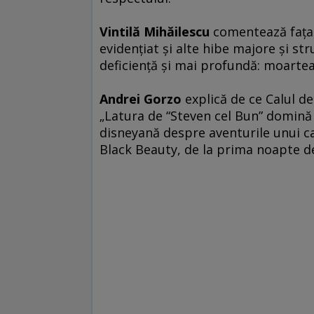
Vintilă Mihăilescu
comentează faţa ma
evidenţiat şi alte hibe majore şi str
deficienţă şi mai profundă: moartea 
Andrei Gorzo
explică de ce Calul de
„Latura de “Steven cel Bun” domină 
disneyană despre aventurile unui cal
Black Beauty, de la prima noapte de