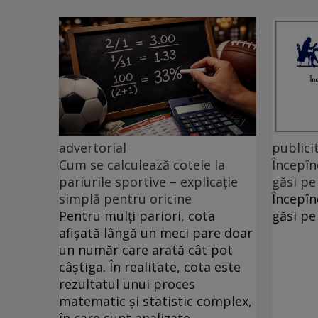
advertorial
publici
Cum se calculează cotele la
Începîn
pariurile sportive – explicație
găsi pe
simplă pentru oricine
Începîn
Pentru mulți pariori, cota
găsi pe
afișată lângă un meci pare doar
un număr care arată cât pot
câștiga. În realitate, cota este
rezultatul unui proces
matematic și statistic complex,
în care sunt analizate