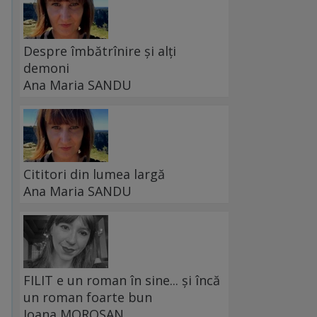
Despre îmbătrînire și alți
demoni
Ana Maria SANDU
Cititori din lumea largă
Ana Maria SANDU
FILIT e un roman în sine... și încă
un roman foarte bun
Ioana MOROȘAN