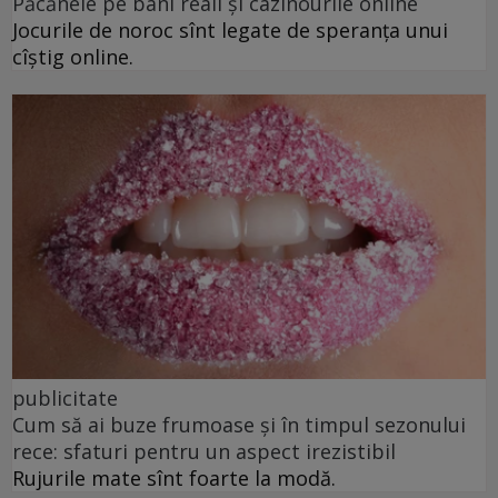
Păcănele pe bani reali și cazinourile online
Jocurile de noroc sînt legate de speranța unui
cîștig online.
publicitate
Cum să ai buze frumoase şi în timpul sezonului
rece: sfaturi pentru un aspect irezistibil
Rujurile mate sînt foarte la modă.