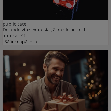
publicitate
De unde vine expresia „Zarurile au fost
aruncate"?
„Să înceapă jocul!”.