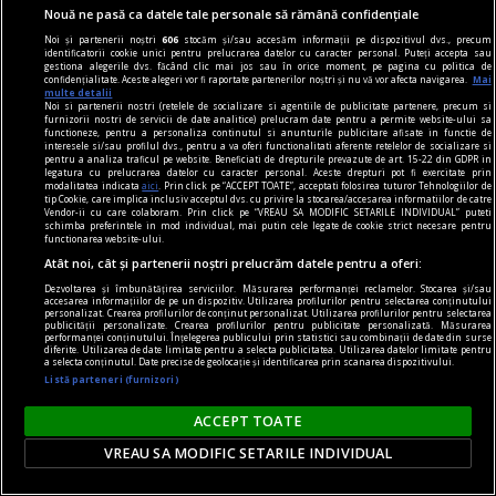
Nouă ne pasă ca datele tale personale să rămână confidențiale
Noi și partenerii noștri
606
stocăm și/sau accesăm informații pe dispozitivul dvs., precum
identificatorii cookie unici pentru prelucrarea datelor cu caracter personal. Puteți accepta sau
gestiona alegerile dvs. făcând clic mai jos sau în orice moment, pe pagina cu politica de
confidențialitate. Aceste alegeri vor fi raportate partenerilor noștri și nu vă vor afecta navigarea.
Mai
multe detalii
Noi si partenerii nostri (retelele de socializare si agentiile de publicitate partenere, precum si
furnizorii nostri de servicii de date analitice) prelucram date pentru a permite website-ului sa
functioneze, pentru a personaliza continutul si anunturile publicitare afisate in functie de
interesele si/sau profilul dvs., pentru a va oferi functionalitati aferente retelelor de socializare si
pentru a analiza traficul pe website. Beneficiati de drepturile prevazute de art. 15-22 din GDPR in
legatura cu prelucrarea datelor cu caracter personal. Aceste drepturi pot fi exercitate prin
modalitatea indicata
aici
. Prin click pe “ACCEPT TOATE”, acceptati folosirea tuturor Tehnologiilor de
tip Cookie, care implica inclusiv acceptul dvs. cu privire la stocarea/accesarea informatiilor de catre
Vendor-ii cu care colaboram. Prin click pe “VREAU SA MODIFIC SETARILE INDIVIDUAL” puteti
schimba preferintele in mod individual, mai putin cele legate de cookie strict necesare pentru
functionarea website-ului.
Atât noi, cât și partenerii noștri prelucrăm datele pentru a oferi:
Dezvoltarea și îmbunătățirea serviciilor. Măsurarea performanței reclamelor. Stocarea și/sau
accesarea informațiilor de pe un dispozitiv. Utilizarea profilurilor pentru selectarea conținutului
personalizat. Crearea profilurilor de conținut personalizat. Utilizarea profilurilor pentru selectarea
Negocieri decisive în Golf: un acord privind
publicității personalizate. Crearea profilurilor pentru publicitate personalizată. Măsurarea
performanței conținutului. Înțelegerea publicului prin statistici sau combinații de date din surse
Strâmtoarea Ormuz ar putea schimba
diferite. Utilizarea de date limitate pentru a selecta publicitatea. Utilizarea datelor limitate pentru
a selecta conținutul. Date precise de geolocație și identificarea prin scanarea dispozitivului.
transportul mondial de petrol
Listă parteneri (furnizori)
Negocierile dintre Iran și Oman au ajuns în faza
ACCEPT TOATE
finală. Dacă acordul va fi aprobat, una dintre cele
VREAU SA MODIFIC SETARILE INDIVIDUAL
mai importante rute maritime din lume ar putea
funcționa după reguli noi, cu implicații pentru