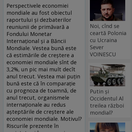
Perspectivele economiei
mondiale au fost obiectul
raportului şi dezbaterilor
Noi, cînd se
reuniunii de primăvară a
ceartă Polonia
Fondului Monetar
cu Ucraina
Internaţional şi a Băncii
Sever
Mondiale. Vestea bună este
VOINESCU
că estimările de creştere a
economiei mondiale sînt de
3,2%, un pic mai mult decît
anul trecut. Vestea mai puţin
bună este că în comparaţie
cu prognoza de toamnă, de
Putin și
anul trecut, organismele
Occidentul Al
internaţionale au redus
treilea război
aşteptările de creştere ale
mondial?
economiei mondiale. Motivul?
Riscurile prezente în