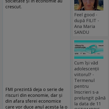
societate şi în economie au
crescut.
Feel good -
după FILIT -
Ana Maria
SANDU
Cum își văd
adolescenții
viitorul? -
Termenul
pentru
FMI prezintă deja o serie de
înscrieri s-a
riscuri din economie, dar şi
prelungit până
din afara sferei economice
la data de 11
care vor duce anul acesta la o