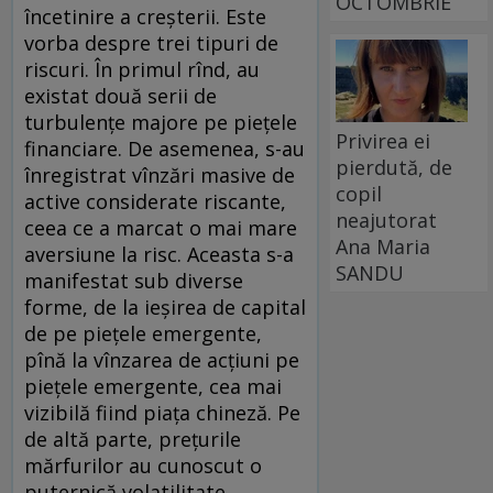
OCTOMBRIE
încetinire a creşterii. Este
vorba despre trei tipuri de
riscuri. În primul rînd, au
existat două serii de
turbulenţe majore pe pieţele
Privirea ei
financiare. De asemenea, s-au
pierdută, de
înregistrat vînzări masive de
copil
active considerate riscante,
neajutorat
ceea ce a marcat o mai mare
Ana Maria
aversiune la risc. Aceasta s-a
SANDU
manifestat sub diverse
forme, de la ieşirea de capital
de pe pieţele emergente,
pînă la vînzarea de acţiuni pe
pieţele emergente, cea mai
vizibilă fiind piaţa chineză. Pe
de altă parte, preţurile
mărfurilor au cunoscut o
puternică volatilitate.