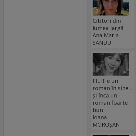
Cititori din
lumea largă
Ana Maria
SANDU
FILIT e un
roman în sine...
și încă un
roman foarte
bun
Ioana
MOROȘAN