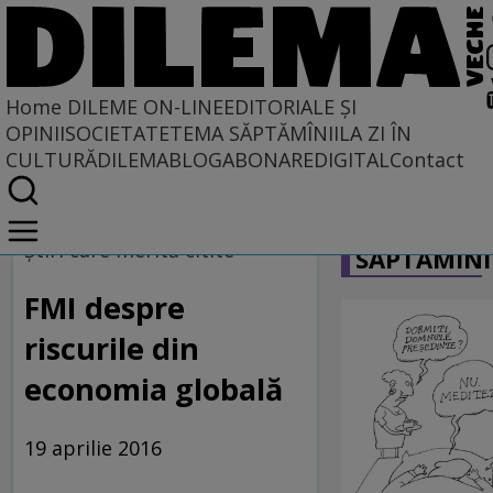
Home
DILEME ON-LINE
EDITORIALE ȘI
OPINII
SOCIETATE
TEMA SĂPTĂMÎNII
LA ZI ÎN
CULTURĂ
DILEMABLOG
ABONARE
DIGITAL
Contact
Home
CARICATU
Dileme on-line
Ştiri care merită citite
SĂPTĂMÎNI
FMI despre
riscurile din
economia globală
19 aprilie 2016