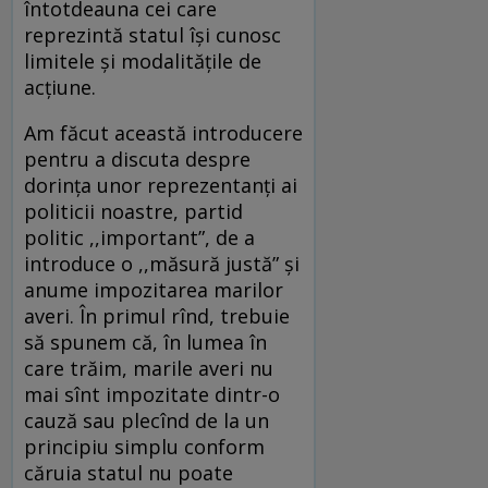
întotdeauna cei care
reprezintă statul îşi cunosc
limitele şi modalităţile de
acţiune.
Am făcut această introducere
pentru a discuta despre
dorinţa unor reprezentanţi ai
politicii noastre, partid
politic ,,important”, de a
introduce o ,,măsură justă” şi
anume impozitarea marilor
averi. În primul rînd, trebuie
să spunem că, în lumea în
care trăim, marile averi nu
mai sînt impozitate dintr-o
cauză sau plecînd de la un
principiu simplu conform
căruia statul nu poate