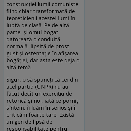
construcţiei lumii comuniste
fiind chiar transformată de
teoreticienii acestei lumi în
luptă de clasă. Pe de altă
parte, şi omul bogat
datorează o conduită
normală, lipsită de prost
gust şi ostentaţie în afişarea
bogăţiei, dar asta este deja o
altă temă.
Sigur, o să spuneţi că cei din
acel partid (UNPR) nu au
făcut decît un exerciţiu de
retorică şi noi, iată ce porniţi
sîntem, îi luăm în serios şi îi
criticăm foarte tare. Există
un gen de lipsă de
responsabilitate pentru