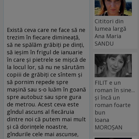
Cititori din
lumea largă
Există ceva care ne face să ne
Ana Maria
trezim în fiecare dimineaţă,
SANDU
să ne spălăm grăbiţi pe dinţi,
să ieşim în frigul de ianuarie
în care şi pietrele se mişcă de
la locul lor, să nu ne sărutăm
copiii de grăbiţi ce sîntem şi
să pornim repede spre
FILIT e un
maşină sau s-o luăm în goană
roman în sine...
spre autobuz sau spre gura
și încă un
de metrou. Acest ceva este
roman foarte
gîndul ascuns al fiecăruia
bun
dintre noi că putem mai mult
Ioana
şi că dorinţele noastre,
MOROȘAN
gîndurile cele mai ascunse,