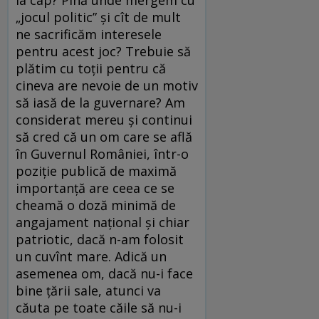
la cap? Pînă unde mergem cu
„jocul politic” şi cît de mult
ne sacrificăm interesele
pentru acest joc? Trebuie să
plătim cu toţii pentru că
cineva are nevoie de un motiv
să iasă de la guvernare? Am
considerat mereu şi continui
să cred că un om care se află
în Guvernul României, într-o
poziţie publică de maximă
importanţă are ceea ce se
cheamă o doză minimă de
angajament naţional şi chiar
patriotic, dacă n-am folosit
un cuvînt mare. Adică un
asemenea om, dacă nu-i face
bine ţării sale, atunci va
căuta pe toate căile să nu-i