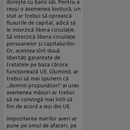
doreşte cu banii săi. Pentru a
reuşi o asemenea lovitură, un
stat ar trebui să oprească
fluxurile de capital, adică să
le interzică libera circulaţie.
Să interzică libera circulaţie
persoanelor şi capitalurilor.
Or, acestea sînt două
libertăţi garantate de
tratatele pe baza cărora
funcţionează UE. Glumind, ar
trebui să mai spunem că
,,domnii propunători” ai unei
asemenea măsuri ar trebui
să ne convingă mai întîi să
fim de acord a ieşi din UE.
Impozitarea marilor averi ar
pune pe omul de afaceri, pe