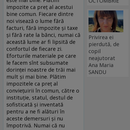
este mai bine. Plătim
OCTOMBRIE
impozite ca preţ al acestui
bine comun. Fiecare dintre
noi visează o lume fără
facturi, fără impozite şi taxe
şi fără rate la bănci, numai că
Privirea ei
această lume ar fi lipsită de
pierdută, de
confortul de fiecare zi.
copil
Eforturile materiale pe care
neajutorat
le facem sînt subsumate
Ana Maria
dorinţei noastre de trăi mai
SANDU
mult şi mai bine. Plătim
impozitele ca preţ al
convieţuirii în comun, către o
instituţie, statul, destul de
sofisticată şi inventată
pentru a ne fi alături în
aceste demersuri şi nu
împotrivă. Numai că nu