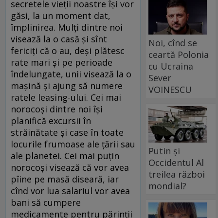
secretele vieţii noastre îşi vor
găsi, la un moment dat,
împlinirea. Mulţi dintre noi
visează la o casă şi sînt
Noi, cînd se
fericiţi că o au, deşi plătesc
ceartă Polonia
rate mari şi pe perioade
cu Ucraina
îndelungate, unii visează la o
Sever
maşină şi ajung să numere
VOINESCU
ratele leasing-ului. Cei mai
norocoşi dintre noi îşi
planifică excursii în
străinătate şi case în toate
locurile frumoase ale ţării sau
Putin și
ale planetei. Cei mai puţin
Occidentul Al
norocoşi visează că vor avea
treilea război
pîine pe masă diseară, iar
mondial?
cînd vor lua salariul vor avea
bani să cumpere
medicamente pentru părinţii