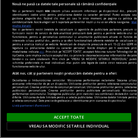
Nouă ne pasă ca datele tale personale să rămână confidențiale
Noi și partenerii noștri
606
stocăm și/sau accesăm informații pe dispozitivul dvs., precum
identificatorii cookie unici pentru prelucrarea datelor cu caracter personal. Puteți accepta sau
gestiona alegerile dvs. făcând clic mai jos sau în orice moment, pe pagina cu politica de
confidențialitate. Aceste alegeri vor fi raportate partenerilor noștri și nu vă vor afecta navigarea.
Mai
multe detalii
Noi si partenerii nostri (retelele de socializare si agentiile de publicitate partenere, precum si
publicitate
furnizorii nostri de servicii de date analitice) prelucram date pentru a permite website-ului sa
functioneze, pentru a personaliza continutul si anunturile publicitare afisate in functie de
Ai nevoie de un nou smartphone? Comandă
interesele si/sau profilul dvs., pentru a va oferi functionalitati aferente retelelor de socializare si
pentru a analiza traficul pe website. Beneficiati de drepturile prevazute de art. 15-22 din GDPR in
telefoane Samsung Galaxy S23 Ultra aici!
legatura cu prelucrarea datelor cu caracter personal. Aceste drepturi pot fi exercitate prin
modalitatea indicata
aici
. Prin click pe “ACCEPT TOATE”, acceptati folosirea tuturor Tehnologiilor de
Pentru a vedea specificațiile telefonului este
tip Cookie, care implica inclusiv acceptul dvs. cu privire la stocarea/accesarea informatiilor de catre
Vendor-ii cu care colaboram. Prin click pe “VREAU SA MODIFIC SETARILE INDIVIDUAL” puteti
necesar să alegi brandul, modelul, condiția
schimba preferintele in mod individual, mai putin cele legate de cookie strict necesare pentru
functionarea website-ului.
estetică a produsului, culoarea și spațiul de
Atât noi, cât și partenerii noștri prelucrăm datele pentru a oferi:
stocare.
Dezvoltarea și îmbunătățirea serviciilor. Măsurarea performanței reclamelor. Stocarea și/sau
accesarea informațiilor de pe un dispozitiv. Utilizarea profilurilor pentru selectarea conținutului
personalizat. Crearea profilurilor de conținut personalizat. Utilizarea profilurilor pentru selectarea
publicității personalizate. Crearea profilurilor pentru publicitate personalizată. Măsurarea
performanței conținutului. Înțelegerea publicului prin statistici sau combinații de date din surse
diferite. Utilizarea de date limitate pentru a selecta publicitatea. Utilizarea datelor limitate pentru
a selecta conținutul. Date precise de geolocație și identificarea prin scanarea dispozitivului.
Listă parteneri (furnizori)
ACCEPT TOATE
VREAU SA MODIFIC SETARILE INDIVIDUAL