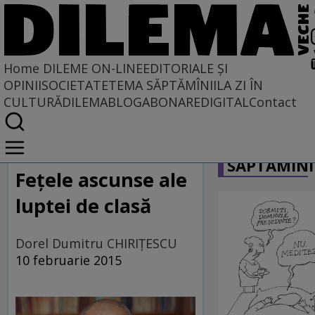
Home
DILEME ON-LINE
EDITORIALE ȘI
OPINII
SOCIETATE
TEMA SĂPTĂMÎNII
LA ZI ÎN
CULTURĂ
DILEMABLOG
ABONARE
DIGITAL
Contact
Home
CARICATU
Dileme on-line
SĂPTĂMÎNI
Feţele ascunse ale
luptei de clasă
Dorel Dumitru CHIRIŢESCU
10 februarie 2015