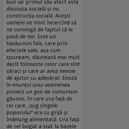
bun iar primul său efect este
disoluţia socială şi nu
construcţia socială. Aceşti
oameni ne mint încercînd să
ne convingă de faptul că le
pasă de noi. Este un
haiducism fals, care prin
efectele sale, aşa cum
spuneam, dăunează mai mult
decît foloseşte celor care sînt
săraci şi care ar avea nevoie
de ajutor cu adevărat. Există
în enunţul unui asemenea
proiect un gen de comunism
găunos, în care ura faţă de
cei care ,,sug sîngele
poporului” era cu grijă şi
îndelung alimentată. Ura faţă
de cel bogat a stat la bazele