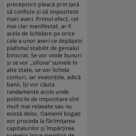
preceptorii pleacă prin ţară
să confişte şi să impoziteze
mari averi. Primul efect, cel
mai clar manifestat, ar fi
acela de lichidare pe orice
cale a unor averi ce depăşesc
plafonul stabilit de genialul
birocrat. Se vor vinde bunuri
şi se vor ,,sifona” sumele în
alte state, se vor lichida
conturi, iar investiţiile, adică
banii, îşi vor căuta
randamente acolo unde
politicile de impozitare sînt
mult mai relaxate sau nu
există deloc. Oamenii bogaţi
vor proceda la fărîmiţarea
capitalurilor şi împărţirea
sumelor între membrii de