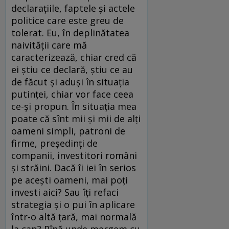
declaraţiile, faptele şi actele
politice care este greu de
tolerat. Eu, în deplinătatea
naivităţii care mă
caracterizează, chiar cred că
ei ştiu ce declară, ştiu ce au
de făcut şi aduşi în situaţia
putinţei, chiar vor face ceea
ce-şi propun. În situaţia mea
poate că sînt mii şi mii de alţi
oameni simpli, patroni de
firme, preşedinţi de
companii, investitori români
şi străini. Dacă îi iei în serios
pe aceşti oameni, mai poţi
investi aici? Sau îţi refaci
strategia şi o pui în aplicare
într-o altă ţară, mai normală