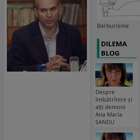
Barburisme
DILEMA
BLOG
Despre
îmbătrînire și
alți demoni
Ana Maria
SANDU