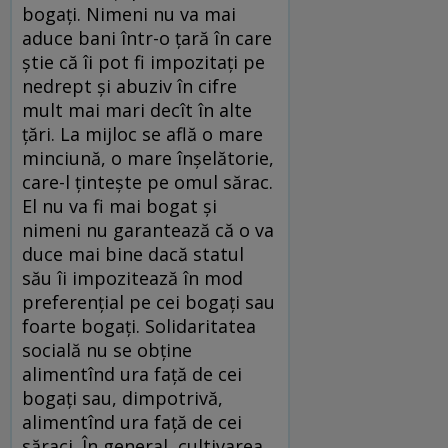
bogaţi. Nimeni nu va mai
aduce bani într-o ţară în care
ştie că îi pot fi impozitaţi pe
nedrept şi abuziv în cifre
mult mai mari decît în alte
ţări. La mijloc se află o mare
minciună, o mare înşelătorie,
care-l ţinteşte pe omul sărac.
El nu va fi mai bogat şi
nimeni nu garantează că o va
duce mai bine dacă statul
său îi impozitează în mod
preferenţial pe cei bogaţi sau
foarte bogaţi. Solidaritatea
socială nu se obţine
alimentînd ura faţă de cei
bogaţi sau, dimpotrivă,
alimentînd ura faţă de cei
săraci. În general, cultivarea