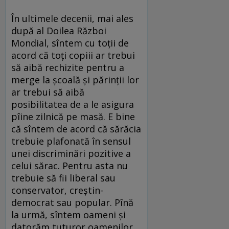
În ultimele decenii, mai ales
după al Doilea Război
Mondial, sîntem cu toţii de
acord că toţi copiii ar trebui
să aibă rechizite pentru a
merge la şcoală şi părinţii lor
ar trebui să aibă
posibilitatea de a le asigura
pîine zilnică pe masă. E bine
că sîntem de acord că sărăcia
trebuie plafonată în sensul
unei discriminări pozitive a
celui sărac. Pentru asta nu
trebuie să fii liberal sau
conservator, creştin-
democrat sau popular. Pînă
la urmă, sîntem oameni şi
datorăm tuturor oamenilor