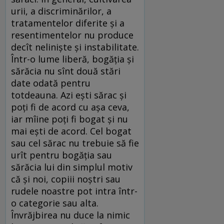
urii, a discriminărilor, a
tratamentelor diferite şi a
resentimentelor nu produce
decît nelinişte şi instabilitate.
Într-o lume liberă, bogăţia şi
sărăcia nu sînt două stări
date odată pentru
totdeauna. Azi eşti sărac şi
poţi fi de acord cu aşa ceva,
iar mîine poţi fi bogat şi nu
mai eşti de acord. Cel bogat
sau cel sărac nu trebuie să fie
urît pentru bogăţia sau
sărăcia lui din simplul motiv
că şi noi, copiii noştri sau
rudele noastre pot intra într-
o categorie sau alta.
Învrăjbirea nu duce la nimic