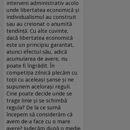
interveni administrativ acolo
unde libertatea economică şi
individualismul au construit
sau au creionat o anumită
tendinţă. Cu alte cuvinte,
dacă libertatea economică
este un principiu garantat,
atunci efectul său, adică
acumularea de avere, nu
poate fi îngrădit. În
competiţia zilnică plecăm cu
toţii cu aceleaşi şanse şi ne
supunem aceloraşi reguli.
Cine poate decide unde se
trage linie şi se schimbă
regula? De la ce sumă
începem să considerăm că
avem de-a face cu o mare
avere? Judecăm după o medie