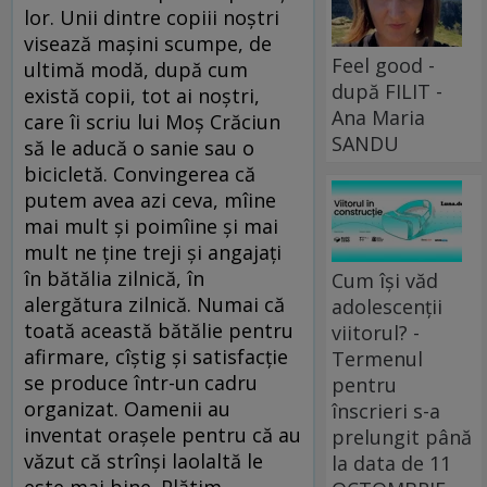
lor. Unii dintre copiii noştri
visează maşini scumpe, de
Feel good -
ultimă modă, după cum
după FILIT -
există copii, tot ai noştri,
Ana Maria
care îi scriu lui Moş Crăciun
SANDU
să le aducă o sanie sau o
bicicletă. Convingerea că
putem avea azi ceva, mîine
mai mult şi poimîine şi mai
mult ne ţine treji şi angajaţi
în bătălia zilnică, în
Cum își văd
alergătura zilnică. Numai că
adolescenții
toată această bătălie pentru
viitorul? -
afirmare, cîştig şi satisfacţie
Termenul
se produce într-un cadru
pentru
organizat. Oamenii au
înscrieri s-a
inventat oraşele pentru că au
prelungit până
văzut că strînşi laolaltă le
la data de 11