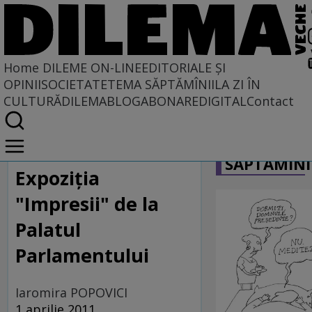
Home
DILEME ON-LINE
EDITORIALE ȘI
OPINII
SOCIETATE
TEMA SĂPTĂMÎNII
LA ZI ÎN
CULTURĂ
DILEMABLOG
ABONARE
DIGITAL
Contact
Home
CARICATU
Dileme on-line
SĂPTĂMÎNI
Expoziția
"Impresii" de la
Palatul
Parlamentului
Iaromira POPOVICI
1 aprilie 2011