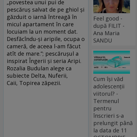
„povestea unui pui de
pescăruș salvat de pe ghiol și
găzduit o iarnă întreagă în
Feel good -
micul apartament în care
după FILIT -
locuiam la un moment dat.
Ana Maria
Desfăcîndu-și aripile, ocupa o
SANDU
cameră, de aceea l-am făcut
atît de mare.”; pescărușul a
inspirat Îngerii și seria Aripi.
Rozalia Budulan alege ca
subiecte Delta, Nuferii,
Cum își văd
Caii, Topirea zăpezii.
adolescenții
viitorul? -
Termenul
pentru
înscrieri s-a
prelungit până
la data de 11