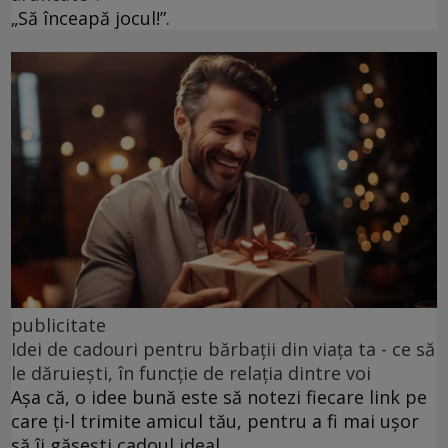
„Să înceapă jocul!”.
publicitate
Idei de cadouri pentru bărbații din viața ta - ce să
le dăruiești, în funcție de relația dintre voi
Așa că, o idee bună este să notezi fiecare link pe
care ți-l trimite amicul tău, pentru a fi mai ușor
să îi găsești cadoul ideal.