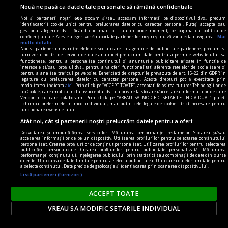
Nouă ne pasă ca datele tale personale să rămână confidențiale
Noi și partenerii noștri
606
stocăm și/sau accesăm informații pe dispozitivul dvs., precum
identificatorii cookie unici pentru prelucrarea datelor cu caracter personal. Puteți accepta sau
gestiona alegerile dvs. făcând clic mai jos sau în orice moment, pe pagina cu politica de
material susținut de iqos
confidențialitate. Aceste alegeri vor fi raportate partenerilor noștri și nu vă vor afecta navigarea.
Mai
multe detalii
Omid Ghannadi, creatorul instalației IQOS x
Noi si partenerii nostri (retelele de socializare si agentiile de publicitate partenere, precum si
furnizorii nostri de servicii de date analitice) prelucram date pentru a permite website-ului sa
DIPLOMA: Apreciez că sînt companii care se
functioneze, pentru a personaliza continutul si anunturile publicitare afisate in functie de
interesele si/sau profilul dvs., pentru a va oferi functionalitati aferente retelelor de socializare si
implică atît de vizibil în sprijinul comunității
pentru a analiza traficul pe website. Beneficiati de drepturile prevazute de art. 15-22 din GDPR in
legatura cu prelucrarea datelor cu caracter personal. Aceste drepturi pot fi exercitate prin
El este omul din spatele instalației imersive IQOS
modalitatea indicata
aici
. Prin click pe “ACCEPT TOATE”, acceptati folosirea tuturor Tehnologiilor de
tip Cookie, care implica inclusiv acceptul dvs. cu privire la stocarea/accesarea informatiilor de catre
proiectată special pentru ediția de anul acesta a
Vendor-ii cu care colaboram. Prin click pe “VREAU SA MODIFIC SETARILE INDIVIDUAL” puteti
schimba preferintele in mod individual, mai putin cele legate de cookie strict necesare pentru
festivalului DIPLOMA.
functionarea website-ului.
Atât noi, cât și partenerii noștri prelucrăm datele pentru a oferi:
Dezvoltarea și îmbunătățirea serviciilor. Măsurarea performanței reclamelor. Stocarea și/sau
Parteneri
accesarea informațiilor de pe un dispozitiv. Utilizarea profilurilor pentru selectarea conținutului
personalizat. Crearea profilurilor de conținut personalizat. Utilizarea profilurilor pentru selectarea
publicității personalizate. Crearea profilurilor pentru publicitate personalizată. Măsurarea
performanței conținutului. Înțelegerea publicului prin statistici sau combinații de date din surse
diferite. Utilizarea de date limitate pentru a selecta publicitatea. Utilizarea datelor limitate pentru
a selecta conținutul. Date precise de geolocație și identificarea prin scanarea dispozitivului.
Listă parteneri (furnizori)
ACCEPT TOATE
VREAU SA MODIFIC SETARILE INDIVIDUAL