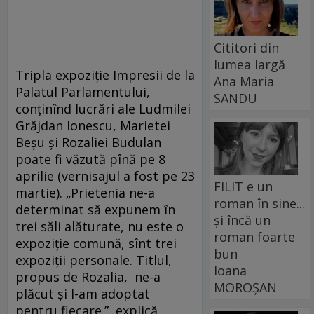
Cititori din
lumea largă
Tripla expoziție Impresii de la
Ana Maria
Palatul Parlamentului,
SANDU
conținînd lucrări ale Ludmilei
Grăjdan Ionescu, Marietei
Beșu și Rozaliei Budulan
poate fi văzută pînă pe 8
aprilie (vernisajul a fost pe 23
FILIT e un
martie). „Prietenia ne-a
roman în sine...
determinat să expunem în
și încă un
trei săli alăturate, nu este o
roman foarte
expoziție comună, sînt trei
bun
expoziții personale. Titlul,
Ioana
propus de Rozalia, ne-a
MOROȘAN
plăcut și l-am adoptat
pentru fiecare.”, explică