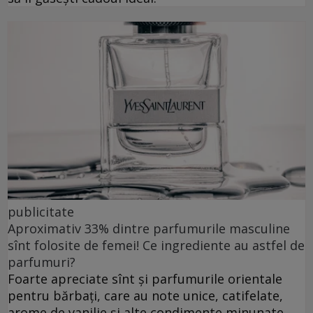
publicitate
Aproximativ 33% dintre parfumurile masculine
sînt folosite de femei! Ce ingrediente au astfel de
parfumuri?
Foarte apreciate sînt și parfumurile orientale
pentru bărbați, care au note unice, catifelate,
arome de vanilie și alte condimente minunate.