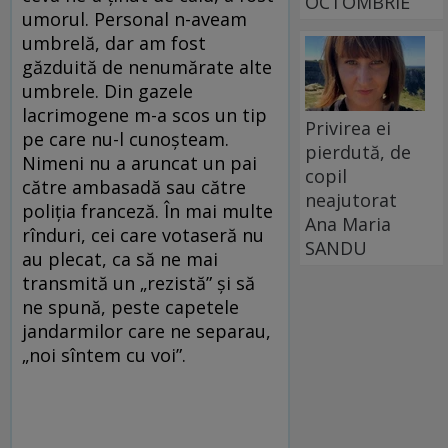
OCTOMBRIE
umorul. Personal n-aveam
umbrelă, dar am fost
găzduită de nenumărate alte
umbrele. Din gazele
lacrimogene m-a scos un tip
Privirea ei
pe care nu-l cunoșteam.
pierdută, de
Nimeni nu a aruncat un pai
copil
către ambasadă sau către
neajutorat
poliția franceză. În mai multe
Ana Maria
rînduri, cei care votaseră nu
SANDU
au plecat, ca să ne mai
transmită un „rezistă” și să
ne spună, peste capetele
jandarmilor care ne separau,
„noi sîntem cu voi”.