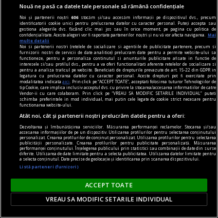
Nouă ne pasă ca datele tale personale să rămână confidențiale
publicitate
Noi și partenerii noștri
606
stocăm și/sau accesăm informații pe dispozitivul dvs., precum
identificatorii cookie unici pentru prelucrarea datelor cu caracter personal. Puteți accepta sau
6 produse de îngrijire care să nu îți lipsească din
gestiona alegerile dvs. făcând clic mai jos sau în orice moment, pe pagina cu politica de
confidențialitate. Aceste alegeri vor fi raportate partenerilor noștri și nu vă vor afecta navigarea.
Mai
trusa cosmetică
multe detalii
Noi si partenerii nostri (retelele de socializare si agentiile de publicitate partenere, precum si
Toate acestea au proprietăți extraordinare și te
furnizorii nostri de servicii de date analitice) prelucram date pentru a permite website-ului sa
functioneze, pentru a personaliza continutul si anunturile publicitare afisate in functie de
pot ajuta să îți menții pielea tînără și frumoasă
interesele si/sau profilul dvs., pentru a va oferi functionalitati aferente retelelor de socializare si
pentru a analiza traficul pe website. Beneficiati de drepturile prevazute de art. 15-22 din GDPR in
pentru cît mai mult timp.
legatura cu prelucrarea datelor cu caracter personal. Aceste drepturi pot fi exercitate prin
modalitatea indicata
aici
. Prin click pe “ACCEPT TOATE”, acceptati folosirea tuturor Tehnologiilor de
tip Cookie, care implica inclusiv acceptul dvs. cu privire la stocarea/accesarea informatiilor de catre
Vendor-ii cu care colaboram. Prin click pe “VREAU SA MODIFIC SETARILE INDIVIDUAL” puteti
schimba preferintele in mod individual, mai putin cele legate de cookie strict necesare pentru
functionarea website-ului.
Atât noi, cât și partenerii noștri prelucrăm datele pentru a oferi:
Dezvoltarea și îmbunătățirea serviciilor. Măsurarea performanței reclamelor. Stocarea și/sau
accesarea informațiilor de pe un dispozitiv. Utilizarea profilurilor pentru selectarea conținutului
personalizat. Crearea profilurilor de conținut personalizat. Utilizarea profilurilor pentru selectarea
publicității personalizate. Crearea profilurilor pentru publicitate personalizată. Măsurarea
performanței conținutului. Înțelegerea publicului prin statistici sau combinații de date din surse
diferite. Utilizarea de date limitate pentru a selecta publicitatea. Utilizarea datelor limitate pentru
a selecta conținutul. Date precise de geolocație și identificarea prin scanarea dispozitivului.
Listă parteneri (furnizori)
ACCEPT TOATE
VREAU SA MODIFIC SETARILE INDIVIDUAL