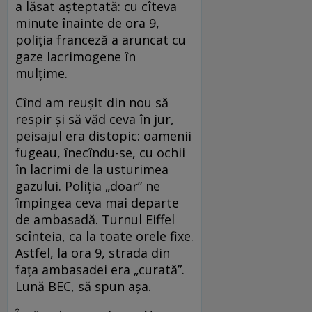
a lăsat așteptată: cu cîteva
minute înainte de ora 9,
poliția franceză a aruncat cu
gaze lacrimogene în
mulțime.
Cînd am reușit din nou să
respir și să văd ceva în jur,
peisajul era distopic: oamenii
fugeau, înecîndu-se, cu ochii
în lacrimi de la usturimea
gazului. Poliția „doar” ne
împingea ceva mai departe
de ambasadă. Turnul Eiffel
scînteia, ca la toate orele fixe.
Astfel, la ora 9, strada din
fața ambasadei era „curată”.
Lună BEC, să spun așa.