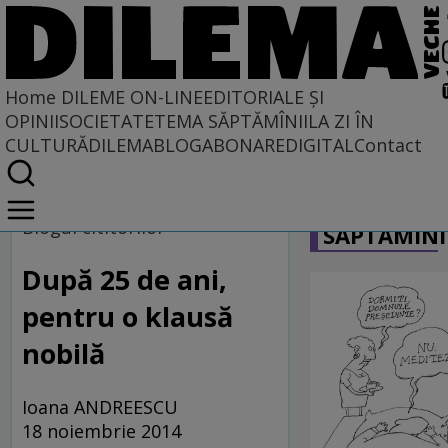
Home
DILEME ON-LINE
EDITORIALE ȘI
OPINII
SOCIETATE
TEMA SĂPTĂMÎNII
LA ZI ÎN
CULTURĂ
DILEMABLOG
ABONARE
DIGITAL
Contact
Home
CARICATU
Dileme on-line
Blogul cititorilor
SĂPTĂMÎNI
După 25 de ani,
pentru o klausă
nobilă
Ioana ANDREESCU
18 noiembrie 2014