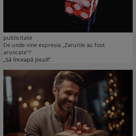
publicitate
De unde vine expresia „Zarurile au fost
aruncate"?
„Să înceapă jocul!”.