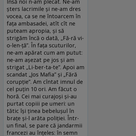
Însă noi n-am plecat. Ne-am
șters lacrimile și ne-am dres
vocea, ca se ne întoarcem în
fața ambasadei, atît cît ne
puteam apropia, și să
strigăm încă o dată, „Fă-ră vi-
o-len-ță”. În fața scuturilor,
ne-am apărat cum am putut:
ne-am așezat pe jos și am
strigat „Li-ber-ta-te”. Apoi am
scandat „Jos Mafia” și „Fără
corupție”. Am cîntat imnul de
cel puțin 10 ori. Am făcut o
horă. Cei mai curajoși și-au
purtat copiii pe umeri: un
tătic își ținea bebelușul în
brațe și-l arăta poliției. Într-
un final, se pare că jandarmii
francezi au înțeles: în semn