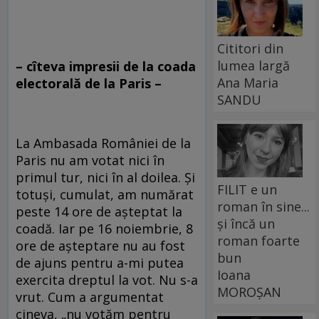
Cititori din
lumea largă
– cîteva impresii de la coada
Ana Maria
electorală de la Paris –
SANDU
La Ambasada României de la
Paris nu am votat nici în
primul tur, nici în al doilea. Și
FILIT e un
totuși, cumulat, am numărat
roman în sine...
peste 14 ore de așteptat la
și încă un
coadă. Iar pe 16 noiembrie, 8
roman foarte
ore de așteptare nu au fost
bun
de ajuns pentru a-mi putea
Ioana
exercita dreptul la vot. Nu s-a
MOROȘAN
vrut. Cum a argumentat
cineva, „nu votăm pentru