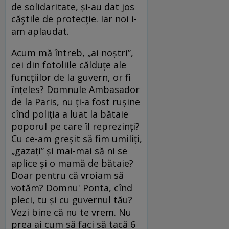
de solidaritate, și-au dat jos
căștile de protecție. Iar noi i-
am aplaudat.
Acum mă întreb, „ai noștri”,
cei din fotoliile călduțe ale
funcțiilor de la guvern, or fi
înțeles? Domnule Ambasador
de la Paris, nu ți-a fost rușine
cînd poliția a luat la bătaie
poporul pe care îl reprezinți?
Cu ce-am greșit să fim umiliți,
„gazați” și mai-mai să ni se
aplice și o mamă de bătaie?
Doar pentru că vroiam să
votăm? Domnu' Ponta, cînd
pleci, tu și cu guvernul tău?
Vezi bine că nu te vrem. Nu
prea ai cum să faci să tacă 6