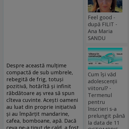
Feel good -
după FILIT -
Ana Maria
SANDU
Despre această mulțime
compactă de sub umbrele,
Cum își văd
rebegită de frig, totuși
adolescenții
pozitivă, hotărîtă și infinit
viitorul? -
răbdătoare aș vrea să spun
Termenul
cîteva cuvinte. Acești oameni
pentru
au luat din proprie inițiativă
înscrieri s-a
și au împărțit mandarine,
prelungit până
cafea, bomboane, apă. Dacă
la data de 11
ceva ne-a ținut de cald, a fost