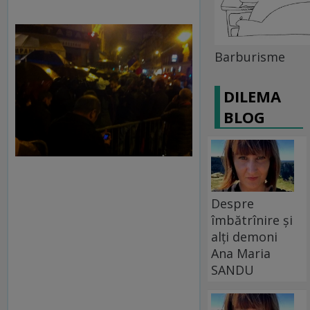
Barburisme
DILEMA
BLOG
Despre
îmbătrînire și
alți demoni
Ana Maria
SANDU