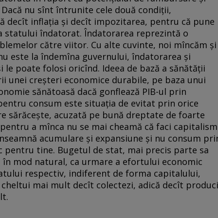
i. Dacă nu sînt întrunite cele două condiţii,
 decît inflaţia şi decît impozitarea, pentru că pune
 statului îndatorat. Îndatorarea reprezintă o
blemelor către viitor. Cu alte cuvinte, noi mîncăm şi
a nu este la îndemîna guvernului, îndatorarea şi
i le poate folosi oricînd. Ideea de bază a sănătăţii
ii unei creşteri economice durabile, pe baza unui
conomie sănătoasă dacă gonflează PIB-ul prin
entru consum este situaţia de evitat prin orice
are sărăceşte, acuzată pe bună dreptate de foarte
i pentru a mînca nu se mai cheamă că faci capitalism
 înseamnă acumulare şi expansiune şi nu consum pri
 pentru tine. Bugetul de stat, mai precis parte sa
ie în mod natural, ca urmare a efortului economic
tului respectiv, indiferent de forma capitalului,
 cheltui mai mult decît colectezi, adică decît produci
t.