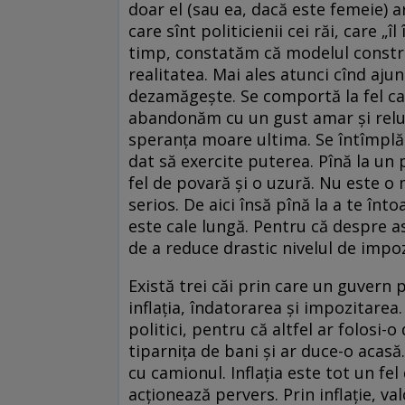
doar el (sau ea, dacă este femeie) ar
care sînt politicienii cei răi, care „
timp, constatăm că modelul constru
realitatea. Mai ales atunci cînd aju
dezamăgeşte. Se comportă la fel ca to
abandonăm cu un gust amar şi relu
speranţa moare ultima. Se întîmplă
dat să exercite puterea. Pînă la un 
fel de povară şi o uzură. Nu este o 
serios. De aici însă pînă la a te înt
este cale lungă. Pentru că despre as
de a reduce drastic nivelul de impoz
Există trei căi prin care un guvern 
inflaţia, îndatorarea şi impozitarea.
politici, pentru că altfel ar folosi-o
tiparniţa de bani şi ar duce-o acasă
cu camionul. Inflaţia este tot un fe
acţionează pervers. Prin inflaţie, v