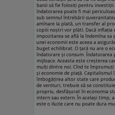
banii să fie folosiţi pentru investiţi
îndatorarea poate fi mai periculoasă
sub semnul întrebării suveranitatea
amînare la plată, un transfer al pro
copiii noştri vor plăti. Dacă inflaţi
impozitarea se află la îndemîna sa ş
unei economii este aceea a asigurăr
buget echilibrat. O ţară nu are o e
îndatorare şi consum. Îndatorarea p
mijloace. Aceasta este creşterea c
mulţi dintre noi. Cînd te împrumuţ
şi economie de piaţă. Capitalismul
îmbogăţirea altor state care produc
de venituri, trebuie să se constitu
propriu, desfăşurat în economia sta
intern sau extern. În acelaşi timp, a
este o iluzie care nu poate dura mul