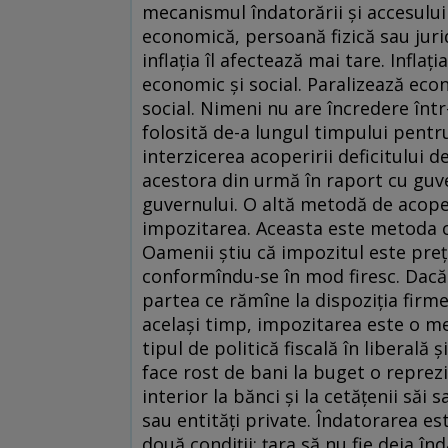
mecanismul îndatorării şi accesului l
economică, persoană fizică sau jurid
inflaţia îl afectează mai tare. Infla
economic şi social. Paralizează eco
social. Nimeni nu are încredere într
folosită de-a lungul timpului pentru
interzicerea acoperirii deficitului 
acestora din urmă în raport cu guve
guvernului. O altă metodă de acoper
impozitarea. Aceasta este metoda c
Oamenii ştiu că impozitul este preţ
conformîndu-se în mod firesc. Dacă
partea ce rămîne la dispoziţia firm
acelaşi timp, impozitarea este o me
tipul de politică fiscală în liberală
face rost de bani la buget o reprez
interior la bănci şi la cetăţenii săi
sau entităţi private. Îndatorarea
două condiţii: ţara să nu fie deja î