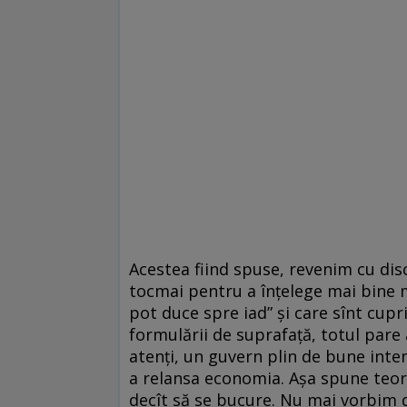
Acestea fiind spuse, revenim cu dis
tocmai pentru a înţelege mai bine m
pot duce spre iad” şi care sînt cupr
formulării de suprafaţă, totul pare 
atenţi, un guvern plin de bune inte
a relansa economia. Aşa spune teori
decît să se bucure. Nu mai vorbim d