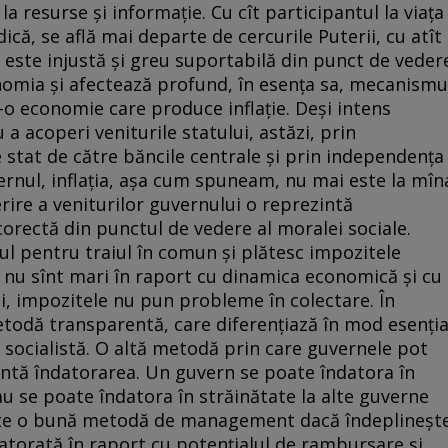
a resurse şi informaţie. Cu cît participantul la viaţa
ică, se află mai departe de cercurile Puterii, cu atît
ţia este injustă şi greu suportabilă din punct de veder
nomia şi afectează profund, în esenţa sa, mecanismu
-o economie care produce inflaţie. Deşi intens
 a acoperi veniturile statului, astăzi, prin
de stat de către băncile centrale şi prin independenţa
rnul, inflaţia, aşa cum spuneam, nu mai este la mîn
ire a veniturilor guvernului o reprezintă
orectă din punctul de vedere al moralei sociale.
ul pentru traiul în comun şi plătesc impozitele
 nu sînt mari în raport cu dinamica economică şi cu
ei, impozitele nu pun probleme în colectare. În
todă transparentă, care diferenţiază în mod esenţia
 şi socialistă. O altă metodă prin care guvernele pot
intă îndatorarea. Un guvern se poate îndatora în
 sau se poate îndatora în străinătate la alte guverne
 este o bună metodă de management dacă îndeplineşt
ndatorată în raport cu potenţialul de rambursare şi