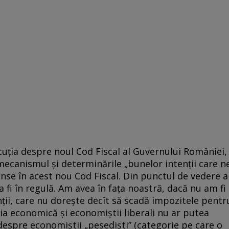
cuţia despre noul Cod Fiscal al Guvernului României,
ecanismul şi determinările „bunelor intenţii care n
inse în acest nou Cod Fiscal. Din punctul de vedere a
a fi în regulă. Am avea în faţa noastră, dacă nu am fi
nţii, care nu doreşte decît să scadă impozitele pentr
a economică şi economiştii liberali nu ar putea
espre economiştii „pesedişti” (categorie pe care o