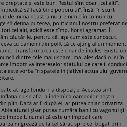
e dreptate şi este bun. Restul sînt doar „ceilalţi”,
îl împiedică să facă bine poporului”. Însă, în scurt
it de inima noastră nu are nimic în comun cu
nge să deţină puterea, politicianul nostru preferat n
ţi ceilalţi, adică este tîmp, hoţ şi agramat. Îl
ăm căutările, pentru că, aşa cum este cunoscut,
 ceva cu oamenii din politică ce ajung al un moment
punct, transformarea este chiar de înţeles. Există un
muncă dintre cele mai uşoare, mai ales dacă o iei în
oarce împotriva intereselor statului pe care îl conduci
ta este vorba în spatele iniţiativei actualului guvern
itare.
poate atrage fonduri la dispoziţie. Acestea sînt
 Inflaţia nu se află la îndemîna oamenilor noştri
 din plin. Dacă ar fi după ei, ar putea chiar privatiza
. Abia atunci şi-ar putea număra banii cu vagonul şi
l de impozit, numai că este un impozit care
aloarea migrează de la cel sărac spre cel bogat prin