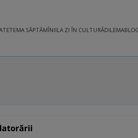
ATE
TEMA SĂPTĂMÎNII
LA ZI ÎN CULTURĂ
DILEMABLO
atorării