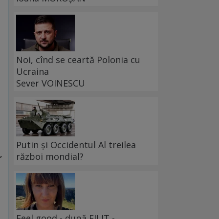
Noi, cînd se ceartă Polonia cu
Ucraina
Sever VOINESCU
Putin și Occidentul Al treilea
,
război mondial?
Feel good - după FILIT -