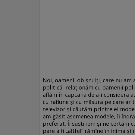
Noi, oamenii obişnuiţi, care nu am a
politică, relaţionăm cu oamenii pol
aflăm în capcana de a-i considera 
cu raţiune şi cu măsura pe care ar t
televizor şi căutăm printre ei mode
am găsit asemenea modele, îi îndrăg
preferat. Îi susţinem şi ne certăm cu
pare a fi „altfel” rămîne în inima şi 