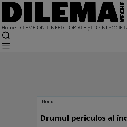
Home
DILEME ON-LINE
EDITORIALE ȘI OPINII
SOCIET
Home
Dileme on-line
Drumul periculos al înd