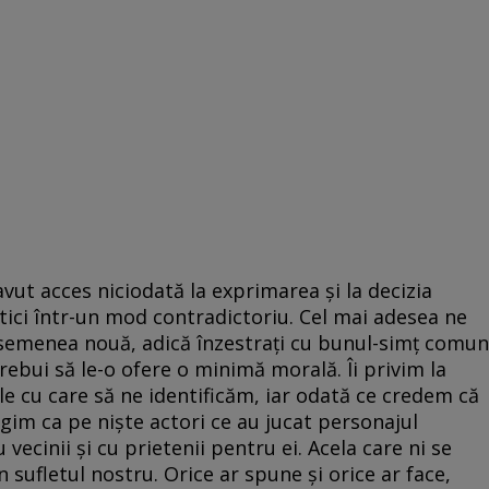
vut acces niciodată la exprimarea şi la decizia
itici într-un mod contradictoriu. Cel mai adesea ne
asemenea nouă, adică înzestraţi cu bunul-simţ comun
rebui să le-o ofere o minimă morală. Îi privim la
le cu care să ne identificăm, iar odată ce credem că
im ca pe nişte actori ce au jucat personajul
 vecinii şi cu prietenii pentru ei. Acela care ni se
în sufletul nostru. Orice ar spune şi orice ar face,