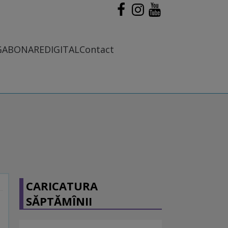
G
ABONARE
DIGITAL
Contact
CARICATURA
SĂPTĂMÎNII