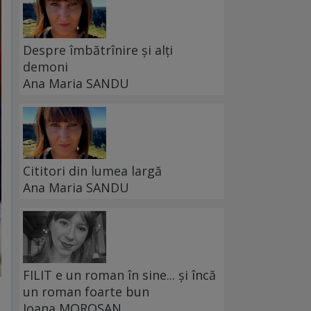
Despre îmbătrînire și alți
demoni
Ana Maria SANDU
Cititori din lumea largă
Ana Maria SANDU
FILIT e un roman în sine... și încă
un roman foarte bun
Ioana MOROȘAN