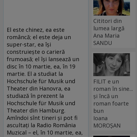
Cititori din
lumea largă
El este chinez, ea este
Ana Maria
româncă; el este deja un
SANDU
super-star, ea îşi
construieşte o carieră
frumoasă; el îşi lansează un
disc în 10 martie, ea, în 19
martie. El a studiat la
Hochschule für Musik und
FILIT e un
Theater din Hanovra, ea
roman în sine...
studiază în prezent la
și încă un
Hochschule für Musik und
roman foarte
Theater din Hamburg.
bun
Amîndoi sînt tineri şi pot fi
Ioana
ascultaţi la Radio România
MOROȘAN
Muzical – el, în 10 martie, ea,