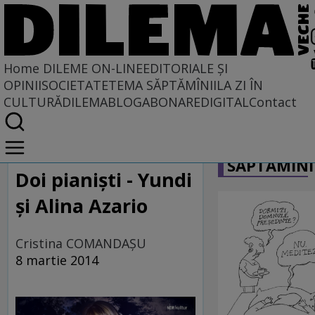
Home
DILEME ON-LINE
EDITORIALE ȘI
OPINII
SOCIETATE
TEMA SĂPTĂMÎNII
LA ZI ÎN
CULTURĂ
DILEMABLOG
ABONARE
DIGITAL
Contact
Home
CARICATU
Dileme on-line
SĂPTĂMÎNI
Doi pianişti - Yundi
și Alina Azario
Cristina COMANDAŞU
8 martie 2014