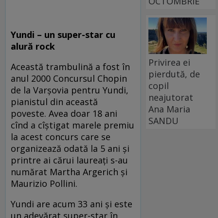
OCTOMBRIE
Yundi – un super-star cu
alură rock
Privirea ei
Această trambulină a fost în
pierdută, de
anul 2000 Concursul Chopin
copil
de la Varşovia pentru Yundi,
neajutorat
pianistul din această
Ana Maria
poveste. Avea doar 18 ani
SANDU
cînd a cîştigat marele premiu
la acest concurs care se
organizează odată la 5 ani şi
printre ai cărui laureaţi s-au
numărat Martha Argerich şi
Maurizio Pollini.
Yundi are acum 33 ani şi este
un adevărat super-star în