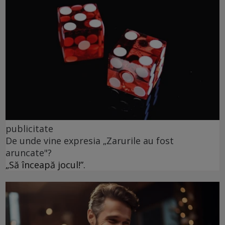
publicitate
De unde vine expresia „Zarurile au fost
aruncate"?
„Să înceapă jocul!”.