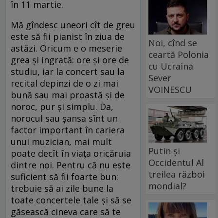
în 11 martie.
Mă gîndesc uneori cît de greu
este să fii pianist în ziua de
Noi, cînd se
astăzi. Oricum e o meserie
ceartă Polonia
grea şi ingrată: ore şi ore de
cu Ucraina
studiu, iar la concert sau la
Sever
recital depinzi de o zi mai
VOINESCU
bună sau mai proastă şi de
noroc, pur şi simplu. Da,
norocul sau şansa sînt un
factor important în cariera
unui muzician, mai mult
Putin și
poate decît în viaţa oricăruia
Occidentul Al
dintre noi. Pentru că nu este
treilea război
suficient să fii foarte bun:
mondial?
trebuie să ai zile bune la
toate concertele tale şi să se
găsească cineva care să te