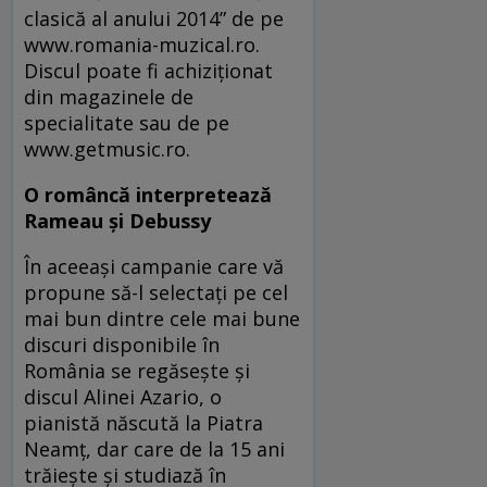
clasică al anului 2014” de pe
www.romania-muzical.ro.
Discul poate fi achiziţionat
din magazinele de
specialitate sau de pe
www.getmusic.ro.
O româncă interpretează
Rameau şi Debussy
În aceeaşi campanie care vă
propune să-l selectaţi pe cel
mai bun dintre cele mai bune
discuri disponibile în
România se regăseşte şi
discul Alinei Azario, o
pianistă născută la Piatra
Neamţ, dar care de la 15 ani
trăieşte şi studiază în