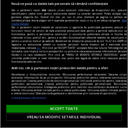
Nouă ne pasă ca datele tale personale să rămână confidențiale
Noi și partenerii noștri
606
stocăm și/sau accesăm informații pe dispozitivul dvs., precum
identificatorii cookie unici pentru prelucrarea datelor cu caracter personal. Puteți accepta sau
gestiona alegerile dvs. făcând clic mai jos sau în orice moment, pe pagina cu politica de
confidențialitate. Aceste alegeri vor fi raportate partenerilor noștri și nu vă vor afecta navigarea.
Mai
multe detalii
Noi si partenerii nostri (retelele de socializare si agentiile de publicitate partenere, precum si
furnizorii nostri de servicii de date analitice) prelucram date pentru a permite website-ului sa
functioneze, pentru a personaliza continutul si anunturile publicitare afisate in functie de
interesele si/sau profilul dvs., pentru a va oferi functionalitati aferente retelelor de socializare si
pentru a analiza traficul pe website. Beneficiati de drepturile prevazute de art. 15-22 din GDPR in
legatura cu prelucrarea datelor cu caracter personal. Aceste drepturi pot fi exercitate prin
publicitate
modalitatea indicata
aici
. Prin click pe “ACCEPT TOATE”, acceptati folosirea tuturor Tehnologiilor de
tip Cookie, care implica inclusiv acceptul dvs. cu privire la stocarea/accesarea informatiilor de catre
Aproximativ 33% dintre parfumurile masculine
Vendor-ii cu care colaboram. Prin click pe “VREAU SA MODIFIC SETARILE INDIVIDUAL” puteti
schimba preferintele in mod individual, mai putin cele legate de cookie strict necesare pentru
sînt folosite de femei! Ce ingrediente au astfel de
functionarea website-ului.
parfumuri?
Atât noi, cât și partenerii noștri prelucrăm datele pentru a oferi:
Foarte apreciate sînt și parfumurile orientale
Dezvoltarea și îmbunătățirea serviciilor. Măsurarea performanței reclamelor. Stocarea și/sau
accesarea informațiilor de pe un dispozitiv. Utilizarea profilurilor pentru selectarea conținutului
pentru bărbați, care au note unice, catifelate,
personalizat. Crearea profilurilor de conținut personalizat. Utilizarea profilurilor pentru selectarea
publicității personalizate. Crearea profilurilor pentru publicitate personalizată. Măsurarea
arome de vanilie și alte condimente minunate.
performanței conținutului. Înțelegerea publicului prin statistici sau combinații de date din surse
diferite. Utilizarea de date limitate pentru a selecta publicitatea. Utilizarea datelor limitate pentru
a selecta conținutul. Date precise de geolocație și identificarea prin scanarea dispozitivului.
Listă parteneri (furnizori)
ACCEPT TOATE
VREAU SA MODIFIC SETARILE INDIVIDUAL