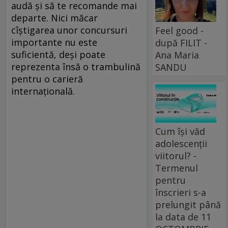
audă şi să te recomande mai
departe. Nici măcar
cîştigarea unor concursuri
Feel good -
importante nu este
după FILIT -
suficientă, deşi poate
Ana Maria
reprezenta însă o trambulină
SANDU
pentru o carieră
internaţională.
Cum își văd
adolescenții
viitorul? -
Termenul
pentru
înscrieri s-a
prelungit până
la data de 11