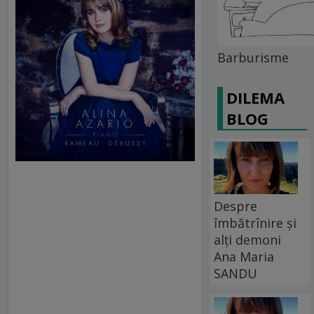
Barburisme
DILEMA
BLOG
Despre
îmbătrînire și
alți demoni
Ana Maria
SANDU