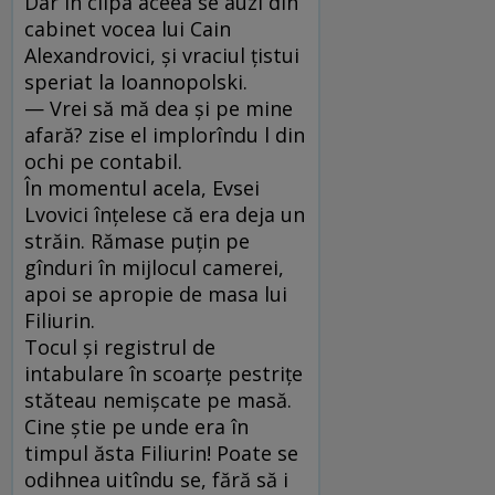
Dar în clipa aceea se auzi din
cabinet vocea lui Cain
Alexandrovici, şi vraciul ţistui
speriat la Ioannopolski.
— Vrei să mă dea şi pe mine
afară? zise el implorîndu l din
ochi pe contabil.
În momentul acela, Evsei
Lvovici înţelese că era deja un
străin. Rămase puţin pe
gînduri în mijlocul camerei,
apoi se apropie de masa lui
Filiurin.
Tocul şi registrul de
intabulare în scoarţe pestriţe
stăteau nemişcate pe masă.
Cine ştie pe unde era în
timpul ăsta Filiurin! Poate se
odihnea uitîndu se, fără să i