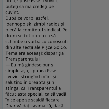
firea, spuse Evsei Lvovici,
puteţi să mă credeţi pe
cuvînt.
După ce vorbi astfel,
Ioannopolski zîmbi radios şi
plecă la comitetul sindical. Pe
drum se tot oprea ca să
schimbe o vorbă cu cunoscuţi
din alte secţii ale Pişce Go Co.
Tema era aceeaşi: dispariţia
Transparentului.
— Eu mă gîndesc pur şi
simplu aşa, spunea Evsei
Lvovici strîngînd mîini şi
salutînd în dreapta şi n
stînga, că Transpa­rentul a
făcut asta special, ca să vadă
în ce ape se scaldă fiecare.
Doar vă daţi seama că, dacă