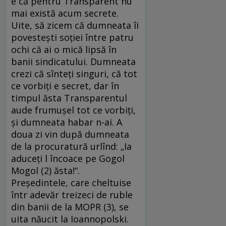
e că pentru Transparent nu
mai există acum secrete.
Uite, să zicem că dumneata îi
povesteşti soţiei între patru
ochi că ai o mică lipsă în
banii sindicatului. Dumneata
crezi că sînteţi singuri, că tot
ce vorbiţi e secret, dar în
timpul ăsta Transparentul
aude frumuşel tot ce vorbiţi,
şi dumneata habar n-ai. A
doua zi vin după dumneata
de la procuratură urlînd: „Ia
aduceţi l încoace pe Gogol
Mogol (2) ăsta!“.
Preşedintele, care cheltuise
într adevăr treizeci de ruble
din banii de la MOPR (3), se
uita năucit la Ioannopolski.