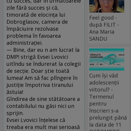
cu succes, dar în următoarele
zile fără succes şi că,
timorată de elocinţa lui
Feel good -
Dobroglasov, camera de
după FILIT -
împăciuire rezolvase
Ana Maria
problema în favoarea
SANDU
administraţiei.
— Bine, dar eu n am lucrat la
DMP! strigă Evsei Lvovici
uitîndu se îndurerat la colegii
de secţie. Doar ştie toată
Cum își văd
lumea! Am să fac plîngere în
adolescenții
justiţie împotriva tiranului
viitorul? -
ăstuia!
Termenul
Gîndirea de sine stătătoare a
pentru
contabilului nu găsi nici un
înscrieri s-a
sprijin.
prelungit până
Evsei Lvovici înţelese că
la data de 11
treaba era mult mai serioasă