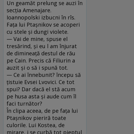
Un geamăt prelung se auzi în
secţia Amenajare.
Ioannopolski izbucni în rîs.
Faţa lui Ptaşnikov se acoperi
cu stele şi dungi violete.
— Vai de mine, spuse el
tresărind, şi eu l am înjurat
de dimineaţă destul de rău
pe Cain. Precis că Filiurin a
auzit şi o să i spună tot.
— Ce ai înnebunit? începu să
ţistuie Evsei Lvovici. Ce tot
spui? Dar dacă el stă acum
pe husa asta şi aude cum îl
faci turnător?
În clipa aceea, de pe faţa lui
Ptaşnikov pieriră toate
culorile. Lui Kostea, de
mirare, i se curbă tot pieptul