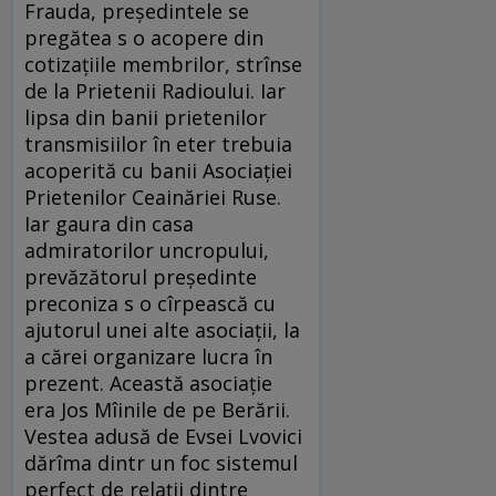
Frauda, preşedintele se
pregătea s o acopere din
cotizaţiile membrilor, strînse
de la Prietenii Radioului. Iar
lipsa din banii prietenilor
transmisiilor în eter trebuia
acoperită cu banii Asociaţiei
Prietenilor Ceainăriei Ruse.
Iar gaura din casa
admiratorilor uncro­pu­lui,
prevăzătorul preşedinte
preconiza s o cîrpească cu
aju­torul unei alte asociaţii, la
a cărei organizare lucra în
pre­zent. Această asociaţie
era Jos Mîinile de pe Berării.
Vestea adusă de Evsei Lvovici
dărîma dintr un foc sistemul
perfect de relaţii dintre