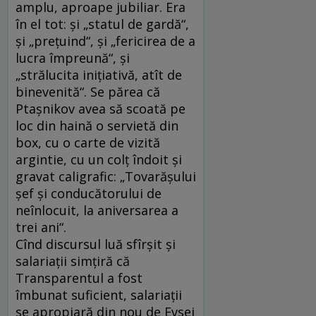
amplu, aproape jubiliar. Era
în el tot: şi „statul de gardă“,
şi „preţuind“, şi „fericirea de a
lucra împreună“, şi
„strălucita iniţiativă, atît de
binevenită“. Se părea că
Ptaşnikov avea să scoată pe
loc din haină o servietă din
box, cu o carte de vizită
argintie, cu un colţ îndoit şi
gravat caligrafic: „Tovarăşului
şef şi conducătorului de
neînlocuit, la aniversarea a
trei ani“.
Cînd discursul luă sfîrşit şi
salariaţii simţiră că
Transparentul a fost
îmbunat suficient, salariaţii
se apropiară din nou de Evsei