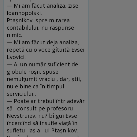
— Mi am făcut analiza, zise
Ioannopolski.
Ptaşnikov, spre mirarea
contabilului, nu răspunse
nimic.
— Mi am făcut deja analiza,
repetă cu o voce gîtuită Evsei
Lvovici.
— Ai un număr suficient de
globule roşii, spuse
nemulţumit vraciul, dar, ştii,
nu e bine ca în timpul
serviciului…
— Poate ar trebui într adevăr
să l consult pe profesorul
Nevstruiev, nu? bîigui Evsei
încercînd să insufle viaţă în
sufle­tul laş al lui Ptaşnikov.