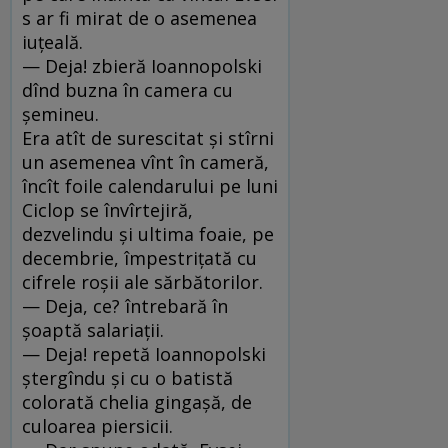
s ar fi mirat de o asemenea
iuţeală.
— Deja! zbieră Ioannopolski
dînd buzna în camera cu
şemineu.
Era atît de surescitat şi stîrni
un asemenea vînt în cameră,
încît foile calendarului pe luni
Ciclop se învîrtejiră,
dezvelindu şi ultima foaie, pe
decembrie, împestriţată cu
cifrele roşii ale sărbătorilor.
— Deja, ce? întrebară în
şoaptă salariaţii.
— Deja! repetă Ioannopolski
ştergîndu şi cu o batistă
colo­rată chelia gingaşă, de
culoarea piersicii.