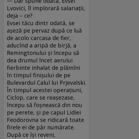
— Dar spune odată, Evsei
Lvovici, îl implorară salariaţii,
deja – ce?
Evsei tăcu dintr odată, se
aşeză pe pervaz după ce luă
de acolo carcasa de fier,
aducînd a aripă de birjă, a
Remingtonului şi începu să
dea drumul încet aerului
fierbinte inhalat de plămîni
în timpul finişului de pe
Bulevardul Calul lui Prjevalski.
În timpul acestei operaţiuni,
Ciclop, care se reaşezase,
începu să foşnească din nou
pe perete, şi pe capul Lidiei
Feodorovna se ridicară toate
firele ei de păr numărate.
După ce îşi reveni,