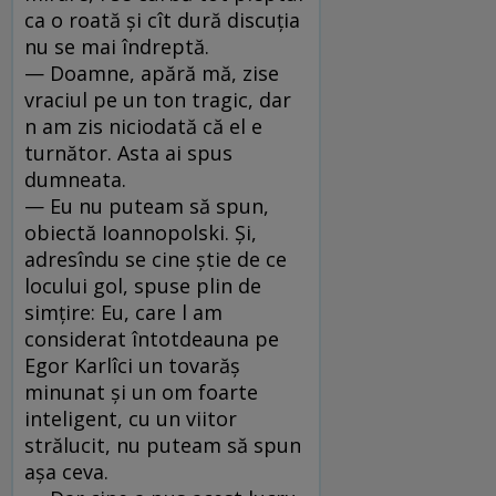
ca o roată şi cît dură discuţia
nu se mai îndreptă.
— Doamne, apără mă, zise
vraciul pe un ton tragic, dar
n am zis niciodată că el e
turnător. Asta ai spus
dumneata.
— Eu nu puteam să spun,
obiectă Ioannopolski. Şi,
adre­sîndu se cine ştie de ce
locului gol, spuse plin de
simţire: Eu, care l am
considerat întotdeauna pe
Egor Karlîci un tovarăş
minunat şi un om foarte
inteligent, cu un viitor
strălucit, nu puteam să spun
aşa ceva.