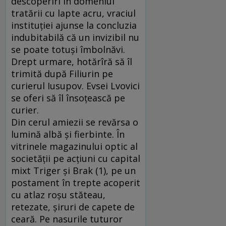
descoperiri în domeniul
tratării cu lapte acru, vraciul
instituţiei ajunse la concluzia
indubitabilă că un invizibil nu
se poate totuşi îmbolnăvi.
Drept urmare, hotărîră să îl
trimită după Filiurin pe
curierul Iusupov. Evsei Lvovici
se oferi să îl însoţească pe
curier.
Din cerul amiezii se revărsa o
lumină albă şi fierbinte. În
vitrinele magazinului optic al
societăţii pe acţiuni cu capital
mixt Triger şi Brak (1), pe un
postament în trepte acoperit
cu atlaz roşu stăteau,
retezate, şiruri de capete de
ceară. Pe nasu­rile tuturor