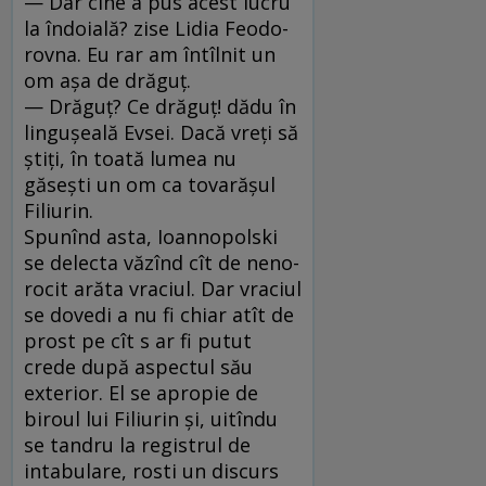
— Dar cine a pus acest lucru
la îndoială? zise Lidia Feodo­
rovna. Eu rar am întîlnit un
om aşa de drăguţ.
— Drăguţ? Ce drăguţ! dădu în
linguşeală Evsei. Dacă vreţi să
ştiţi, în toată lumea nu
găseşti un om ca tovarăşul
Filiurin.
Spunînd asta, Ioannopolski
se delecta văzînd cît de neno­
rocit arăta vraciul. Dar vraciul
se dovedi a nu fi chiar atît de
prost pe cît s ar fi putut
crede după aspectul său
exterior. El se apropie de
biroul lui Filiurin şi, uitîndu
se tandru la registrul de
intabulare, rosti un discurs