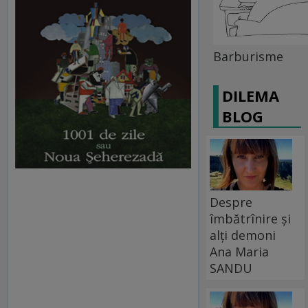
Barburisme
DILEMA
BLOG
Despre
îmbătrînire și
alți demoni
Ana Maria
SANDU