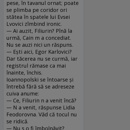
pese, în tavanul ornat; poate
se plimba pe coridor ori
stătea în spatele lui Evsei
Lvovici zîmbind ironic.
— Ai auzit, Filiurin? Pînă la
urmă, Cain m a concediat.
Nu se auzi nici un răspuns.
— Eşti aici, Egor Karlovici?
Dar tăcerea nu se curmă, iar
registrul rămase ca mai
înainte, închis.
Ioannopolski se întoarse şi
întrebă fără să se adreseze
cuiva anume:
— Ce, Filiurin n a venit încă?
— N a venit, răspunse Lidia
Feodorovna. Văd că tocul nu
se ridică.
— Nu s o fi îmbolnăvit?