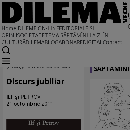
Home
DILEME ON-LINE
EDITORIALE ȘI
OPINII
SOCIETATE
TEMA SĂPTĂMÎNII
LA ZI ÎN
CULTURĂ
DILEMABLOG
ABONARE
DIGITAL
Contact
Home
CARICATU
Dileme on-line
(Avan)premieră editorială
SĂPTĂMÎNI
Discurs jubiliar
ILF şi PETROV
21 octombrie 2011