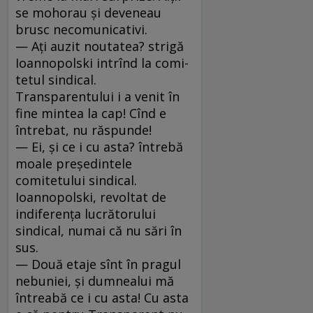
se mohorau şi deveneau
brusc necomunicativi.
— Aţi auzit noutatea? strigă
Ioannopolski intrînd la comi­
tetul sindical.
Transparentului i a venit în
fine mintea la cap! Cînd e
întrebat, nu răspunde!
— Ei, şi ce i cu asta? întrebă
moale preşedintele
comitetului sindical.
Ioannopolski, revoltat de
indiferenţa lucrătorului
sindical, numai că nu sări în
sus.
— Două etaje sînt în pragul
nebuniei, şi dumnealui mă
întreabă ce i cu asta! Cu asta