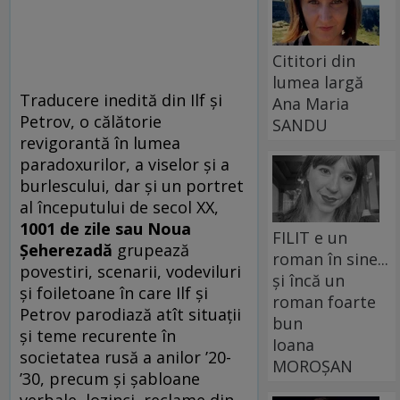
Cititori din
lumea largă
Traducere inedită din Ilf şi
Ana Maria
Petrov, o călătorie
SANDU
revigorantă în lumea
paradoxurilor, a viselor şi a
burlescului, dar şi un portret
al începutului de secol XX,
1001 de zile sau Noua
FILIT e un
Şeherezadă
grupează
roman în sine...
povestiri, scenarii, vodeviluri
și încă un
şi foiletoane în care Ilf şi
roman foarte
Petrov parodiază atît situaţii
bun
şi teme recurente în
Ioana
societatea rusă a anilor ’20-
MOROȘAN
’30, precum şi şabloane