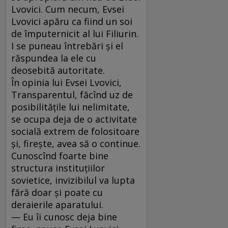
Lvovici. Cum necum, Evsei
Lvovici apăru ca fiind un soi
de împuternicit al lui Filiurin.
I se puneau întrebări şi el
răspundea la ele cu
deosebită autoritate.
În opinia lui Evsei Lvovici,
Transparentul, făcînd uz de
posibilităţile lui nelimitate,
se ocupa deja de o activitate
socială extrem de folositoare
şi, fireşte, avea să o continue.
Cunoscînd foarte bine
structura instituţiilor
sovietice, invizibilul va lupta
fără doar şi poate cu
deraierile aparatului.
— Eu îi cunosc deja bine