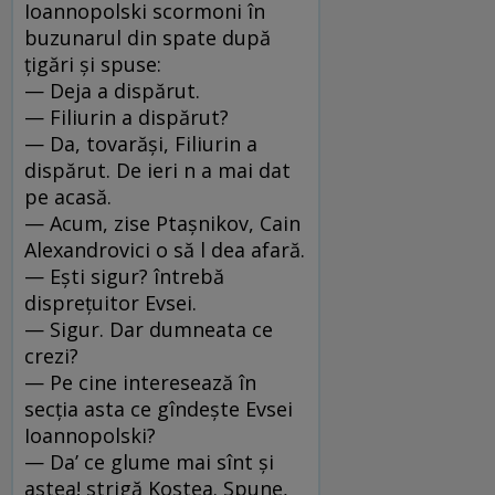
Ioannopolski scormoni în
buzunarul din spate după
ţigări şi spuse:
— Deja a dispărut.
— Filiurin a dispărut?
— Da, tovarăşi, Filiurin a
dispărut. De ieri n a mai dat
pe acasă.
— Acum, zise Ptaşnikov, Cain
Alexandrovici o să l dea afară.
— Eşti sigur? întrebă
dispreţuitor Evsei.
— Sigur. Dar dumneata ce
crezi?
— Pe cine interesează în
secţia asta ce gîndeşte Evsei
Ioannopolski?
— Da’ ce glume mai sînt şi
astea! strigă Kostea. Spune,