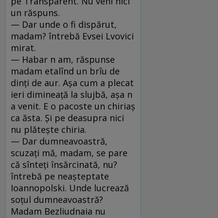
pe Transparent. Nu veni nici
un răspuns.
— Dar unde o fi dispărut,
madam? întrebă Evsei Lvovici
mirat.
— Habar n am, răspunse
madam etalînd un brîu de
dinţi de aur. Aşa cum a plecat
ieri dimineaţă la slujbă, aşa n
a venit. E o pacoste un chiriaş
ca ăsta. Şi pe deasupra nici
nu plăteşte chiria.
— Dar dumneavoastră,
scuzaţi mă, madam, se pare
că sînteţi însărcinată, nu?
întrebă pe neaşteptate
Ioannopolski. Unde lucrează
soţul dumneavoastră?
Madam Bezliudnaia nu