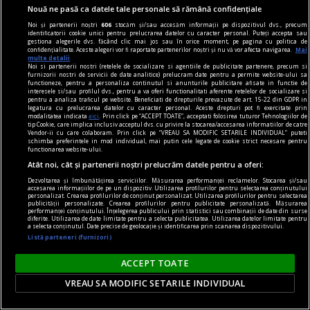
Nouă ne pasă ca datele tale personale să rămână confidențiale
Noi și partenerii noștri
606
stocăm și/sau accesăm informații pe dispozitivul dvs., precum
identificatorii cookie unici pentru prelucrarea datelor cu caracter personal. Puteți accepta sau
gestiona alegerile dvs. făcând clic mai jos sau în orice moment, pe pagina cu politica de
confidențialitate. Aceste alegeri vor fi raportate partenerilor noștri și nu vă vor afecta navigarea.
Mai
multe detalii
Noi si partenerii nostri (retelele de socializare si agentiile de publicitate partenere, precum si
furnizorii nostri de servicii de date analitice) prelucram date pentru a permite website-ului sa
functioneze, pentru a personaliza continutul si anunturile publicitare afisate in functie de
interesele si/sau profilul dvs., pentru a va oferi functionalitati aferente retelelor de socializare si
pentru a analiza traficul pe website. Beneficiati de drepturile prevazute de art. 15-22 din GDPR in
legatura cu prelucrarea datelor cu caracter personal. Aceste drepturi pot fi exercitate prin
modalitatea indicata
aici
. Prin click pe “ACCEPT TOATE”, acceptati folosirea tuturor Tehnologiilor de
tip Cookie, care implica inclusiv acceptul dvs. cu privire la stocarea/accesarea informatiilor de catre
Vendor-ii cu care colaboram. Prin click pe “VREAU SA MODIFIC SETARILE INDIVIDUAL” puteti
1. Brak (rus.) – rebut.
schimba preferintele in mod individual, mai putin cele legate de cookie strict necesare pentru
functionarea website-ului.
2. Numele unui desert rusesc
Atât noi, cât și partenerii noștri prelucrăm datele pentru a oferi:
obţinut din ou frecat cu
Dezvoltarea și îmbunătățirea serviciilor. Măsurarea performanței reclamelor. Stocarea și/sau
zahăr, asemănător şodoului.
accesarea informațiilor de pe un dispozitiv. Utilizarea profilurilor pentru selectarea conținutului
personalizat. Crearea profilurilor de conținut personalizat. Utilizarea profilurilor pentru selectarea
3. Organizaţia Internaţională
publicității personalizate. Crearea profilurilor pentru publicitate personalizată. Măsurarea
performanței conținutului. Înțelegerea publicului prin statistici sau combinații de date din surse
pentru Ajutorarea
diferite. Utilizarea de date limitate pentru a selecta publicitatea. Utilizarea datelor limitate pentru
a selecta conținutul. Date precise de geolocație și identificarea prin scanarea dispozitivului.
Luptătorilor în Re­voluţie.
Listă parteneri (furnizori)
ACCEPT TOATE
VREAU SA MODIFIC SETARILE INDIVIDUAL