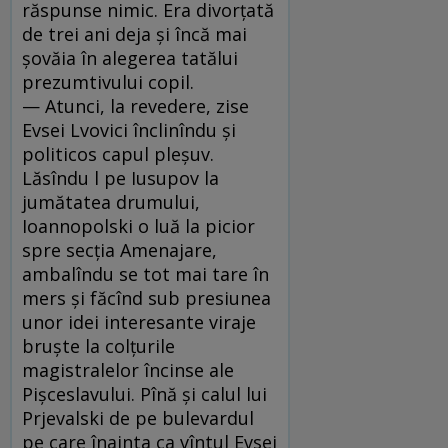
răspunse nimic. Era divorţată
de trei ani deja şi încă mai
şovăia în alegerea tatălui
prezumtivului copil.
— Atunci, la revedere, zise
Evsei Lvovici înclinîndu şi
politicos capul pleşuv.
Lăsîndu l pe Iusupov la
jumătatea drumului,
Ioannopolski o luă la picior
spre secţia Amenajare,
ambalîndu se tot mai tare în
mers şi făcînd sub presiunea
unor idei interesante viraje
bruşte la colţurile
magistralelor încinse ale
Pişceslavului. Pînă şi calul lui
Prjevalski de pe bulevardul
pe care înainta ca vîntul Evsei