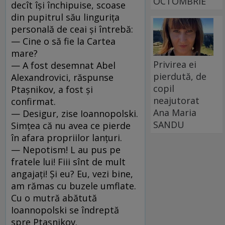
OCTOMBRIE
decît îşi închipuise, scoase
din pupitrul său linguriţa
personală de ceai şi întrebă:
— Cine o să fie la Cartea
mare?
Privirea ei
— A fost desemnat Abel
pierdută, de
Alexandrovici, răspunse
copil
Ptaşnikov, a fost şi
neajutorat
confirmat.
Ana Maria
— Desigur, zise Ioannopolski.
SANDU
Simţea că nu avea ce pierde
în afara propriilor lanţuri.
— Nepotism! L au pus pe
fratele lui! Fiii sînt de mult
angajaţi! Şi eu? Eu, vezi bine,
am rămas cu buzele umflate.
Cu o mutră abătută
Ioannopolski se îndreptă
spre Ptaşnikov.