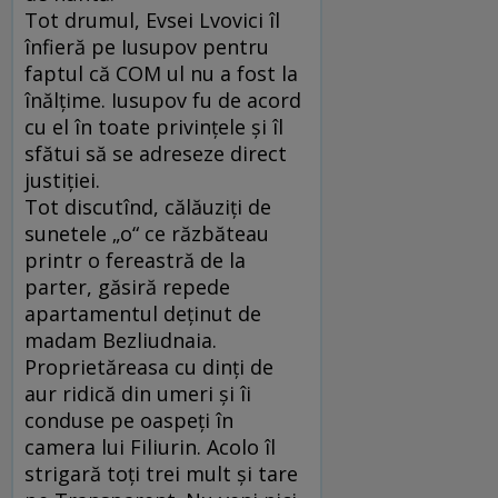
Tot drumul, Evsei Lvovici îl
înfieră pe Iusupov pentru
faptul că COM ul nu a fost la
înălţime. Iusupov fu de acord
cu el în toate privinţele şi îl
sfătui să se adreseze direct
justiţiei.
Tot discutînd, călăuziţi de
sunetele „o“ ce răzbăteau
printr o fereastră de la
parter, găsiră repede
apartamentul deţinut de
madam Bezliudnaia.
Proprietăreasa cu dinţi de
aur ridică din umeri şi îi
conduse pe oaspeţi în
camera lui Filiurin. Acolo îl
strigară toţi trei mult şi tare