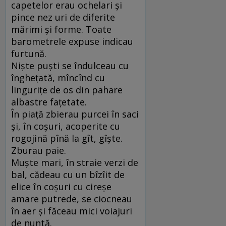
capetelor erau ochelari şi
pince nez uri de diferite
mărimi şi forme. Toate
barometrele expuse indicau
furtună.
Nişte puşti se îndulceau cu
îngheţată, mîncînd cu
linguriţe de os din pahare
albastre faţetate.
În piaţă zbierau purcei în saci
şi, în coşuri, acoperite cu
rogojină pînă la gît, gîşte.
Zburau paie.
Muşte mari, în straie verzi de
bal, cădeau cu un bîzîit de
elice în coşuri cu cireşe
amare putrede, se ciocneau
în aer şi făceau mici voiajuri
de nuntă.