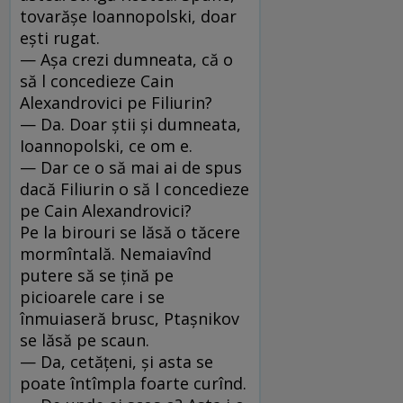
tovarăşe Ioannopolski, doar
eşti rugat.
— Aşa crezi dumneata, că o
să l concedieze Cain
Alexandrovici pe Filiurin?
— Da. Doar ştii şi dumneata,
Ioannopolski, ce om e.
— Dar ce o să mai ai de spus
dacă Filiurin o să l concedieze
pe Cain Alexandrovici?
Pe la birouri se lăsă o tăcere
mormîntală. Nemaiavînd
putere să se ţină pe
picioarele care i se
înmuiaseră brusc, Ptaşnikov
se lăsă pe scaun.
— Da, cetăţeni, şi asta se
poate întîmpla foarte curînd.