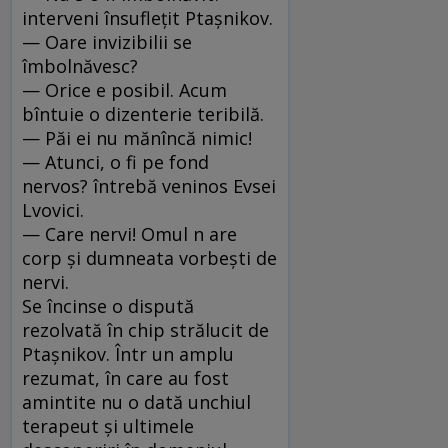
interveni însufleţit Ptaşnikov.
— Oare invizibilii se
îmbolnăvesc?
— Orice e posibil. Acum
bîntuie o dizenterie teribilă.
— Păi ei nu mănîncă nimic!
— Atunci, o fi pe fond
nervos? întrebă veninos Evsei
Lvovici.
— Care nervi! Omul n are
corp şi dumneata vorbeşti de
nervi.
Se încinse o dispută
rezolvată în chip strălucit de
Ptaşnikov. Într un amplu
rezumat, în care au fost
amintite nu o dată unchiul
terapeut şi ultimele