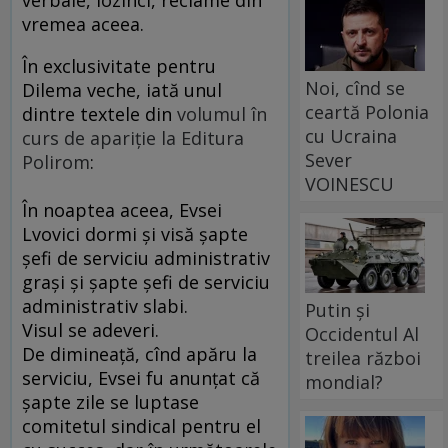
verbale, lozinci, reclame din
vremea aceea.
În exclusivitate pentru
Noi, cînd se
Dilema veche, iată unul
ceartă Polonia
dintre textele din
volumul în
cu Ucraina
curs de apariţie la Editura
Sever
Polirom
:
VOINESCU
În noaptea aceea, Evsei
Lvovici dormi şi visă şapte
şefi de serviciu administrativ
graşi şi şapte şefi de serviciu
administrativ slabi.
Putin și
Visul se adeveri.
Occidentul Al
De dimineaţă, cînd apăru la
treilea război
serviciu, Evsei fu anunţat că
mondial?
şapte zile se luptase
comitetul sindical pentru el