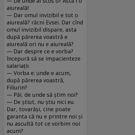
— De unde ai scos o? Asta i o
aiureală!
— Dar omul invizibil e tot o
aiureală? răcni Evsei. Dar cînd
omul invizibil dispare, asta
după părerea voastră e
aiureală ori nu e aiureală?
— Dar despre ce e vorba?
începură să se impacienteze
sala­riaţii.
— Vorba e: unde e acum,
după părerea voastră,
Filiurin?
— Păi, de unde să ştim noi?
— De ştiut, nu ştiu nici eu.
Dar, tovarăşi, cine poate
garanta că nu e printre noi şi
nu ascultă tot ce vorbim noi
acum?