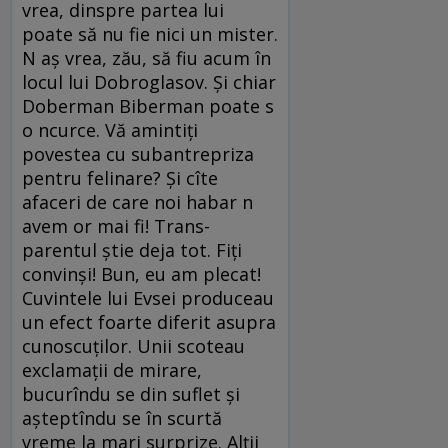
vrea, dinspre partea lui
poate să nu fie nici un mister.
N aş vrea, zău, să fiu acum în
locul lui Dobroglasov. Şi chiar
Doberman Biberman poate s
o ncurce. Vă amintiţi
povestea cu subantrepriza
pentru feli­nare? Şi cîte
afaceri de care noi habar n
avem or mai fi! Trans­
parentul ştie deja tot. Fiţi
convinşi! Bun, eu am plecat!
Cuvintele lui Evsei produceau
un efect foarte diferit asupra
cunoscuţilor. Unii scoteau
exclamaţii de mirare,
bucurîndu se din suflet şi
aşteptîndu se în scurtă
vreme la mari surprize. Alţii