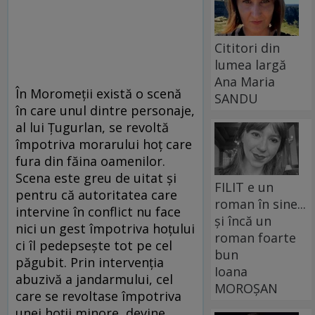
Cititori din
lumea largă
Ana Maria
În Moromeţii există o scenă
SANDU
în care unul dintre personaje,
al lui Ţugurlan, se revoltă
împotriva morarului hoţ care
fura din făina oamenilor.
Scena este greu de uitat şi
FILIT e un
pentru că autoritatea care
roman în sine...
intervine în conflict nu face
și încă un
nici un gest împotriva hoţului
roman foarte
ci îl pedepseşte tot pe cel
bun
păgubit. Prin intervenţia
Ioana
abuzivă a jandarmului, cel
MOROȘAN
care se revoltase împotriva
unei hoţii minore, devine,