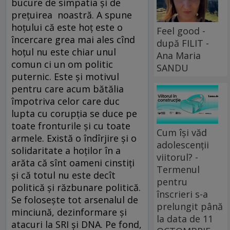
bucure de simpatia şi de
preţuirea noastră. A spune
hoţului că este hoţ este o
Feel good -
încercare grea mai ales cînd
după FILIT -
hoţul nu este chiar unul
Ana Maria
comun ci un om politic
SANDU
puternic. Este şi motivul
pentru care acum bătălia
împotriva celor care duc
lupta cu corupţia se duce pe
toate fronturile şi cu toate
Cum își văd
armele. Există o îndîrjire şi o
adolescenții
solidaritate a hoţilor în a
viitorul? -
arăta că sînt oameni cinstiţi
Termenul
şi că totul nu este decît
pentru
politică şi răzbunare politică.
înscrieri s-a
Se foloseşte tot arsenalul de
prelungit până
minciună, dezinformare şi
la data de 11
atacuri la SRI şi DNA. Pe fond,