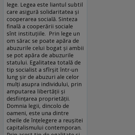
lege. Legea este liantul subtil
care asigură solidaritatea şi
cooperarea socială. Sinteza
finală a cooperării sociale
sînt instituţiile. Prin lege un
om sărac se poate apăra de
abuzurile celui bogat şi ambii
se pot apăra de abuzurile
statului. Egalitatea totală de
tip socialist a sfîrşit într-un
lung şir de abuzuri ale celor
mulţi asupra individului, prin
amputarea libertăţii şi
desfiinţarea proprietăţii.
Domnia legii, dincolo de
oameni, este una dintre
cheile de înţelegere a reuşitei
capitalismului contemporan.
Prin acest tip de egalitate şi