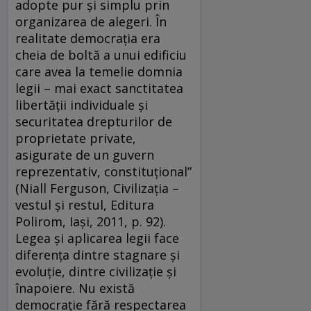
adopte pur şi simplu prin
organizarea de alegeri. În
realitate democraţia era
cheia de boltă a unui edificiu
care avea la temelie domnia
legii – mai exact sanctitatea
libertăţii individuale şi
securitatea drepturilor de
proprietate private,
asigurate de un guvern
reprezentativ, constituţional”
(Niall Ferguson, Civilizația –
vestul și restul, Editura
Polirom, Iași, 2011, p. 92).
Legea şi aplicarea legii face
diferenţa dintre stagnare şi
evoluţie, dintre civilizaţie şi
înapoiere. Nu există
democraţie fără respectarea