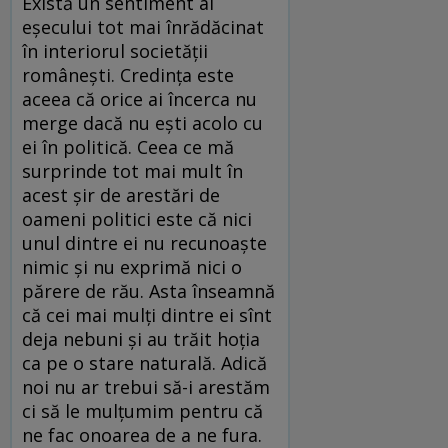
Există un sentiment al
eşecului tot mai înrădăcinat
în interiorul societăţii
româneşti. Credinţa este
aceea că orice ai încerca nu
merge dacă nu eşti acolo cu
ei în politică. Ceea ce mă
surprinde tot mai mult în
acest şir de arestări de
oameni politici este că nici
unul dintre ei nu recunoaşte
nimic şi nu exprimă nici o
părere de rău. Asta înseamnă
că cei mai mulţi dintre ei sînt
deja nebuni şi au trăit hoţia
ca pe o stare naturală. Adică
noi nu ar trebui să-i arestăm
ci să le mulţumim pentru că
ne fac onoarea de a ne fura.