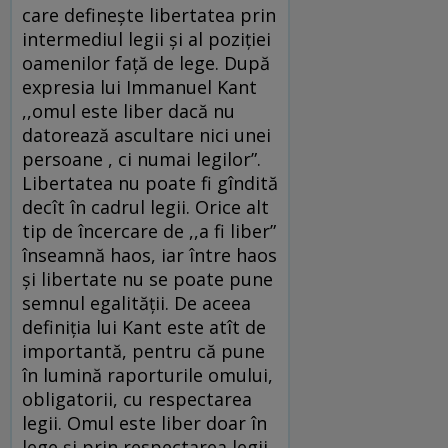
care defineşte libertatea prin
intermediul legii şi al poziţiei
oamenilor faţă de lege. După
expresia lui Immanuel Kant
,,omul este liber dacă nu
datorează ascultare nici unei
persoane , ci numai legilor”.
Libertatea nu poate fi gîndită
decît în cadrul legii. Orice alt
tip de încercare de ,,a fi liber”
înseamnă haos, iar între haos
şi libertate nu se poate pune
semnul egalităţii. De aceea
definiţia lui Kant este atît de
importantă, pentru că pune
în lumină raporturile omului,
obligatorii, cu respectarea
legii. Omul este liber doar în
lege şi prin respectarea legii.