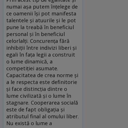
numai aşa putem înţelege de
ce oamenii îşi pot manifesta
talentele şi atuurile şi le pot
pune la treabă în beneficiul
personal şi în beneficiul
celorlalţi. Concurenţa fără
inhibiţii între indivizi liberi şi
egali în faţa legii a construit
o lume dinamică, a
competiţiei asumate.
Capacitatea de crea norme şi
a le respecta este definitorie
şi face distincţia dintre o
lume civilizată şi o lume în
stagnare. Cooperarea socială
este de fapt obligaţia şi
atributul final al omului liber.
Nu există o lume a