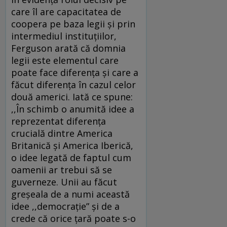
care îl are capacitatea de
coopera pe baza legii şi prin
intermediul instituţiilor,
Ferguson arată că domnia
legii este elementul care
poate face diferenţa şi care a
făcut diferenţa în cazul celor
două americi. Iată ce spune:
,,În schimb o anumită idee a
reprezentat diferenţa
crucială dintre America
Britanică şi America Iberică,
o idee legată de faptul cum
oamenii ar trebui să se
guverneze. Unii au făcut
greşeala de a numi această
idee ,,democraţie” şi de a
crede că orice ţară poate s-o