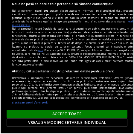
Nouă ne pasă ca datele tale personale să rămână confidențiale
Noi și partenerii noștri
606
stocăm și/sau accesăm informații pe dispozitivul dvs., precum
identificatorii cookie unici pentru prelucrarea datelor cu caracter personal. Puteți accepta sau
gestiona alegerile dvs. făcând clic mai jos sau în orice moment, pe pagina cu politica de
confidențialitate. Aceste alegeri vor fi raportate partenerilor noștri și nu vă vor afecta navigarea.
Mai
multe detalii
Noi si partenerii nostri (retelele de socializare si agentiile de publicitate partenere, precum si
furnizorii nostri de servicii de date analitice) prelucram date pentru a permite website-ului sa
functioneze, pentru a personaliza continutul si anunturile publicitare afisate in functie de
interesele si/sau profilul dvs., pentru a va oferi functionalitati aferente retelelor de socializare si
pentru a analiza traficul pe website. Beneficiati de drepturile prevazute de art. 15-22 din GDPR in
legatura cu prelucrarea datelor cu caracter personal. Aceste drepturi pot fi exercitate prin
modalitatea indicata
aici
. Prin click pe “ACCEPT TOATE”, acceptati folosirea tuturor Tehnologiilor de
tip Cookie, care implica inclusiv acceptul dvs. cu privire la stocarea/accesarea informatiilor de catre
publicitate
Vendor-ii cu care colaboram. Prin click pe “VREAU SA MODIFIC SETARILE INDIVIDUAL” puteti
schimba preferintele in mod individual, mai putin cele legate de cookie strict necesare pentru
Păcănele pe bani reali și cazinourile online
functionarea website-ului.
Jocurile de noroc sînt legate de speranța unui
Atât noi, cât și partenerii noștri prelucrăm datele pentru a oferi:
cîștig online.
Dezvoltarea și îmbunătățirea serviciilor. Măsurarea performanței reclamelor. Stocarea și/sau
accesarea informațiilor de pe un dispozitiv. Utilizarea profilurilor pentru selectarea conținutului
personalizat. Crearea profilurilor de conținut personalizat. Utilizarea profilurilor pentru selectarea
publicității personalizate. Crearea profilurilor pentru publicitate personalizată. Măsurarea
performanței conținutului. Înțelegerea publicului prin statistici sau combinații de date din surse
diferite. Utilizarea de date limitate pentru a selecta publicitatea. Utilizarea datelor limitate pentru
a selecta conținutul. Date precise de geolocație și identificarea prin scanarea dispozitivului.
Listă parteneri (furnizori)
ACCEPT TOATE
VREAU SA MODIFIC SETARILE INDIVIDUAL