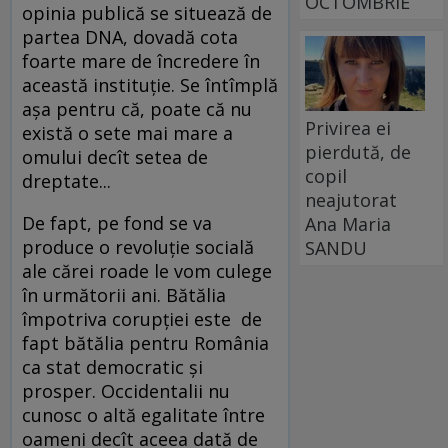
OCTOMBRIE
opinia publică se situează de
partea DNA, dovadă cota
foarte mare de încredere în
această instituţie. Se întîmplă
aşa pentru că, poate că nu
Privirea ei
există o sete mai mare a
pierdută, de
omului decît setea de
copil
dreptate...
neajutorat
De fapt, pe fond se va
Ana Maria
produce o revoluţie socială
SANDU
ale cărei roade le vom culege
în următorii ani. Bătălia
împotriva corupţiei este de
fapt bătălia pentru România
ca stat democratic şi
prosper. Occidentalii nu
cunosc o altă egalitate între
oameni decît aceea dată de