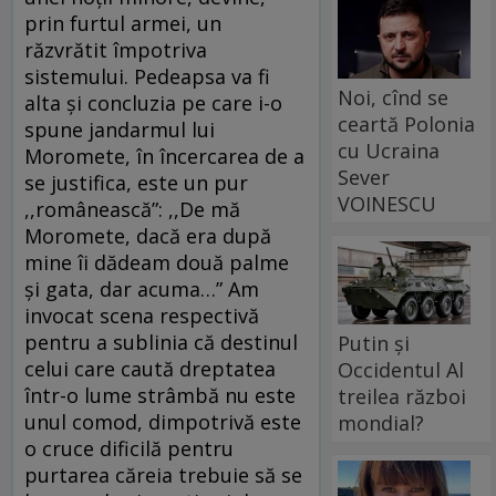
prin furtul armei, un
răzvrătit împotriva
sistemului. Pedeapsa va fi
Noi, cînd se
alta şi concluzia pe care i-o
ceartă Polonia
spune jandarmul lui
cu Ucraina
Moromete, în încercarea de a
Sever
se justifica, este un pur
VOINESCU
,,românească”: ,,De mă
Moromete, dacă era după
mine îi dădeam două palme
şi gata, dar acuma…” Am
invocat scena respectivă
pentru a sublinia că destinul
Putin și
celui care caută dreptatea
Occidentul Al
într-o lume strâmbă nu este
treilea război
unul comod, dimpotrivă este
mondial?
o cruce dificilă pentru
purtarea căreia trebuie să se