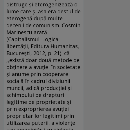
distruge şi eterogenizează o
lume care şi aşa era destul de
eterogenă după multe
decenii de comunism. Cosmin
Marinescu arată
(Capitalismul. Logica
libertății, Editura Humanitas,
București, 2012, p. 21) că
,,există doar două metode de
obţinere a avuţiei în societate
şi anume prin cooperare
socială în cadrul diviziunii
muncii, adică producţiei şi
schimbului de drepturi
legitime de proprietate şi
prin exproprierea avuţiei
proprietarilor legitimi prin
utilizarea puterii, a violenţei
sau ameninţării cu violenţa