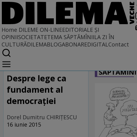
Home
DILEME ON-LINE
EDITORIALE ȘI
OPINII
SOCIETATE
TEMA SĂPTĂMÎNII
LA ZI ÎN
CULTURĂ
DILEMABLOG
ABONARE
DIGITAL
Contact
Home
CARICATU
Dileme on-line
SĂPTĂMÎNI
Despre lege ca
fundament al
democraţiei
Dorel Dumitru CHIRIŢESCU
16 iunie 2015