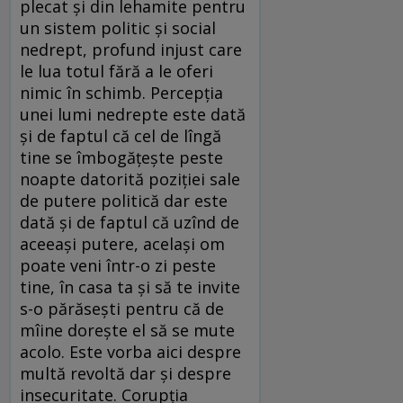
plecat şi din lehamite pentru
un sistem politic şi social
nedrept, profund injust care
le lua totul fără a le oferi
nimic în schimb. Percepţia
unei lumi nedrepte este dată
şi de faptul că cel de lîngă
tine se îmbogăţeşte peste
noapte datorită poziţiei sale
de putere politică dar este
dată şi de faptul că uzînd de
aceeaşi putere, acelaşi om
poate veni într-o zi peste
tine, în casa ta şi să te invite
s-o părăseşti pentru că de
mîine doreşte el să se mute
acolo. Este vorba aici despre
multă revoltă dar şi despre
insecuritate. Corupţia