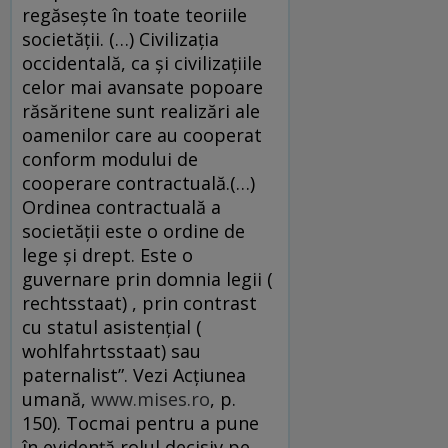
regăsește în toate teoriile
societății. (…) Civilizația
occidentală, ca și civilizațiile
celor mai avansate popoare
răsăritene sunt realizări ale
oamenilor care au cooperat
conform modului de
cooperare contractuală.(…)
Ordinea contractuală a
societății este o ordine de
lege și drept. Este o
guvernare prin domnia legii (
rechtsstaat) , prin contrast
cu statul asistențial (
wohlfahrtsstaat) sau
paternalist”. Vezi Acțiunea
umană,
www.mises.ro
, p.
150). Tocmai pentru a pune
în evidenţă rolul decisiv pe