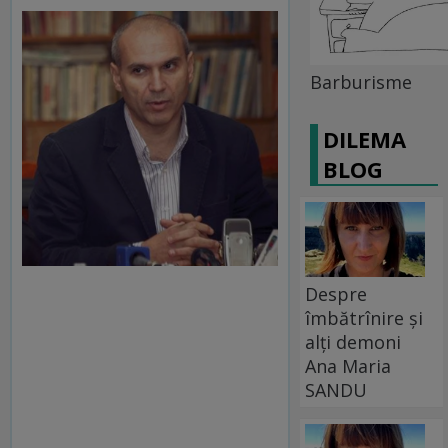
Barburisme
DILEMA
BLOG
Despre
îmbătrînire și
alți demoni
Ana Maria
SANDU