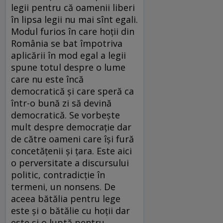
legii pentru că oamenii liberi
în lipsa legii nu mai sînt egali.
Modul furios în care hoţii din
România se bat împotriva
aplicării în mod egal a legii
spune totul despre o lume
care nu este încă
democratică şi care speră ca
într-o bună zi să devină
democratică. Se vorbeşte
mult despre democraţie dar
de către oameni care îşi fură
concetăţenii şi ţara. Este aici
o perversitate a discursului
politic, contradicţie în
termeni, un nonsens. De
aceea bătălia pentru lege
este şi o bătălie cu hoţii dar
este şi o luptă pentru