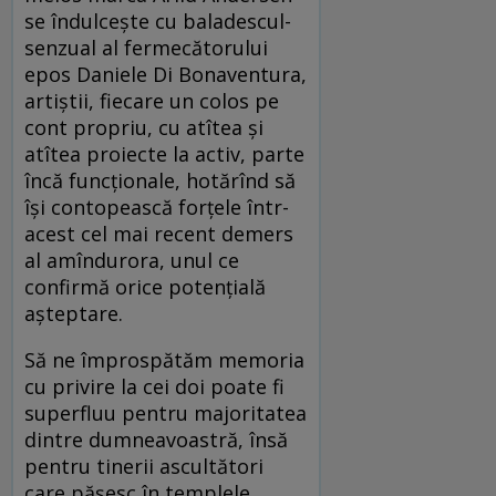
se îndulcește cu baladescul-
senzual al fermecătorului
epos Daniele Di Bonaventura,
artiștii, fiecare un colos pe
cont propriu, cu atîtea și
atîtea proiecte la activ, parte
încă funcționale, hotărînd să
își contopească forțele într-
acest cel mai recent demers
al amîndurora, unul ce
confirmă orice potențială
așteptare.
Să ne împrospătăm memoria
cu privire la cei doi poate fi
superfluu pentru majoritatea
dintre dumneavoastră, însă
pentru tinerii ascultători
care pășesc în templele