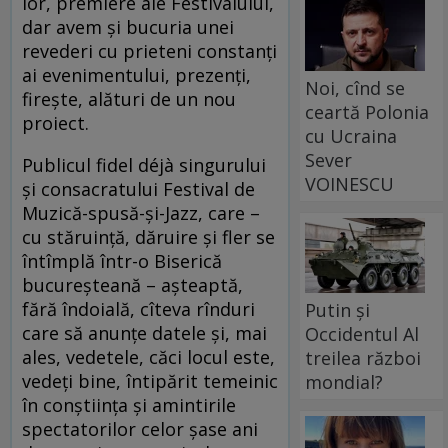
lor, premiere ale Festivalului,
dar avem și bucuria unei
revederi cu prieteni constanți
ai evenimentului, prezenți,
Noi, cînd se
firește, alături de un nou
ceartă Polonia
proiect.
cu Ucraina
Sever
Publicul fidel déjà singurului
VOINESCU
și consacratului Festival de
Muzică-spusă-și-Jazz, care –
cu stăruință, dăruire și fler se
întîmplă într-o Biserică
bucureșteană – așteaptă,
fără îndoială, cîteva rînduri
Putin și
care să anunțe datele și, mai
Occidentul Al
ales, vedetele, căci locul este,
treilea război
vedeți bine, întipărit temeinic
mondial?
în conștiința și amintirile
spectatorilor celor șase ani