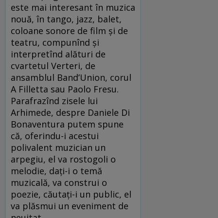
este mai interesant în muzica
nouă, în tango, jazz, balet,
coloane sonore de film și de
teatru, compunînd și
interpretînd alături de
cvartetul Verteri, de
ansamblul Band’Union, corul
A Filletta sau Paolo Fresu.
Parafrazînd zisele lui
Arhimede, despre Daniele Di
Bonaventura putem spune
că, oferindu-i acestui
polivalent muzician un
arpegiu, el va rostogoli o
melodie, dați-i o temă
muzicală, va construi o
poezie, căutați-i un public, el
va plăsmui un eveniment de
neuitat.