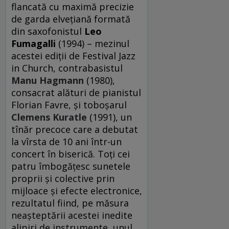
flancată cu maximă precizie
de garda elvețiană formată
din saxofonistul
Leo
Fumagalli
(1994) – mezinul
acestei ediții de Festival Jazz
in Church, contrabasistul
Manu Hagmann
(1980),
consacrat alături de pianistul
Florian Favre, și toboșarul
Clemens Kuratle
(1991), un
tînăr precoce care a debutat
la vîrsta de 10 ani într-un
concert în biserică. Toți cei
patru îmbogățesc sunetele
proprii și colective prin
mijloace și efecte electronice,
rezultatul fiind, pe măsura
neașteptării acestei inedite
alipiri de instrumente, unul