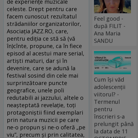
de experiențe muzicale
celeste. Drept pentru care
facem cunoscut rezultatul
Feel good -
strădaniilor organizatorilor,
după FILIT -
Asociația JAZZ.RO, care,
Ana Maria
pentru ediția ce stă să (vă
SANDU
în)cînte, propune, ca în fiece
episod al acestui mare serial,
artiști maturi, dar și în
devenire, care se adună la
festival sosind din cele mai
Cum își văd
surprinzătoare puncte
adolescenții
geografice, unele poli
viitorul? -
redutabili ai jazzului, altele o
Termenul
neașteptată revelație, toți
pentru
protagoniștii fiind exemplari
înscrieri s-a
prin natura muzicii pe care
prelungit până
ne-o propun și ne-o oferă „pe
la data de 11
viu”, precum și prin calitatea,