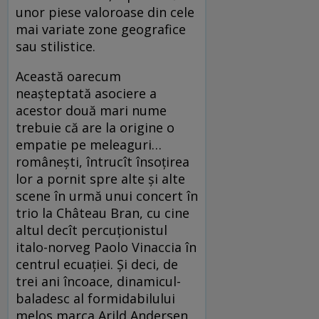
unor piese valoroase din cele
mai variate zone geografice
sau stilistice.
Această oarecum
neașteptată asociere a
acestor două mari nume
trebuie că are la origine o
empatie pe meleaguri…
românești, întrucît însoțirea
lor a pornit spre alte și alte
scene în urmă unui concert în
trio la Château Bran, cu cine
altul decît percuționistul
italo-norveg Paolo Vinaccia în
centrul ecuației. Și deci, de
trei ani încoace, dinamicul-
baladesc al formidabilului
melos marca Arild Andersen