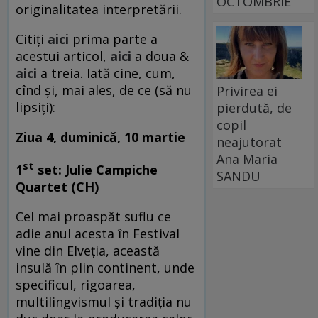
OCTOMBRIE
originalitatea interpretării.
Citiți
aici
prima parte a
acestui articol,
aici
a doua &
aici
a treia. Iată cine, cum,
cînd și, mai ales, de ce (să nu
Privirea ei
lipsiți):
pierdută, de
copil
Ziua 4, duminică, 10 martie
neajutorat
Ana Maria
st
1
set: Julie Campiche
SANDU
Quartet (CH)
Cel mai proaspăt suflu ce
adie anul acesta în Festival
vine din Elveția, această
insulă în plin continent, unde
specificul, rigoarea,
multilingvismul și tradiția nu