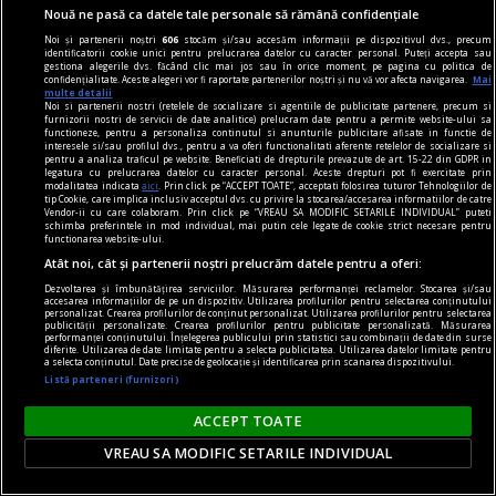
Nouă ne pasă ca datele tale personale să rămână confidențiale
Noi și partenerii noștri
606
stocăm și/sau accesăm informații pe dispozitivul dvs., precum
identificatorii cookie unici pentru prelucrarea datelor cu caracter personal. Puteți accepta sau
gestiona alegerile dvs. făcând clic mai jos sau în orice moment, pe pagina cu politica de
confidențialitate. Aceste alegeri vor fi raportate partenerilor noștri și nu vă vor afecta navigarea.
Mai
multe detalii
Noi si partenerii nostri (retelele de socializare si agentiile de publicitate partenere, precum si
furnizorii nostri de servicii de date analitice) prelucram date pentru a permite website-ului sa
functioneze, pentru a personaliza continutul si anunturile publicitare afisate in functie de
interesele si/sau profilul dvs., pentru a va oferi functionalitati aferente retelelor de socializare si
pentru a analiza traficul pe website. Beneficiati de drepturile prevazute de art. 15-22 din GDPR in
legatura cu prelucrarea datelor cu caracter personal. Aceste drepturi pot fi exercitate prin
modalitatea indicata
aici
. Prin click pe “ACCEPT TOATE”, acceptati folosirea tuturor Tehnologiilor de
tip Cookie, care implica inclusiv acceptul dvs. cu privire la stocarea/accesarea informatiilor de catre
Vendor-ii cu care colaboram. Prin click pe “VREAU SA MODIFIC SETARILE INDIVIDUAL” puteti
schimba preferintele in mod individual, mai putin cele legate de cookie strict necesare pentru
functionarea website-ului.
publicitate
Atât noi, cât și partenerii noștri prelucrăm datele pentru a oferi:
Cu ce se diferențiază casele de pariuri online
Dezvoltarea și îmbunătățirea serviciilor. Măsurarea performanței reclamelor. Stocarea și/sau
accesarea informațiilor de pe un dispozitiv. Utilizarea profilurilor pentru selectarea conținutului
Alegînd o casă de pariuri cu un sistem de suport
personalizat. Crearea profilurilor de conținut personalizat. Utilizarea profilurilor pentru selectarea
publicității personalizate. Crearea profilurilor pentru publicitate personalizată. Măsurarea
performanței conținutului. Înțelegerea publicului prin statistici sau combinații de date din surse
bine pus la punct, vei depăși mai ușor anumite
diferite. Utilizarea de date limitate pentru a selecta publicitatea. Utilizarea datelor limitate pentru
a selecta conținutul. Date precise de geolocație și identificarea prin scanarea dispozitivului.
momente dificile iar problemele pe care le vei
Listă parteneri (furnizori)
întîmpina vor fi rezolvate mai rapid.
ACCEPT TOATE
VREAU SA MODIFIC SETARILE INDIVIDUAL