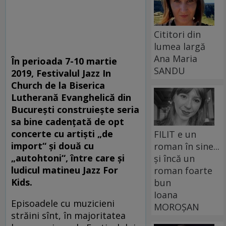
Cititori din
lumea largă
Ana Maria
În perioada 7-10 martie
SANDU
2019, Festivalul Jazz In
Church de la Biserica
Lutherană Evanghelică din
București construiește seria
sa bine cadențată de opt
concerte cu artiști „de
FILIT e un
import“ și două cu
roman în sine...
„autohtoni“, între care și
și încă un
ludicul matineu Jazz For
roman foarte
Kids.
bun
Ioana
Episoadele cu muzicieni
MOROȘAN
străini sînt, în majoritatea