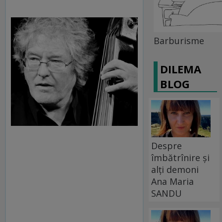
Barburisme
DILEMA
BLOG
Despre
îmbătrînire și
alți demoni
Ana Maria
SANDU