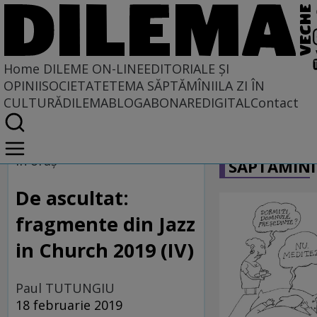
Home
DILEME ON-LINE
EDITORIALE ȘI
OPINII
SOCIETATE
TEMA SĂPTĂMÎNII
LA ZI ÎN
CULTURĂ
DILEMABLOG
ABONARE
DIGITAL
Contact
Home
CARICATU
Dileme on-line
În oraş
SĂPTĂMÎNI
De ascultat:
fragmente din Jazz
in Church 2019 (IV)
Paul TUTUNGIU
18 februarie 2019