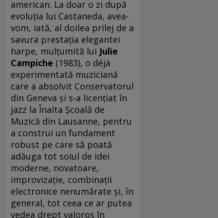
american. La doar o zi după
evoluția lui Castaneda, avea-
vom, iată, al doilea prilej de a
savura prestația elegantei
harpe, mulțumită lui
Julie
Campiche
(1983), o déjà
experimentată muziciană
care a absolvit Conservatorul
din Geneva și s-a licențiat în
jazz la Înalta Școală de
Muzică din Lausanne, pentru
a construi un fundament
robust pe care să poată
adăuga tot soiul de idei
moderne, novatoare,
improvizație, combinații
electronice nenumărate și, în
general, tot ceea ce ar putea
vedea drept valoros în