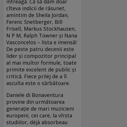
întreagă. Că să dăm doar
cîteva indicii de răsunet,
amintim de Sheila Jordan,
Ferenc Snetberger, Bill
Frisell, Markus Stockhausen,
N P M, Ralph Towner și Nana
Vasconcelos – lista e imensă!
De peste patru decenii este
lider și compozitor principal
al mai multor formule, toate
primite excelent de public și
critică. Fiece prilej de a îl
asculta este o sărbătoare.
Daniele di Bonaventura
provine din următoarea
generație de mari muzicieni
europeni, cei care, la vîrsta
studiilor, déjà absorbeau