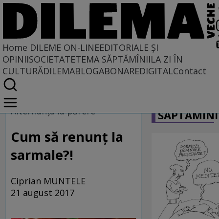
Home
DILEME ON-LINE
EDITORIALE ȘI
OPINII
SOCIETATE
TEMA SĂPTĂMÎNII
LA ZI ÎN
CULTURĂ
DILEMABLOG
ABONARE
DIGITAL
Contact
Home
CARICATU
Dileme on-line
Alternanţa la părere
SĂPTĂMÎNI
Cum să renunț la
sarmale?!
Ciprian MUNTELE
21 august 2017