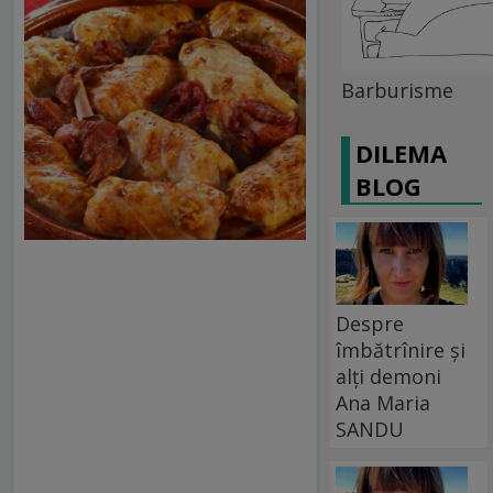
Barburisme
DILEMA
BLOG
Despre
îmbătrînire și
alți demoni
Ana Maria
SANDU