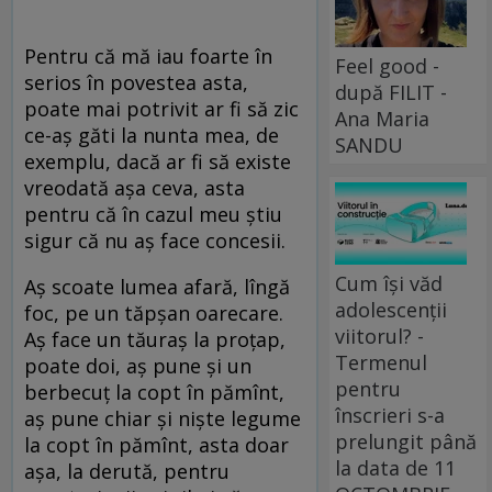
Pentru că mă iau foarte în
Feel good -
serios în povestea asta,
după FILIT -
poate mai potrivit ar fi să zic
Ana Maria
ce-aș găti la nunta mea, de
SANDU
exemplu, dacă ar fi să existe
vreodată așa ceva, asta
pentru că în cazul meu știu
sigur că nu aș face concesii.
Cum își văd
Aș scoate lumea afară, lîngă
adolescenții
foc, pe un tăpșan oarecare.
viitorul? -
Aș face un tăuraș la proțap,
Termenul
poate doi, aș pune și un
pentru
berbecuț la copt în pămînt,
înscrieri s-a
aș pune chiar și niște legume
prelungit până
la copt în pămînt, asta doar
la data de 11
așa, la derută, pentru