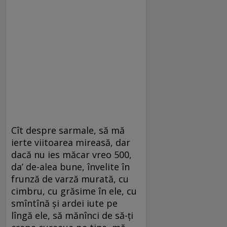
Cît despre sarmale, să mă
ierte viitoarea mireasă, dar
dacă nu ies măcar vreo 500,
da’ de-alea bune, învelite în
frunză de varză murată, cu
cimbru, cu grăsime în ele, cu
smîntînă și ardei iute pe
lîngă ele, să mănînci de să-ți