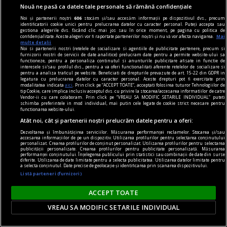
Relicve, ustensile
Nouă ne pasă ca datele tale personale să rămână confidențiale
Tocmai îmi vin în minte spălarea picioarelor,
Noi și partenerii noștri
606
stocăm și/sau accesăm informații pe dispozitivul dvs., precum
identificatorii cookie unici pentru prelucrarea datelor cu caracter personal. Puteți accepta sau
Ciubotele lui van Gogh
gestiona alegerile dvs. făcând clic mai jos sau în orice moment, pe pagina cu politica de
confidențialitate. Aceste alegeri vor fi raportate partenerilor noștri și nu vă vor afecta navigarea.
Mai
multe detalii
Noi si partenerii nostri (retelele de socializare si agentiile de publicitate partenere, precum si
furnizorii nostri de servicii de date analitice) prelucram date pentru a permite website-ului sa
functioneze, pentru a personaliza continutul si anunturile publicitare afisate in functie de
interesele si/sau profilul dvs., pentru a va oferi functionalitati aferente retelelor de socializare si
pentru a analiza traficul pe website. Beneficiati de drepturile prevazute de art. 15-22 din GDPR in
legatura cu prelucrarea datelor cu caracter personal. Aceste drepturi pot fi exercitate prin
modalitatea indicata
aici
. Prin click pe “ACCEPT TOATE”, acceptati folosirea tuturor Tehnologiilor de
tip Cookie, care implica inclusiv acceptul dvs. cu privire la stocarea/accesarea informatiilor de catre
Vendor-ii cu care colaboram. Prin click pe “VREAU SA MODIFIC SETARILE INDIVIDUAL” puteti
schimba preferintele in mod individual, mai putin cele legate de cookie strict necesare pentru
functionarea website-ului.
Atât noi, cât și partenerii noștri prelucrăm datele pentru a oferi:
Dezvoltarea și îmbunătățirea serviciilor. Măsurarea performanței reclamelor. Stocarea și/sau
accesarea informațiilor de pe un dispozitiv. Utilizarea profilurilor pentru selectarea conținutului
personalizat. Crearea profilurilor de conținut personalizat. Utilizarea profilurilor pentru selectarea
publicității personalizate. Crearea profilurilor pentru publicitate personalizată. Măsurarea
performanței conținutului. Înțelegerea publicului prin statistici sau combinații de date din surse
diferite. Utilizarea de date limitate pentru a selecta publicitatea. Utilizarea datelor limitate pentru
a selecta conținutul. Date precise de geolocație și identificarea prin scanarea dispozitivului.
Listă parteneri (furnizori)
material susținut de iqos
ACCEPT TOATE
Omid Ghannadi, creatorul instalației IQOS x
VREAU SA MODIFIC SETARILE INDIVIDUAL
DIPLOMA: Apreciez că sînt companii care se
implică atît de vizibil în sprijinul comunității