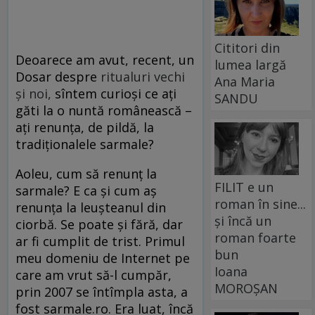
Cititori din
Deoarece am avut, recent, un
lumea largă
Dosar despre
ritualuri vechi
Ana Maria
şi noi,
sîntem curioşi ce aţi
SANDU
găti la o nuntă românească –
aţi renunţa, de pildă, la
tradiţionalele sarmale?
Aoleu, cum să renunț la
FILIT e un
sarmale? E ca și cum aș
roman în sine...
renunța la leușteanul din
și încă un
ciorbă. Se poate și fără, dar
roman foarte
ar fi cumplit de trist. Primul
bun
meu domeniu de Internet pe
Ioana
care am vrut să-l cumpăr,
MOROȘAN
prin 2007 se întîmpla asta, a
fost sarmale.ro. Era luat, încă