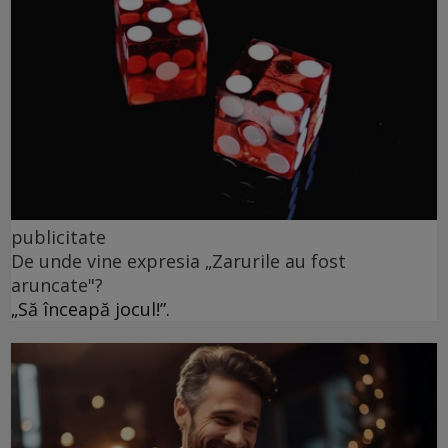
publicitate
De unde vine expresia „Zarurile au fost
aruncate"?
„Să înceapă jocul!”.