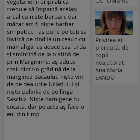
OCTOMBRIE
vegetarienii oripilați că
trebuie să împartă același
areal cu niște barbari, dar
măcar am fi niște barbari
simpatici, i-aș pune pe toți să
învîrtă pe rînd la un ceaun cu
Privirea ei
mămăligă, aș aduce caș, urdă
pierdută, de
și smîntînă de la o stînă de
copil
prin Mărginime, aș aduce
neajutorat
roșii dintr-o grădină de la
Ana Maria
marginea Bacăului, niște vin
SANDU
de pe dealurile Urlațiului și
niște palinkă de pe lîngă
Saschiz. Niște damigene cu
socată, dar pe asta aș face-o
eu, din timp.