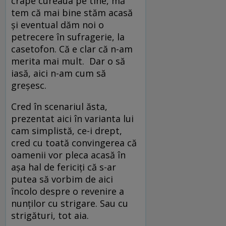
crape cureaua pe tine, mă
tem că mai bine stăm acasă
și eventual dăm noi o
petrecere în sufragerie, la
casetofon. Că e clar că n-am
merita mai mult. Dar o să
iasă, aici n-am cum să
greșesc.
Cred în scenariul ăsta,
prezentat aici în varianta lui
cam simplistă, ce-i drept,
cred cu toată convingerea că
oamenii vor pleca acasă în
așa hal de fericiți că s-ar
putea să vorbim de aici
încolo despre o revenire a
nunților cu strigare. Sau cu
strigături, tot aia.