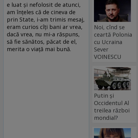
e luat și nefolosit de atunci,
am înțeles că de cineva de
prin State, i-am trimis mesaj,
eram curios cîți bani ar vrea,
Noi, cînd se
dacă vrea, nu mi-a răspuns,
ceartă Polonia
să fie sănătos, păcat de el,
cu Ucraina
merita o viață mai bună.
Sever
VOINESCU
Putin și
Occidentul Al
treilea război
mondial?