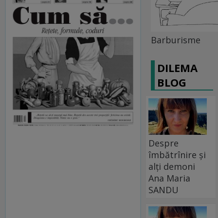
Barburisme
DILEMA
BLOG
Despre
îmbătrînire și
alți demoni
Ana Maria
SANDU