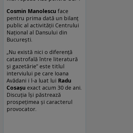
Cosmin Manolescu
face
pentru prima dată un bilanţ
public al activităţii Centrului
Naţional al Dansului din
Bucureşti.
„Nu există nici o diferenţă
catastrofală între literatură
şi gazetărie” este titlul
interviului pe care Ioana
Avădani i l-a luat lui
Radu
Cosaşu
exact acum 30 de ani.
Discuţia îşi păstrează
prospeţimea şi caracterul
provocator.