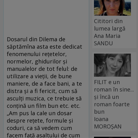
Cititori din
lumea largă
Ana Maria
Dosarul din Dilema de
SANDU
săptămîna asta este dedicat
fenomenului reţetelor,
normelor, ghidurilor şi
manualelor de tot felul: de
utilizare a vieţii, de bune
FILIT e un
maniere, de a face bani, a te
roman în sine...
distra şi a fi fericit, cum să
și încă un
asculţi muzica, ce trebuie să
roman foarte
conţină un film bun etc. etc.
bun
„Am pus la cale un dosar
Ioana
despre reţete, formule şi
MOROȘAN
coduri, ca să vedem cum
facem faţă asaltului de cum