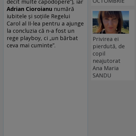
OCTOMBRIE
decît multe capodopere”), iar
Adrian Cioroianu
numără
iubitele şi soţiile Regelui
Carol al II-lea pentru a ajunge
la concluzia că n-a fost un
rege playboy, ci „un bărbat
Privirea ei
ceva mai cuminte”.
pierdută, de
copil
neajutorat
Ana Maria
SANDU