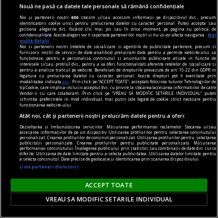
Nouă ne pasă ca datele tale personale să rămână confidențiale
Noi și partenerii noștri
606
stocăm și/sau accesăm informații pe dispozitivul dvs., precum
identificatorii cookie unici pentru prelucrarea datelor cu caracter personal. Puteți accepta sau
gestiona alegerile dvs. făcând clic mai jos sau în orice moment, pe pagina cu politica de
confidențialitate. Aceste alegeri vor fi raportate partenerilor noștri și nu vă vor afecta navigarea.
Mai
multe detalii
Noi si partenerii nostri (retelele de socializare si agentiile de publicitate partenere, precum si
furnizorii nostri de servicii de date analitice) prelucram date pentru a permite website-ului sa
material susținut de iqos
functioneze, pentru a personaliza continutul si anunturile publicitare afisate in functie de
interesele si/sau profilul dvs., pentru a va oferi functionalitati aferente retelelor de socializare si
Omid Ghannadi, creatorul instalației IQOS x
pentru a analiza traficul pe website. Beneficiati de drepturile prevazute de art. 15-22 din GDPR in
legatura cu prelucrarea datelor cu caracter personal. Aceste drepturi pot fi exercitate prin
DIPLOMA: Apreciez că sînt companii care se
modalitatea indicata
aici
. Prin click pe “ACCEPT TOATE”, acceptati folosirea tuturor Tehnologiilor de
tip Cookie, care implica inclusiv acceptul dvs. cu privire la stocarea/accesarea informatiilor de catre
implică atît de vizibil în sprijinul comunității
Vendor-ii cu care colaboram. Prin click pe “VREAU SA MODIFIC SETARILE INDIVIDUAL” puteti
schimba preferintele in mod individual, mai putin cele legate de cookie strict necesare pentru
El este omul din spatele instalației imersive IQOS
functionarea website-ului.
proiectată special pentru ediția de anul acesta a
Atât noi, cât și partenerii noștri prelucrăm datele pentru a oferi:
festivalului DIPLOMA.
Dezvoltarea și îmbunătățirea serviciilor. Măsurarea performanței reclamelor. Stocarea și/sau
accesarea informațiilor de pe un dispozitiv. Utilizarea profilurilor pentru selectarea conținutului
personalizat. Crearea profilurilor de conținut personalizat. Utilizarea profilurilor pentru selectarea
publicității personalizate. Crearea profilurilor pentru publicitate personalizată. Măsurarea
performanței conținutului. Înțelegerea publicului prin statistici sau combinații de date din surse
Parteneri
diferite. Utilizarea de date limitate pentru a selecta publicitatea. Utilizarea datelor limitate pentru
a selecta conținutul. Date precise de geolocație și identificarea prin scanarea dispozitivului.
Listă parteneri (furnizori)
ACCEPT TOATE
VREAU SA MODIFIC SETARILE INDIVIDUAL