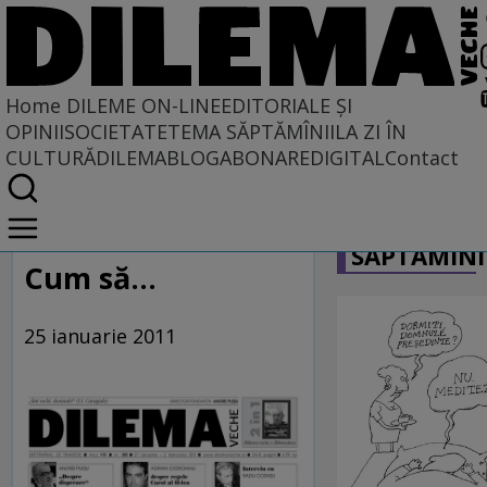
Home
DILEME ON-LINE
EDITORIALE ȘI
OPINII
SOCIETATE
TEMA SĂPTĂMÎNII
LA ZI ÎN
CULTURĂ
DILEMABLOG
ABONARE
DIGITAL
Contact
Home
CARICATU
Dileme on-line
SĂPTĂMÎNI
Cum să...
25 ianuarie 2011