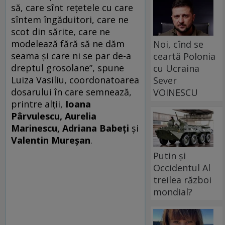
să, care sînt reţetele cu care
sîntem îngăduitori, care ne
scot din sărite, care ne
modelează fără să ne dăm
Noi, cînd se
seama şi care ni se par de-a
ceartă Polonia
dreptul grosolane”, spune
cu Ucraina
Luiza Vasiliu, coordonatoarea
Sever
dosarului în care semnează,
VOINESCU
printre alţii,
Ioana
Pârvulescu, Aurelia
Marinescu, Adriana Babeţi
şi
Valentin Mureşan
.
Putin și
Occidentul Al
treilea război
mondial?