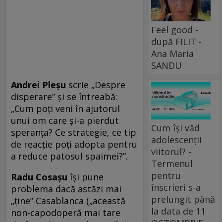
Feel good -
după FILIT -
Ana Maria
SANDU
Andrei Pleşu
scrie „Despre
disperare” şi se întreabă:
„Cum poţi veni în ajutorul
unui om care şi-a pierdut
Cum își văd
speranţa? Ce strategie, ce tip
adolescenții
de reacţie poţi adopta pentru
viitorul? -
a reduce patosul spaimei?”.
Termenul
pentru
Radu Cosaşu
îşi pune
înscrieri s-a
problema dacă astăzi mai
prelungit până
„ţine” Casablanca („această
la data de 11
non-capodoperă mai tare