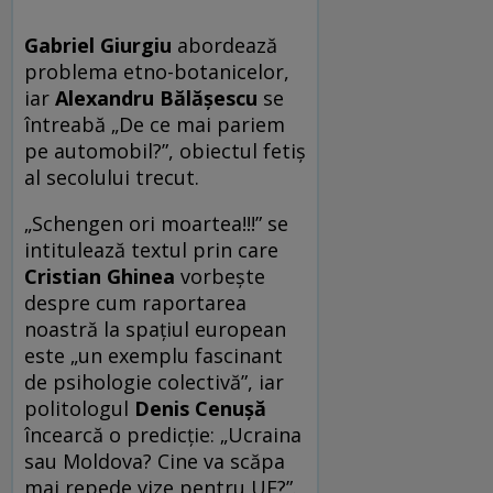
Gabriel Giurgiu
abordează
problema etno-botanicelor,
iar
Alexandru Bălăşescu
se
întreabă „De ce mai pariem
pe automobil?”, obiectul fetiş
al secolului trecut.
„Schengen ori moartea!!!” se
intitulează textul prin care
Cristian Ghinea
vorbeşte
despre cum raportarea
noastră la spaţiul european
este „un exemplu fascinant
de psihologie colectivă”, iar
politologul
Denis Cenuşă
încearcă o predicţie: „Ucraina
sau Moldova? Cine va scăpa
mai repede vize pentru UE?”.