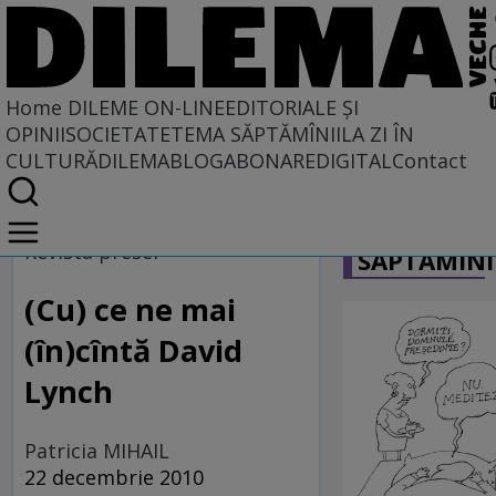
Home
DILEME ON-LINE
EDITORIALE ȘI
OPINII
SOCIETATE
TEMA SĂPTĂMÎNII
LA ZI ÎN
CULTURĂ
DILEMABLOG
ABONARE
DIGITAL
Contact
Home
CARICATU
Dileme on-line
Revista presei
SĂPTĂMÎNI
(Cu) ce ne mai
(în)cîntă David
Lynch
Patricia MIHAIL
22 decembrie 2010