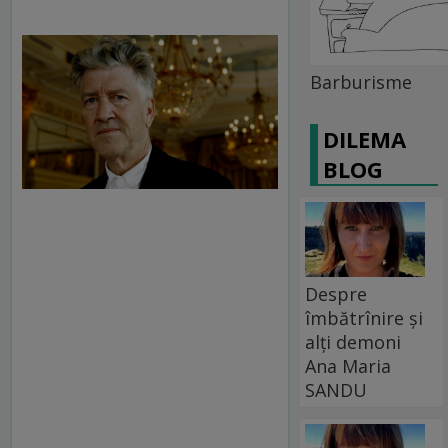
Barburisme
DILEMA
BLOG
Despre
îmbătrînire și
alți demoni
Ana Maria
SANDU