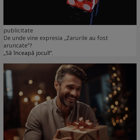
publicitate
De unde vine expresia „Zarurile au fost
aruncate"?
„Să înceapă jocul!”.