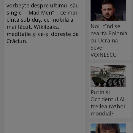
vorbeşte despre ultimul său
single - "Mad Men" -, ce mai
cîntă sub duş, ce mobilă a
Noi, cînd se
mai făcut, Wikileaks,
ceartă Polonia
meditaţie şi ce-şi doreşte de
cu Ucraina
Crăciun.
Sever
VOINESCU
Putin și
Occidentul Al
treilea război
mondial?