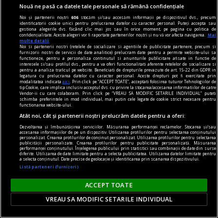
Nouă ne pasă ca datele tale personale să rămână confidențiale
armatei americane, în contextul conflictului cu
Noi și partenerii noștri
606
stocăm și/sau accesăm informații pe dispozitivul dvs., precum
Iranul, relatează The Washington Post, citând
identificatorii cookie unici pentru prelucrarea datelor cu caracter personal. Puteți accepta sau
gestiona alegerile dvs. făcând clic mai jos sau în orice moment, pe pagina cu politica de
surse familiarizate cu discuțiile.
confidențialitate. Aceste alegeri vor fi raportate partenerilor noștri și nu vă vor afecta navigarea.
Mai
multe detalii
Noi si partenerii nostri (retelele de socializare si agentiile de publicitate partenere, precum si
furnizorii nostri de servicii de date analitice) prelucram date pentru a permite website-ului sa
functioneze, pentru a personaliza continutul si anunturile publicitare afisate in functie de
interesele si/sau profilul dvs., pentru a va oferi functionalitati aferente retelelor de socializare si
pentru a analiza traficul pe website. Beneficiati de drepturile prevazute de art. 15-22 din GDPR in
legatura cu prelucrarea datelor cu caracter personal. Aceste drepturi pot fi exercitate prin
modalitatea indicata
aici
. Prin click pe “ACCEPT TOATE”, acceptati folosirea tuturor Tehnologiilor de
tip Cookie, care implica inclusiv acceptul dvs. cu privire la stocarea/accesarea informatiilor de catre
Vendor-ii cu care colaboram. Prin click pe “VREAU SA MODIFIC SETARILE INDIVIDUAL” puteti
schimba preferintele in mod individual, mai putin cele legate de cookie strict necesare pentru
functionarea website-ului.
Atât noi, cât și partenerii noștri prelucrăm datele pentru a oferi:
Dezvoltarea și îmbunătățirea serviciilor. Măsurarea performanței reclamelor. Stocarea și/sau
accesarea informațiilor de pe un dispozitiv. Utilizarea profilurilor pentru selectarea conținutului
personalizat. Crearea profilurilor de conținut personalizat. Utilizarea profilurilor pentru selectarea
publicității personalizate. Crearea profilurilor pentru publicitate personalizată. Măsurarea
performanței conținutului. Înțelegerea publicului prin statistici sau combinații de date din surse
diferite. Utilizarea de date limitate pentru a selecta publicitatea. Utilizarea datelor limitate pentru
a selecta conținutul. Date precise de geolocație și identificarea prin scanarea dispozitivului.
Listă parteneri (furnizori)
Popovici, gata de competiția anului. Când începe
ACCEPT TOATE
Campionatul European
VREAU SA MODIFIC SETARILE INDIVIDUAL
Înotătorul român e gata să strălucească la Paris.