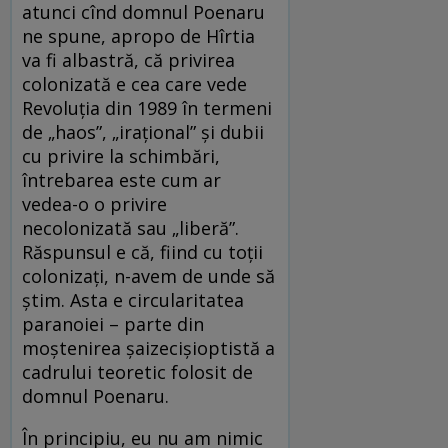
atunci cînd domnul Poenaru
ne spune, apropo de Hîrtia
va fi albastră, că privirea
colonizată e cea care vede
Revoluţia din 1989 în termeni
de „haos”, „iraţional” şi dubii
cu privire la schimbări,
întrebarea este cum ar
vedea-o o privire
necolonizată sau „liberă”.
Răspunsul e că, fiind cu toţii
colonizaţi, n-avem de unde să
ştim. Asta e circularitatea
paranoiei – parte din
moştenirea şaizecişioptistă a
cadrului teoretic folosit de
domnul Poenaru.
În principiu, eu nu am nimic