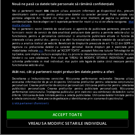
banal - “riguros banal”, cum
Nouă ne pasă ca datele tale personale să rămână confidențiale
ar zice H-RP: anume, că nu
Noi și partenerii noștri
606
stocăm și/sau accesăm informații pe dispozitivul dvs., precum
poţi rîde decît din
identificatorii cookie unici pentru prelucrarea datelor cu caracter personal. Puteți accepta sau
gestiona alegerile dvs. făcând clic mai jos sau în orice moment, pe pagina cu politica de
perspectiva prezentului. Că
confidențialitate. Aceste alegeri vor fi raportate partenerilor noștri și nu vă vor afecta navigarea.
Mai
multe detalii
bancurile sînt întotdeauna la
Noi si partenerii nostri (retelele de socializare si agentiile de publicitate partenere, precum si
furnizorii nostri de servicii de date analitice) prelucram date pentru a permite website-ului sa
prezent. Şi că, aşa cum în
functioneze, pentru a personaliza continutul si anunturile publicitare afisate in functie de
interesele si/sau profilul dvs., pentru a va oferi functionalitati aferente retelelor de socializare si
comunism se spuneau
pentru a analiza traficul pe website. Beneficiati de drepturile prevazute de art. 15-22 din GDPR in
legatura cu prelucrarea datelor cu caracter personal. Aceste drepturi pot fi exercitate prin
bancuri despre prezentul de
modalitatea indicata
aici
. Prin click pe “ACCEPT TOATE”, acceptati folosirea tuturor Tehnologiilor de
tip Cookie, care implica inclusiv acceptul dvs. cu privire la stocarea/accesarea informatiilor de catre
atunci, astăzi (“prin
Vendor-ii cu care colaboram. Prin click pe “VREAU SA MODIFIC SETARILE INDIVIDUAL” puteti
schimba preferintele in mod individual, mai putin cele legate de cookie strict necesare pentru
contrast”, chipurile) se spun
functionarea website-ului.
Atât noi, cât și partenerii noștri prelucrăm datele pentru a oferi:
bancuri despre trecut tot din
Dezvoltarea și îmbunătățirea serviciilor. Măsurarea performanței reclamelor. Stocarea și/sau
perspectiva prezentului... OK,
accesarea informațiilor de pe un dispozitiv. Utilizarea profilurilor pentru selectarea conținutului
personalizat. Crearea profilurilor de conținut personalizat. Utilizarea profilurilor pentru selectarea
întrebarea este cum ai putea
publicității personalizate. Crearea profilurilor pentru publicitate personalizată. Măsurarea
performanței conținutului. Înțelegerea publicului prin statistici sau combinații de date din surse
spune bancuri din
diferite. Utilizarea de date limitate pentru a selecta publicitatea. Utilizarea datelor limitate pentru
a selecta conținutul. Date precise de geolocație și identificarea prin scanarea dispozitivului.
perspectiva trecutului?! (Şi,
Listă parteneri (furnizori)
nu mai puţin: ce trebuie
ACCEPT TOATE
făcut, tovarăşi, ca să sporim
producţia de bancuri despre
VREAU SA MODIFIC SETARILE INDIVIDUAL
prezent – din perspectiva