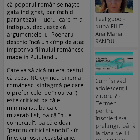
că poporul român se naşte
gata indignat, dar închid
Feel good -
paranteza) – lucrul care m-a
după FILIT -
indispus, deci, este că
Ana Maria
argumentele lui Poenaru
SANDU
deschid încă un cîmp de atac
împotriva filmului românesc
made in Puiuland...
Care va să zică nu era destul
că acest NCR (= nou cinema
Cum își văd
românesc, sintagmă pe care
adolescenții
o prefer celei de “nou val”)
viitorul? -
este criticat ba că e
Termenul
minimalist, ba că e
pentru
mizerabilist, ba că “nu e
înscrieri s-a
comercial”, ba că e doar
prelungit până
“pentru critici şi snobi” - în
la data de 11
fine, cunoşti această arie,