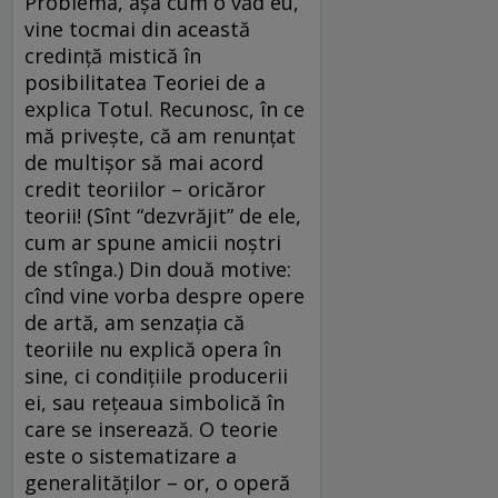
Problema, aşa cum o văd eu,
vine tocmai din această
credinţă mistică în
posibilitatea Teoriei de a
explica Totul. Recunosc, în ce
mă priveşte, că am renunţat
de multişor să mai acord
credit teoriilor – oricăror
teorii! (Sînt “dezvrăjit” de ele,
cum ar spune amicii noştri
de stînga.) Din două motive:
cînd vine vorba despre opere
de artă, am senzaţia că
teoriile nu explică opera în
sine, ci condiţiile producerii
ei, sau reţeaua simbolică în
care se inserează. O teorie
este o sistematizare a
generalităţilor – or, o operă