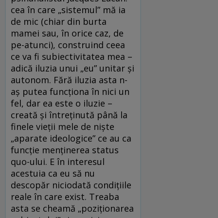
cea în care „sistemul” mă ia
de mic (chiar din burta
mamei sau, în orice caz, de
pe-atunci), construind ceea
ce va fi subiectivitatea mea –
adică iluzia unui „eu” unitar şi
autonom. Fără iluzia asta n-
aş putea funcţiona în nici un
fel, dar ea este o iluzie –
creată şi întreţinută până la
finele vieţii mele de nişte
„aparate ideologice” ce au ca
funcţie menţinerea status
quo-ului. E în interesul
acestuia ca eu să nu
descopăr niciodată condiţiile
reale în care exist. Treaba
asta se cheamă „poziţionarea