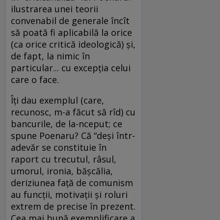
ilustrarea unei teorii
convenabil de generale încît
să poată fi aplicabilă la orice
(ca orice critică ideologică) şi,
de fapt, la nimic în
particular... cu excepţia celui
care o face.
Îţi dau exemplul (care,
recunosc, m-a făcut să rîd) cu
bancurile, de la-nceput; ce
spune Poenaru? Că “deşi într-
adevăr se constituie în
raport cu trecutul, râsul,
umorul, ironia, băşcălia,
deriziunea faţă de comunism
au funcţii, motivaţii şi roluri
extrem de precise în prezent.
Cea mai bună exemplificare a