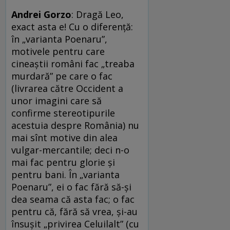
Andrei Gorzo
: Dragă Leo,
exact asta e! Cu o diferenţă:
în „varianta Poenaru”,
motivele pentru care
cineaştii români fac „treaba
murdară” pe care o fac
(livrarea către Occident a
unor imagini care să
confirme stereotipurile
acestuia despre România) nu
mai sînt motive din alea
vulgar-mercantile; deci n-o
mai fac pentru glorie şi
pentru bani. În „varianta
Poenaru”, ei o fac fără să-şi
dea seama că asta fac; o fac
pentru că, fără să vrea, şi-au
însuşit „privirea Celuilalt” (cu