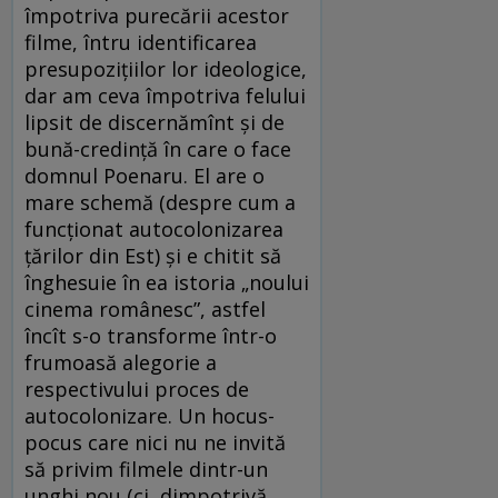
împotriva purecării acestor
filme, întru identificarea
presupoziţiilor lor ideologice,
dar am ceva împotriva felului
lipsit de discernămînt şi de
bună-credinţă în care o face
domnul Poenaru. El are o
mare schemă (despre cum a
funcţionat autocolonizarea
ţărilor din Est) şi e chitit să
înghesuie în ea istoria „noului
cinema românesc”, astfel
încît s-o transforme într-o
frumoasă alegorie a
respectivului proces de
autocolonizare. Un hocus-
pocus care nici nu ne invită
să privim filmele dintr-un
unghi nou (ci, dimpotrivă,