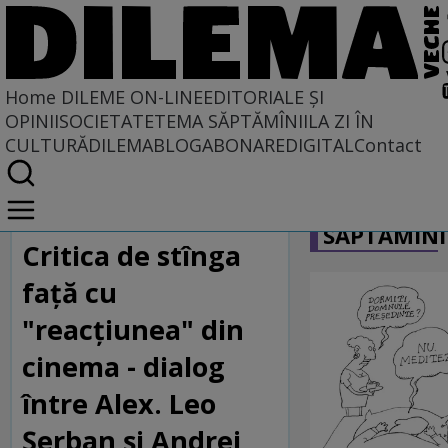
Home
DILEME ON-LINE
EDITORIALE ȘI
OPINII
SOCIETATE
TEMA SĂPTĂMÎNII
LA ZI ÎN
CULTURĂ
DILEMABLOG
ABONARE
DIGITAL
Contact
Home
CARICATU
Dileme on-line
SĂPTĂMÎNI
Critica de stînga
faţă cu
"reacţiunea" din
cinema - dialog
între Alex. Leo
Şerban şi Andrei