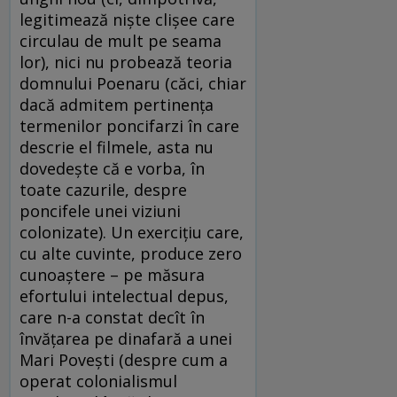
legitimează nişte clişee care
circulau de mult pe seama
lor), nici nu probează teoria
domnului Poenaru (căci, chiar
dacă admitem pertinenţa
termenilor poncifarzi în care
descrie el filmele, asta nu
dovedeşte că e vorba, în
toate cazurile, despre
poncifele unei viziuni
colonizate). Un exerciţiu care,
cu alte cuvinte, produce zero
cunoaştere – pe măsura
efortului intelectual depus,
care n-a constat decît în
învăţarea pe dinafară a unei
Mari Poveşti (despre cum a
operat colonialismul