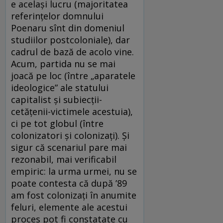
e acelaşi lucru (majoritatea
referinţelor domnului
Poenaru sînt din domeniul
studiilor postcoloniale), dar
cadrul de bază de acolo vine.
Acum, partida nu se mai
joacă pe loc (între „aparatele
ideologice” ale statului
capitalist şi subiecţii-
cetăţenii-victimele acestuia),
ci pe tot globul (între
colonizatori şi colonizaţi). Şi
sigur că scenariul pare mai
rezonabil, mai verificabil
empiric: la urma urmei, nu se
poate contesta că după ’89
am fost colonizaţi în anumite
feluri, elemente ale acestui
proces pot fi constatate cu