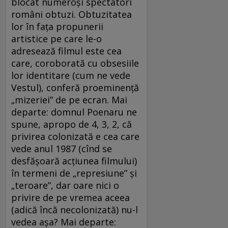
blocat numeroşi spectatori
români obtuzi. Obtuzitatea
lor în faţa propunerii
artistice pe care le-o
adresează filmul este cea
care, coroborată cu obsesiile
lor identitare (cum ne vede
Vestul), conferă proeminenţă
„mizeriei” de pe ecran. Mai
departe: domnul Poenaru ne
spune, apropo de 4, 3, 2, că
privirea colonizată e cea care
vede anul 1987 (cînd se
desfăşoară acţiunea filmului)
în termeni de „represiune” şi
„teroare”, dar oare nici o
privire de pe vremea aceea
(adică încă necolonizată) nu-l
vedea aşa? Mai departe: