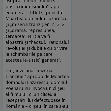
asupra comunismului şi
post-comunismului”, apoi
enumeră – titlul şi ponciful:
Moartea domnului Lăzărescu
şi „mizeria tranziţiei”, 4, 3, 2
şi „drama, represiunea,
teroarea”, Hîrtia va fi
albastră şi “haosul, iraţionalul
revoluţiei şi dubiile cu privire
la schimbările pe care
acestea le-a (sic) generat”.
Dar, invocînd „mizeria
tranziţiei” apropo de Moartea
domnului Lăzărescu, domnul
Poenaru nu invocă un clişeu
al filmului, ci un clişeu al
receptării lui defectuoase în
România – clişeul în care s-au