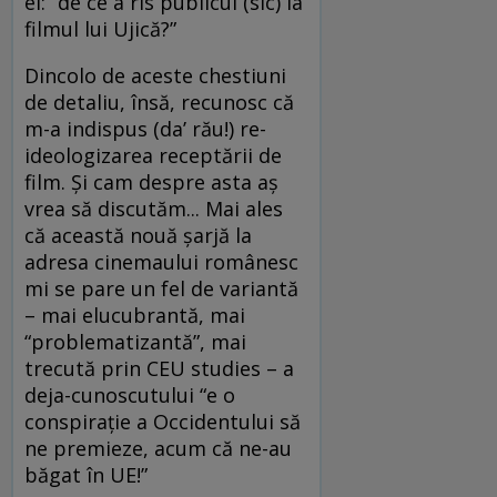
el: “de ce a rîs publicul (sic) la
filmul lui Ujică?”
Dincolo de aceste chestiuni
de detaliu, însă, recunosc că
m-a indispus (da’ rău!) re-
ideologizarea receptării de
film. Şi cam despre asta aş
vrea să discutăm... Mai ales
că această nouă şarjă la
adresa cinemaului românesc
mi se pare un fel de variantă
– mai elucubrantă, mai
“problematizantă”, mai
trecută prin CEU studies – a
deja-cunoscutului “e o
conspiraţie a Occidentului să
ne premieze, acum că ne-au
băgat în UE!”