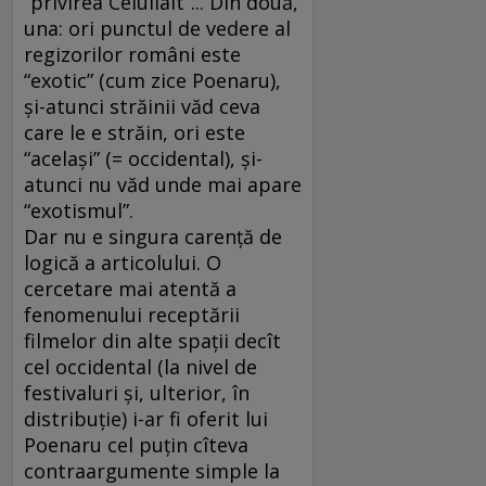
“privirea Celuilalt”... Din două,
una: ori punctul de vedere al
regizorilor români este
“exotic” (cum zice Poenaru),
şi-atunci străinii văd ceva
care le e străin, ori este
“acelaşi” (= occidental), şi-
atunci nu văd unde mai apare
“exotismul”.
Dar nu e singura carenţă de
logică a articolului. O
cercetare mai atentă a
fenomenului receptării
filmelor din alte spaţii decît
cel occidental (la nivel de
festivaluri şi, ulterior, în
distribuţie) i-ar fi oferit lui
Poenaru cel puţin cîteva
contraargumente simple la