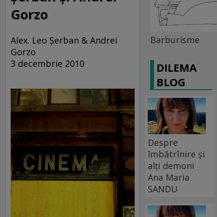
Gorzo
Barburisme
Alex. Leo Şerban & Andrei
Gorzo
3 decembrie 2010
DILEMA
BLOG
Despre
îmbătrînire și
alți demoni
Ana Maria
SANDU