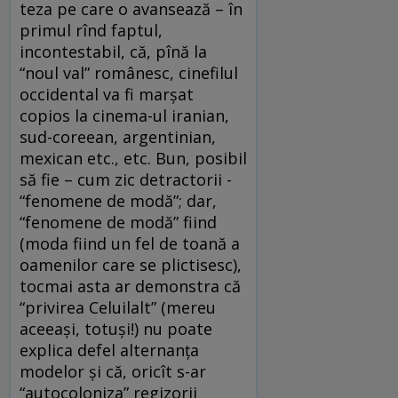
teza pe care o avansează – în
primul rînd faptul,
incontestabil, că, pînă la
“noul val” românesc, cinefilul
occidental va fi marşat
copios la cinema-ul iranian,
sud-coreean, argentinian,
mexican etc., etc. Bun, posibil
să fie – cum zic detractorii -
“fenomene de modă”; dar,
“fenomene de modă” fiind
(moda fiind un fel de toană a
oamenilor care se plictisesc),
tocmai asta ar demonstra că
“privirea Celuilalt” (mereu
aceeaşi, totuşi!) nu poate
explica defel alternanţa
modelor şi că, oricît s-ar
“autocoloniza” regizorii