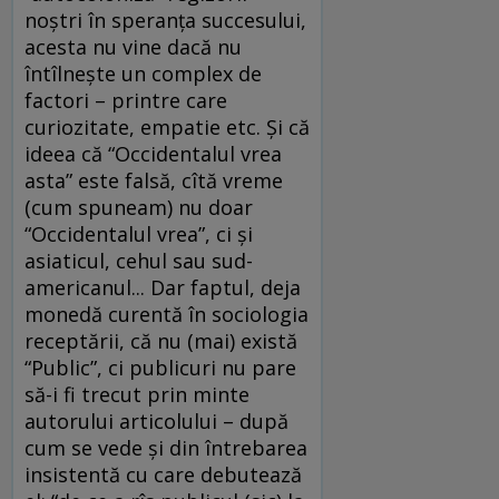
noştri în speranţa succesului,
acesta nu vine dacă nu
întîlneşte un complex de
factori – printre care
curiozitate, empatie etc. Şi că
ideea că “Occidentalul vrea
asta” este falsă, cîtă vreme
(cum spuneam) nu doar
“Occidentalul vrea”, ci şi
asiaticul, cehul sau sud-
americanul... Dar faptul, deja
monedă curentă în sociologia
receptării, că nu (mai) există
“Public”, ci publicuri nu pare
să-i fi trecut prin minte
autorului articolului – după
cum se vede şi din întrebarea
insistentă cu care debutează