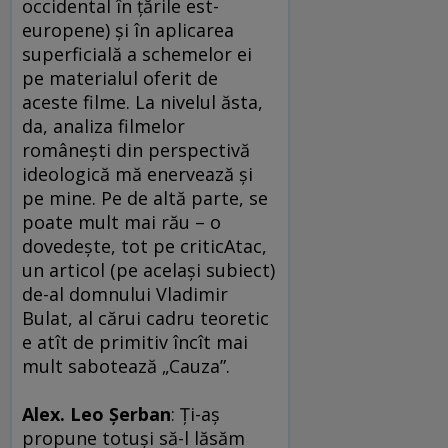
occidental în ţările est-
europene) şi în aplicarea
superficială a schemelor ei
pe materialul oferit de
aceste filme. La nivelul ăsta,
da, analiza filmelor
româneşti din perspectivă
ideologică mă enervează şi
pe mine. Pe de altă parte, se
poate mult mai rău – o
dovedeşte, tot pe criticAtac,
un articol (pe acelaşi subiect)
de-al domnului Vladimir
Bulat, al cărui cadru teoretic
e atît de primitiv încît mai
mult sabotează „Cauza”.
Alex. Leo Şerban
: Ţi-aş
propune totuşi să-l lăsăm