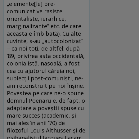
„elemente[le] pre-
comunicative rasiste,
orientaliste, ierarhice,
marginalizante” etc. de care
aceasta e îmbibată). Cu alte
cuvinte, s-au „autocolonizat”
– ca noi toţi, de altfel: după
’89, privirea asta occidentală,
colonialistă, nasoală, a fost
cea cu ajutorul căreia noi,
subiecţii post-comunişti, ne-
am reconstruit pe noi înşine.
Povestea pe care ne-o spune
domnul Poenaru e, de fapt, o
adaptare a poveştii spuse cu
mare succes (academic, şi
mai ales în anii ’70) de
filozoful Louis Althusser şi de
psihanalistul Jacques Lacan: