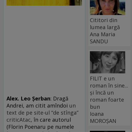
Cititori din
lumea largă
Ana Maria
SANDU
FILIT e un
roman în sine...
și încă un
Alex. Leo Şerban
: Dragă
roman foarte
Andrei, am citit amîndoi
un
bun
text de pe site-ul “de stînga”
Ioana
criticAtac
, în care autorul
MOROȘAN
(Florin Poenaru pe numele