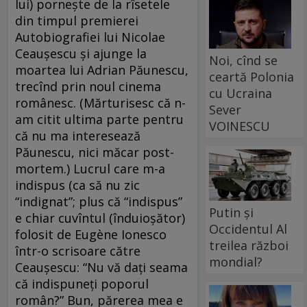
lui) porneşte de la rîsetele
din timpul premierei
Autobiografiei lui Nicolae
Ceauşescu şi ajunge la
Noi, cînd se
moartea lui Adrian Păunescu,
ceartă Polonia
trecînd prin noul cinema
cu Ucraina
românesc. (Mărturisesc că n-
Sever
am citit ultima parte pentru
VOINESCU
că nu ma interesează
Păunescu, nici măcar post-
mortem.) Lucrul care m-a
indispus (ca să nu zic
“indignat”; plus că “indispus”
Putin și
e chiar cuvîntul (înduioşător)
Occidentul Al
folosit de Eugène Ionesco
treilea război
într-o scrisoare către
mondial?
Ceauşescu: “Nu vă daţi seama
că indispuneţi poporul
român?” Bun, părerea mea e