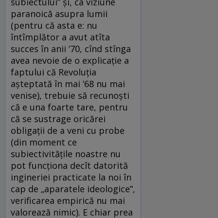
subiectului” şi, ca viziune
paranoică asupra lumii
(pentru că asta e: nu
întîmplător a avut atîta
succes în anii ’70, cînd stînga
avea nevoie de o explicaţie a
faptului că Revoluţia
aşteptată în mai ’68 nu mai
venise), trebuie să recunoşti
că e una foarte tare, pentru
că se sustrage oricărei
obligaţii de a veni cu probe
(din moment ce
subiectivităţile noastre nu
pot funcţiona decît datorită
ingineriei practicate la noi în
cap de „aparatele ideologice”,
verificarea empirică nu mai
valorează nimic). E chiar prea