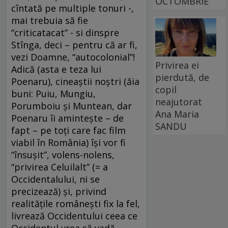
OCTOMBRIE
cîntată pe multiple tonuri -,
mai trebuia să fie
“criticatacat” - si dinspre
Stînga, deci – pentru că ar fi,
vezi Doamne, “autocolonial”!
Privirea ei
Adică (asta e teza lui
pierdută, de
Poenaru), cineaştii noştri (ăia
copil
buni: Puiu, Mungiu,
neajutorat
Porumboiu şi Muntean, dar
Ana Maria
Poenaru îi aminteşte – de
SANDU
fapt – pe toţi care fac film
viabil în România) îşi vor fi
“însuşit”, volens-nolens,
“privirea Celuilalt” (= a
Occidentalului, ni se
precizează) şi, privind
realităţile româneşti fix la fel,
livrează Occidentului ceea ce