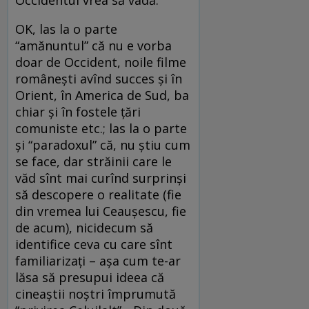
Occidentul vrea să vadă.
OK, las la o parte
“amănuntul” că nu e vorba
doar de Occident, noile filme
româneşti avînd succes şi în
Orient, în America de Sud, ba
chiar şi în fostele ţări
comuniste etc.; las la o parte
şi “paradoxul” că, nu ştiu cum
se face, dar străinii care le
văd sînt mai curînd surprinşi
să descopere o realitate (fie
din vremea lui Ceauşescu, fie
de acum), nicidecum să
identifice ceva cu care sînt
familiarizaţi – aşa cum te-ar
lăsa să presupui ideea că
cineaştii noştri împrumută