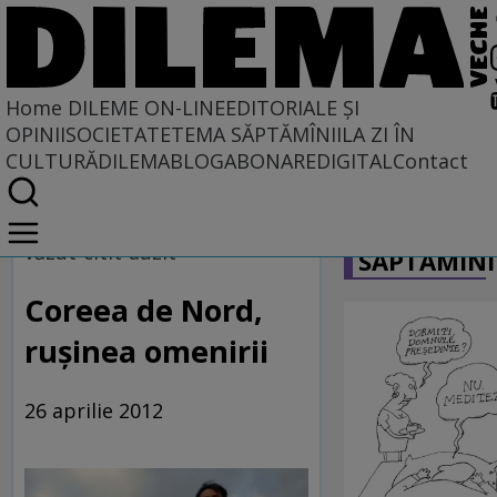
Home
DILEME ON-LINE
EDITORIALE ȘI
OPINII
SOCIETATE
TEMA SĂPTĂMÎNII
LA ZI ÎN
CULTURĂ
DILEMABLOG
ABONARE
DIGITAL
Contact
Home
CARICATU
Dileme on-line
văzut-citit-auzit
SĂPTĂMÎNI
Coreea de Nord,
ruşinea omenirii
26 aprilie 2012