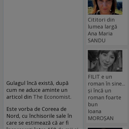
Cititori din
lumea largă
Ana Maria
SANDU
FILIT e un
Gulagul încă există, după
roman în sine...
cum ne aduce aminte un
și încă un
articol din
The Economist
.
roman foarte
bun
Este vorba de Coreea de
Ioana
Nord, cu închisorile sale în
MOROȘAN
care se estimează că ar fi