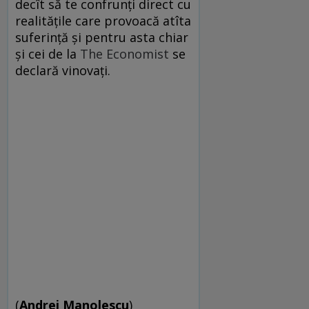
decît să te confrunţi direct cu
realităţile care provoacă atîta
suferinţă şi pentru asta chiar
şi cei de la
The Economist
se
declară vinovaţi.
(
Andrei Manolescu
)