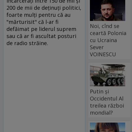
încarceraţi între 150 de mii şi
200 de mii de deţinuţi politici,
foarte mulţi pentru că au
"mărturisit" că l-ar fi
Noi, cînd se
defăimat pe liderul suprem
ceartă Polonia
sau că ar fi ascultat posturi
cu Ucraina
de radio străine.
Sever
VOINESCU
Putin și
Occidentul Al
treilea război
mondial?