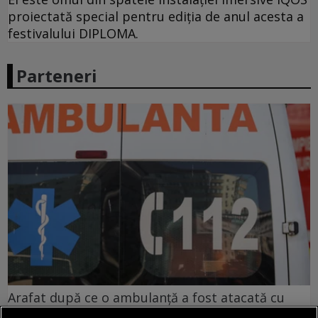
proiectată special pentru ediția de anul acesta a
festivalului DIPLOMA.
Parteneri
Arafat după ce o ambulanță a fost atacată cu
topoare și pietre în Cluj, pe motiv că „fură copii”: