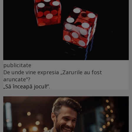
publicitate
De unde vine expresia „Zarurile au fost
aruncate"?
„Să înceapă jocul!”.