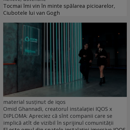
Tocmai îmi vin în minte spălarea picioarelor,
Ciubotele lui van Gogh
material susținut de iqos
Omid Ghannadi, creatorul instalației IQOS x
DIPLOMA: Apreciez că sînt companii care se
implică atît de vizibil în sprijinul comunității
El este omul din spatele instalației imersive IQOS