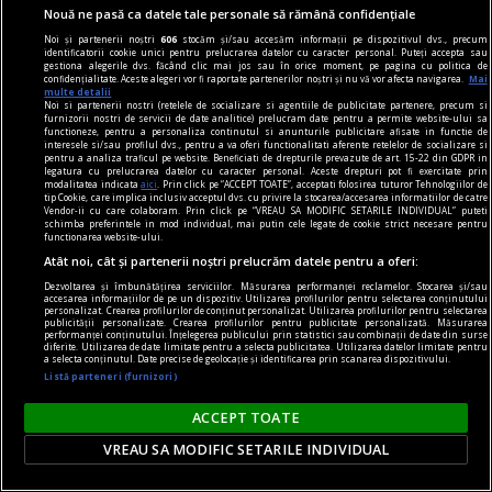
Nouă ne pasă ca datele tale personale să rămână confidențiale
„O minciună distribuită pe telefon a ajuns să
Noi și partenerii noștri
606
stocăm și/sau accesăm informații pe dispozitivul dvs., precum
însemne un salvator în sala de operație”
identificatorii cookie unici pentru prelucrarea datelor cu caracter personal. Puteți accepta sau
gestiona alegerile dvs. făcând clic mai jos sau în orice moment, pe pagina cu politica de
Departamentul pentru Situații de Urgență (DSU)
confidențialitate. Aceste alegeri vor fi raportate partenerilor noștri și nu vă vor afecta navigarea.
Mai
multe detalii
avertizează asupra consecințelor grave ale
Noi si partenerii nostri (retelele de socializare si agentiile de publicitate partenere, precum si
furnizorii nostri de servicii de date analitice) prelucram date pentru a permite website-ului sa
dezinformării, după ce un echipaj al Ambulanței
functioneze, pentru a personaliza continutul si anunturile publicitare afisate in functie de
interesele si/sau profilul dvs., pentru a va oferi functionalitati aferente retelelor de socializare si
Cluj a fost atacat în timp ce transporta un
pentru a analiza traficul pe website. Beneficiati de drepturile prevazute de art. 15-22 din GDPR in
legatura cu prelucrarea datelor cu caracter personal. Aceste drepturi pot fi exercitate prin
pacient la spital, în județul Cluj.
modalitatea indicata
aici
. Prin click pe “ACCEPT TOATE”, acceptati folosirea tuturor Tehnologiilor de
tip Cookie, care implica inclusiv acceptul dvs. cu privire la stocarea/accesarea informatiilor de catre
Vendor-ii cu care colaboram. Prin click pe “VREAU SA MODIFIC SETARILE INDIVIDUAL” puteti
schimba preferintele in mod individual, mai putin cele legate de cookie strict necesare pentru
functionarea website-ului.
Atât noi, cât și partenerii noștri prelucrăm datele pentru a oferi:
Dezvoltarea și îmbunătățirea serviciilor. Măsurarea performanței reclamelor. Stocarea și/sau
accesarea informațiilor de pe un dispozitiv. Utilizarea profilurilor pentru selectarea conținutului
personalizat. Crearea profilurilor de conținut personalizat. Utilizarea profilurilor pentru selectarea
publicității personalizate. Crearea profilurilor pentru publicitate personalizată. Măsurarea
performanței conținutului. Înțelegerea publicului prin statistici sau combinații de date din surse
diferite. Utilizarea de date limitate pentru a selecta publicitatea. Utilizarea datelor limitate pentru
a selecta conținutul. Date precise de geolocație și identificarea prin scanarea dispozitivului.
Listă parteneri (furnizori)
ACCEPT TOATE
VREAU SA MODIFIC SETARILE INDIVIDUAL