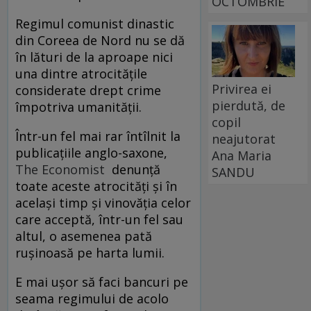
OCTOMBRIE
Regimul comunist dinastic
din Coreea de Nord nu se dă
în lături de la aproape nici
una dintre atrocităţile
Privirea ei
considerate drept crime
pierdută, de
împotriva umanităţii.
copil
Într-un fel mai rar întîlnit la
neajutorat
publicaţiile anglo-saxone,
Ana Maria
The Economist
denunţă
SANDU
toate aceste atrocităţi şi în
acelaşi timp şi vinovăţia celor
care acceptă, într-un fel sau
altul, o asemenea pată
ruşinoasă pe harta lumii.
E mai uşor să faci bancuri pe
seama regimului de acolo