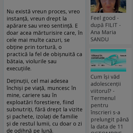
Nu există vreun proces, vreo
Feel good -
instanţă, vreun drept la
după FILIT -
apărare sau vreo sentinţă. E
Ana Maria
doar acea mărturisire care, în
SANDU
cele mai multe cazuri, se
obţine prin tortură, o
practică la fel de obişnuită ca
bătaia, violurile sau
execuţiile.
Cum își văd
Deţinuţii, cel mai adesea
adolescenții
închişi pe viaţă, muncesc în
viitorul? -
mine, cariere sau în
Termenul
exploatări forestiere, fiind
pentru
subnutriţi, fără drept la vizite
înscrieri s-a
şi pachete, izolaţi de familie
prelungit până
şi de restul lumii, cu doar o zi
la data de 11
de odihnă pe lună.