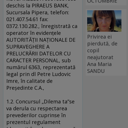
OCTOMBRIE
deschis la PIRAEUS BANK,
Sucursala Pipera, telefon:
021.407.54.61 fax:
0372.130.282., înregistrată ca
operator în evidenţele
Privirea ei
AUTORITĂŢII NAŢIONALE DE
pierdută, de
SUPRAVEGHERE A
copil
PRELUCRĂRII DATELOR CU
neajutorat
CARACTER PERSONAL, sub
Ana Maria
numărul 6363, reprezentată
SANDU
legal prin dl Petre Ludovic
Imre, în calitate de
Preşedinte C.A.,
1.2. Concursul „Dilema ta”se
va derula cu respectarea
prevederilor cuprinse în
prezentul regulament