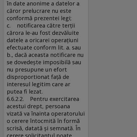
în date anonime a datelor a
căror prelucrare nu este
conformă prezentei legi;
c. notificarea către terţii
cărora le-au fost dezvăluite
datele a oricarei operaţiuni
efectuate conform lit. a. sau
b., dacă aceasta notificare nu
se dovedeşte imposibilă sau
nu presupune un efort
disproportionat faţă de
interesul legitim care ar
putea fi lezat.
6.6.2.2. Pentru exercitarea
acestui drept, persoana
vizată va înainta operatorului
o cerere întocmită în formă
scrisă, datată şi semnată. În
cerere solicitantul poate