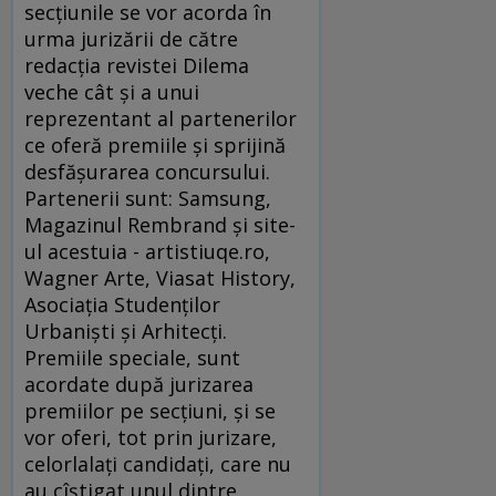
secţiunile se vor acorda în
urma jurizării de către
redacţia revistei Dilema
veche cât şi a unui
reprezentant al partenerilor
ce oferă premiile şi sprijină
desfăşurarea concursului.
Partenerii sunt: Samsung,
Magazinul Rembrand şi site-
ul acestuia - artistiuqe.ro,
Wagner Arte, Viasat History,
Asociaţia Studenţilor
Urbanişti şi Arhitecţi.
Premiile speciale, sunt
acordate după jurizarea
premiilor pe secţiuni, şi se
vor oferi, tot prin jurizare,
celorlalaţi candidaţi, care nu
au cîştigat unul dintre