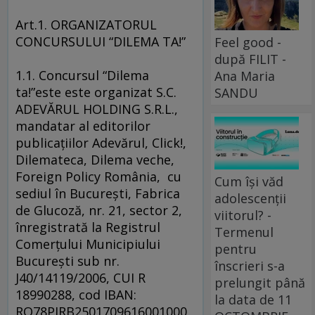
Art.1. ORGANIZATORUL
CONCURSULUI “DILEMA TA!”
Feel good -
după FILIT -
1.1. Concursul “Dilema
Ana Maria
ta!”este este organizat S.C.
SANDU
ADEVĂRUL HOLDING S.R.L.,
mandatar al editorilor
publicaţiilor Adevărul, Click!,
Dilemateca, Dilema veche,
Foreign Policy România, cu
Cum își văd
sediul în Bucureşti, Fabrica
adolescenții
de Glucoză, nr. 21, sector 2,
viitorul? -
înregistrată la Registrul
Termenul
Comerţului Municipiului
pentru
Bucureşti sub nr.
înscrieri s-a
J40/14119/2006, CUI R
prelungit până
18990288, cod IBAN:
la data de 11
RO78PIRB2501709616001000