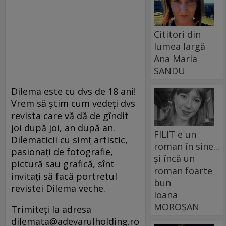
Cititori din
lumea largă
Ana Maria
SANDU
Dilema este cu dvs de 18 ani!
Vrem să ştim cum vedeţi dvs
revista care vă dă de gîndit
joi după joi, an după an.
FILIT e un
Dilematicii cu simţ artistic,
roman în sine...
pasionaţi de fotografie,
și încă un
pictură sau grafică, sînt
roman foarte
invitaţi să facă portretul
bun
revistei Dilema veche.
Ioana
MOROȘAN
Trimiteţi la adresa
dilemata@adevarulholding.ro