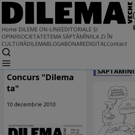
Home
DILEME ON-LINE
EDITORIALE ȘI
OPINII
SOCIETATE
TEMA SĂPTĂMÎNII
LA ZI ÎN
CULTURĂ
DILEMABLOG
ABONARE
DIGITAL
Contact
Home
CARICATU
Dileme on-line
SĂPTĂMÎNI
Concurs "Dilema
ta"
10 decembrie 2010