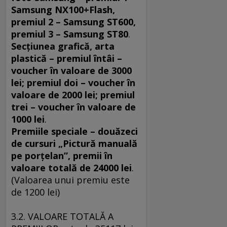
Samsung NX100+Flash,
premiul 2 – Samsung ST600,
premiul 3 – Samsung ST80
.
Secţiunea grafică, arta
plastică – premiul întâi –
voucher în valoare de 3000
lei; premiul doi – voucher în
valoare de 2000 lei; premiul
trei – voucher în valoare de
1000 lei
.
Premiile speciale – douăzeci
de cursuri „Pictură manuală
pe porţelan”, premii în
valoare totală de 24000 lei
.
(Valoarea unui premiu este
de 1200 lei)
3.2. VALOARE TOTALĂ A