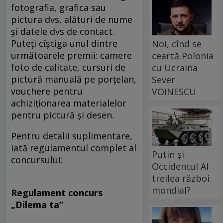
fotografia, grafica sau
pictura dvs, alături de nume
şi datele dvs de contact.
Puteţi cîştiga unul dintre
Noi, cînd se
următoarele premii: camere
ceartă Polonia
foto de calitate, cursuri de
cu Ucraina
pictură manuală pe porţelan,
Sever
vouchere pentru
VOINESCU
achiziţionarea materialelor
pentru pictură şi desen.
Pentru detalii suplimentare,
iată regulamentul complet al
Putin și
concursului:
Occidentul Al
treilea război
mondial?
Regulament concurs
„Dilema ta”