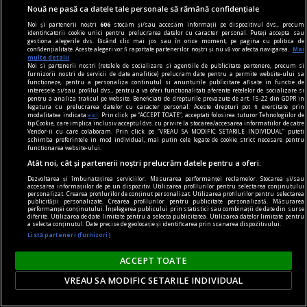
c. dacă decizia a fost
Nouă ne pasă ca datele tale personale să rămână confidențiale
adoptată exclusiv pe baza
Noi și partenerii noștri
606
stocăm și/sau accesăm informații pe dispozitivul dvs., precum
identificatorii cookie unici pentru prelucrarea datelor cu caracter personal. Puteți accepta sau
unei prelucrări de date care
gestiona alegerile dvs. făcând clic mai jos sau în orice moment, pe pagina cu politica de
confidențialitate. Aceste alegeri vor fi raportate partenerilor noștri și nu vă vor afecta navigarea.
Mai
întruneşte condiţiile
multe detalii
Noi si partenerii nostri (retelele de socializare si agentiile de publicitate partenere, precum si
prevazute la lit. a).
furnizorii nostri de servicii de date analitice) prelucram date pentru a permite website-ului sa
functioneze, pentru a personaliza continutul si anunturile publicitare afisate in functie de
6.6.4.2. Respectându-se
interesele si/sau profilul dvs., pentru a va oferi functionalitati aferente retelelor de socializare si
pentru a analiza traficul pe website. Beneficiati de drepturile prevazute de art. 15-22 din GDPR in
celelalte garanţii prevăzute
legatura cu prelucrarea datelor cu caracter personal. Aceste drepturi pot fi exercitate prin
modalitatea indicata
aici
. Prin click pe “ACCEPT TOATE”, acceptati folosirea tuturor Tehnologiilor de
de lege, o persoană poate fi
tip Cookie, care implica inclusiv acceptul dvs. cu privire la stocarea/accesarea informatiilor de catre
Vendor-ii cu care colaboram. Prin click pe “VREAU SA MODIFIC SETARILE INDIVIDUAL” puteti
supusă unei decizii de natura
schimba preferintele in mod individual, mai putin cele legate de cookie strict necesare pentru
functionarea website-ului.
celei de mai sus, în
Atât noi, cât și partenerii noștri prelucrăm datele pentru a oferi:
urmatoarele situatii:
Dezvoltarea și îmbunătățirea serviciilor. Măsurarea performanței reclamelor. Stocarea și/sau
a. decizia este luată în cadrul
accesarea informațiilor de pe un dispozitiv. Utilizarea profilurilor pentru selectarea conținutului
personalizat. Crearea profilurilor de conținut personalizat. Utilizarea profilurilor pentru selectarea
încheierii sau executarii unui
publicității personalizate. Crearea profilurilor pentru publicitate personalizată. Măsurarea
performanței conținutului. Înțelegerea publicului prin statistici sau combinații de date din surse
diferite. Utilizarea de date limitate pentru a selecta publicitatea. Utilizarea datelor limitate pentru
contract, cu condiţia ca
a selecta conținutul. Date precise de geolocație și identificarea prin scanarea dispozitivului.
cererea de încheiere sau de
Listă parteneri (furnizori)
executare a contractului
ACCEPT TOATE
introdusă de persoana vizată
VREAU SA MODIFIC SETARILE INDIVIDUAL
să fi fost satisfacută sau ca
unele masuri adecvate,