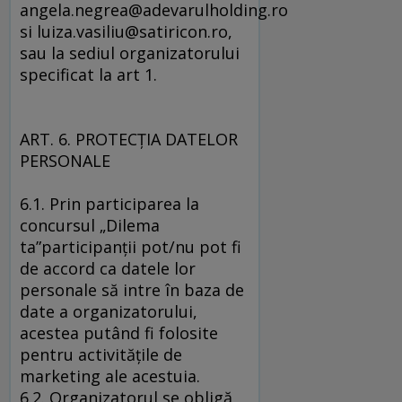
angela.negrea@adevarulholding.ro
si luiza.vasiliu@satiricon.ro,
sau la sediul organizatorului
specificat la art 1.
ART. 6. PROTECŢIA DATELOR
PERSONALE
6.1. Prin participarea la
concursul „Dilema
ta”participanţii pot/nu pot fi
de accord ca datele lor
personale să intre în baza de
date a organizatorului,
acestea putând fi folosite
pentru activităţile de
marketing ale acestuia.
6.2. Organizatorul se obligă