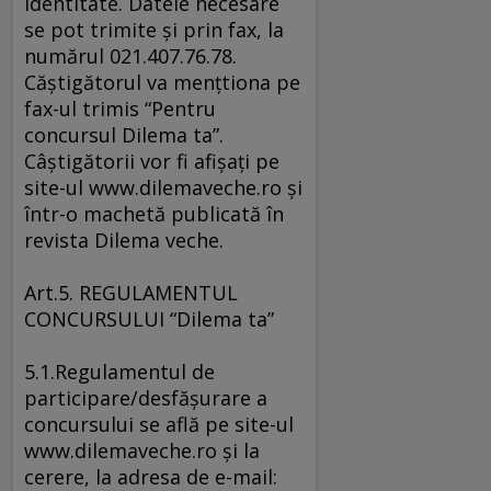
identitate. Datele necesare
se pot trimite şi prin fax, la
numărul 021.407.76.78.
Căştigătorul va menţtiona pe
fax-ul trimis “Pentru
concursul Dilema ta”.
Câştigătorii vor fi afişaţi pe
site-ul www.dilemaveche.ro şi
într-o machetă publicată în
revista Dilema veche.
Art.5. REGULAMENTUL
CONCURSULUI “Dilema ta”
5.1.Regulamentul de
participare/desfăşurare a
concursului se află pe site-ul
www.dilemaveche.ro şi la
cerere, la adresa de e-mail: