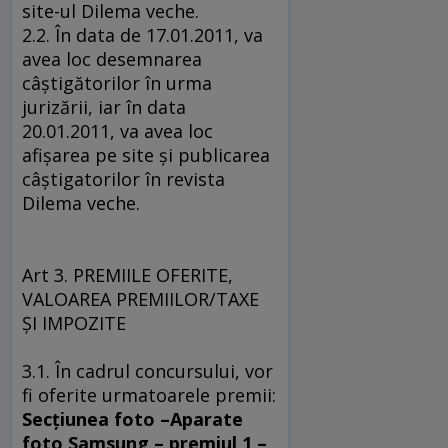
site-ul Dilema veche.
2.2. În data de 17.01.2011, va
avea loc desemnarea
câştigătorilor în urma
jurizării, iar în data
20.01.2011, va avea loc
afişarea pe site şi publicarea
câştigatorilor în revista
Dilema veche.
Art 3. PREMIILE OFERITE,
VALOAREA PREMIILOR/TAXE
ŞI IMPOZITE
3.1. În cadrul concursului, vor
fi oferite urmatoarele premii:
Secţiunea foto –Aparate
foto Samsung – premiul 1 –