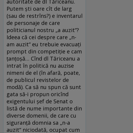
autoritate de dl Tăriceanu.
Putem şti oare cît de larg
(sau de restrîns?) e inventarul
de personaje de care
politicianul nostru „a auzit“?
Ideea că cei despre care „n-
am auzit“ eu trebuie evacuaţi
prompt din competiţie e cam
ţanţoşă… Cînd dl Tăriceanu a
intrat în politică nu auzise
nimeni de el (în afară, poate,
de publicul revistelor de
modă). Ca să nu spun că sunt
gata să-i propun oricînd
exigentului şef de Senat o
listă de nume importante din
diverse domenii, de care cu
siguranţă domnia sa „n-a
auzit“ niciodată, ocupat cum