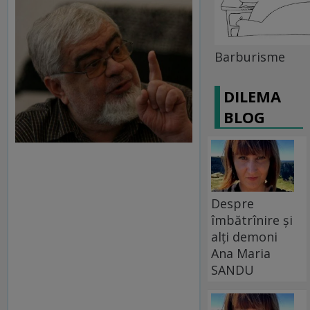
Barburisme
DILEMA
BLOG
Despre
îmbătrînire și
alți demoni
Ana Maria
SANDU