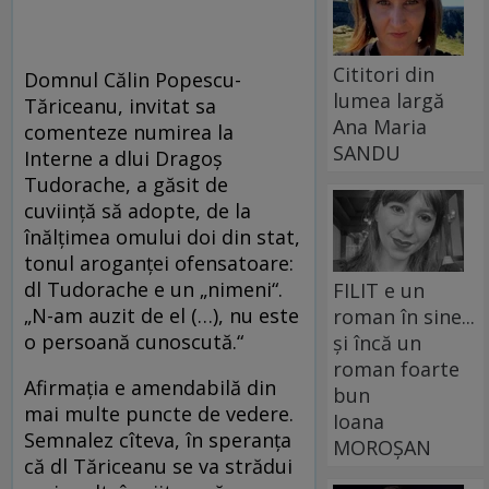
Cititori din
Domnul Călin Popescu-
lumea largă
Tăriceanu, invitat sa
Ana Maria
comenteze numirea la
SANDU
Interne a dlui Dragoş
Tudorache, a găsit de
cuviinţă să adopte, de la
înălţimea omului doi din stat,
tonul aroganţei ofensatoare:
dl Tudorache e un „nimeni“.
FILIT e un
„N-am auzit de el (…), nu este
roman în sine...
o persoană cunoscută.“
și încă un
roman foarte
Afirmaţia e amendabilă din
bun
mai multe puncte de vedere.
Ioana
Semnalez cîteva, în speranţa
MOROȘAN
că dl Tăriceanu se va strădui