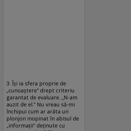
3. Îşi ia sfera proprie de
„cunoaştere“ drept criteriu
garantat de evaluare. „N-am
auzit de el.“ Nu vreau să-mi
închipui cum ar arăta un
plonjon inopinat în abisul de
„informaţii“ deţinute cu