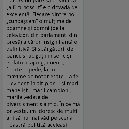
Tăriceanu pare să creadă că
„a fi cunoscut” e o dovadă de
excelenţă. Fiecare dintre noi
„cunoaştem” o mulţime de
doamne şi domni (de la
televizor, din parlament, din
presă) a căror insignifianţă e
definitivă. Şi spărgătorii de
bănci, şi ucigaţii în serie şi
violatorii ajung, uneori,
foarte repede, la cote
maxime de notorietate. La fel
– evident în alt plan – şi marii
manelişti, marii campioni,
marile vedete de
divertisment ş.a.m.d. În ce mă
priveşte, îmi doresc de mulţi
ani să nu mai văd pe scena
noastră politică aceleaşi