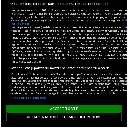
Nouă ne pasă ca datele tale personale să rămână confidențiale
Noi și partenerii noștri
606
stocăm și/sau accesăm informații pe dispozitivul dvs., precum
identificatorii cookie unici pentru prelucrarea datelor cu caracter personal. Puteți accepta sau
gestiona alegerile dvs. făcând clic mai jos sau în orice moment, pe pagina cu politica de
confidențialitate. Aceste alegeri vor fi raportate partenerilor noștri și nu vă vor afecta navigarea.
Mai
publicitate
multe detalii
Noi si partenerii nostri (retelele de socializare si agentiile de publicitate partenere, precum si
De unde vine expresia „Zarurile au fost
furnizorii nostri de servicii de date analitice) prelucram date pentru a permite website-ului sa
functioneze, pentru a personaliza continutul si anunturile publicitare afisate in functie de
aruncate"?
interesele si/sau profilul dvs., pentru a va oferi functionalitati aferente retelelor de socializare si
pentru a analiza traficul pe website. Beneficiati de drepturile prevazute de art. 15-22 din GDPR in
„Să înceapă jocul!”.
legatura cu prelucrarea datelor cu caracter personal. Aceste drepturi pot fi exercitate prin
modalitatea indicata
aici
. Prin click pe “ACCEPT TOATE”, acceptati folosirea tuturor Tehnologiilor de
tip Cookie, care implica inclusiv acceptul dvs. cu privire la stocarea/accesarea informatiilor de catre
Vendor-ii cu care colaboram. Prin click pe “VREAU SA MODIFIC SETARILE INDIVIDUAL” puteti
schimba preferintele in mod individual, mai putin cele legate de cookie strict necesare pentru
functionarea website-ului.
Atât noi, cât și partenerii noștri prelucrăm datele pentru a oferi:
Dezvoltarea și îmbunătățirea serviciilor. Măsurarea performanței reclamelor. Stocarea și/sau
accesarea informațiilor de pe un dispozitiv. Utilizarea profilurilor pentru selectarea conținutului
personalizat. Crearea profilurilor de conținut personalizat. Utilizarea profilurilor pentru selectarea
publicității personalizate. Crearea profilurilor pentru publicitate personalizată. Măsurarea
performanței conținutului. Înțelegerea publicului prin statistici sau combinații de date din surse
diferite. Utilizarea de date limitate pentru a selecta publicitatea. Utilizarea datelor limitate pentru
a selecta conținutul. Date precise de geolocație și identificarea prin scanarea dispozitivului.
Listă parteneri (furnizori)
ACCEPT TOATE
VREAU SA MODIFIC SETARILE INDIVIDUAL