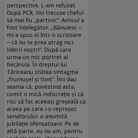
perspective. L-am refuzat.
După PCR, îmi trecuse cheful
să mai fiu „partinic“. Amicul a
fost înţelegător. „Bănuiesc –
mi-a spus el într-o scrisoare
– că nu te prea atrag nici
liderii noştri“. După care
urma un mic portret al
fiecăruia. În dreptul lui
Tăriceanu stătea sintagma
„frumuşel şi tont“. Îmi dau
seama că, povestind asta,
comit o mică indiscreţie şi că
risc să fac aceeaşi greşeală ca
aceea pe care i-o reproşez
senatorului: o anumită
jubilaţie ofensatoare. Pe de
altă parte, eu nu am, pentru