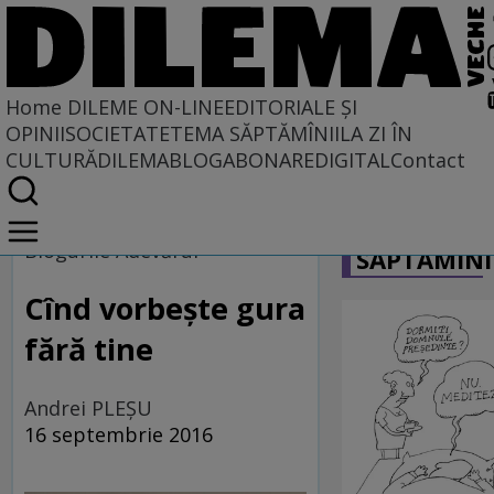
Home
DILEME ON-LINE
EDITORIALE ȘI
OPINII
SOCIETATE
TEMA SĂPTĂMÎNII
LA ZI ÎN
CULTURĂ
DILEMABLOG
ABONARE
DIGITAL
Contact
Home
CARICATU
Dileme on-line
Blogurile Adevărul
SĂPTĂMÎNI
Cînd vorbeşte gura
fără tine
Andrei PLEŞU
16 septembrie 2016