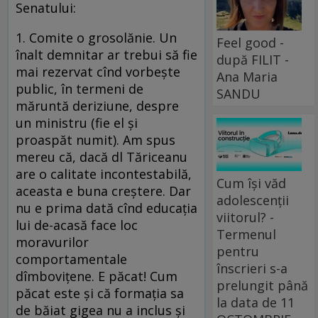
Senatului:
1. Comite o grosolănie. Un
Feel good -
înalt demnitar ar trebui să fie
după FILIT -
mai rezervat cînd vorbeşte
Ana Maria
public, în termeni de
SANDU
măruntă deriziune, despre
un ministru (fie el şi
proaspăt numit). Am spus
mereu că, dacă dl Tăriceanu
are o calitate incontestabilă,
Cum își văd
aceasta e buna creştere. Dar
adolescenții
nu e prima dată cînd educaţia
viitorul? -
lui de-acasă face loc
Termenul
moravurilor
pentru
comportamentale
înscrieri s-a
dîmboviţene. E păcat! Cum
prelungit până
păcat este şi că formaţia sa
la data de 11
de băiat gigea nu a inclus şi