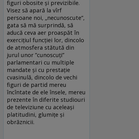
figuri obosite şi previzibile.
Visez să apară la vîrf
persoane noi, „necunoscute“,
gata să mă surprindă, să
aducă ceva aer proaspăt în
exerciţiul funcţiei lor, dincolo
de atmosfera stătută din
jurul unor ”cunoscuţi”
parlamentari cu multiple
mandate şi cu prestaţie
cvasinulă, dincolo de vechi
figuri de partid mereu
încîntate de ele însele, mereu
prezente în diferite studiouri
de televiziune cu aceleaşi
platitudini, glumiţe şi
obrăznicii.