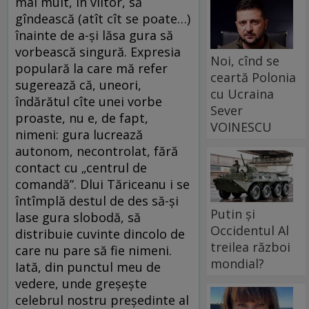
mai mult, în viitor, să
gîndească (atît cît se poate…)
înainte de a-şi lăsa gura să
vorbească singură. Expresia
Noi, cînd se
populară la care mă refer
ceartă Polonia
sugerează că, uneori,
cu Ucraina
îndărătul cîte unei vorbe
Sever
proaste, nu e, de fapt,
VOINESCU
nimeni: gura lucrează
autonom, necontrolat, fără
contact cu „centrul de
comandă”. Dlui Tăriceanu i se
întîmplă destul de des să-şi
Putin și
lase gura slobodă, să
Occidentul Al
distribuie cuvinte dincolo de
treilea război
care nu pare să fie nimeni.
mondial?
Iată, din punctul meu de
vedere, unde greşeşte
celebrul nostru preşedinte al