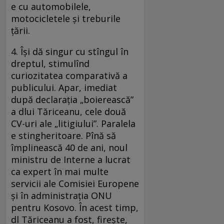
e cu automobilele,
motocicletele şi treburile
ţării.
4. Îşi dă singur cu stîngul în
dreptul, stimulînd
curiozitatea comparativă a
publicului. Apar, imediat
după declaraţia „boierească”
a dlui Tăriceanu, cele două
CV-uri ale „litigiului”. Paralela
e stingheritoare. Pînă să
împlinească 40 de ani, noul
ministru de Interne a lucrat
ca expert în mai multe
servicii ale Comisiei Europene
şi în administraţia ONU
pentru Kosovo. În acest timp,
dl Tăriceanu a fost, fireşte,