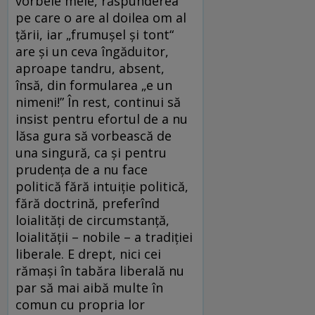
vorbele mele, răspunderea
pe care o are al doilea om al
ţării, iar „frumuşel şi tont“
are şi un ceva îngăduitor,
aproape tandru, absent,
însă, din formularea „e un
nimeni!” În rest, continui să
insist pentru efortul de a nu
lăsa gura să vorbească de
una singură, ca şi pentru
prudenţa de a nu face
politică fără intuiţie politică,
fără doctrină, preferînd
loialităţi de circumstanţă,
loialităţii – nobile – a tradiţiei
liberale. E drept, nici cei
rămaşi în tabăra liberală nu
par să mai aibă multe în
comun cu propria lor