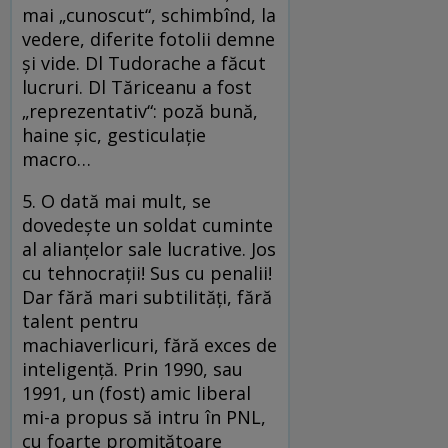
mai „cunoscut“, schimbînd, la
vedere, diferite fotolii demne
şi vide. Dl Tudorache a făcut
lucruri. Dl Tăriceanu a fost
„reprezentativ“: poză bună,
haine şic, gesticulaţie
macro…
5. O dată mai mult, se
dovedeşte un soldat cuminte
al alianţelor sale lucrative. Jos
cu tehnocraţii! Sus cu penalii!
Dar fără mari subtilităţi, fără
talent pentru
machiaverlicuri, fără exces de
inteligenţă. Prin 1990, sau
1991, un (fost) amic liberal
mi-a propus să intru în PNL,
cu foarte promiţătoare