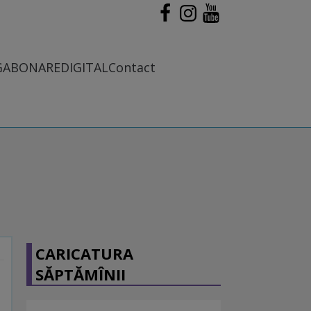
G
ABONARE
DIGITAL
Contact
CARICATURA
SĂPTĂMÎNII