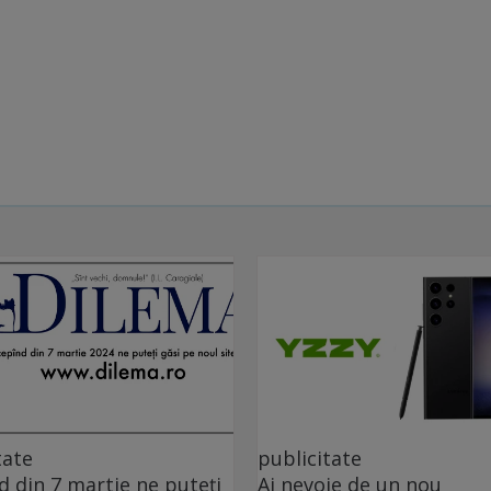
tate
publicitate
d din 7 martie ne puteți
Ai nevoie de un nou