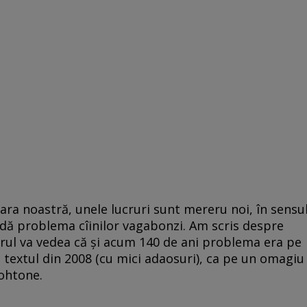
 ţara noastră, unele lucruri sunt mereru noi, în sensu
ldă problema cîinilor vagabonzi. Am scris despre
orul va vedea că şi acum 140 de ani problema era pe
 textul din 2008 (cu mici adaosuri), ca pe un omagiu
tohtone.