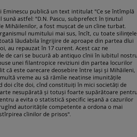
i Eminescu publică un text intitulat "Ce se întîmplă
 sună astfel: "D.N. Pascu, subprefect în ţinutul
e Mihăilenilor, a fost muşcat de un cîine turbat.
ganismul numitului mai sus, încît, cu toate silinţele
 toată lăudabila îngrijire de aproape din partea dlui
i, au repauzat în 17 curent. Acest caz ne
 de cari se bucură ab antiquo cînii în iubitul nostr
puse unei filantropice reviziuni din partea locurilor
t că este oarecare deosebire între Iaşi şi Mihăileni,
 multă vreme au să rămîie neatinse imunităţile
nd doi cîte doi, cînd constituiţi în mici societăţi de
oarte nesupărată şi totuşi foarte supărătoare pentr
entru a evita o statistică specific ieşană a cazurilor
rugînd autorităţile competente a ordona o mai
tîrpirea cîinilor de prisos".