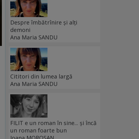
Despre îmbătrînire și alți
demoni
Ana Maria SANDU
Cititori din lumea largă
Ana Maria SANDU
FILIT e un roman în sine... și încă
un roman foarte bun
Ioana MOROȘAN