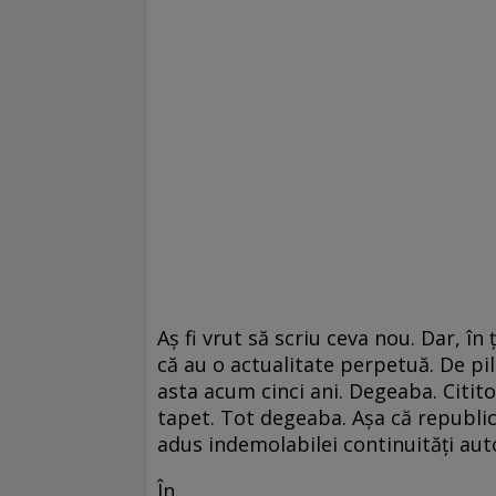
Aş fi vrut să scriu ceva nou. Dar, în
că au o actualitate perpetuă. De pi
asta acum cinci ani. Degeaba. Citit
tapet. Tot degeaba. Aşa că republic
adus indemolabilei continuităţi au
În