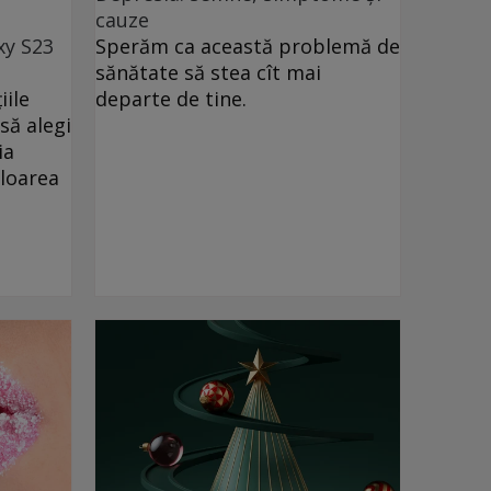
cauze
xy S23
Sperăm ca această problemă de
sănătate să stea cît mai
iile
departe de tine.
să alegi
ia
uloarea