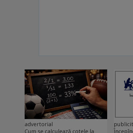
advertorial
publici
Cum se calculează cotele la
Începîn