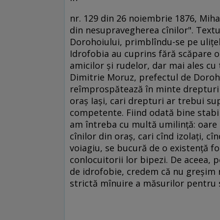
nr. 129 din 26 noiembrie 1876, Miha
din nesupravegherea cînilor". Textul
Dorohoiului, primblîndu-se pe uliţel
Idrofobia au cuprins fără scăpare or
amicilor şi rudelor, dar mai ales cu
Dimitrie Moruz, prefectul de Doroho
reîmprospătează în minte drepturile
oraş Iaşi, cari drepturi ar trebui su
competente. Fiind odată bine stabili
am întreba cu multă umilinţă: oare
cînilor din oraş, cari cînd izolaţi, cî
voiagiu, se bucură de o existenţă f
conlocuitorii lor bipezi. De aceea, p
de idrofobie, credem că nu greşim 
strictă mînuire a măsurilor pentru s