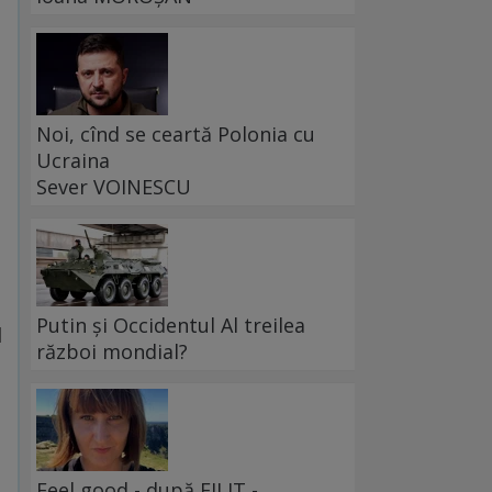
Noi, cînd se ceartă Polonia cu
Ucraina
Sever VOINESCU
Putin și Occidentul Al treilea
l
război mondial?
Feel good - după FILIT -