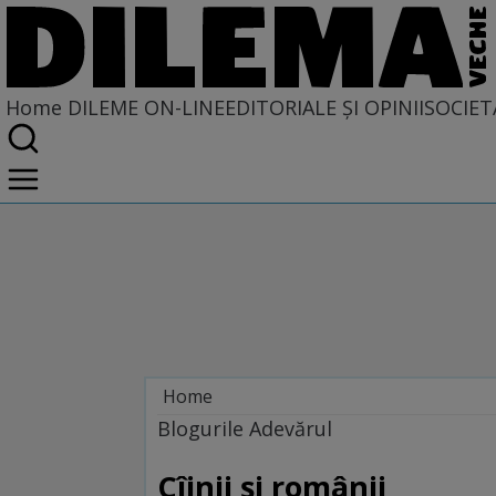
Home
DILEME ON-LINE
EDITORIALE ȘI OPINII
SOCIET
Home
Dileme on-line
Blogurile Adevărul
Cîinii și românii