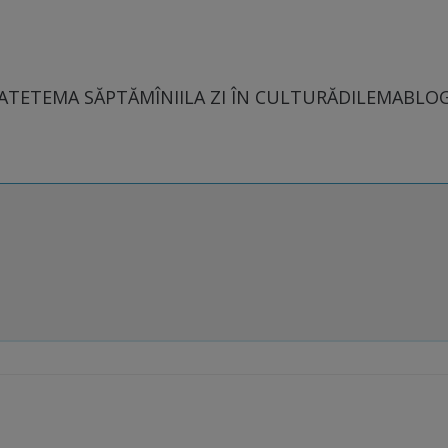
ATE
TEMA SĂPTĂMÎNII
LA ZI ÎN CULTURĂ
DILEMABLO